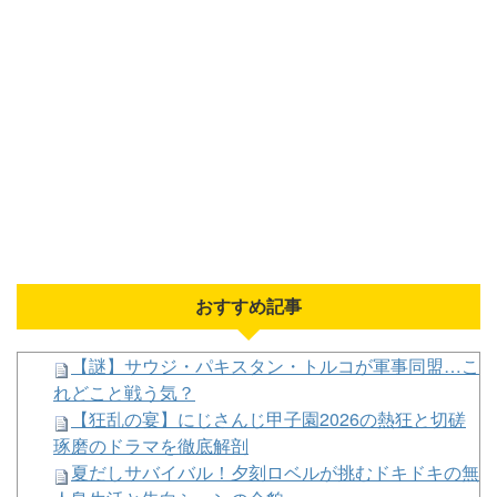
ｗｗ
【高校野球】甲子園 初ジャッジの女性審判・佐藤
加奈さん、自ら判定覆したプレーを謝罪 「ミスして
しまった」｢苦いデビュー戦に…｣
インド、ロシアの第5世代戦闘機「Su-57」の購入
を見送りか！
【悲報】派遣女を揉んだ結果、俺の職場人生大ピン
チにwwwww
日本将棋連盟、公式HPの不正アクセス及び改ざん
被害の調査結果公表
【にじさんじ】非公式ｳｨｷで一番好きな部分、これ
【謎】秋元康（68）が20000曲の作詞ができた理由
おすすめ記事
【にじ甲2026】今年は一塁三塁の守備固い高校多
いよな
【謎】サウジ・パキスタン・トルコが軍事同盟…こ
れどこと戦う気？
【狂乱の宴】にじさんじ甲子園2026の熱狂と切磋
琢磨のドラマを徹底解剖
夏だしサバイバル！夕刻ロベルが挑むドキドキの無
Powered by livedoor 相互RSS