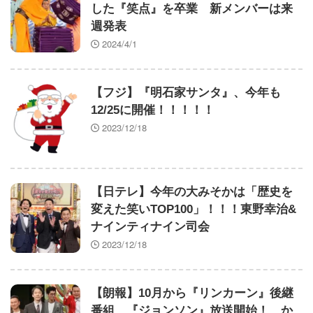
した『笑点』を卒業 新メンバーは来
週発表
2024/4/1
【フジ】『明石家サンタ』、今年も
12/25に開催！！！！！
2023/12/18
【日テレ】今年の大みそかは「歴史を
変えた笑いTOP100」！！！東野幸治&
ナインティナイン司会
2023/12/18
【朗報】10月から『リンカーン』後継
番組、『ジョンソン』放送開始！ か