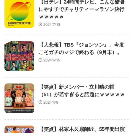
【日テレ】24時間テレビ、こんな酷暑
で不倫wwwwww
にやす子でチャリティーマラソン決行
【画像】天野ちよのまんまるお胸ｗｗｗｗｗｗｗｗ
ｗｗｗｗｗ
ｗｗｗｗｗｗ
2024/7/18
【大悲報】TBS『ジョンソン』、今度
こそガチのマジで終わる（9月末）。
Powered by livedoor 相互RSS
2024/6/19
【笑点】新メンバー・立川晴の輔
（51）が若すぎると話題にｗｗｗｗｗ
2024/4/8
【笑点】林家木久扇師匠、55年間出演