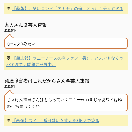
💬
【悲報】お笑いコンビ「アキナ」の嫁、どっちも美人すぎる
素人さん＠芸人速報
2026/5/14
なべおつみたい
💬
【超悲報】ラニーノーズの痛ファン（男）、とんでもなくヤ
バすぎて大問題に発展中。
発達障害者はこれだからさん＠芸人速報
2026/5/11
じゃけん福田さんはもらっていく二キーw >>9 じゃあワイはゆ
めっち貰ってくわ
💬
【画像】ワイ、1番可愛い女芸人を3択まで絞る