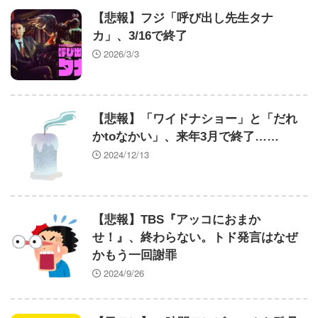
たいになる
【悲報】フジ「呼び出し先生タナ
2026年上半期連載開始のおすすめ小説 その２
カ」、3/16で終了
フリマ民「あと500円値下げ出来ませんか」ワイ
2026/3/3
「ほ～い購入ｗ」
識者「女を磨いた35歳の女性より、何もしてない
25歳の女性の方が圧倒的にモテます」→…正論なの
に何故か炎上ｗｗｗ
【悲報】「ワイドナショー」と「だれ
映画『8番出口』地上波初放送決定ｗｗｗｗｗｗｗ
かtoなかい」、来年3月で終了……
ｗｗｗｗｗｗｗｗｗｗｗｗｗｗｗｗｗｗｗｗｗｗｗ
2024/12/13
【ウマ娘】捨て布団乾燥機を拾ってきてカレンチャ
ンに叱られるアヤベさん
AIで人員削減やりまくった結果
【驚愕】東京都、ようやく気づいた模様ｗｗｗｗｗ
【悲報】TBS『アッコにおまか
ｗｗ
せ！』、終わらない。トド発言はなぜ
【ウマ娘】正直ダンツと5年くらい付き合ってゆっ
かもう一回謝罪
くり結婚したい
2024/9/26
【画像10枚】佐倉綾音さん(32)、自分のシコポイン
トに気がつくwwwwwww
【画像】巨人のエースが美女とシーシャバー(合法)