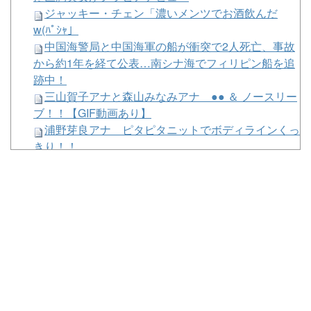
ジャッキー・チェン「濃いメンツでお酒飲んだ
w(ﾊﾟｼｬ」
中国海警局と中国海軍の船が衝突で2人死亡、事故
から約1年を経て公表…南シナ海でフィリピン船を追
跡中！
三山賀子アナと森山みなみアナ ●● ＆ ノースリー
ブ！！【GIF動画あり】
浦野芽良アナ ピタピタニットでボディラインくっ
きり！！
林佑香アナ ピタパンのお尻くっきりレポート！！
【海外】Metal Hammer：ダウンロード・フェステ
ィバル史上最高の13のパフォーマンスに
BABYMETAL
河出奈都美アナ ニットの●●、谷間チラ！！
中国海警局と中国海軍の船が衝突で2人死亡、事故
から約1年を経て公表…南シナ海でフィリピン船を追
跡中！
【驚愕】東京都、ようやく気づいた模様ｗｗｗｗｗ