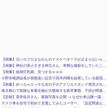
【画像】元ハロプロまなかんのドスケベオーラが止まらないｗｗｗｗ
【画像】神社の美人すぎる神主さん、卑猥な撮影をしていたことが判明ｗｗｗｗｗｗｗｗ
【画像】細身巨乳娘、見つかるｗｗｗ
小野寺税調会長が胡散臭い証言で高市内閣を妨害している疑惑が浮上、賛成反対の二択すら間違っていたの？
【画像】めっちゃエッチな女の子のアクリルスタンド発売されるｗｗ
東京都心で危険な有毒生物が大繁殖する異常事態、子供が間違って口にする可能性が指摘されており……
【悲報】室井佑月さん、家族写真を公開 → なぜか米山隆一議員の姿が消えてネットで話題に → 「レスバで忙しいの？」「撮影係に徹してるのか？」
テスラ車を自宅で初めて充電してみたユーザー、「設定間違えてるんですかね？？」と困惑する羽目に……