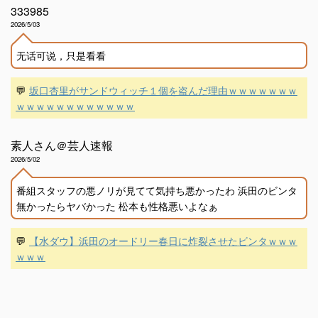
333985
2026/5/03
无话可说，只是看看
💬
坂口杏里がサンドウィッチ１個を盗んだ理由ｗｗｗｗｗｗｗ
ｗｗｗｗｗｗｗｗｗｗｗｗ
素人さん＠芸人速報
2026/5/02
番組スタッフの悪ノリが見てて気持ち悪かったわ 浜田のビンタ
無かったらヤバかった 松本も性格悪いよなぁ
💬
【水ダウ】浜田のオードリー春日に炸裂させたビンタｗｗｗ
ｗｗｗ