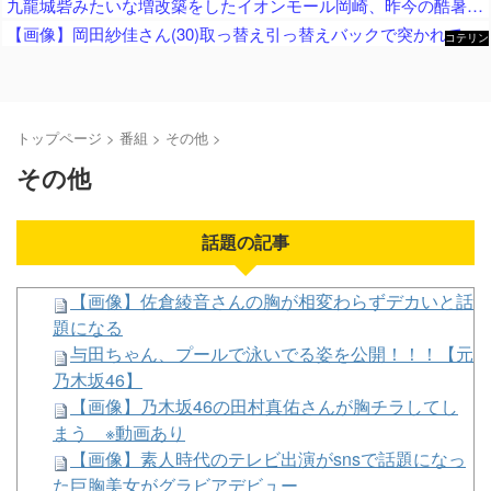
九龍城砦みたいな増改築をしたイオンモール岡崎、昨今の酷暑が直撃してしまった結果……
【画像】岡田紗佳さん(30)取っ替え引っ替えバックで突かれてしまうｗｗ
コテリン
- 固定リ
ンク自動
更新ツー
ル
トップページ
>
番組
>
その他
>
その他
話題の記事
【画像】佐倉綾音さんの胸が相変わらずデカいと話
題になる
与田ちゃん、プールで泳いでる姿を公開！！！【元
乃木坂46】
【画像】乃木坂46の田村真佑さんが胸チラしてし
まう ※動画あり
【画像】素人時代のテレビ出演がsnsで話題になっ
た巨胸美女がグラビアデビュー