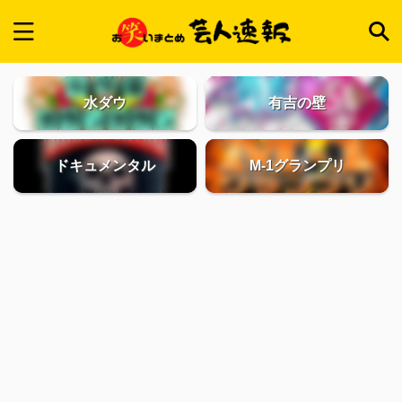
水ダウ
有吉の壁
ドキュメンタル
M-1グランプリ