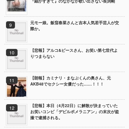
『細かすぎて』のなかなか歌い出さない長渕剛
元モー娘。飯窪春菜さんと吉本人気若手芸人が交
際か。
【悲報】アルコ&ピースさん、お笑い第七世代よ
りつまらない
【朗報】カミナリ・まなぶくんの奥さん、元
AKB48でセクシー女優だった……！！！
【悲報】本日（4月22日）に解散が決まっていた
お笑いコンビ「デビルポメラニアン」の末次が盗
撮で逮捕される。