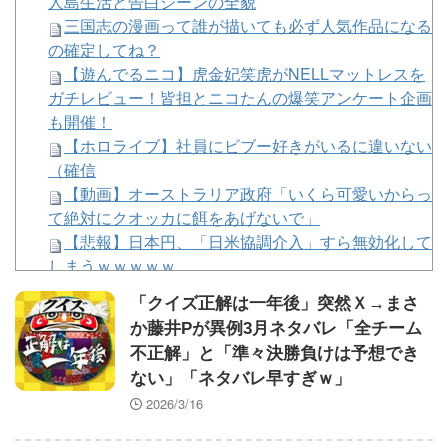
人島生活と告白シーンの全貌
三国志の漫画って誰が描いても必ず人気作品になる
の確定してね？
【遊んでるニコ】虎金妃笑虎がNELLマットレスを
ガチレビュー！皆担とニコたんの爆笑アンケート企画
も開催！
【ホロライブ】社員にビブー好きがいるに違いない
（確信
【動画】オーストラリア政府「いくら可愛いからっ
て絶対にクオッカに餌をあげないで」
【悲報】日本円、「日米協調介入」すら無効化して
しまうｗｗｗｗｗ
【悲報】ラーメン屋ワイ、親切で器を重ねただけな
「クイズ正解は一年後」突然Ｘ→まさ
のにクソ店主にキレられる ←…礼儀正しいワイが悪
か藤井Pが異例3月ネタバレ「全チーム
いか？
不正解」と「準々決勝負けは予想でき
宮下朝陽（De）.250 5 18 OPS.689
ない」「ネタバレ早すぎｗ」
【画像】この漫画の作者ってちょっとめんどくさそ
2026/3/16
うな人だな
【悲報】台風15号、ダルビッシュのスライダーみ