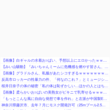
【画像】白ギャルの水着お○ぱい、予想以上にエロかったｗｗｗｗ
【みい山騒動】『みいちゃんミームに危機感を燃やす皆さん、何故チー牛ミームに微温的だったの？フェミの男性揶揄を、なぜ諫めてくれなかった？』
【画像】グラドルさん、私服があたシコすぎるｗｗｗｗｗｗｗｗｗｗｗｗｗｗｗｗｗｗｗｗｗｗｗｗｗｗｗｗｗｗｗｗｗｗｗｗｗｗ
反高市ロッカーの性暴力の件、「何なのこれ？」とミュージシャン界隈が一般人をドン引きさせまくっている模様
桜井日奈子の体の秘密「私の体は恥ずかしい…ほかの人とはちょっと変わってるの」
【画像】柔らかいお○ぱいの美熟女がビキニで乳寄せるｗｗｗｗｗｗｗｗｗｗ
「もっとこんな風に自由な発想で車を作れ」と左派が中国製EVを絶賛、だがそのシステムは日本が40年前に……
神奈川県藤沢市、去年７月にモスク開発許可（25mプール2.5個分くらいのサイズ） → 反対署名3万人超、藤沢市議会にモスク反対の請願・陳情が40件以上 → 市議会、すべて否決