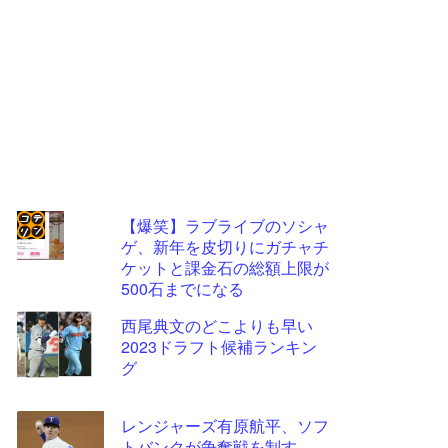
【爆笑】ラブライブのソシャ
ゲ、新年を皮切りにガチャチ
コテ
ケットと課金石の総額上限が
リン
500石までになる
- 固
西尾典文のどこよりも早い
定リ
2023ドラフト候補ランキン
グ
ンク
自動
レンジャーズ有原航平、ソフ
更新
トバンクが争奪戦を制す