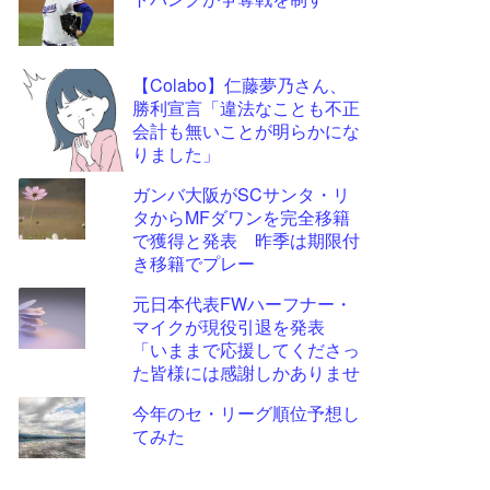
ツー
ル
【Colabo】仁藤夢乃さん、
勝利宣言「違法なことも不正
会計も無いことが明らかにな
りました」
ガンバ大阪がSCサンタ・リ
タからMFダワンを完全移籍
で獲得と発表 昨季は期限付
き移籍でプレー
元日本代表FWハーフナー・
マイクが現役引退を発表
「いままで応援してくださっ
た皆様には感謝しかありませ
ん」
今年のセ・リーグ順位予想し
てみた