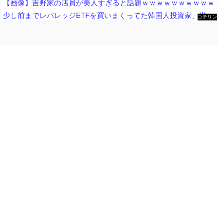
【画像】吉野家の店員が美人すぎると話題ｗｗｗｗｗｗｗｗｗｗ
少し前までレバレッジETFを買いまくってた韓国人投資家、半導体株が下落局面に突入したと判断した途端に……
コテリン
- 固定リ
ンク自動
更新ツー
ル