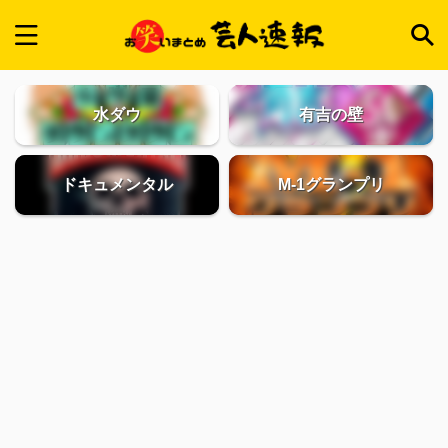
水ダウ
有吉の壁
ドキュメンタル
M-1グランプリ