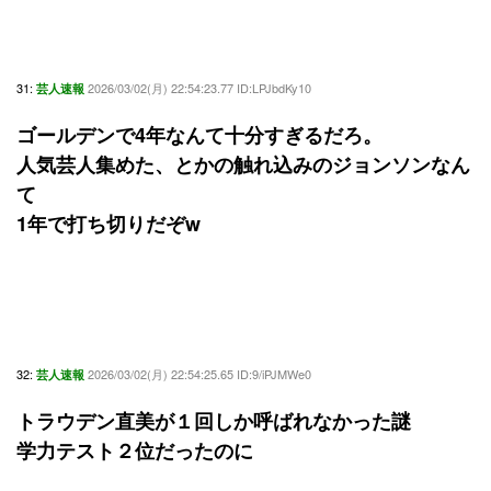
31:
2026/03/02(月) 22:54:23.77 ID:LPJbdKy10
芸人速報
ゴールデンで4年なんて十分すぎるだろ。
人気芸人集めた、とかの触れ込みのジョンソンなん
て
1年で打ち切りだぞw
32:
2026/03/02(月) 22:54:25.65 ID:9/iPJMWe0
芸人速報
トラウデン直美が１回しか呼ばれなかった謎
学力テスト２位だったのに