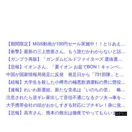
【期間限定】MGS動画が100円セール実施中！！とりあえず全部買うやろｗｗｗｗｗ
【衝撃】最新の三上悠亜さん、もう誰だかわからないと話題になってしまった画像がこちら
【ガンプラ再販】「ガンダムビルドファイターズ 選抜選挙」【本日投票開始】
【悲報】イオンさん、「夏イオン お盆でBON！キャンペーン」からBON！を削除 理由不明
中国が国家情報局発足に反発 発足日から「731部隊」と結び付け戦後秩序への挑発と非難
【続報】大学生を殺した小樽市の極悪飲酒運転の男に懲役4年6ヶ月の判決。
【速報】れいわ新選組、新たな党名は「いのちの党」 略称は「いのち」
注意されたら逆ギレ家出して音信不通になるクソ夫→車を勝手に乗って逃亡し迎えにも行けず、話し合いから逃げて解決すると思ってるの？幼稚すぎる思考回路と無責任な態度に悩まされてる・・・
大手携帯会社の頭がおかしすぎる対応にブチギレ！身に覚えのない請求書を「社長の名前だから払え」と突っ返された社長秘書の愚痴
【悲報】高市さん、熊本の救出は徹夜でやってもらいますと言ってしまいめっちゃ炎上してしまうw w w w w w w w w
コテリン
- 固定リ
ンク自動
更新ツー
ル