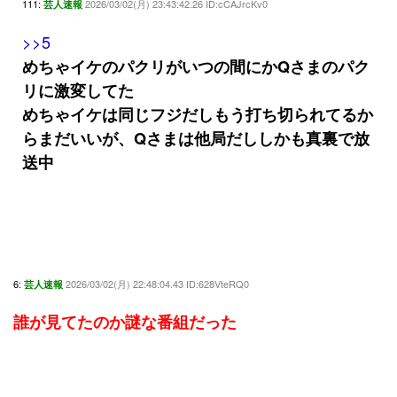
111:
2026/03/02(月) 23:43:42.26 ID:cCAJrcKv0
芸人速報
>>5
めちゃイケのパクリがいつの間にかQさまのパク
リに激変してた
めちゃイケは同じフジだしもう打ち切られてるか
らまだいいが、Qさまは他局だししかも真裏で放
送中
6:
2026/03/02(月) 22:48:04.43 ID:628VteRQ0
芸人速報
誰が見てたのか謎な番組だった