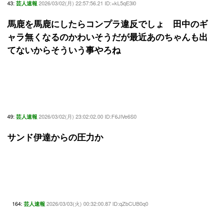
43:
2026/03/02(月) 22:57:56.21 ID:+kL5qE3l0
芸人速報
馬鹿を馬鹿にしたらコンプラ違反でしょ 田中のギ
ャラ無くなるのかわいそうだが最近あのちゃんも出
てないからそういう事やろね
49:
2026/03/02(月) 23:02:02.00 ID:F6JlVe6S0
芸人速報
サンド伊達からの圧力か
164:
2026/03/03(火) 00:32:00.87 ID:qZbCUB0q0
芸人速報