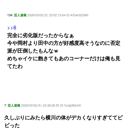
134:
2026/03/02(月) 23:52:15.64 ID:4rEwH2QM0
芸人速報
>>6
完全に劣化版だったからなぁ
今や岡村より田中の方が好感度高そうなのに否定
派が圧倒したもんなｗ
めちゃイケに飽きてもあのコーナーだけは俺も見
てたわ
7:
2026/03/02(月) 22:48:28.55 ID:Yydg3McK0
芸人速報
久しぶりにみたら横川の体がデカくなりすぎててビ
ビった