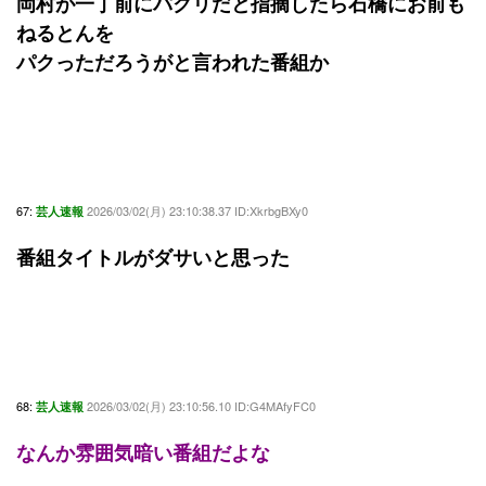
岡村が一丁前にパクリだと指摘したら石橋にお前も
ねるとんを
パクっただろうがと言われた番組か
67:
2026/03/02(月) 23:10:38.37 ID:XkrbgBXy0
芸人速報
番組タイトルがダサいと思った
68:
2026/03/02(月) 23:10:56.10 ID:G4MAfyFC0
芸人速報
なんか雰囲気暗い番組だよな