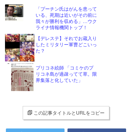
「プーチン氏はがんを患って
いる、死期は近いがその前に
我々が勝利を収める」…ウク
ライナ情報機関トップ！
【デレステ】それでお蔵入り
したミリタリー軍曹どこいっ
た？
プリコネ絵師 「コミケのプ
リコネ島が過疎ってて草。限
界集落と化していた」
この記事タイトルとURLをコピー