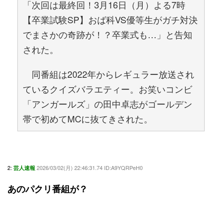
「次回は最終回！3月16日（月）よる7時
【卒業試験SP】おば科VS優等生がガチ対決
でまさかの奇跡が！？卒業式も…」と告知
された。
同番組は2022年からレギュラー放送され
ているクイズバラエティー。お笑いコンビ
「アンガールズ」の田中卓志がゴールデン
帯で初めてMCに抜てきされた。
2:
2026/03/02(月) 22:46:31.74 ID:A9YQRPeH0
芸人速報
あのパクリ番組が？