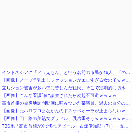
インドネシアに「ドラえもん」という名前の市民が16人、「のび太」は181人
【画像】ノーブラ乳出しファッションがエロすぎる女の子ｗｗｗｗ
立ちション被害が多い壁に苦しんだ住民、そこで定期的に防水スプレーを吹きかけておいた結果……
【画像】こんな看護師に診察されたら勃起不可避ｗｗｗｗ
高市首相の被災地訪問動画に噛みついた某議員、過去の自分のやらかしを速攻で掘り起こされてしまい……
【画像】元ハロプロまなかんのドスケベオーラが止まらないｗｗｗｗ
【画像】四十路の美熟女グラドル、乳房重そうｗｗｗｗｗｗｗｗｗｗｗｗ
TBS系「高市首相がXで多忙アピール」古舘伊知郎（71）「支持率下がってますんで、国民の同情を誘ってるな、と思います」「いいねの数だけ涙をぬぐえる、そういう思いで書いてらっしゃるのかも」