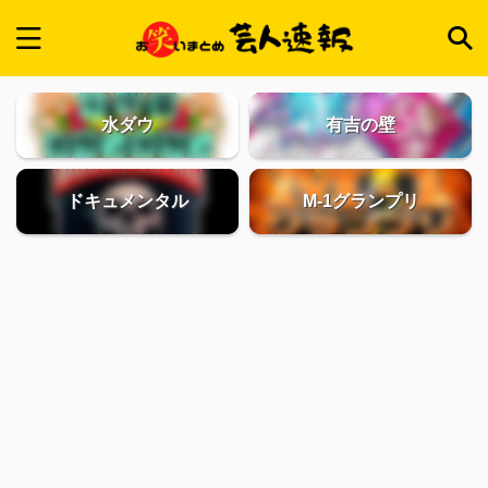
水ダウ
有吉の壁
ドキュメンタル
M-1グランプリ