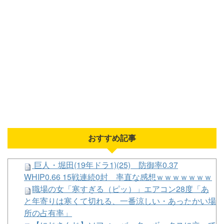
画像を食わせてっと………できた！」
【カープ実況】斉藤優汰vs篠木健太郎【広島-
DeNA/横浜スタジアム】
【画像】氷川きよしことキーナさん、女装がガチす
ぎておば様ファン困惑www
【にじ甲2026】Winners2回戦第1試合：麒麟 - 聖フ
ァビュラス！麒麟うおおおおおおおおおお
iLIFE!とかいうアイドルグループｗｗｗ
【日向坂46】髙橋未来虹さん、外番組で負け属性
を発揮してしまう…
おすすめ記事
巨人・堀田(19年ドラ1)(25) 防御率0.37
Powered by livedoor 相互RSS
WHIP0.66 15戦連続0封 率直な感想ｗｗｗｗｗｗｗ
職場の女「寒すぎる（ピッ）」エアコン28度「あ
と年寄りは寒くて切れる、一番涼しい・あったかい場
所の占有率」