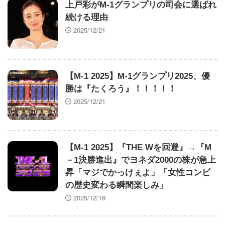
上戸彩がM-1グランプリの司会に選ばれ
したが、変身が罰ゲームすぎます！ ―』 『臆病魔術
続ける理由
師、カレンの激情 ～ダンジョンという楽園は、君達
2025/12/21
に夢を見せるか～』
【セクシー】人気美人声優、太ももチラリｗｗｗｗ
ｗｗｗｗｗｗｗｗｗｗｗｗｗｗｗｗｗｗｗｗ
【M-1 2025】M-1グランプリ2025、優
勝は『たくろう』！！！！！
2025/12/21
Powered by livedoor 相互RSS
【M-1 2025】『THE Wを回避』→『M
－1決勝進出』でヨネダ2000の株が急上
昇「マジでかっけぇよ」「女性コンビ
の歴史変わる瞬間楽しみ」
2025/12/16