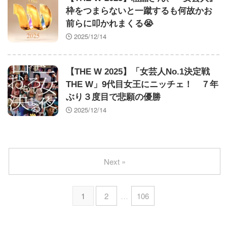
枠をつまらないと一蹴するも何故かお
前らに叩かれまくる😭
2025/12/14
【THE W 2025】「女芸人No.1決定戦
THE W」9代目女王にニッチェ！ ７年
ぶり３度目で悲願の優勝
2025/12/14
Next »
1
2
…
106