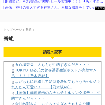
【期間限定】MGS動画が100円セール実施中！！とりあえず全部買うやろｗｗｗｗｗ
【画像】神社の美人すぎる神主さん、卑猥な撮影をしていたことが判明ｗｗｗｗｗｗｗｗ
コテリン
- 固定リ
ンク自動
更新ツー
ル
トップページ
>
番組
>
番組
話題の記事
五百城茉央、太ももが性的すぎんだろ・・・
TOKYOFM公式の賀喜遥香生誕ポストが完璧すぎ
る！！！【乃木坂46】
よだももに連絡して髪型を決めてもらうあやめんと
れんたん可愛い！！！【乃木坂46】
【画像】藤嶌果歩のムチムチミルタンクボディ、性
的すぎんだろ・・・
金川紗耶さん、ムチムチすぎる太ももを公開