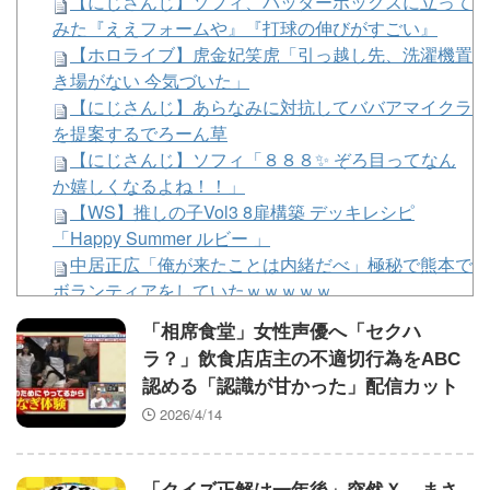
【にじさんじ】ソフィ、バッターボックスに立って
みた『ええフォームや』『打球の伸びがすごい』
【ホロライブ】虎金妃笑虎「引っ越し先、洗濯機置
き場がない 今気づいた」
【にじさんじ】あらなみに対抗してババアマイクラ
を提案するでろーん草
【にじさんじ】ソフィ「８８８✨ ぞろ目ってなん
か嬉しくなるよね！！」
【WS】推しの子Vol3 8扉構築 デッキレシピ
「Happy Summer ルビー 」
中居正広「俺が来たことは内緒だべ」極秘で熊本で
ボランティアをしていたｗｗｗｗｗ
ウチの猫見てよ（※画像あり）
「相席食堂」女性声優へ「セクハ
【画像】加工なしのローカル地下アイドル、流石に
ラ？」飲食店店主の不適切行為をABC
厳しいwwwwww
認める「認識が甘かった」配信カット
カープ〝悪夢〟アドゥワが筒香にサヨナラ被弾。坂
2026/4/14
倉11号！斉藤優5回2失点！辻遠藤ら0封も高が同点被
弾。4連敗で今季ワースト借金17【広島3-4xDeNA/試
合結果】