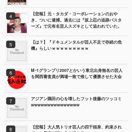
【悲報】元・タカダ・コーポレーションのおや
き、ついに逮捕。過去には『坂上忍の追跡バスタ
ーズ』で元有名芸人スズキとして追われていた。
【は？】『ドキュメンタルが芸人不足で存続の危
機』らしいｗｗｗｗｗｗｗｗｗ
Mｰ1グランプリ2007とかいう東北出身無名の芸人
を関西審査員が満場一致で推して優勝させた大会
アジアン隅田の心を壊したフット後藤のツッコミ
wwwwwwwwwwwwwww
【悲報】大人気トリオ芸人の四千頭身、約束され