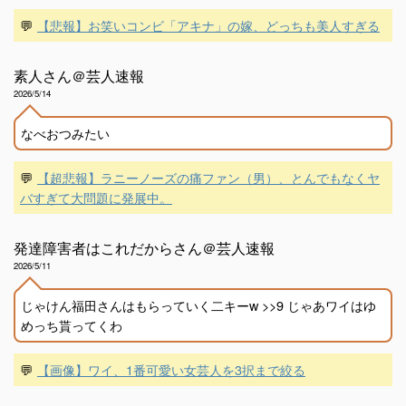
💬
【悲報】お笑いコンビ「アキナ」の嫁、どっちも美人すぎる
素人さん＠芸人速報
2026/5/14
なべおつみたい
💬
【超悲報】ラニーノーズの痛ファン（男）、とんでもなくヤ
バすぎて大問題に発展中。
発達障害者はこれだからさん＠芸人速報
2026/5/11
じゃけん福田さんはもらっていく二キーw >>9 じゃあワイはゆ
めっち貰ってくわ
💬
【画像】ワイ、1番可愛い女芸人を3択まで絞る