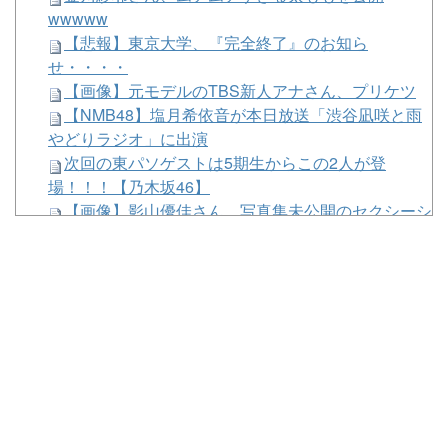
wwwww
【悲報】東京大学、『完全終了』のお知ら
せ・・・・
【画像】元モデルのTBS新人アナさん、プリケツ
【NMB48】塩月希依音が本日放送「渋谷凪咲と雨
やどりラジオ」に出演
次回の東パソゲストは5期生からこの2人が登
場！！！【乃木坂46】
【画像】影山優佳さん、写真集未公開のセクシーシ
ョットを大解禁してしまうwwwwww
【三河S】シンビリーブ川田w w w w w
退職前のわい 無敵状態ｗｗｗｗ
【画像】スポーツジムでショタのもっこりがやばす
ぎるwwwwww
東京都、八重洲駐車場に地下シェルターを整備へ…
小池知事「弾道ミサイル攻撃から都民の命と財産守
る」！
【画像】セブンイレブンのバイト「AIにちいかわの