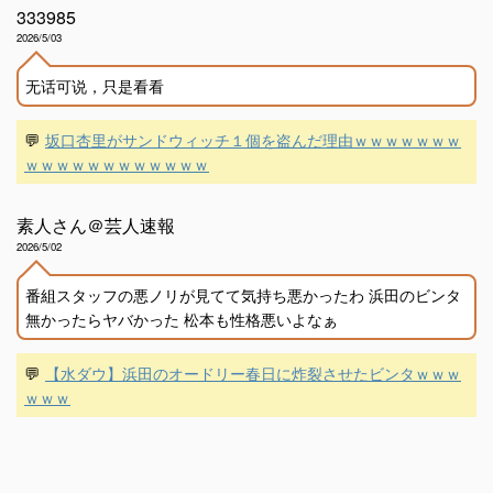
333985
2026/5/03
无话可说，只是看看
💬
坂口杏里がサンドウィッチ１個を盗んだ理由ｗｗｗｗｗｗｗ
ｗｗｗｗｗｗｗｗｗｗｗｗ
素人さん＠芸人速報
2026/5/02
番組スタッフの悪ノリが見てて気持ち悪かったわ 浜田のビンタ
無かったらヤバかった 松本も性格悪いよなぁ
💬
【水ダウ】浜田のオードリー春日に炸裂させたビンタｗｗｗ
ｗｗｗ