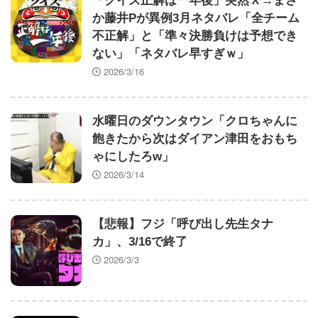
「クイズ正解は一年後」突然Ｘ→まさ
お前らがメイドイン韓国で認めてるもの 「キム
か藤井Pが異例3月ネタバレ「全チーム
チ」あと3つは？
不正解」と「準々決勝負けは予想でき
シカと人間の共存、無理だったｗｗｗ
ない」「ネタバレ早すぎｗ」
レッサーパンダさん かわいい
2026/3/16
【悲報】「ビッグモーター」とかいう完全に逃げ切
ったゴミクズｗｗｗｗｗ
【朗報】寺田心、ベンチプレス110kgｗｗｗｗｗｗ
水曜日のダウンタウン「クロちゃんに
ｗｗ
飽きたから次はダイアン津田をおもち
ジャンポケ斎藤「性行為の許諾は取ったことありま
ゃにしたろw」
せん」
2026/3/14
【ウマ娘】ドリジャやステゴにパパって呼ばれたい
スカウト「プロ志望届出したら指名するよ」高校生
「いえ大学か社会人に行きます」これ
【悲報】フジ「呼び出し先生タナ
ロシア、ガチでクズだった… 黒人を旅行に勧誘→
カ」、3/16で終了
ロシア語で契約書にサインさせられる→前線で大量戦
2026/3/3
死！
今のチュニドラ下手したら３位になって日本シリー
ズいくぞこれ
『異世界★魔法少女― 転生初日に聖女扱いされま