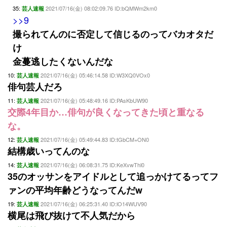
35:
2021/07/16(金) 08:02:09.76 ID:bQMWm2km0
芸人速報
>>9
撮られてんのに否定して信じるのってバカオタだ
け
金蔓逃したくないんだな
10:
2021/07/16(金) 05:46:14.58 ID:W3XQ0VOx0
芸人速報
俳句芸人だろ
11:
2021/07/16(金) 05:48:49.16 ID:PAsKbUW90
芸人速報
交際4年目か…俳句が良くなってきた頃と重なる
な。
12:
2021/07/16(金) 05:49:44.83 ID:tGbCM+ON0
芸人速報
結構歳いってんのな
14:
2021/07/16(金) 06:08:31.75 ID:KeXvwThl0
芸人速報
35のオッサンをアイドルとして追っかけてるってフ
ァンの平均年齢どうなってんだw
19:
2021/07/16(金) 06:25:31.40 ID:lO14WUV90
芸人速報
横尾は飛び抜けて不人気だから