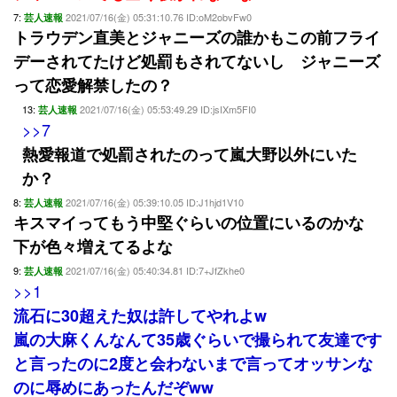
7:
2021/07/16(金) 05:31:10.76 ID:oM2obvFw0
芸人速報
トラウデン直美とジャニーズの誰かもこの前フライ
デーされてたけど処罰もされてないし ジャニーズ
って恋愛解禁したの？
13:
2021/07/16(金) 05:53:49.29 ID:jsIXm5FI0
芸人速報
>>7
熱愛報道で処罰されたのって嵐大野以外にいた
か？
8:
2021/07/16(金) 05:39:10.05 ID:J1hjd1V10
芸人速報
キスマイってもう中堅ぐらいの位置にいるのかな
下が色々増えてるよな
9:
2021/07/16(金) 05:40:34.81 ID:7+JfZkhe0
芸人速報
>>1
流石に30超えた奴は許してやれよw
嵐の大麻くんなんて35歳ぐらいで撮られて友達です
と言ったのに2度と会わないまで言ってオッサンな
のに辱めにあったんだぞww