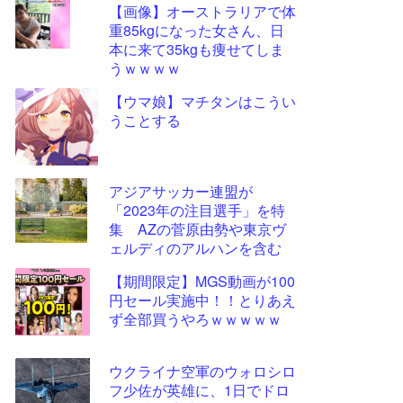
【画像】オーストラリアで体
更新
重85kgになった女さん、日
ツー
本に来て35kgも痩せてしま
ル
うｗｗｗｗ
【ウマ娘】マチタンはこうい
うことする
アジアサッカー連盟が
「2023年の注目選手」を特
集 AZの菅原由勢や東京ヴ
ェルディのアルハンを含む
11選手
【期間限定】MGS動画が100
円セール実施中！！とりあえ
ず全部買うやろｗｗｗｗｗ
ウクライナ空軍のウォロシロ
フ少佐が英雄に、1日でドロ