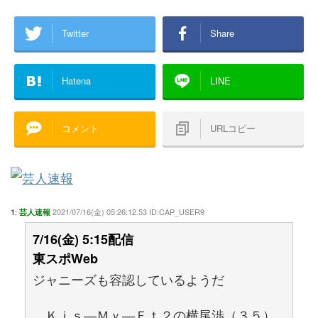
Twitter
Share
Hatena
LINE
コメント
URLコピー
1:
2021/07/16(金) 05:26:12.53 ID:CAP_USER9
芸人速報
7/16(金) 5:15配信
東スポWeb
ジャニーズも容認しているようだ
Ｋｉｓ―Ｍｙ―Ｆｔ２の横尾渉（３５）