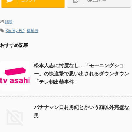
コメント
URLコピー
-
話題
-
Kis-My-Ft2
,
横尾渉
おすすめ記事
松本人志に忖度なし…「モーニングショ
ー」の快進撃で思い出されるダウンタウン
「テレ朝出禁事件」
バナナマン日村勇紀とかいう顔以外完璧な
男