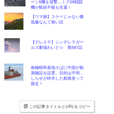
ーン5機を迎撃…ミグ29戦闘
機が航続不能も生還！
【ウマ娘】スケベじゃない勝
負服なんて無い説
【デレステ】シンデレラガー
ルズ劇場わいど☆ 第587話
南極昭和基地そばに中国が観
測施設を設置、目的は不明…
しらせが砕氷した航路使って
接近！
この記事タイトルとURLをコピー