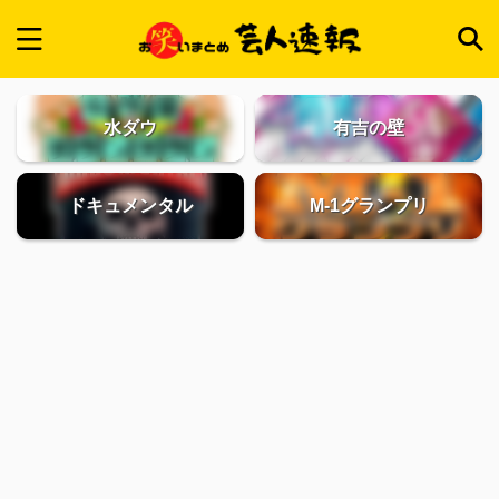
水ダウ
有吉の壁
ドキュメンタル
M-1グランプリ