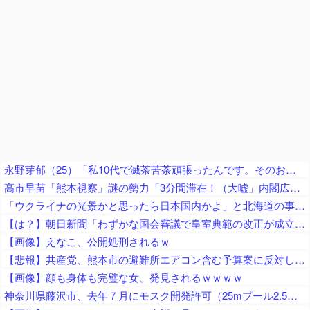
永野芽郁（25）「私10代で滅茶苦茶頑張ったんです。そのおかげで今幸せな20代を送れている」
高市早苗「熊本視察」謎の勢力「3分間滞在！（大嘘」内閣広報官「事実無根（全否定」高市早苗「51分間視察（首相動静」マスコミ「被災者証言で10秒！（印象操作」→
「ウクライナの光景かと思ったら日本国内かよ」と北海道の事故に目撃者騒然、自爆ドローンに襲われたのかと……
【は？】朝日新聞「わずかな国会審議で皇室典範の改正が成立」「天皇制をなぜ続けるのか。無理をせずに消滅したら、何が問題なのか」
【画像】えなこ、公開処刑されるｗ
【悲報】共産党、熊本市の避難所エアコン含む予算案に反対していた「新庁舎などの巨額事業や暮らし優先の姿勢が不十分な予算全体には賛成できない」
【画像】顔も身体も完璧な女、発見されるｗｗｗｗ
神奈川県藤沢市、去年７月にモスク開発許可（25mプール2.5個分くらいのサイズ） → 反対署名3万人超、藤沢市議会にモスク反対の請願・陳情が40件以上 → 市議会、すべて否決