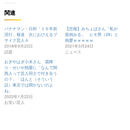
関連
バナナマン・日村「１６年前
【悲報】みちょぱさん「私が
淫行」報道 次におびえるブ
面倒みる」 ヒモ男（28）と
サイク芸人Ａ
熱愛ｗｗｗｗｗ
2018年9月23日
2021年3月24日
話題
ニュース
おぎやはぎ小木さん 霜降
り・せいや熱愛に「なんで関
西人って芸人同士で付き合う
の？」「ほんと（そういう
話）東京では聞かないのよ
ね」
2022年1月22日
お笑い芸人