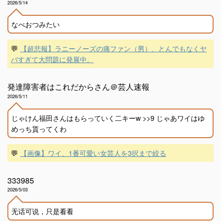
2026/5/14
なべおつみたい
💬
【超悲報】ラニーノーズの痛ファン（男）、とんでもなくヤ
バすぎて大問題に発展中。
発達障害者はこれだからさん＠芸人速報
2026/5/11
じゃけん福田さんはもらっていく二キーw >>9 じゃあワイはゆ
めっち貰ってくわ
💬
【画像】ワイ、1番可愛い女芸人を3択まで絞る
333985
2026/5/03
无话可说，只是看看