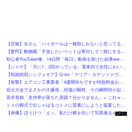
【悲報】女さん「ハイボールは一種類しかないと思ってると恥かくよ」←まさかお前ら知らない訳ないよな？？？？？？？
【驚愕】動物園「手放したいペットは寄付して！餌にするから！」←これってどうなん？w w w w w w w w w w
初心者YouTuber俺、14日間「毎日」動画を挙げた結果wwwwww
【シャケ】「月に1、2回やっている」電車内で女性にわいせつ行為 →学習塾経営の60歳男を逮捕
【戦姫絶唱シンフォギア】Q-six「マリア・カデンツァヴナ・イヴ」フィギュア【8月4日予約開始】
【衝撃】エアコン工事業者「4週間待ちですが特急料金お支払い頂けるなら当日可です」←これw w w w w w w
花火大会でまさかの大爆発…現場が騒然、その瞬間何が起きたのか
高市首相「支持率が落ちた原因？分かりません」←これｗｗｗｗｗｗ
トメの葬式で出しゃばるコトメに質素にしようと提案した私！「あんたは関係ない」と言われたのでお望み通り速攻で帰宅してボイコットしてやった結果←自滅してて最高にスカッとするｗ
【画像】ぼうけつ「えっ、私だけ横を向いて写真撮るんですか？！」→結果w w w w w w w w
コテリン
- 固定リ
ンク自動
更新ツー
ル