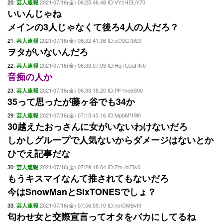
20:
2021/07/16(金) 06:25:46.48 ID:VYzHEUY70
芸人速報
いいんじゃね
メインの3人じゃなくて後ろ4人の人だろ？
21:
2021/07/16(金) 06:32:41.36 ID:eO0Gf3iS0
芸人速報
ヲタがいないんだろ
22:
2021/07/16(金) 06:33:07.93 ID:HqTUJaRN0
芸人速報
音痴の人か
23:
2021/07/16(金) 06:33:18.20 ID:PF1hedS00
芸人速報
35って思ったが藤ヶ谷でも34か
29:
2021/07/16(金) 07:13:43.16 ID:MpbMf19l0
芸人速報
30越えたおっさんに女がいないわけないだろ
しかしグループで人気ないからダメージはないとか
ひでえ記事だな
30:
2021/07/16(金) 07:29:18.04 ID:Zm+biEIs0
芸人速報
もうキスマイなんて推されてもないだろ
今はSnowManとSixTONESでしょ？
33:
2021/07/16(金) 07:56:59.10 ID:neiOMBvf0
芸人速報
匂わせ女と交際宣言ってオタをバカにしてるね