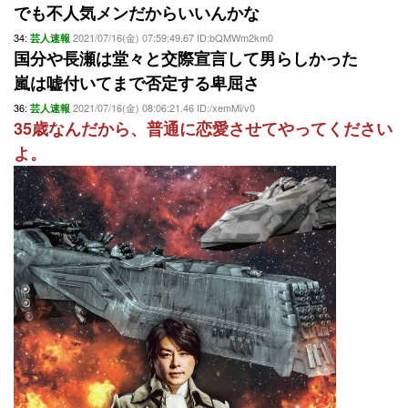
でも不人気メンだからいいんかな
34:
2021/07/16(金) 07:59:49.67 ID:bQMWm2km0
芸人速報
国分や長瀬は堂々と交際宣言して男らしかった
嵐は嘘付いてまで否定する卑屈さ
36:
2021/07/16(金) 08:06:21.46 ID:/xemMi/v0
芸人速報
35歳なんだから、普通に恋愛させてやってください
よ。