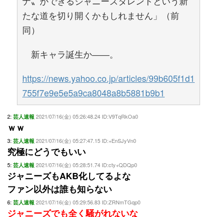
ナ〟ができるジャニーズタレントという新
たな道を切り開くかもしれません」（前
同）
新キャラ誕生か――。
https://news.yahoo.co.jp/articles/99b605f1d1
755f7e9e5e5a9ca8048a8b5881b9b1
2:
2021/07/16(金) 05:26:48.24 ID:V9TqRkOa0
芸人速報
ｗｗ
3:
2021/07/16(金) 05:27:47.15 ID:+EnSJyVn0
芸人速報
究極にどうでもいい
5:
2021/07/16(金) 05:28:51.74 ID:cty+QDQp0
芸人速報
ジャニーズもAKB化してるよな
ファン以外は誰も知らない
6:
2021/07/16(金) 05:29:56.83 ID:ZRNmTGqp0
芸人速報
ジャニーズでも全く騒がれないな