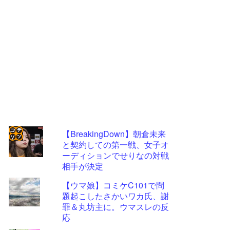
【BreakingDown】朝倉未来
と契約しての第一戦、女子オ
コテ
ーディションでせりなの対戦
リン
相手が決定
- 固
【ウマ娘】コミケC101で問
定リ
題起こしたさかいワカ氏、謝
罪＆丸坊主に。ウマスレの反
ンク
応
自動