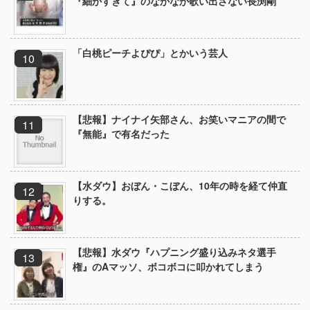
『細かすぎて』のなかなか歌い出さない長渕剛
「白桃ピーチよぴぴ」とかいう芸人
【悲報】ナイナイ矢部さん、お笑いマニアの間で
『無能』で有名だった
【水ダウ】おぼん・こぼん、10年の時を経て仲直
りする。
【悲報】水ダウ『ハプニング盛り込みネタ選手
権』のAマッソ、ボコボコに叩かれてしまう