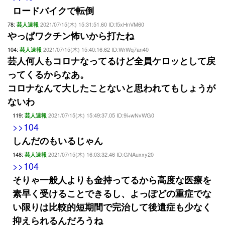
ロードバイクで転倒
78:
2021/07/15(木) 15:31:51.60 ID:f5xHnVM60
芸人速報
やっぱワクチン怖いから打たね
104:
2021/07/15(木) 15:40:16.62 ID:WrWq7an40
芸人速報
芸人何人もコロナなってるけど全員ケロッとして戻
ってくるからなあ。
コロナなんて大したことないと思われてもしょうが
ないわ
119:
2021/07/15(木) 15:49:37.05 ID:9i+wNvWG0
芸人速報
>>104
しんだのもいるじゃん
148:
2021/07/15(木) 16:03:32.46 ID:GNAuxxy20
芸人速報
>>104
そりゃ一般人よりも金持ってるから高度な医療を
素早く受けることできるし、よっぽどの重症でな
い限りは比較的短期間で完治して後遺症も少なく
抑えられるんだろうね