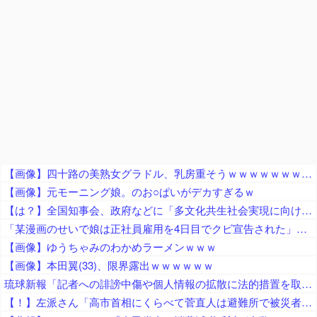
【画像】四十路の美熟女グラドル、乳房重そうｗｗｗｗｗｗｗｗｗｗｗｗ
【画像】元モーニング娘。のお○ぱいがデカすぎるｗ
【は？】全国知事会、政府などに「多文化共生社会実現に向けた提言」を提出 「国は在留外国人を労働者と見ているが、日本人と同じ生活者」
「某漫画のせいで娘は正社員雇用を4日目でクビ宣告された」とジャーナリストがアニメ化中止を要求、まず最初に会社を訴えたら？とのツッコミが……
【画像】ゆうちゃみのわかめラーメンｗｗｗ
【画像】本田翼(33)、限界露出ｗｗｗｗｗｗ
琉球新報「記者への誹謗中傷や個人情報の拡散に法的措置を取る！」 → ﾈｯﾄ「心ない言葉を投げつける記者を擁護し批判するなら訴訟恫喝で黙らせる…」
【！】左派さん「高市首相にくらべて菅直人は避難所で被災者に怒鳴られテレビで流され健全！「仕込み」視察じゃない！」