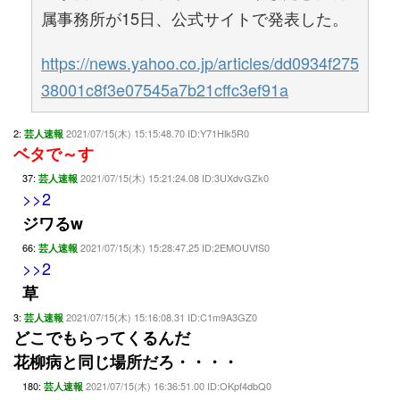
属事務所が15日、公式サイトで発表した。
https://news.yahoo.co.jp/articles/dd0934f275
38001c8f3e07545a7b21cffc3ef91a
2:
2021/07/15(木) 15:15:48.70 ID:Y71Hlk5R0
芸人速報
ベタで～す
37:
2021/07/15(木) 15:21:24.08 ID:3UXdvGZk0
芸人速報
>>2
ジワるw
66:
2021/07/15(木) 15:28:47.25 ID:2EMOUVfS0
芸人速報
>>2
草
3:
2021/07/15(木) 15:16:08.31 ID:C1m9A3GZ0
芸人速報
どこでもらってくるんだ
花柳病と同じ場所だろ・・・・
180:
2021/07/15(木) 16:36:51.00 ID:OKpf4dbQ0
芸人速報