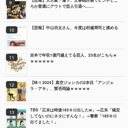
【悲報】天竺鼠・瀬下、文春砲炸裂でピンチどこ
ろか普通にアウトで芸人引退へ……
【悲報】中山功太さん、今度は村越周司と揉める
吉本で年収1億円越えてる芸人、23名がこちらｗ
ｗｗｗｗｗｗ
【M-1 2024】真空ジェシカの2本目「アンジェ
ラ・アキ」、賛否両論ｗｗｗｗｗ
TBS「広末は時速165キロ出したw」→広末「確定
してないのにネタにすんな！」→警察「185キロ
出てました！」