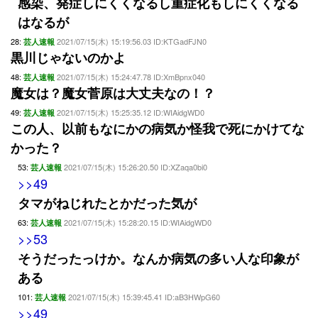
感染、発症しにくくなるし重症化もしにくくなる
はなるが
28:
2021/07/15(木) 15:19:56.03 ID:KTGadFJN0
芸人速報
黒川じゃないのかよ
48:
2021/07/15(木) 15:24:47.78 ID:XmBpnx040
芸人速報
魔女は？魔女菅原は大丈夫なの！？
49:
2021/07/15(木) 15:25:35.12 ID:WIAidgWD0
芸人速報
この人、以前もなにかの病気か怪我で死にかけてな
かった？
53:
2021/07/15(木) 15:26:20.50 ID:XZaqa0bi0
芸人速報
>>49
タマがねじれたとかだった気が
63:
2021/07/15(木) 15:28:20.15 ID:WIAidgWD0
芸人速報
>>53
そうだったっけか。なんか病気の多い人な印象が
ある
101:
2021/07/15(木) 15:39:45.41 ID:aB3HWpG60
芸人速報
>>49