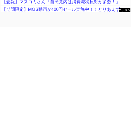
【悲報】マスコミさん「自民党内は消費減税反対が多数！」 → 自民党議員の内部暴露で嘘が完全発覚 → ｗｗｗｗｗｗｗｗｗｗｗｗｗｗ
【期間限定】MGS動画が100円セール実施中！！とりあえず全部買うやろｗｗｗｗｗ
コテリン
- 固定リ
ンク自動
更新ツー
ル