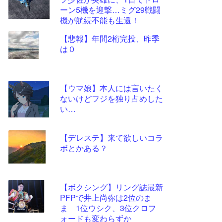
ツー
ーン5機を迎撃…ミグ29戦闘
ル
機が航続不能も生還！
【悲報】年間2桁完投、昨季
は０
【ウマ娘】本人には言いたく
ないけどフジを独り占めした
い…
【デレステ】来て欲しいコラ
ボとかある？
【ボクシング】リング誌最新
PFPで井上尚弥は2位のま
ま 1位ウシク、3位クロフ
ォードも変わらずか