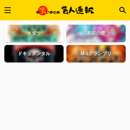
水ダウ
有吉の壁
ドキュメンタル
M-1グランプリ