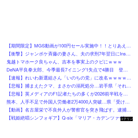
【期間限定】MGS動画が100円セール実施中！！とりあえず全部買うやろｗｗｗｗｗ
【衝撃】ジャンポケ斉藤の妻さん、夫の求刑7年翌日にInstagram更新しSNS民をザワつかせてしまう…
鬼越トマホーク良ちゃん、吉本を事実上のクビにｗｗｗ
DeNA平良拳太郎、今季最長7イニング1失点で4勝目 登板数＆先発数も自己最多タイ「残りも頑張りたい」
【速報】れいわ新選組さん「いのちの党」に改名ｗｗｗｗｗｗｗｗ
【悲報】捕まえたクマ、まさかの溺死処分…岩手県「それはダメ」と町を注意
【悲報】英メディアのF1記者たちの多くが2026前半戦を終えて鈴鹿とスパをワーストレースに挙げてしまう
熊本、人手不足で外国人労働者2万4000人突破…県「受け入れ拡大」へ
【動画】名古屋栄で不良外人が警察官を突き飛ばす。逮捕しろやｗｗｗ
【戦姫絶唱シンフォギア】Q-six「マリア・カデンツァヴナ・イヴ」フィギュア【8月4日予約開始】
コテリン
- 固定リ
ンク自動
更新ツー
ル