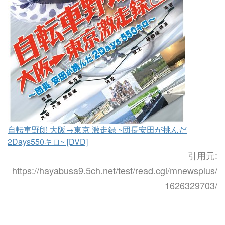
自転車野郎 大阪→東京 激走録 ~団長安田が挑んだ
2Days550キロ~ [DVD]
引用元:
https://hayabusa9.5ch.net/test/read.cgi/mnewsplus/
1626329703/