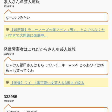
素人さん＠芸人速報
2026/5/14
なべおつみたい
💬
【超悲報】ラニーノーズの痛ファン（男）、とんでもなくヤ
バすぎて大問題に発展中。
発達障害者はこれだからさん＠芸人速報
2026/5/11
じゃけん福田さんはもらっていく二キーw >>9 じゃあワイはゆ
めっち貰ってくわ
💬
【画像】ワイ、1番可愛い女芸人を3択まで絞る
333985
2026/5/03
无话可说，只是看看