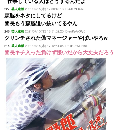
仕事している人はどうするんだよ
227:
2021/07/15(木) 17:30:43.18 ID:4AEzEKJx0
芸人速報
森脇をネタにしてるけど
団長もう森脇追い抜いてるやん
248:
2021/07/15(木) 18:51:52.25 ID:eoKpAKPy0
芸人速報
クリンチされた偽マネージャーやばいやろw
214:
2021/07/15(木) 17:12:51.05 ID:QFJ8WD3h0
芸人速報
団長キチ入った負けず嫌いだから大丈夫だろう