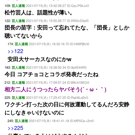
109:
2021/07/15(木) 15:42:39.27 ID:Qq+PSkJz0
芸人速報
松竹芸人は、話題性が薄い。
122:
2021/07/15(木) 15:50:28.77 ID:RRSvDVpf0
芸人速報
団長の苗字：安田って忘れてたな、「団長」としか
聴いてないから
174:
2021/07/15(木) 16:32:16.70 ID:HMiPjBct0
芸人速報
>>122
安田大サーカスなのにかw
183:
2021/07/15(木) 16:38:50.34 ID:9pIIE44R0
芸人速報
今日 コアチョコとコラボ発表だったね
212:
2021/07/15(木) 17:09:57.24 ID:B9c41BEG0
芸人速報
相方二人にうつったらヤバそう(´・ω・｀)
225:
2021/07/15(木) 17:25:47.25 ID:Rqh8Lq5v0
芸人速報
ワクチン打った次の日に何故運動してるんだろ安静
にしなきゃいけないのに
245:
2021/07/15(木) 18:41:41.18 ID:MPSQc+2m0
芸人速報
>>225