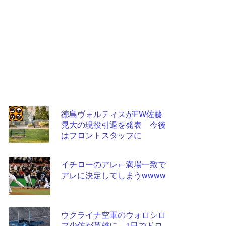
徳島ヴォルティスがFW佐藤
晃大の現役引退を発表 今後
コテ
はフロントスタッフに
リン
- 固
イチローのアレ←満場一致で
定リ
アレに決定してしまうwwww
ンク
自動
ウクライナ空軍のウォロシロ
更新
フ少佐が英雄に、1日でドロ