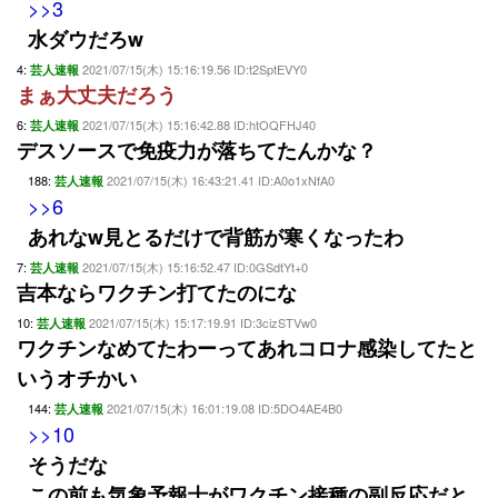
>>3
水ダウだろw
4:
2021/07/15(木) 15:16:19.56 ID:t2SptEVY0
芸人速報
まぁ大丈夫だろう
6:
2021/07/15(木) 15:16:42.88 ID:htOQFHJ40
芸人速報
デスソースで免疫力が落ちてたんかな？
188:
2021/07/15(木) 16:43:21.41 ID:A0o1xNfA0
芸人速報
>>6
あれなw見とるだけで背筋が寒くなったわ
7:
2021/07/15(木) 15:16:52.47 ID:0GSdtYt+0
芸人速報
吉本ならワクチン打てたのにな
10:
2021/07/15(木) 15:17:19.91 ID:3cizSTVw0
芸人速報
ワクチンなめてたわーってあれコロナ感染してたと
いうオチかい
144:
2021/07/15(木) 16:01:19.08 ID:5DO4AE4B0
芸人速報
>>10
そうだな
この前も気象予報士がワクチン接種の副反応だと