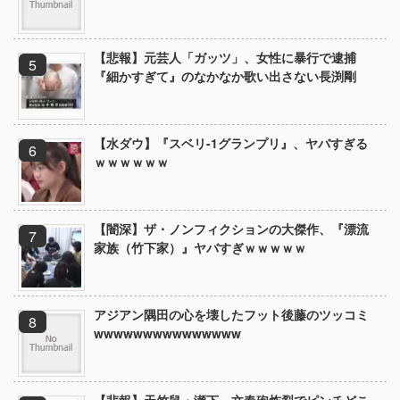
【悲報】元芸人「ガッツ」、女性に暴行で逮捕
『細かすぎて』のなかなか歌い出さない長渕剛
【水ダウ】『スベリ-1グランプリ』、ヤバすぎる
ｗｗｗｗｗｗ
【闇深】ザ・ノンフィクションの大傑作、『漂流
家族（竹下家）』ヤバすぎｗｗｗｗｗ
アジアン隅田の心を壊したフット後藤のツッコミ
wwwwwwwwwwwwwww