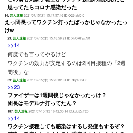
思ってたらコロナ感染だった
14:
2021/07/15(木) 15:17:57.46 ID:O26IabOI0
芸人速報
えっ団長ってワクチン打ったばっかじゃなかったっ
けw
23:
2021/07/15(木) 15:18:59.21 ID:XhORFpxN0
芸人速報
>>14
何度でも言ってやるけど
ワクチンの効力が安定するのは2回目接種の「2週
間後」な
59:
2021/07/15(木) 15:28:02.81 ID:7PjGClvU0
芸人速報
>>23
ファイザーは1週間後じゃなかったっけ？
団長はモデルナ打ってたん？
187:
2021/07/15(木) 16:42:30.14 ID:kdgiZcF20
芸人速報
>>14
ワクチン接種しても感染はするし発症もするぞ？