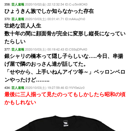
358:
2020/10/02(金) 22:12:32.54 ID:C+z5m9OK0
芸人速報
ひょうきん族でしか知らなかった存在
370:
2020/10/03(土) 00:01:41.71 ID:mA4uujYn0
芸人速報
壮絶な芸人人生
数十年の間に顔面骨が完全に変形し縦長になってい
たらしい
377:
2020/10/03(土) 00:19:42.43 ID:CSSqDPvK0
芸人速報
銀シャリの橋本って隠し子らしいな…..今日、串揚
げ屋で隣のおっさん達が話してた。
「せやから、上手いねんアイツ等～」ベッロンベロ
ンやったけど……..
434:
2020/10/03(土) 19:27:59.46 ID:YVY0elJz0
芸人速報
最後に三人揃って見たのってもしかしたら昭和の頃
かもしれない