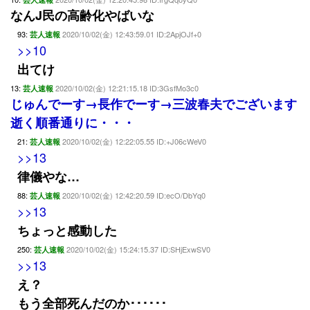
なんJ民の高齢化やばいな
93:
2020/10/02(金) 12:43:59.01 ID:2ApjOJf+0
芸人速報
>>10
出てけ
13:
2020/10/02(金) 12:21:15.18 ID:3GsfMo3c0
芸人速報
じゅんでーす→長作でーす→三波春夫でございます
逝く順番通りに・・・
21:
2020/10/02(金) 12:22:05.55 ID:+J06cWeV0
芸人速報
>>13
律儀やな…
88:
2020/10/02(金) 12:42:20.59 ID:ecO/DbYq0
芸人速報
>>13
ちょっと感動した
250:
2020/10/02(金) 15:24:15.37 ID:SHjExwSV0
芸人速報
>>13
え？
もう全部死んだのか･･････