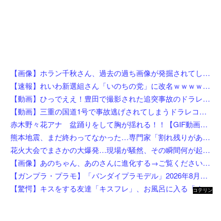
【画像】ホラン千秋さん、過去の過ち画像が発掘されてしまった結果w w w w w w w w
【速報】れいわ新選組さん「いのちの党」に改名ｗｗｗｗｗｗｗｗ
【動画】ひっでええ！豊田で撮影された追突事故のドラレコが(((ﾟДﾟ)))
【動画】三重の国道1号で事故逃げされてしまうドラレコがひどい。
赤木野々花アナ 盆踊りをして胸が揺れる！！【GIF動画あり】
熊本地震、まだ終わってなかった…専門家「割れ残りがある」「再び大地震の可能性」
花火大会でまさかの大爆発…現場が騒然、その瞬間何が起きたのか
【画像】あのちゃん、あのさんに進化する→ご覧くださいw w w w w w w w
【ガンプラ・プラモ】「バンダイプラモデル」2026年8月発売商品【スケジュール公開】
【驚愕】キスをする友達「キスフレ」、お風呂に入る「オフレ」、添い寝の「ソフレ」… Z世代が恋人ではなく「〇〇フレ」を選ぶ理由がこちらw w w w w w w w
コテリン
- 固定リ
ンク自動
更新ツー
ル