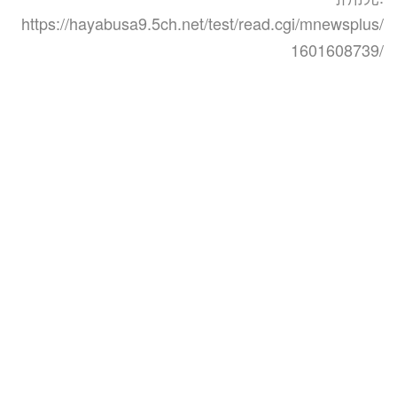
https://hayabusa9.5ch.net/test/read.cgi/mnewsplus/
1601608739/