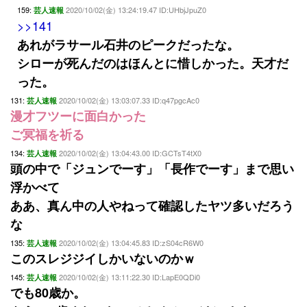
159:
2020/10/02(金) 13:24:19.47 ID:UHbjJpuZ0
芸人速報
>>141
あれがラサール石井のピークだったな。
シローが死んだのはほんとに惜しかった。天才だ
った。
131:
2020/10/02(金) 13:03:07.33 ID:q47pgcAc0
芸人速報
漫才フツーに面白かった
ご冥福を祈る
134:
2020/10/02(金) 13:04:43.00 ID:GCTsT4tX0
芸人速報
頭の中で「ジュンでーす」「長作でーす」まで思い
浮かべて
ああ、真ん中の人やねって確認したヤツ多いだろう
な
135:
2020/10/02(金) 13:04:45.83 ID:zS04cR6W0
芸人速報
このスレジジイしかいないのかｗ
145:
2020/10/02(金) 13:11:22.30 ID:LapE0QDi0
芸人速報
でも80歳か。