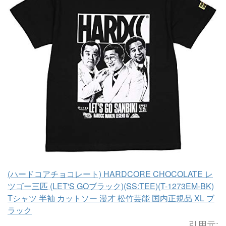
(ハードコアチョコレート) HARDCORE CHOCOLATE レ
ツゴー三匹 (LET'S GOブラック)(SS:TEE)(T-1273EM-BK)
Tシャツ 半袖 カットソー 漫才 松竹芸能 国内正規品 XL ブ
ラック
引用元: