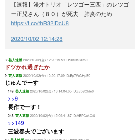
【速報】漫才トリオ「レツゴー三匹」のレツゴ
ー正児さん（８０）が死去 肺炎のため
https://t.co/thR32iDcU8
2020/10/02 12:14:28
8:
2020/10/02(金) 12:20:15.59 ID:Xh/3s8XmO
芸人速報
ドツかれ過ぎたか
9:
2020/10/02(金) 12:20:17.09 ID:Ep7WGHpE0
芸人速報
じゅんでーす
149:
2020/10/02(金) 13:14:04.05 ID:cvbSCfde0
芸人速報
>>9
長作でーす！
243:
2020/10/02(金) 15:09:41.87 ID:VEPCukC/0
芸人速報
>>149
三波春夫でございます
10:
2020/10/02(金) 12:20:45.98 ID:IrgQqoyQ0
芸人速報