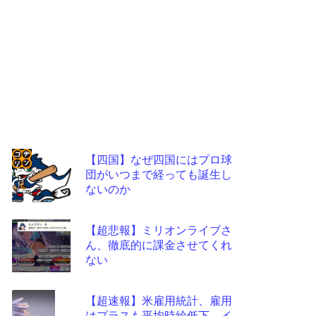
【四国】なぜ四国にはプロ球
団がいつまで経っても誕生し
コテ
ないのか
リン
- 固
【超悲報】ミリオンライブさ
定リ
ん、徹底的に課金させてくれ
ない
ンク
自動
【超速報】米雇用統計、雇用
更新
はプラスも平均時給低下 イ