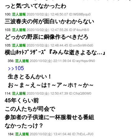
っと気づいてなかったわ
100:
2020/10/02(金) 12:46:50.07 ID:WSi9Byqu0
芸人速報
三波春夫の何が面白いかわからない
103:
2020/10/02(金) 12:47:55.26 ID:IF4ouH8/0
芸人速報
どっかの野原に銅像作るべきだろ
105:
2020/10/02(金) 12:48:44.45 ID:vm5mWn0d0
芸人速報
横山ﾎｯﾄﾌﾞﾗｻﾞｰｽﾞ『みんな逝きよるな…』
356:
2020/10/02(金) 22:11:39.04 ID:wyHqav9N0
芸人速報
>>105
生きとるんかい！
お～ま～え～は↑～ア～ホ↑～か～
114:
2020/10/02(金) 12:50:47.39 ID:CfiqQB0W0
芸人速報
45年くらい前
この人たちが司会で
参加者の子供達に一杯服着せる番組
なかったっけ？
184:
2020/10/02(金) 13:41:04.46 ID:7hExL+PJ0
芸人速報