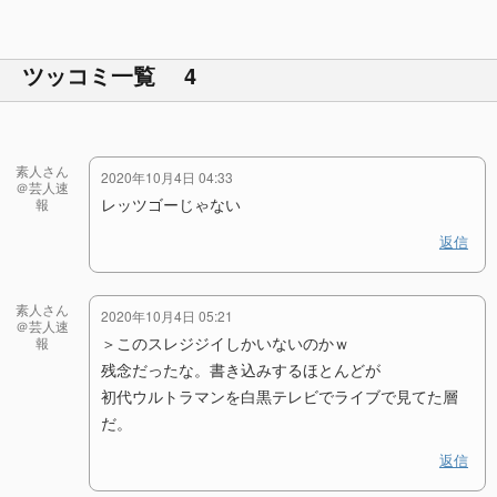
ツッコミ一覧 4
素人さん
2020年10月4日 04:33
＠芸人速
レッツゴーじゃない
報
返信
素人さん
2020年10月4日 05:21
＠芸人速
＞このスレジジイしかいないのかｗ
報
残念だったな。書き込みするほとんどが
初代ウルトラマンを白黒テレビでライブで見てた層
だ。
返信