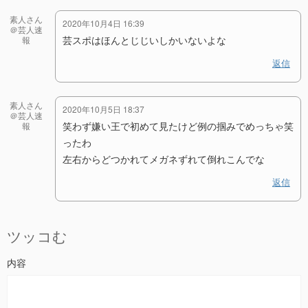
素人さん
2020年10月4日 16:39
＠芸人速
芸スポはほんとじじいしかいないよな
報
返信
素人さん
2020年10月5日 18:37
＠芸人速
笑わず嫌い王で初めて見たけど例の掴みでめっちゃ笑
報
ったわ
左右からどつかれてメガネずれて倒れこんでな
返信
ツッコむ