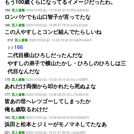
もう100歳くらになってるイメージだったわ。
154:
2020/10/02(金) 13:19:58.20 ID:R3JnbD4Q0
芸人速報
ロンバケでも山口智子が言ってたな
166:
2020/10/02(金) 13:28:47.78 ID:axDcZ3Jp0
芸人速報
この人やすしとコンビ組んでたらしいね
212:
2020/10/02(金) 14:20:19.62 ID:QikPkUAm0
芸人速報
>>166
二代目横山ひろしだったんだな
やすしの弟子で横山たかし・ひろしのひろしは三
代目なんだな
175:
2020/10/02(金) 13:33:19.15 ID:OLLrnDBP0
芸人速報
あれだけ両側から叩かれたら死ぬよな
177:
2020/10/02(金) 13:36:28.24 ID:LJTicWmU0
芸人速報
皆あの世へレツゴーしてしまったか
俺も歳取るわけだ
183:
2020/10/02(金) 13:39:36.69 ID:EHUR83A70
芸人速報
浜田と松本とジミーがモノマネしてたなあ
221:
2020/10/02(金) 14:31:07.99 ID:+Q2grtiR0
芸人速報