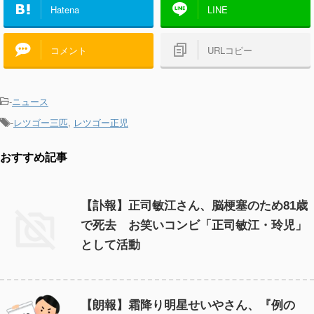
Hatena
LINE
コメント
URLコピー
-
ニュース
-
レツゴー三匹
,
レツゴー正児
おすすめ記事
【訃報】正司敏江さん、脳梗塞のため81歳
で死去 お笑いコンビ「正司敏江・玲児」
として活動
【朗報】霜降り明星せいやさん、『例の