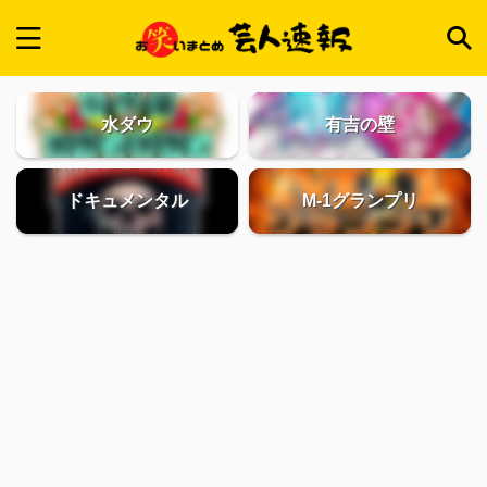
水ダウ
有吉の壁
ドキュメンタル
M-1グランプリ