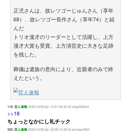
正児さんは、故レツゴーじゅんさん（享年
68）、故レツゴー長作さん（享年74）と組
んだ
トリオ漫才のリーダーとして活躍し、上方
漫才大賞も受賞。上方演芸史に大きな足跡
を残した。
葬儀は遺族の意向により、近親者のみで終
えたという。
118:
2020/10/02(金) 12:51:52.22 ID:ohga5EMs0
芸人速報
>>18
ちょっとなかにし礼チック
355:
2020/10/02(金) 22:09:10.39 ID:wyHqav9N0
芸人速報