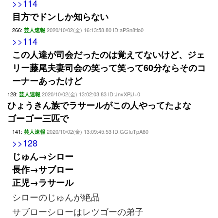
>>114
目方でドンしか知らない
266:
2020/10/02(金) 16:13:58.80 ID:aPSn8tio0
芸人速報
>>114
この人達が司会だったのは覚えてないけど、ジェ
リー藤尾夫妻司会の笑って笑って60分ならそのコ
ーナーあったけど
128:
2020/10/02(金) 13:02:03.83 ID:JnvXPjJ+0
芸人速報
ひょうきん族でラサールがこの人やってたよな
ゴーゴー三匹で
141:
2020/10/02(金) 13:09:45.53 ID:GGIuTpA60
芸人速報
>>128
じゅん→シロー
長作→サブロー
正児→ラサール
シローのじゅんが絶品
サブローシローはレツゴーの弟子