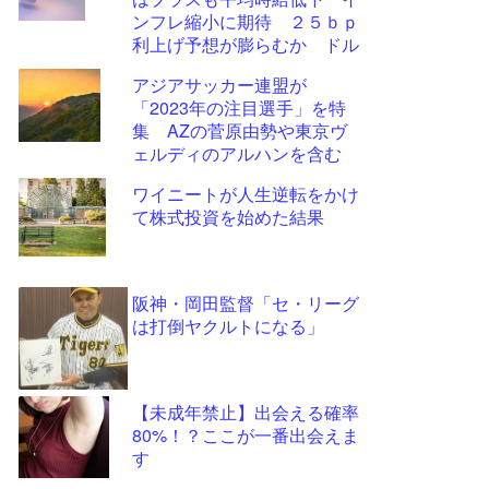
ツー
ンフレ縮小に期待 ２５ｂｐ
ル
利上げ予想が膨らむか ドル
円は大きく振動したあとわず
アジアサッカー連盟が
かに円高
「2023年の注目選手」を特
集 AZの菅原由勢や東京ヴ
ェルディのアルハンを含む
11選手
ワイニートが人生逆転をかけ
て株式投資を始めた結果
阪神・岡田監督「セ・リーグ
は打倒ヤクルトになる」
【未成年禁止】出会える確率
80%！？ここが一番出会えま
す