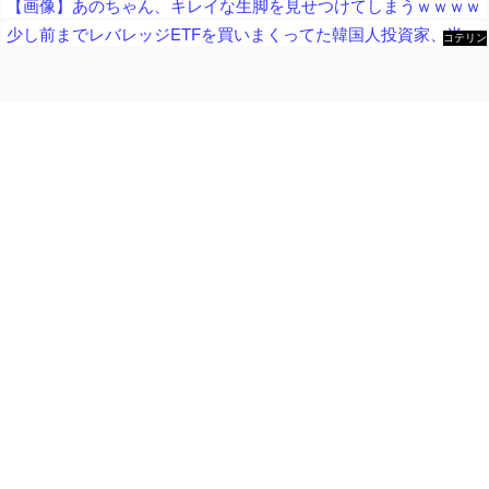
【画像】あのちゃん、キレイな生脚を見せつけてしまうｗｗｗｗ
少し前までレバレッジETFを買いまくってた韓国人投資家、半導体株が下落局面に突入したと判断した途端に……
コテリン
- 固定リ
ンク自動
更新ツー
ル