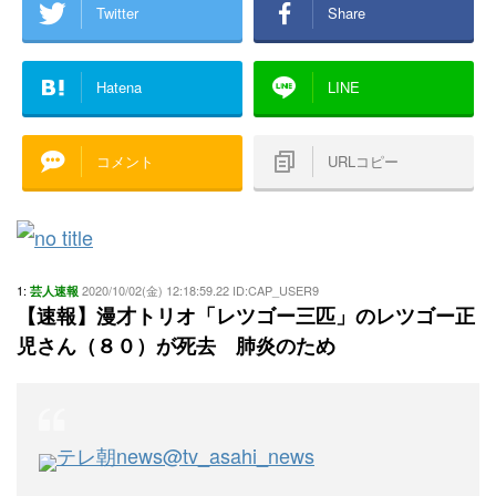
Twitter
Share
Hatena
LINE
コメント
URLコピー
1:
2020/10/02(金) 12:18:59.22 ID:CAP_USER9
芸人速報
【速報】漫才トリオ「レツゴー三匹」のレツゴー正
児さん（８０）が死去 肺炎のため
テレ朝news
@tv_asahi_news