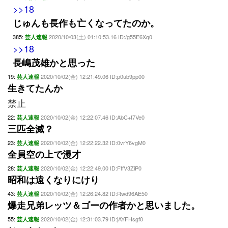
>>18
じゅんも長作も亡くなってたのか。
385:
2020/10/03(土) 01:10:53.16 ID:/g55E6Xq0
芸人速報
>>18
長嶋茂雄かと思った
19:
2020/10/02(金) 12:21:49.06 ID:p0ub9pp00
芸人速報
生きてたんか
禁止
22:
2020/10/02(金) 12:22:07.46 ID:AbC+t7Ve0
芸人速報
三匹全滅？
23:
2020/10/02(金) 12:22:22.32 ID:0vrY6vgM0
芸人速報
全員空の上で漫才
28:
2020/10/02(金) 12:22:49.00 ID:FtfV3ZiP0
芸人速報
昭和は遠くなりにけり
43:
2020/10/02(金) 12:26:24.82 ID:Rwd96AE50
芸人速報
爆走兄弟レッツ＆ゴーの作者かと思いました。
55:
2020/10/02(金) 12:31:03.79 ID:jAYFHsgf0
芸人速報