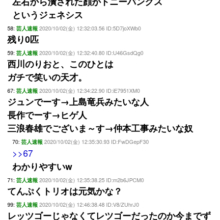
左右から潰された顔がトニーバンクス
というジェネシス
58:
2020/10/02(金) 12:32:03.56 ID:5D7joXWb0
芸人速報
残り0匹
59:
2020/10/02(金) 12:32:40.80 ID:U46GsdQg0
芸人速報
西川のりおと、このひとは
ガチで笑いの天才。
67:
2020/10/02(金) 12:34:22.90 ID:iE7951XM0
芸人速報
ジュンでーす→上島竜兵みたいな人
長作でーす→ヒゲ人
三浪春雄でございま～す→仲本工事みたいな奴
70:
2020/10/02(金) 12:35:30.93 ID:FwDGepF30
芸人速報
>>67
わかりやすいw
71:
2020/10/02(金) 12:35:38.25 ID:m2b6JPCM0
芸人速報
てんぷくトリオは元気かな？
99:
2020/10/02(金) 12:46:38.48 ID:V8/ZUhrJ0
芸人速報
レッツゴーじゃなくてレツゴーだったのか今までず