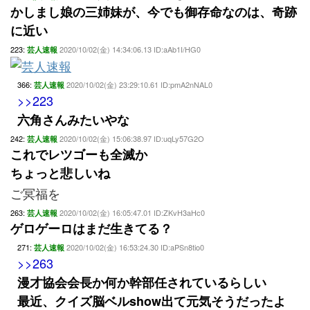
かしまし娘の三姉妹が、今でも御存命なのは、奇跡
に近い
223:
2020/10/02(金) 14:34:06.13 ID:aAb1I/HG0
芸人速報
366:
2020/10/02(金) 23:29:10.61 ID:pmA2nNAL0
芸人速報
>>223
六角さんみたいやな
242:
2020/10/02(金) 15:06:38.97 ID:uqLy57G2O
芸人速報
これでレツゴーも全滅か
ちょっと悲しいね
ご冥福を
263:
2020/10/02(金) 16:05:47.01 ID:ZKvH3aHc0
芸人速報
ゲロゲーロはまだ生きてる？
271:
2020/10/02(金) 16:53:24.30 ID:aPSn8tio0
芸人速報
>>263
漫才協会会長か何か幹部任されているらしい
最近、クイズ脳ベルshow出て元気そうだったよ