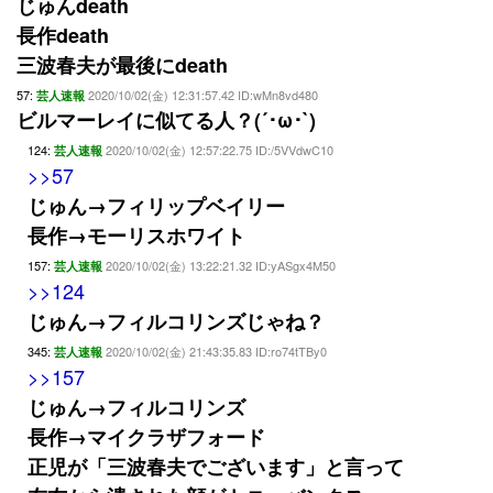
じゅんdeath
長作death
三波春夫が最後にdeath
57:
2020/10/02(金) 12:31:57.42 ID:wMn8vd480
芸人速報
ビルマーレイに似てる人？(´･ω･`)
124:
2020/10/02(金) 12:57:22.75 ID:/5VVdwC10
芸人速報
>>57
じゅん→フィリップベイリー
長作→モーリスホワイト
157:
2020/10/02(金) 13:22:21.32 ID:yASgx4M50
芸人速報
>>124
じゅん→フィルコリンズじゃね？
345:
2020/10/02(金) 21:43:35.83 ID:ro74tTBy0
芸人速報
>>157
じゅん→フィルコリンズ
長作→マイクラザフォード
正児が「三波春夫でございます」と言って