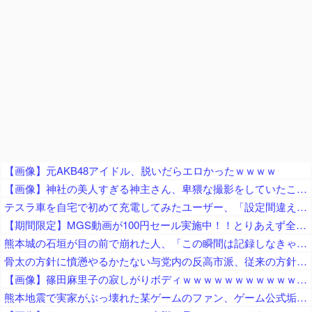
【画像】元AKB48アイドル、脱いだらエロかったｗｗｗｗ
【画像】神社の美人すぎる神主さん、卑猥な撮影をしていたことが判明ｗｗｗｗｗｗｗｗ
テスラ車を自宅で初めて充電してみたユーザー、「設定間違えてるんですかね？？」と困惑する羽目に……
【期間限定】MGS動画が100円セール実施中！！とりあえず全部買うやろｗｗｗｗｗ
熊本城の石垣が目の前で崩れた人、「この瞬間は記録しなきゃ」と使命感に駆られて撮影した結果……
骨太の方針に憤懣やるかたない与党内の反高市派、従来の方針を継続させるために動き出して……
【画像】篠田麻里子の寂しがりボディｗｗｗｗｗｗｗｗｗｗｗｗｗｗｗｗｗｗｗ
熊本地震で実家がぶっ壊れた某ゲームのファン、ゲーム公式垢が投稿自粛を発表してしまうと……