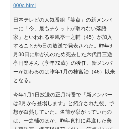
000c.html
日本テレビの人気番組「笑点」の新メンバ
ーに「今、最もチケットが取れない落語
家」といわれる春風亭一之輔（45）が加入
することが5日の放送で発表された。昨年9
月30日に肺がんのため死去した六代目三遊
亭円楽さん（享年72歳）の後任。新メンバ
ーが加わるのは昨年1月の桂宮治（46）以来
となる。
今年1月1日放送の正月特番で「新メンバー
は2月から登場します」と紹介された後、予
想が白熱していた。名前が挙がっていたの
は、一之輔のほか、昨年真打に昇進した美
人落語家・蝶花楼桃花（41）、笑点メンバ