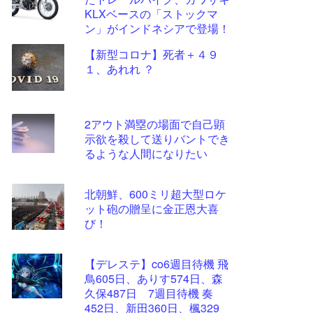
ツー
KLXベースの「ストックマ
ル
ン」がインドネシアで登場！
【新型コロナ】死者＋４９
１、あれれ ？
2アウト満塁の場面で自己顕
示欲を殺して送りバントでき
るような人間になりたい
北朝鮮、600ミリ超大型ロケ
ット砲の贈呈に金正恩大喜
び！
【デレステ】co6週目待機 飛
鳥605日、ありす574日、森
久保487日 7週目待機 奏
452日、新田360日、楓329