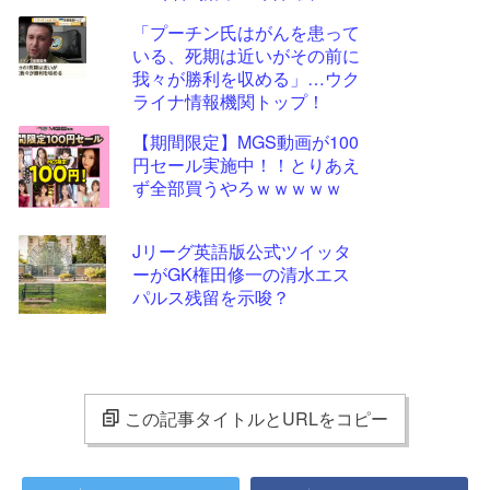
日、加蓮270日、蘭子259日
「プーチン氏はがんを患って
いる、死期は近いがその前に
我々が勝利を収める」…ウク
ライナ情報機関トップ！
【期間限定】MGS動画が100
円セール実施中！！とりあえ
ず全部買うやろｗｗｗｗｗ
Jリーグ英語版公式ツイッタ
ーがGK権田修一の清水エス
パルス残留を示唆？
この記事タイトルとURLをコピー