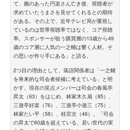
て、腕のあった円楽さん亡き後、視聴者が
求めていたうまさを見せてくれるとの期待
がある。その上で、近年テレビ局が重視し
ているのは世帯視聴率ではなく、コア視聴
率。スポンサーが狙う購買層の13歳から49
歳のコア層に人気の一之輔は響く人材。そ
の思いが作り手にある」と語る。
2つ目の理由として、落語関係者は「一之輔
を将来的な司会者候補に考えている」と明
かす。現在の笑点メンバーは司会の春風亭
昇太（63）をはじめ、林家木久扇（85）、
三遊亭好楽（76）、三遊亭小遊三（75）、
林家たい平（58）、桂宮次（46）。「司会
の昇太で60歳を超えている。若い世代の実