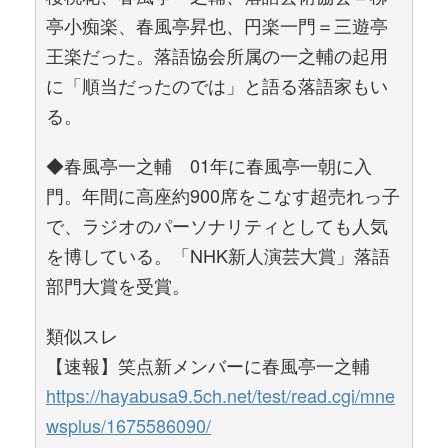
亭小痴楽、春風亭昇也、円楽一門＝三遊亭
王楽だった。落語協会所属の一之輔の起用
に「順当だったのでは」と語る落語家もい
る。
◆春風亭一之輔 01年に春風亭一朝に入
門。年間に高座約900席をこなす超売れっ子
で、ラジオのパーソナリティとしても人気
を博している。「NHK新人演芸大賞」落語
部門大賞を受賞。
類似スレ
【速報】笑点新メンバーに春風亭一之輔
https://hayabusa9.5ch.net/test/read.cgi/mne
wsplus/1675586090/