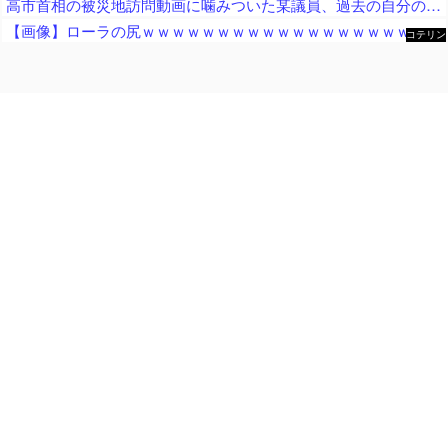
高市首相の被災地訪問動画に噛みついた某議員、過去の自分のやらかしを速攻で掘り起こされてしまい……
【画像】ローラの尻ｗｗｗｗｗｗｗｗｗｗｗｗｗｗｗｗｗｗｗｗｗｗｗｗ
コテリン
- 固定リ
ンク自動
更新ツー
ル