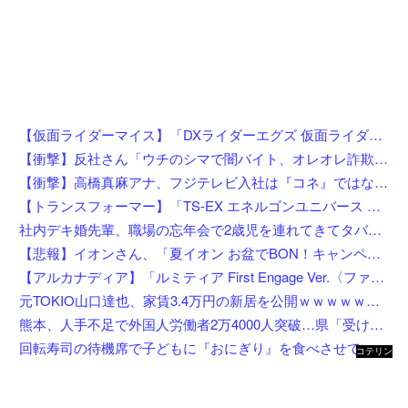
【仮面ライダーマイス】「DXライダーエグズ 仮面ライダーストア東京セット」仮面ライダーストアで発売決定
【衝撃】反社さん「ウチのシマで闇バイト、オレオレ詐欺、強盗する奴らぶっ○す」←これw w w w w w w
【衝撃】高橋真麻アナ、フジテレビ入社は『コネ』ではないが…「忖度じゃないですか？」←これw w w w w w w w
【トランスフォーマー】「TS-EX エネルゴンユニバース オプティマスプライム」【T-SPARK ZONE 流通限定で予約開始】
社内デキ婚先輩、職場の忘年会で2歳児を連れてきてタバコスパスパ酒ゴクゴクで親の自覚ゼロｗｗ挙句の果てに突き飛ばして頭を打たせ「久々の外食でゆっくりしたいんだよ！」にドン引き
【悲報】イオンさん、「夏イオン お盆でBON！キャンペーン」からBON！を削除 理由不明
【アルカナディア】「ルミティア First Engage Ver.〈ファーストエンゲージVer.〉」プラモデル【5日予約開始】
元TOKIO山口達也、家賃3.4万円の新居を公開ｗｗｗｗｗｗｗｗ
熊本、人手不足で外国人労働者2万4000人突破…県「受け入れ拡大」へ
回転寿司の待機席で子どもに『おにぎり』を食べさせている親を目撃したんだが……え？！何しにきたん？
コテリン
- 固定リ
ンク自動
更新ツー
ル