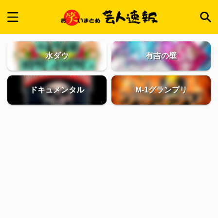
水ダウ
有吉の壁
ドキュメンタル
M-1グランプリ