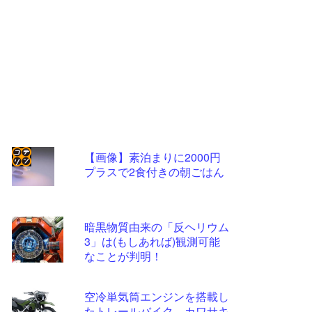
【画像】素泊まりに2000円
プラスで2食付きの朝ごはん
コテ
リン
- 固
暗黒物質由来の「反ヘリウム
定リ
3」は(もしあれば)観測可能
なことが判明！
ンク
自動
空冷単気筒エンジンを搭載し
更新
たトレールバイク、カワサキ