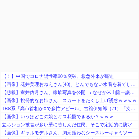
【！】中国でコロナ陽性率20％突破、救急外来が逼迫
【画像】花井美理おねえさん(40)、とんでもない水着を着てしまうｗｗ
【悲報】室井佑月さん、家族写真を公開 → なぜか米山隆一議員の姿が消えてネットで話題に → 「レスバで忙しいの？」「撮影係に徹してるのか？」
【画像】挑発的なお姉さん、スカートをたくし上げ誘惑ｗｗｗｗ
TBS系「高市首相がXで多忙アピール」古舘伊知郎（71）「支持率下がってますんで、国民の同情を誘ってるな、と思います」「いいねの数だけ涙をぬぐえる、そういう思いで書いてらっしゃるのかも」
【画像】いうほどこの娘とキス我慢できるか？ｗｗｗ
立ちション被害が多い壁に苦しんだ住民、そこで定期的に防水スプレーを吹きかけておいた結果……
【画像】ギャルモデルさん、胸元露わなシースルーキャミソール買い物に行ってしまうｗｗｗｗｗｗｗｗｗ