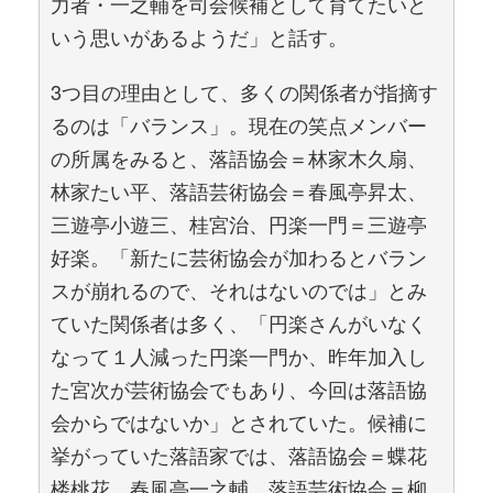
力者・一之輔を司会候補として育てたいと
いう思いがあるようだ」と話す。
3つ目の理由として、多くの関係者が指摘す
るのは「バランス」。現在の笑点メンバー
の所属をみると、落語協会＝林家木久扇、
林家たい平、落語芸術協会＝春風亭昇太、
三遊亭小遊三、桂宮治、円楽一門＝三遊亭
好楽。「新たに芸術協会が加わるとバラン
スが崩れるので、それはないのでは」とみ
ていた関係者は多く、「円楽さんがいなく
なって１人減った円楽一門か、昨年加入し
た宮次が芸術協会でもあり、今回は落語協
会からではないか」とされていた。候補に
挙がっていた落語家では、落語協会＝蝶花
楼桃花、春風亭一之輔、落語芸術協会＝柳