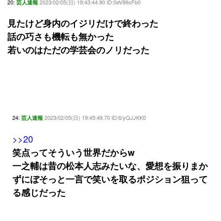
20:
2023/02/05(日) 19:43:44.90 ID:0eV99sFb0
芸人速報
見たけど身内のイジリだけで終わった
話の巧さも機転も無かった
若いのはただの学芸会のノリだった
24:
2023/02/05(日) 19:45:49.70 ID:6/yQJJKK0
芸人速報
>>20
笑点ってそういう世界だからw
一之輔は昔の松本人志みたいな、愛想を振りまか
ずにぼそっと一言で笑いを取るポジション狙って
る感じだった