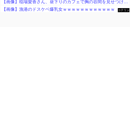
【画像】稲場愛香さん、昼下りのカフェで胸の谷間を見せつける痴女っぷりを披露ｗ
【画像】漁港のドスケベ爆乳女ｗｗｗｗｗｗｗｗｗｗｗｗ
コテリン
- 固定リ
ンク自動
更新ツー
ル