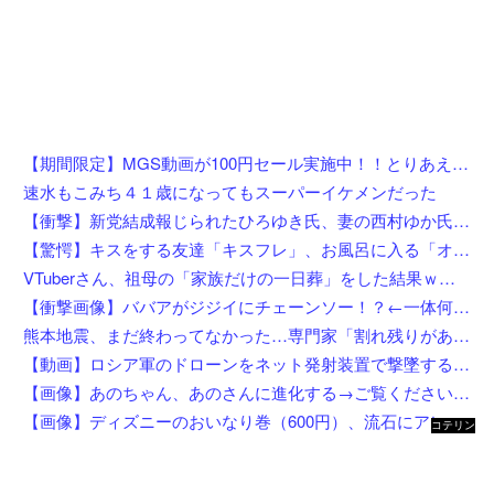
【期間限定】MGS動画が100円セール実施中！！とりあえず全部買うやろｗｗｗｗｗ
速水もこみち４１歳になってもスーパーイケメンだった
【衝撃】新党結成報じられたひろゆき氏、妻の西村ゆか氏がＸで激怒してしまうw w w w w w w w w
【驚愕】キスをする友達「キスフレ」、お風呂に入る「オフレ」、添い寝の「ソフレ」… Z世代が恋人ではなく「〇〇フレ」を選ぶ理由がこちらw w w w w w w w
VTuberさん、祖母の「家族だけの一日葬」をした結果ｗｗｗｗｗｗｗ
【衝撃画像】ババアがジジイにチェーンソー！？←一体何があったんやコレw w w w w w w w w
熊本地震、まだ終わってなかった…専門家「割れ残りがある」「再び大地震の可能性」
【動画】ロシア軍のドローンをネット発射装置で撃墜するウクライナ。
【画像】あのちゃん、あのさんに進化する→ご覧くださいw w w w w w w w
【画像】ディズニーのおいなり巻（600円）、流石にアレすぎて賛否両論の大炎上をしてしまうw w w w w w w
コテリン
- 固定リ
ンク自動
更新ツー
ル