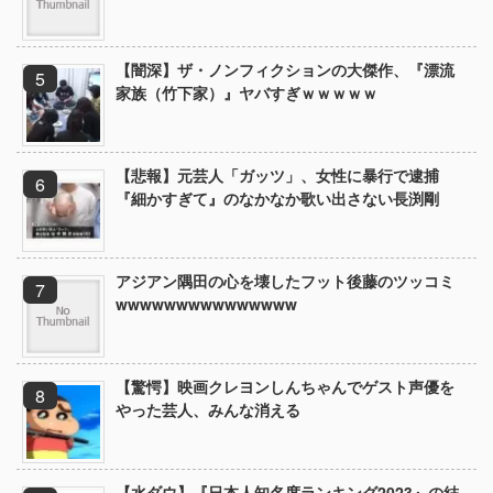
【闇深】ザ・ノンフィクションの大傑作、『漂流
家族（竹下家）』ヤバすぎｗｗｗｗｗ
【悲報】元芸人「ガッツ」、女性に暴行で逮捕
『細かすぎて』のなかなか歌い出さない長渕剛
アジアン隅田の心を壊したフット後藤のツッコミ
wwwwwwwwwwwwwww
【驚愕】映画クレヨンしんちゃんでゲスト声優を
やった芸人、みんな消える
【水ダウ】『日本人知名度ランキング2023』の結