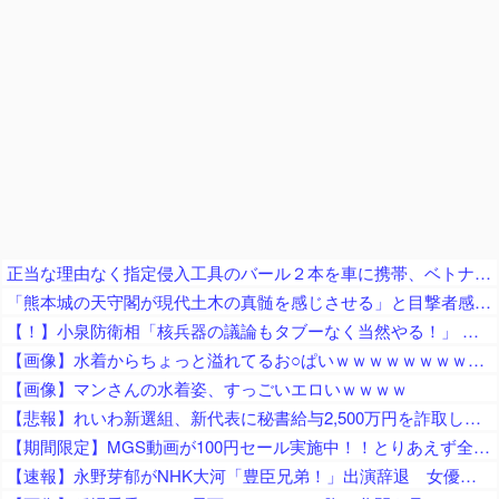
正当な理由なく指定侵入工具のバール２本を車に携帯、ベトナム国籍２人（無職・職業不詳）逮捕 福島
「熊本城の天守閣が現代土木の真髄を感じさせる」と目撃者感嘆、10年前の地震で満身創痍状態になっていたが……
【！】小泉防衛相「核兵器の議論もタブーなく当然やる！」 → 漫画家さん「テレビも新聞も騒げ！憲法違反の暴論！辞任どころか辞職すべき！」
【画像】水着からちょっと溢れてるお○ぱいｗｗｗｗｗｗｗｗｗｗｗ
【画像】マンさんの水着姿、すっごいエロいｗｗｗｗ
【悲報】れいわ新選組、新代表に秘書給与2,500万円を詐取し逮捕された山本譲司氏が就任 → 保守・百田代表「こんなクズが代表って、どんなギャグやねん！」
【期間限定】MGS動画が100円セール実施中！！とりあえず全部買うやろｗｗｗｗｗ
【速報】永野芽郁がNHK大河「豊臣兄弟！」出演辞退 女優業は事実上、活動休止へ…不倫疑惑余波ドラマにも