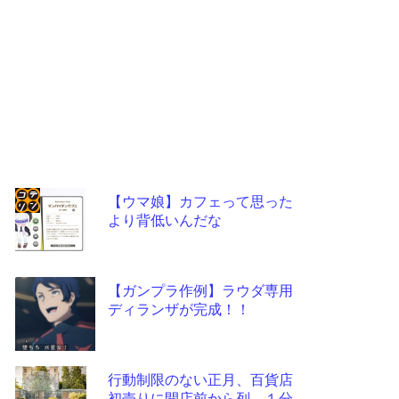
【ウマ娘】カフェって思った
より背低いんだな
コテ
リン
- 固
【ガンプラ作例】ラウダ専用
定リ
ディランザが完成！！
ンク
自動
行動制限のない正月、百貨店
更新
初売りに開店前から列…１分