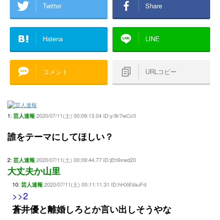
Twitter
Share
Hatena
LINE
コメント
URLコピー
1:
2020/07/11(土) 00:09:13.04 ID:y/8r7wCc0
芸人速報
誰をテーマにしてほしい？
2:
2020/07/11(土) 00:09:44.77 ID:jEh9vwd20
芸人速報
大丈夫か山里
10:
2020/07/11(土) 00:11:11.31 ID:hHX6VauFd
芸人速報
>>2
蒼井優と離婚しろとか言い出しそうやな