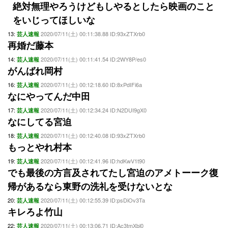
絶対無理やろうけどもしやるとしたら映画のこと
をいじってほしいな
13:
2020/07/11(土) 00:11:38.88 ID:93xZTXrb0
芸人速報
再婚だ藤本
14:
2020/07/11(土) 00:11:41.54 ID:2WY8P/es0
芸人速報
がんばれ岡村
16:
2020/07/11(土) 00:12:18.60 ID:8xPdIFi6a
芸人速報
なにやってんだ中田
17:
2020/07/11(土) 00:12:34.24 ID:N2DUI9gX0
芸人速報
なにしてる宮迫
18:
2020/07/11(土) 00:12:40.08 ID:93xZTXrb0
芸人速報
もっとやれ村本
19:
2020/07/11(土) 00:12:41.96 ID:hdKwV1t90
芸人速報
でも最後の方言及されてたし宮迫のアメトーーク復
帰があるなら東野の洗礼を受けないとな
20:
2020/07/11(土) 00:12:55.39 ID:psDiOv3Ta
芸人速報
キレろよ竹山
22:
2020/07/11(土) 00:13:06.71 ID:Ac3tmXbl0
芸人速報