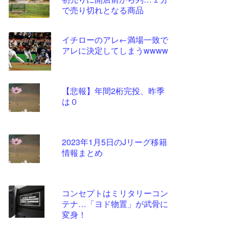
ツー
で売り切れとなる商品
ル
イチローのアレ←満場一致で
アレに決定してしまうwwww
【悲報】年間2桁完投、昨季
は０
2023年1月5日のJリーグ移籍
情報まとめ
コンセプトはミリタリーコン
テナ…「ヨド物置」が武骨に
変身！