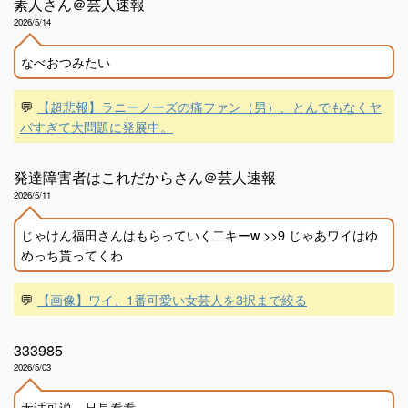
素人さん＠芸人速報
2026/5/14
なべおつみたい
💬
【超悲報】ラニーノーズの痛ファン（男）、とんでもなくヤ
バすぎて大問題に発展中。
発達障害者はこれだからさん＠芸人速報
2026/5/11
じゃけん福田さんはもらっていく二キーw >>9 じゃあワイはゆ
めっち貰ってくわ
💬
【画像】ワイ、1番可愛い女芸人を3択まで絞る
333985
2026/5/03
无话可说，只是看看