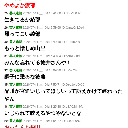
やめよか渡部
25:
2020/07/11(土) 00:13:41.06 ID:93xZTXrb0
芸人速報
生きてるか綾部
26:
2020/07/11(土) 00:13:59.89 ID:QmwCnL0a0
芸人速報
帰ってこい綾部
30:
2020/07/11(土) 00:15:40.46 ID:r/mKg8Yj0
芸人速報
もっと憎しめ山里
31:
2020/07/11(土) 00:15:49.84 ID:hdKwV1t90
芸人速報
みんな忘れてる徳井さんや！
32:
2020/07/11(土) 00:16:09.30 ID:hzY/Z3lCd
芸人速報
調子に乗るな後藤
35:
2020/07/11(土) 00:17:50.71 ID:DpJJwUDQ0
芸人速報
品川が宮迫いじってほしいって訴えかけて終わった
やん
36:
2020/07/11(土) 00:18:25.38 ID:LEAGMmjVa
芸人速報
いじられて映えるやつやないとな
29:
2020/07/11(土) 00:14:54.77 ID:93xZTXrb0
芸人速報
おったんか福田