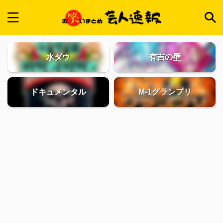
水ダウ
有吉の壁
ドキュメンタル
M-1グランプリ