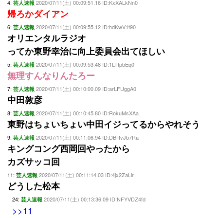
4:
2020/07/11(土) 00:09:51.16 ID:KxXALkNn0
芸人速報
帰ろかダイアン
6:
2020/07/11(土) 00:09:55.12 ID:hdKwV1t90
芸人速報
オリエンタルラジオ
ってか東野幸治に向上委員会出てほしい
5:
2020/07/11(土) 00:09:53.48 ID:1LTtpbEq0
芸人速報
無理すんなりんたろー
7:
2020/07/11(土) 00:10:00.09 ID:arLFUggA0
芸人速報
中田敦彦
8:
2020/07/11(土) 00:10:45.80 ID:RokuMsXAa
芸人速報
東野はちょいちょい中田イジってるからやれそう
9:
2020/07/11(土) 00:11:06.94 ID:DBRvJb7Ra
芸人速報
キングコング西岡回やったから
カズサッコ回
11:
2020/07/11(土) 00:11:14.03 ID:4jx2ZaLir
芸人速報
どうした松本
24:
2020/07/11(土) 00:13:36.09 ID:NFYVDZ4fd
芸人速報
>>11