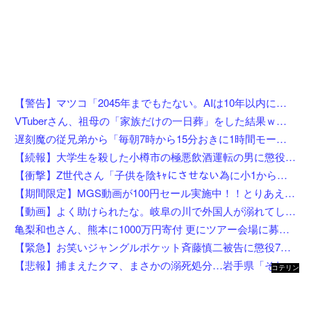
【警告】マツコ「2045年までもたない。AIは10年以内に来るぞ」
VTuberさん、祖母の「家族だけの一日葬」をした結果ｗｗｗｗｗｗｗ
遅刻魔の従兄弟から「毎朝7時から15分おきに1時間モーニングコールしろ」と要求された→10年近く交流もないのに母親代わりを求めてくる厚かましさにイライラ・・・
【続報】大学生を殺した小樽市の極悪飲酒運転の男に懲役4年6ヶ月の判決。
【衝撃】Z世代さん「子供を陰ｷｬにさせない為に小1から髪を金髪に染めさせてる」←これ効果あると思う？？？？？？
【期間限定】MGS動画が100円セール実施中！！とりあえず全部買うやろｗｗｗｗｗ
【動画】よく助けられたな。岐阜の川で外国人が溺れてしまう事故。
亀梨和也さん、熊本に1000万円寄付 更にツアー会場に募金箱設置
【緊急】お笑いジャングルポケット斉藤慎二被告に懲役7年の求刑←これ…
【悲報】捕まえたクマ、まさかの溺死処分…岩手県「それはダメ」と町を注意
コテリン
- 固定リ
ンク自動
更新ツー
ル