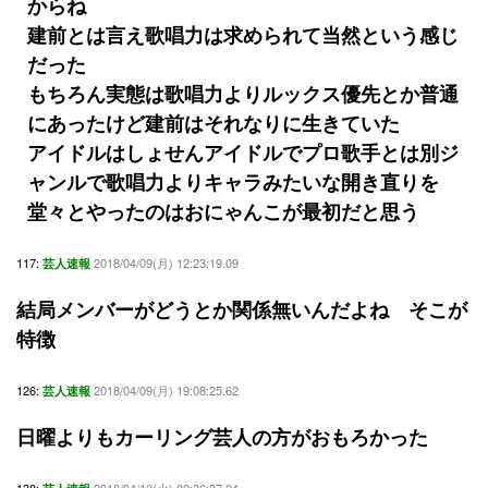
からね
建前とは言え歌唱力は求められて当然という感じ
だった
もちろん実態は歌唱力よりルックス優先とか普通
にあったけど建前はそれなりに生きていた
アイドルはしょせんアイドルでプロ歌手とは別ジ
ャンルで歌唱力よりキャラみたいな開き直りを
堂々とやったのはおにゃんこが最初だと思う
117:
2018/04/09(月) 12:23:19.09
芸人速報
結局メンバーがどうとか関係無いんだよね そこが
特徴
126:
2018/04/09(月) 19:08:25.62
芸人速報
日曜よりもカーリング芸人の方がおもろかった