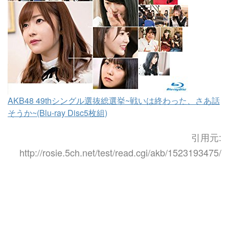
AKB48 49thシングル選抜総選挙~戦いは終わった、さあ話
そうか~(Blu-ray Disc5枚組)
引用元:
http://rosie.5ch.net/test/read.cgi/akb/1523193475/