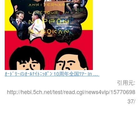
ｵｰﾄﾞﾘｰのｵｰﾙﾅｲﾄﾆｯﾎﾟﾝ 10周年全国ﾂｱｰ in …
引用元:
http://hebi.5ch.net/test/read.cgi/news4vip/15770698
37/