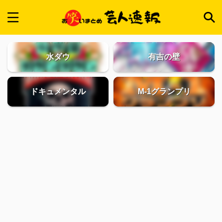
水ダウ
有吉の壁
ドキュメンタル
M-1グランプリ