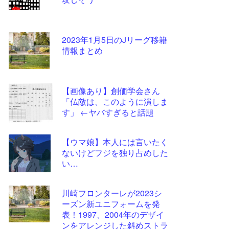
ツー
ル
2023年1月5日のJリーグ移籍
情報まとめ
【画像あり】創価学会さん
「仏敵は、このように潰しま
す」 ←ヤバすぎると話題
【ウマ娘】本人には言いたく
ないけどフジを独り占めした
い…
川崎フロンターレが2023シ
ーズン新ユニフォームを発
表！1997、2004年のデザイ
ンをアレンジした斜めストラ