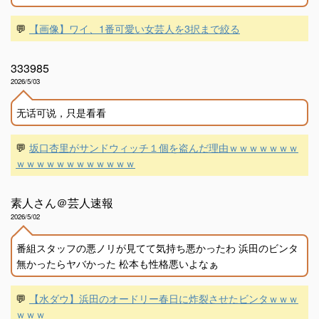
💬
【画像】ワイ、1番可愛い女芸人を3択まで絞る
333985
2026/5/03
无话可说，只是看看
💬
坂口杏里がサンドウィッチ１個を盗んだ理由ｗｗｗｗｗｗｗ
ｗｗｗｗｗｗｗｗｗｗｗｗ
素人さん＠芸人速報
2026/5/02
番組スタッフの悪ノリが見てて気持ち悪かったわ 浜田のビンタ
無かったらヤバかった 松本も性格悪いよなぁ
💬
【水ダウ】浜田のオードリー春日に炸裂させたビンタｗｗｗ
ｗｗｗ