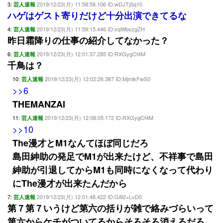
3:
2019/12/23(月) 11:58:58.106 ID:wDJTjSq10
芸人速報
ハゲはゲスト寄りだけど十分出演できてるな
4:
2019/12/23(月) 11:59:15.446 ID:xqWbszgZH
芸人速報
昨日霜降りの仕事の紹介してなかった？
6:
2019/12/23(月) 12:01:37.285 ID:RXGygCf4M
芸人速報
千鳥は？
10:
2019/12/23(月) 12:02:26.387 ID:MjmlkFwS0
芸人速報
>>6
THEMANZAI
11:
2019/12/23(月) 12:08:05.172 ID:RXGygCf4M
芸人速報
>>10
The漫才とM1なんてほぼ同じだろ
島田紳助の発足でM1が出来たけど、不祥事で島田
紳助が引退してからM1も同時になくなって代わり
にThe漫才が出来たんだから
7:
2019/12/23(月) 12:01:48.422 ID:Gi92+LvD0
芸人速報
第７第７いうけど第六の括りが雑で絡みづらいって
第六からケチがついてるからそろそろ消えるだろ