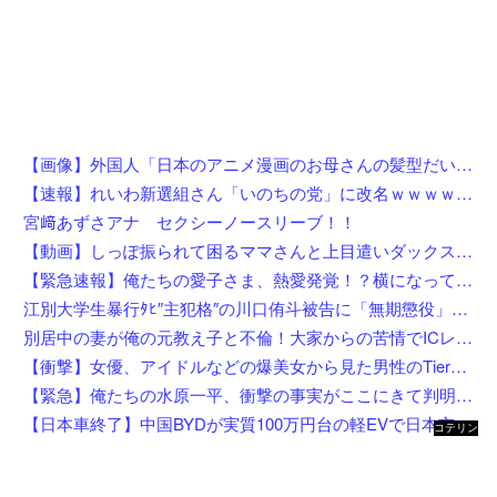
【画像】外国人「日本のアニメ漫画のお母さんの髪型だいたいこれだよなwwwwwwwww」←コレは分かるw w w w w w w w
【速報】れいわ新選組さん「いのちの党」に改名ｗｗｗｗｗｗｗｗ
宮﨑あずさアナ セクシーノースリーブ！！
【動画】しっぽ振られて困るママさんと上目遣いダックス（ノ∇`）
【緊急速報】俺たちの愛子さま、熱愛発覚！？横になってしまう奴らが大量発生してしまう…
江別大学生暴行ﾀﾋ″主犯格″の川口侑斗被告に「無期懲役」の判決→当時17歳少年に「懲役30年」の判決
別居中の妻が俺の元教え子と不倫！大家からの苦情でICレコーダーを設置後、協力者に間男を寝取らせて現場写真を確保、面会日にデータを手渡した結果←状況がカオスすぎるだろ
【衝撃】女優、アイドルなどの爆美女から見た男性のTierリストがこれ←勿論優秀なお前らは入ってるよな？？？？？
【緊急】俺たちの水原一平、衝撃の事実がここにきて判明！！一発逆転へ！！←これw w w w w w w w w
【日本車終了】中国BYDが実質100万円台の軽EVで日本市場に殴り込み
コテリン
- 固定リ
ンク自動
更新ツー
ル