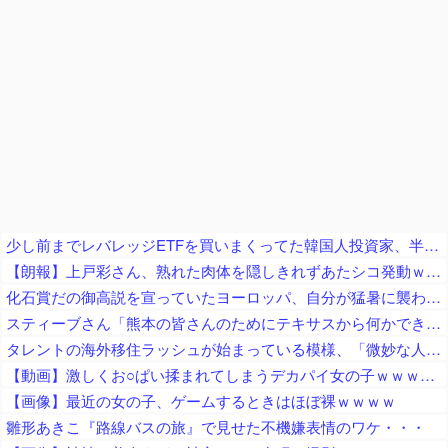
少し前までレバレッジETFを買いまくってた韓国人投資家、半導体株が下落局面に突入したと判断した途端に……
【朗報】上戸彩さん、熟れた肉体を隠しきれずあたシコ発動ｗｗｗ
化石賞だの御高説を宣っていたヨーロッパ、自分が猛暑に襲われると為すすべべもなくダメージを受けてしまい……
スティーブさん「熊本の皆さんのためにテキサスから何かできないか」TX州で熊本地震復興支援イベント「多くの方々が熊本のために募金、責任を持って日本へ送金いたします」
タレントの海外移住ラッシュが始まっている模様、「微妙な人ばっかで憧れない」と指摘する声も……
【動画】激しくお○ぱい揉まれてしまうデカパイ女の子ｗｗｗｗｗｗｗｗ
【画像】最近の女の子、ゲームするときはほぼ裸ｗｗｗｗ
雛形あきこ『路線バスの旅』で見せた不機嫌表情のワケ・・・