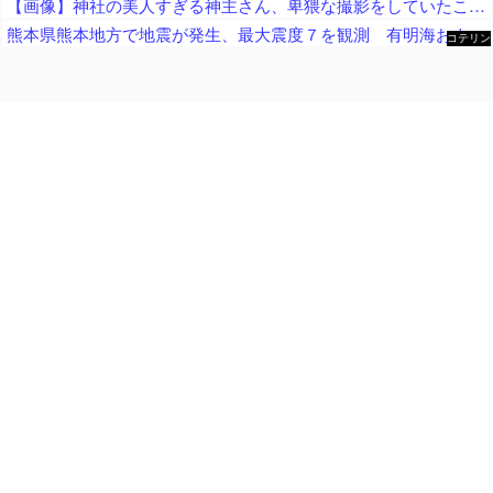
【画像】神社の美人すぎる神主さん、卑猥な撮影をしていたことが判明ｗｗｗｗｗｗｗｗ
熊本県熊本地方で地震が発生、最大震度７を観測 有明海および八代海に津波注意報
コテリン
- 固定リ
ンク自動
更新ツー
ル