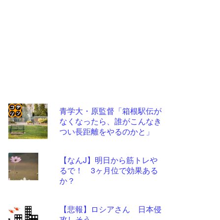
青学大・原監督「箱根駅伝が
なくなったら、誰がこんなき
コテ
つい長距離をやるのかと」
リン
- 固
【なんJ】明日から筋トレや
定リ
るで！ 3ヶ月位で効果ある
か？
ンク
自動
【悲報】ロシアさん 日本侵
更新
攻しそう