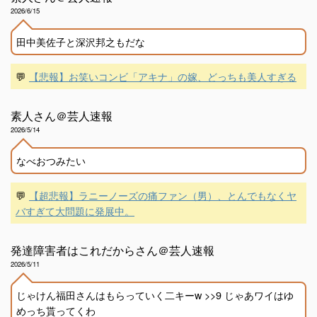
2026/6/15
田中美佐子と深沢邦之もだな
💬
【悲報】お笑いコンビ「アキナ」の嫁、どっちも美人すぎる
素人さん＠芸人速報
2026/5/14
なべおつみたい
💬
【超悲報】ラニーノーズの痛ファン（男）、とんでもなくヤ
バすぎて大問題に発展中。
発達障害者はこれだからさん＠芸人速報
2026/5/11
じゃけん福田さんはもらっていく二キーw >>9 じゃあワイはゆ
めっち貰ってくわ