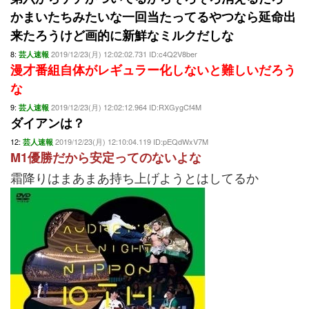
かまいたちみたいな一回当たってるやつなら延命出
来たろうけど画的に新鮮なミルクだしな
8:
2019/12/23(月) 12:02:02.731 ID:c4Q2V8ber
芸人速報
漫才番組自体がレギュラー化しないと難しいだろう
な
9:
2019/12/23(月) 12:02:12.964 ID:RXGygCf4M
芸人速報
ダイアンは？
12:
2019/12/23(月) 12:10:04.119 ID:pEQdWxV7M
芸人速報
M1優勝だから安定ってのないよな
霜降りはまあまあ持ち上げようとはしてるか