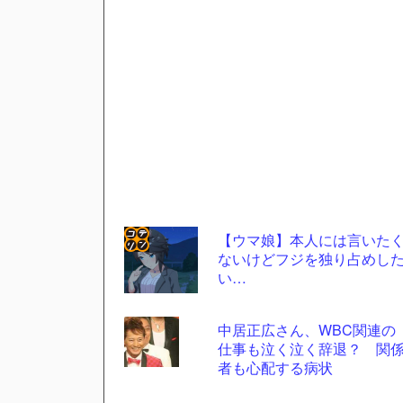
【ウマ娘】本人には言いた
ないけどフジを独り占めし
コテ
い…
リン
- 固
中居正広さん、WBC関連の
定リ
仕事も泣く泣く辞退？ 関
者も心配する病状
ンク
自動