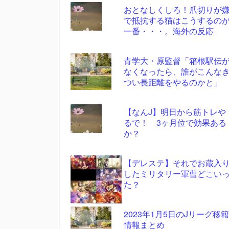
おとなしくしろ！爪切りが
更新
で抵抗する猫はこうするの
ツー
一番・・・。海外の反応
ル
青学大・原監督「箱根駅伝
なくなったら、誰がこんな
つい長距離をやるのかと」
【なんJ】明日から筋トレや
るで！ 3ヶ月位で効果ある
か？
【デレステ】それでお蔵入
したミリタリー軍曹どこい
た？
2023年1月5日のJリーグ移籍
情報まとめ