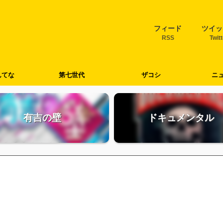
フィード
ツイッ
RSS
Twit
んてな
第七世代
ザコシ
ニ
有吉の壁
ドキュメンタル