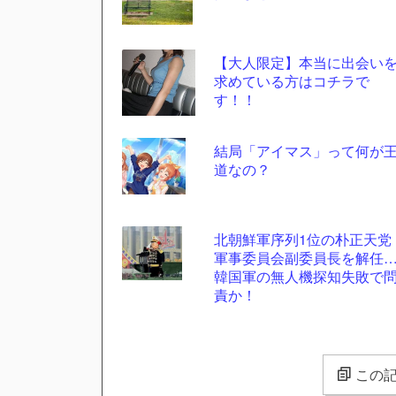
【大人限定】本当に出会い
求めている方はコチラで
す！！
結局「アイマス」って何が
道なの？
北朝鮮軍序列1位の朴正天党
軍事委員会副委員長を解任
韓国軍の無人機探知失敗で
責か！
この記