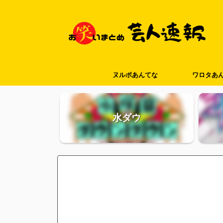
ヌルポあんてな
ワロタあ
水ダウ