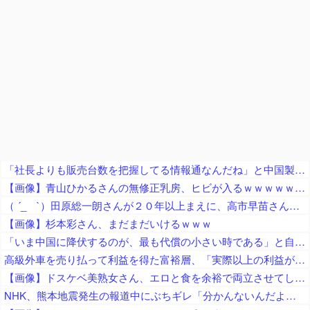
「社長よりも販売台数を把握してる情報通なんだね」と中国製軽EVを絶賛する人が猛ツッコミを食らう、社長の公式発表と随分食い違っておりますね……
【画像】青山ひかるさんの無修正乳房、ヒビが入るｗｗｗｗｗｗｗｗｗｗｗｗｗｗ
（ ´_ゝ`）田原総一朗さんが２０年以上まえに、高市早苗さんを「無知」「幼稚」と痛烈批判したと話題に
【画像】杉本彩さん、まだまだいけるｗｗｗ
「いま中国に降伏するのが、最も代償の小さい時である」と自称・安保専門家が指摘、「これって8年前の記事のコピーでは？」と中国人からも困惑の声が……
高級外車を売り払って利益を得た富裕層、「実際以上の利益があったとして課税される」とかけられた税金額に不満を漏らす
【画像】ドスケベ美熟女さん、エロと食を余裕で両立させてしまうｗｗｗｗｗｗｗｗｗ
NHK、熊本地震発生の報道中にぶちギレ「分かんないんだよ！」「情報が無いんだって！」「しーっ！しーっ！」視聴者ドン引き