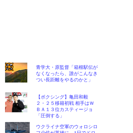
青学大・原監督「箱根駅伝が
なくなったら、誰がこんなき
コテ
つい長距離をやるのかと」
リン
- 固
【ボクシング】亀田和毅
定リ
２・２５移籍初戦 相手はＷ
ＢＡ１３位カスティージョ
ンク
「圧倒する」
自動
ウクライナ空軍のウォロシロ
更新
フ少佐が英雄に、1日でドロ