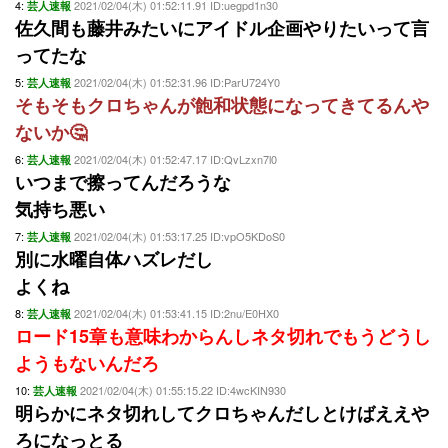
4:
2021/02/04(木) 01:52:11.91 ID:uegpd1n30
芸人速報
佐久間も藤井みたいにアイドル企画やりたいって言
ってたな
5:
2021/02/04(木) 01:52:31.96 ID:ParU724Y0
芸人速報
そもそもクロちゃんが飽和状態になってきてるんや
ないか🤔
6:
2021/02/04(木) 01:52:47.17 ID:QvLzxn7l0
芸人速報
いつまで擦ってんだろうな
気持ち悪い
7:
2021/02/04(木) 01:53:17.25 ID:vpO5KDoS0
芸人速報
別に水曜自体ハズレだし
よくね
8:
2021/02/04(木) 01:53:41.15 ID:2nu/E0HX0
芸人速報
ロード15章も意味わからんしネタ切れでもうどうし
ようもないんだろ
10:
2021/02/04(木) 01:55:15.22 ID:4wcKIN930
芸人速報
明らかにネタ切れしてクロちゃんだしとけばええや
ろになっとる