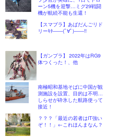
ツー
ーン5機を迎撃…ミグ29戦闘
ル
機が航続不能も生還！
【スマブラ】あばだんごリド
リーｷﾀ――(ﾟ∀ﾟ)――!!
【ガンプラ】 2022年はRG9
体つくった！、他
南極昭和基地そばに中国が観
測施設を設置、目的は不明…
しらせが砕氷した航路使って
接近！
？？？「最近の若者はIT強い
ぞ！！」←これほんまなん？