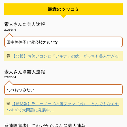
最近のツッコミ
素人さん＠芸人速報
2026/6/15
田中美佐子と深沢邦之もだな
💬
【悲報】お笑いコンビ「アキナ」の嫁、どっちも美人すぎる
素人さん＠芸人速報
2026/5/14
なべおつみたい
💬
【超悲報】ラニーノーズの痛ファン（男）、とんでもなくヤ
バすぎて大問題に発展中。
発達障害者はこれだからさん＠芸人速報