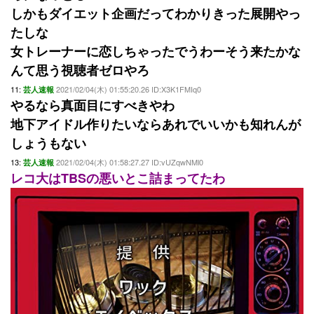
しかもダイエット企画だってわかりきった展開やっ
たしな
女トレーナーに恋しちゃったでうわーそう来たかな
んて思う視聴者ゼロやろ
11:
2021/02/04(木) 01:55:20.26 ID:X3K1FMIq0
芸人速報
やるなら真面目にすべきやわ
地下アイドル作りたいならあれでいいかも知れんが
しょうもない
13:
2021/02/04(木) 01:58:27.27 ID:vUZqwNMl0
芸人速報
レコ大はTBSの悪いとこ詰まってたわ