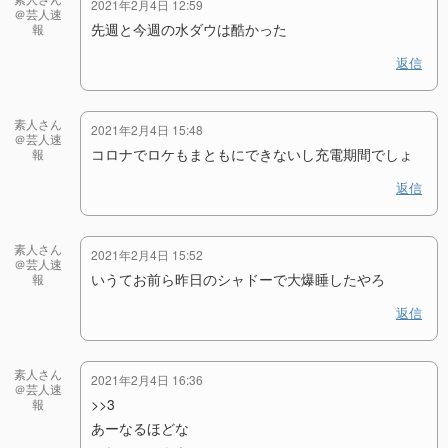
2021年2月4日 12:59
＠芸人速
先週と今週の水ダウは酷かった
報
返信
素人さん
2021年2月4日 15:48
＠芸人速
コロナでロケもまともにできないし充電期間でしょ
報
返信
素人さん
2021年2月4日 15:52
＠芸人速
いうてお前ら昨日のシャドーで大爆睡したやろ
報
返信
素人さん
2021年2月4日 16:36
＠芸人速
>>3
報
あーなるほどな