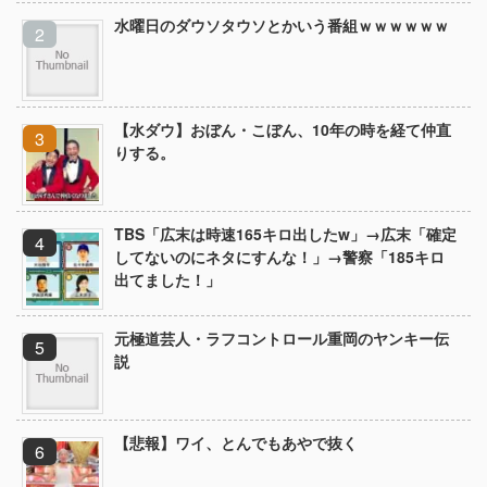
水曜日のダウソタウソとかいう番組ｗｗｗｗｗｗ
【水ダウ】おぼん・こぼん、10年の時を経て仲直
りする。
TBS「広末は時速165キロ出したw」→広末「確定
してないのにネタにすんな！」→警察「185キロ
出てました！」
元極道芸人・ラフコントロール重岡のヤンキー伝
説
【悲報】ワイ、とんでもあやで抜く