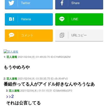
Twitter
Share
Hatena
LINE
コメント
URLコピー
1:
2021/02/04(木) 01:49:23.70 ID:CYdRDQ8ZM
芸人速報
もうやめろや
2:
2021/02/04(木) 01:50:35.75 ID:+B+Xh4Fv0
芸人速報
番組作ってる人がアイドル好きなんやろうなあ
3:
2021/02/04(木) 01:51:15.51 ID:Me4W6oGF0
芸人速報
>>2
それは公言してる