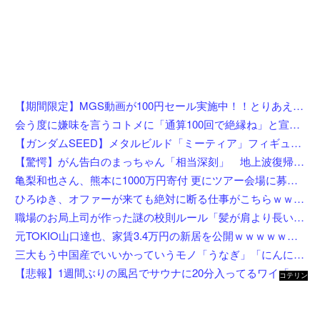
【期間限定】MGS動画が100円セール実施中！！とりあえず全部買うやろｗｗｗｗｗ
会う度に嫌味を言うコトメに「通算100回で絶縁ね」と宣言した私！カウント達成後、鍵を交換して庭で喚くコトメに仕掛けた恥ずかしすぎる撃退法←律儀に録音＆カウントしてて草
【ガンダムSEED】メタルビルド「ミーティア」フィギュア【プレバン受注開始】
【驚愕】がん告白のまっちゃん「相当深刻」 地上波復帰の意外な切り札はまさかの…w w w w w w w w w
亀梨和也さん、熊本に1000万円寄付 更にツアー会場に募金箱設置
ひろゆき、オファーが来ても絶対に断る仕事がこちらｗｗｗｗｗｗｗｗ
職場のお局上司が作った謎の校則ルール「髪が肩より長いなら絶対に結べ！」→染髪やパーマはOKなのに『髪を下ろすこと』だけを徹底的に禁じる50代女性リーダーに全員あきらめモード←何そのこだわり
元TOKIO山口達也、家賃3.4万円の新居を公開ｗｗｗｗｗｗｗｗ
三大もう中国産でいいかっていうモノ「うなぎ」「にんにく」
【悲報】1週間ぶりの風呂でサウナに20分入ってるワイ「んふぅ…全身の毛穴からくっさい汗ドバドバ出てるぅ…」←これw w w w w w w
コテリン
- 固定リ
ンク自動
更新ツー
ル