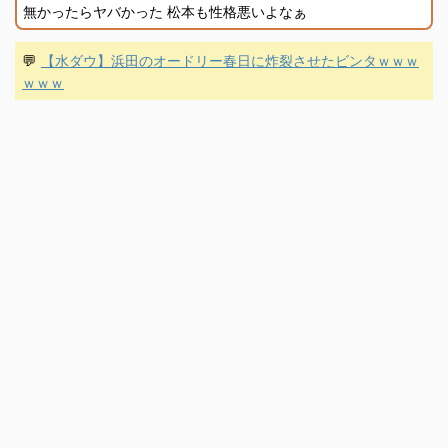
無かったらヤバかった 松本も性格悪いよなぁ
💬
【水ダウ】浜田のオードリー春日に炸裂させたビンタｗｗｗ
ｗｗｗ