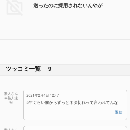
送ったのに採用されないんやが
ツッコミ一覧 9
素人さん
2021年2月4日 12:47
＠芸人速
5年ぐらい前からずっとネタ切れって言われてんな
報
返信
素人さん