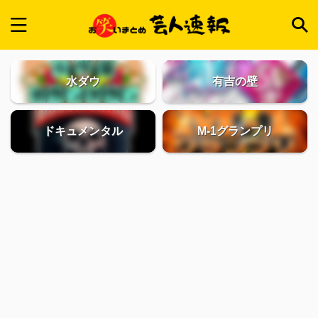
水ダウ
有吉の壁
ドキュメンタル
M-1グランプリ