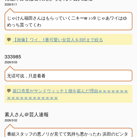
2026/5/11
じゃけん福田さんはもらっていく二キーw >>9 じゃあワイはゆ
めっち貰ってくわ
💬
【画像】ワイ、1番可愛い女芸人を3択まで絞る
333985
2026/5/03
无话可说，只是看看
💬
坂口杏里がサンドウィッチ１個を盗んだ理由ｗｗｗｗｗｗｗ
ｗｗｗｗｗｗｗｗｗｗｗｗ
素人さん＠芸人速報
2026/5/02
番組スタッフの悪ノリが見てて気持ち悪かったわ 浜田のビンタ