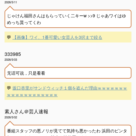
2026/5/11
じゃけん福田さんはもらっていく二キーw >>9 じゃあワイはゆ
めっち貰ってくわ
💬
【画像】ワイ、1番可愛い女芸人を3択まで絞る
333985
2026/5/03
无话可说，只是看看
💬
坂口杏里がサンドウィッチ１個を盗んだ理由ｗｗｗｗｗｗｗ
ｗｗｗｗｗｗｗｗｗｗｗｗ
素人さん＠芸人速報
2026/5/02
番組スタッフの悪ノリが見てて気持ち悪かったわ 浜田のビンタ