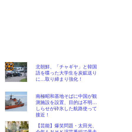
北朝鮮、「チャギヤ」と韓国
語を喋った大学生を炭鉱送り
コテ
に…取り締まり強化！
リン
- 固
南極昭和基地そばに中国が観
定リ
測施設を設置、目的は不明…
しらせが砕氷した航路使って
ンク
接近！
自動
【芸能】爆笑問題・太田光、
更新
今年もＮＨＫ演芸番組で暴走