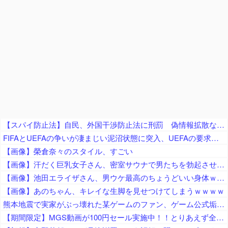
【スパイ防止法】自民、外国干渉防止法に刑罰 偽情報拡散などの不当干渉を防止 これに反対する政党はどこかな？
FIFAとUEFAの争いが凄まじい泥沼状態に突入、UEFAの要求を呑んだFIFAだったがUEFA側は強硬姿勢を崩さず……
【画像】榮倉奈々のスタイル、すごい
【画像】汗だく巨乳女子さん、密室サウナで男たちを勃起させてしまうｗｗｗｗｗｗ
【画像】池田エライザさん、男ウケ最高のちょうどいい身体ｗｗｗｗ
【画像】あのちゃん、キレイな生脚を見せつけてしまうｗｗｗｗ
熊本地震で実家がぶっ壊れた某ゲームのファン、ゲーム公式垢が投稿自粛を発表してしまうと……
【期間限定】MGS動画が100円セール実施中！！とりあえず全部買うやろｗｗｗｗｗ