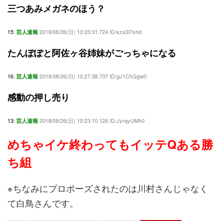
三つあみメガネのほう？
15:
2018/08/26(日) 10:23:31.724 ID:kza3I7shd
芸人速報
たんぽぽと阿佐ヶ谷姉妹がごっちゃになる
16:
2018/08/26(日) 10:27:38.737 ID:gJ1ChQgw0
芸人速報
感動の押し売り
13:
2018/08/26(日) 10:23:10.126 ID:JyrqyUMh0
芸人速報
めちゃイケ終わってもイッテQある勝
ち組
※ちなみにプロポーズされたのは川村さんじゃなく
て白鳥さんです。