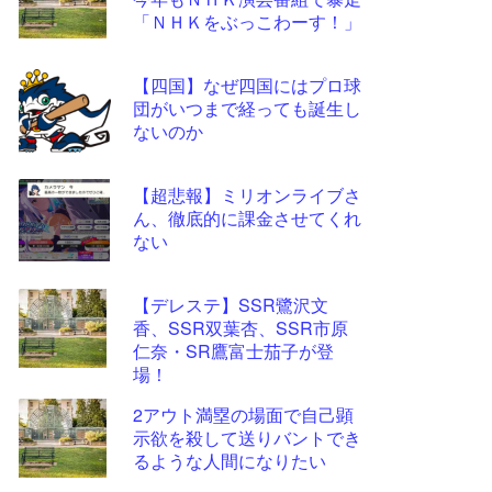
ツー
「ＮＨＫをぶっこわーす！」
ル
【四国】なぜ四国にはプロ球
団がいつまで経っても誕生し
ないのか
【超悲報】ミリオンライブさ
ん、徹底的に課金させてくれ
ない
【デレステ】SSR鷺沢文
香、SSR双葉杏、SSR市原
仁奈・SR鷹富士茄子が登
場！
2アウト満塁の場面で自己顕
示欲を殺して送りバントでき
るような人間になりたい