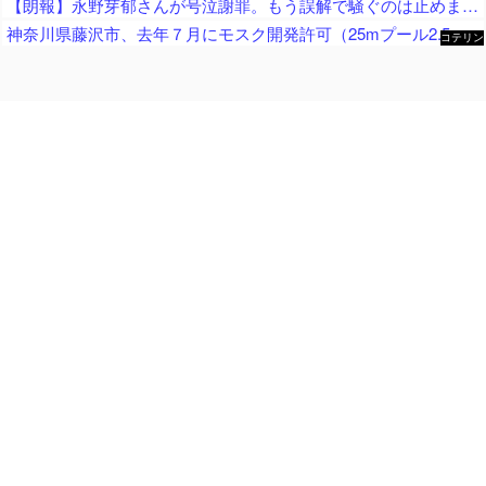
【朗報】永野芽郁さんが号泣謝罪。もう誤解で騒ぐのは止めませんか？
神奈川県藤沢市、去年７月にモスク開発許可（25mプール2.5個分くらいのサイズ） → 反対署名3万人超、藤沢市議会にモスク反対の請願・陳情が40件以上 → 市議会、すべて否決
コテリン
- 固定リ
ンク自動
更新ツー
ル