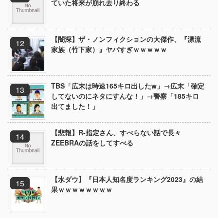
ていた将来が崩れ去り終わる
【闇深】ザ・ノンフィクションの大傑作、『漂流
家族（竹下家）』ヤバすぎｗｗｗｗｗ
TBS「広末は時速165キロ出したw」→広末「確定
してないのにネタにすんな！」→警察「185キロ
出てました！」
【悲報】R-指定さん、すべらない話で長々
ZEEBRAの話をしてすべる
【水ダウ】『日本人知名度ランキング2023』の結
果ｗｗｗｗｗｗｗｗ