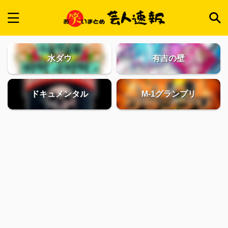
水ダウ
有吉の壁
ドキュメンタル
M-1グランプリ