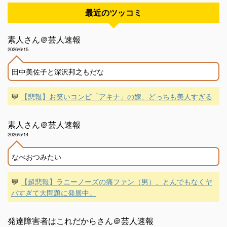
最近のツッコミ
素人さん＠芸人速報
2026/6/15
田中美佐子と深沢邦之もだな
💬
【悲報】お笑いコンビ「アキナ」の嫁、どっちも美人すぎる
素人さん＠芸人速報
2026/5/14
なべおつみたい
💬
【超悲報】ラニーノーズの痛ファン（男）、とんでもなくヤ
バすぎて大問題に発展中。
発達障害者はこれだからさん＠芸人速報