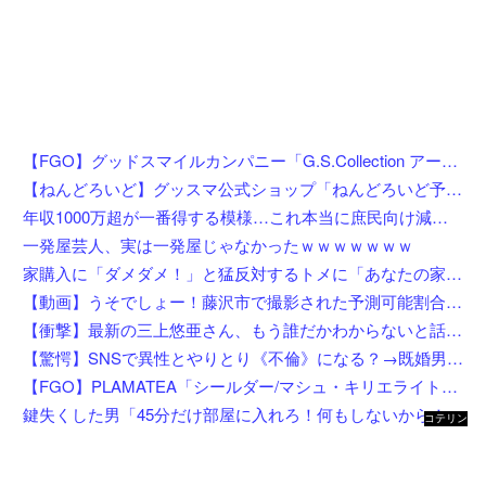
【FGO】グッドスマイルカンパニー「G.S.Collection アーチャー/バーヴァン・シー 英霊祝装Ver.」【フィギュア化決定】
【ねんどろいど】グッスマ公式ショップ「ねんどろいど予約キャンペーン（2026年8月分）」【8月1日開始】
年収1000万超が一番得する模様…これ本当に庶民向け減税か？
一発屋芸人、実は一発屋じゃなかったｗｗｗｗｗｗｗ
家購入に「ダメダメ！」と猛反対するトメに「あなたの家じゃありません」と言い放った結果→激怒したトメが自ら〇〇を口にして最高の展開へｗｗｗｗｗｗ
【動画】うそでしょー！藤沢市で撮影された予測可能割合が気になる事故のドラレコ。
【衝撃】最新の三上悠亜さん、もう誰だかわからないと話題になってしまった画像がこちら
【驚愕】SNSで異性とやりとり《不倫》になる？→既婚男女の約7割がまさかの『こう』回答してしまうw w w w w w w w
【FGO】PLAMATEA「シールダー/マシュ・キリエライト〔オルテナウス〕」プラモデル【明日先行予約開始】
鍵失くした男「45分だけ部屋に入れろ！何もしないから！」→女子大生「無理です（警察呼びます）」→男「熱中症になれってか！使えないな！」完全に不審者で草ｗｗｗ
コテリン
- 固定リ
ンク自動
更新ツー
ル