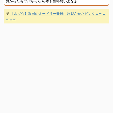
無かったらヤバかった 松本も性格悪いよなぁ
💬
【水ダウ】浜田のオードリー春日に炸裂させたビンタｗｗｗ
ｗｗｗ