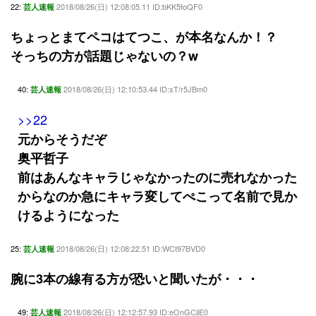
22:
2018/08/26(日) 12:08:05.11 ID:bKK5toQF0
芸人速報
ちょっとまてペコはてつこ、が本名なんか！？
そっちの方が話題じゃないの？w
40:
2018/08/26(日) 12:10:53.44 ID:sT/r5JBm0
芸人速報
>>22
元からそうだぞ
奥平哲子
前はあんなキャラじゃなかったのに売れなかった
からなのか急にキャラ変してぺこって名前で見か
けるようになった
25:
2018/08/26(日) 12:08:22.51 ID:WCt97BVD0
芸人速報
腕に3本の線有る方が恐いと聞いたが・・・
49:
2018/08/26(日) 12:12:57.93 ID:eOnGCjlE0
芸人速報