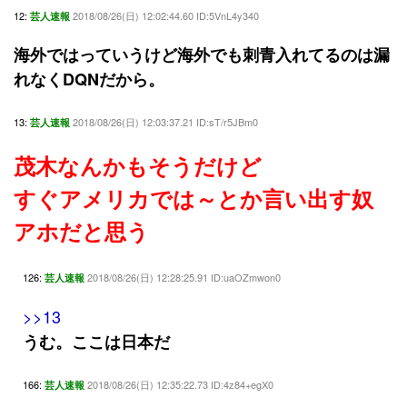
12:
2018/08/26(日) 12:02:44.60 ID:5VnL4y340
芸人速報
海外ではっていうけど海外でも刺青入れてるのは漏
れなくDQNだから。
13:
2018/08/26(日) 12:03:37.21 ID:sT/r5JBm0
芸人速報
茂木なんかもそうだけど
すぐアメリカでは～とか言い出す奴
アホだと思う
126:
2018/08/26(日) 12:28:25.91 ID:uaOZmwon0
芸人速報
>>13
うむ。ここは日本だ
166:
2018/08/26(日) 12:35:22.73 ID:4z84+egX0
芸人速報