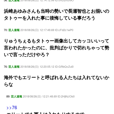
56:
2018/08/26(日) 12:14:12.99 ID:0VD2mJI9O
芸人速報
浜崎あゆみさんも当時の勢いで長瀬智也とお揃いの
タトゥーを入れた事に後悔している事だろう
70:
2018/08/26(日) 12:17:49.69 ID:cFd2c1wP0
芸人速報
りゅうちぇるもタトゥー画像出してカッコいいって
言われたかったのに、批判ばかりで切れちゃって勢
いで言っただけやろ？
76:
2018/08/26(日) 12:20:05.12 ID:GRbQvZul0
芸人速報
海外でもエリートと呼ばれる人たちは入れてないか
らな
89:
2018/08/26(日) 12:21:48.69 ID:2HjiNJOb0
芸人速報
>>76