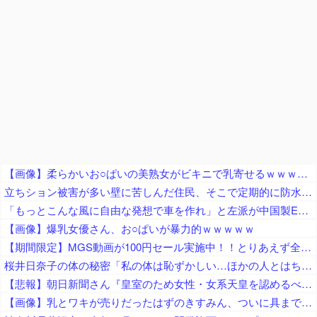
【画像】柔らかいお○ぱいの美熟女がビキニで乳寄せるｗｗｗｗｗｗｗｗｗｗ
立ちション被害が多い壁に苦しんだ住民、そこで定期的に防水スプレーを吹きかけておいた結果……
「もっとこんな風に自由な発想で車を作れ」と左派が中国製EVを絶賛、だがそのシステムは日本が40年前に……
【画像】爆乳女優さん、お○ぱいが暴力的ｗｗｗｗｗ
【期間限定】MGS動画が100円セール実施中！！とりあえず全部買うやろｗｗｗｗｗ
桜井日奈子の体の秘密「私の体は恥ずかしい…ほかの人とはちょっと変わってるの」
【悲報】朝日新聞さん『皇室のため女性・女系天皇を認めるべき！』から『天皇制、なぜ続けるのか問う』『そもそも皇室必要なのか？』とついに本音をポロリ ｗｗｗｗｗｗｗ
【画像】乳とワキが売りだったはずのきすみん、ついに具まで売り出すｗｗｗｗｗ