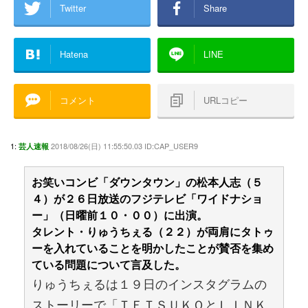
Twitter
Share
Hatena
LINE
コメント
URLコピー
1:
2018/08/26(日) 11:55:50.03 ID:CAP_USER9
芸人速報
お笑いコンビ「ダウンタウン」の松本人志（５
４）が２６日放送のフジテレビ「ワイドナショ
ー」（日曜前１０・００）に出演。
タレント・りゅうちぇる（２２）が両肩にタトゥ
ーを入れていることを明かしたことが賛否を集め
ている問題について言及した。
りゅうちぇるは１９日のインスタグラムの
ストーリーで「ＴＥＴＳＵＫＯとＬＩＮＫ