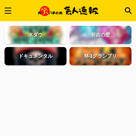
水ダウ
有吉の壁
ドキュメンタル
M-1グランプリ