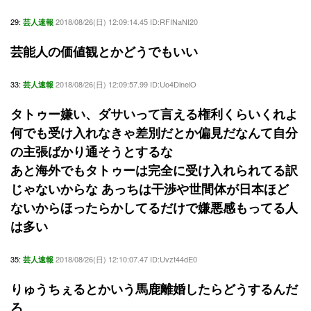
29:
2018/08/26(日) 12:09:14.45 ID:RFINaNI20
芸人速報
芸能人の価値観とかどうでもいい
33:
2018/08/26(日) 12:09:57.99 ID:Uo4DlnelO
芸人速報
タトゥー嫌い、ダサいって言える権利くらいくれよ
何でも受け入れなきゃ差別だとか偏見だなんて自分
の主張ばかり通そうとするな
あと海外でもタトゥーは完全に受け入れられてる訳
じゃないからな あっちは干渉や世間体が日本ほど
ないからほったらかしてるだけで嫌悪感もってる人
は多い
35:
2018/08/26(日) 12:10:07.47 ID:Uvzt44dE0
芸人速報
りゅうちぇるとかいう馬鹿離婚したらどうするんだ
ろ