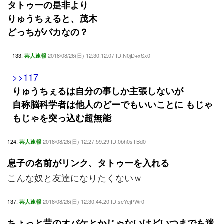
タトゥーの是非より
りゅうちぇると、茂木
どっちがバカなの？
133:
2018/08/26(日) 12:30:12.07 ID:N0jD+xSx0
芸人速報
>>117
りゅうちぇるは自分の事しか主張しないが
自称脳科学者は他人のどーでもいいことに もじゃ
もじゃを突っ込む超無能
124:
2018/08/26(日) 12:27:59.29 ID:0bh0sTBd0
芸人速報
息子の名前がリンク、タトゥーを入れる
こんな奴と友達になりたくないｗ
137:
2018/08/26(日) 12:30:44.20 ID:seYejPWr0
芸人速報
ちょっと昔のオバケとかじゃないけどいつまでも迷