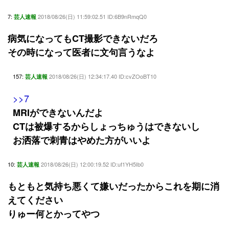
7:
2018/08/26(日) 11:59:02.51 ID:6B9nRmqQ0
芸人速報
病気になってもCT撮影できないだろ
その時になって医者に文句言うなよ
157:
2018/08/26(日) 12:34:17.40 ID:cvZOoBT10
芸人速報
>>7
MRIができないんだよ
CTは被爆するからしょっちゅうはできないし
お洒落で刺青はやめた方がいいよ
10:
2018/08/26(日) 12:00:19.52 ID:uf1YH5Ib0
芸人速報
もともと気持ち悪くて嫌いだったからこれを期に消
えてください
りゅー何とかってやつ