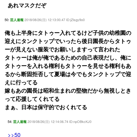
あれマスクだぞ
50:
2018/08/26(日) 12:13:00.47 ID:jZlsgy9o0
芸人速報
俺も上半身にタトゥー入れてるけど子供の幼稚園の
迎えにタンクトップでいったら後日園長からタトゥ
ーが見えない服装でお願いしますって言われた
タトゥーは俺が俺であるための自己表現だし、俺に
タトゥーを入れる権利もタトゥーを見せる権利もあ
るから断固拒否して夏場は今でもタンクトップで迎
えに行ってる
嫁もあの園長は昭和生まれの堅物だから無視しとき
って応援してくれてる
まぁ、日本は保守的でおくれてる
54:
2018/08/26(日) 12:14:06.74 ID:npOBkcKJ0
芸人速報
>>50