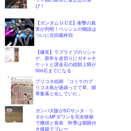
ツー
び！
ル
【ガンダム U.C.E】衝撃の真
実が判明！ペッシェの物語は
ついに次回最終回
【爆笑】ラブライブのソシャ
ゲ、新年を皮切りにガチャチ
ケットと課金石の総額上限が
500石までになる
プリコネ絵師 「コミケのプ
リコネ島が過疎ってて草。限
界集落と化していた」
ガンバ大阪がSCサンタ・リ
タからMFダワンを完全移籍
で獲得と発表 昨季は期限付
き移籍でプレー