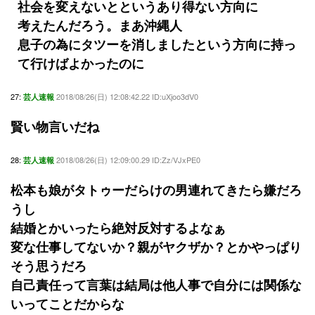
社会を変えないとというあり得ない方向に
考えたんだろう。まあ沖縄人
息子の為にタツーを消しましたという方向に持っ
て行けばよかったのに
27:
2018/08/26(日) 12:08:42.22 ID:uXjoo3dV0
芸人速報
賢い物言いだね
28:
2018/08/26(日) 12:09:00.29 ID:Zz/VJxPE0
芸人速報
松本も娘がタトゥーだらけの男連れてきたら嫌だろ
うし
結婚とかいったら絶対反対するよなぁ
変な仕事してないか？親がヤクザか？とかやっぱり
そう思うだろ
自己責任って言葉は結局は他人事で自分には関係な
いってことだからな