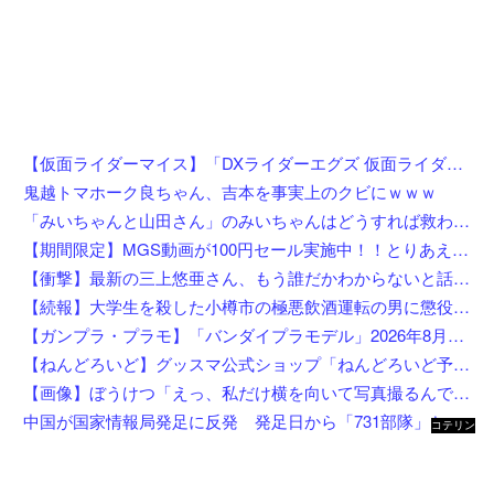
【仮面ライダーマイス】「DXライダーエグズ 仮面ライダーストア東京セット」仮面ライダーストアで発売決定
鬼越トマホーク良ちゃん、吉本を事実上のクビにｗｗｗ
「みいちゃんと山田さん」のみいちゃんはどうすれば救われたのか
【期間限定】MGS動画が100円セール実施中！！とりあえず全部買うやろｗｗｗｗｗ
【衝撃】最新の三上悠亜さん、もう誰だかわからないと話題になってしまった画像がこちら
【続報】大学生を殺した小樽市の極悪飲酒運転の男に懲役4年6ヶ月の判決。
【ガンプラ・プラモ】「バンダイプラモデル」2026年8月発売商品【スケジュール公開】
【ねんどろいど】グッスマ公式ショップ「ねんどろいど予約キャンペーン（2026年8月分）」【8月1日開始】
【画像】ぼうけつ「えっ、私だけ横を向いて写真撮るんですか？！」→結果w w w w w w w w
中国が国家情報局発足に反発 発足日から「731部隊」と結び付け戦後秩序への挑発と非難
コテリン
- 固定リ
ンク自動
更新ツー
ル