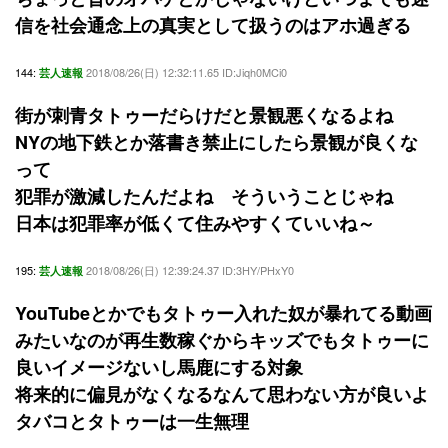
信を社会通念上の真実として扱うのはアホ過ぎる
144:
2018/08/26(日) 12:32:11.65 ID:Jiqh0MCi0
芸人速報
街が刺青タトゥーだらけだと景観悪くなるよね
NYの地下鉄とか落書き禁止にしたら景観が良くな
って
犯罪が激減したんだよね そういうことじゃね
日本は犯罪率が低くて住みやすくていいね～
195:
2018/08/26(日) 12:39:24.37 ID:3HY/PHxY0
芸人速報
YouTubeとかでもタトゥー入れた奴が暴れてる動画
みたいなのが再生数稼ぐからキッズでもタトゥーに
良いイメージないし馬鹿にする対象
将来的に偏見がなくなるなんて思わない方が良いよ
タバコとタトゥーは一生無理