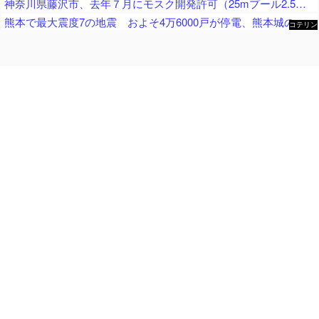
神奈川県藤沢市、去年７月にモスク開発許可（25mプール2.5個分くらいのサイズ） → 反対署名3万人超、藤沢市議会にモスク反対の請願・陳情が40件以上 → 市議会、すべて否決
熊本で最大震度7の地震 およそ4万6000戸が停電、熊本城の石垣が崩れたとの情報 川内・玄海原発に異常なし、通常運転継続中 生放送中だったジャパネットさん、ヘルメット被って地震情報を伝える
コテリン
- 固定リ
ンク自動
更新ツー
ル