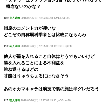
概念ないのかな？
102:
2018/08/26(日) 12:23:53.18 ID:N0jD+xSx0
芸人速報
指原のコメント力が凄いな
どこぞの自称脳科学者とは比較にならんわ
110:
2018/08/26(日) 12:25:38.53 ID:8xYQUq2S0
芸人速報
他人が墨を入れること自体はどうでもいいけど
墨を入れることによる不利益を
跳ね返せるほどの
才能はりゅうちぇるにはなさそう
あのオカマキャラは演技で裏の顔は半グレだろう
117:
2018/08/26(日) 12:27:07.19 ID:gnD3x+uA0
芸人速報