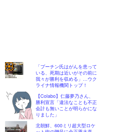
「プーチン氏はがんを患って
いる、死期は近いがその前に
コテ
我々が勝利を収める」…ウク
リン
ライナ情報機関トップ！
- 固
【Colabo】仁藤夢乃さん、
定リ
勝利宣言「違法なことも不正
会計も無いことが明らかにな
ンク
りました」
自動
北朝鮮、600ミリ超大型ロケ
更新
ット砲の贈呈に金正恩大喜