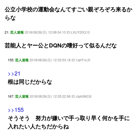
公立小学校の運動会なんてすごい親ぞろぞろ来るか
らな
21:
2018/08/26(日) 12:08:04.10 ID:LXUY20Q10
芸人速報
芸能人とヤー公とDQNの嗜好って似るんだな
155:
2018/08/26(日) 12:33:53.18 ID:1qfrFnLI0
芸人速報
>>21
根は同じだからな
167:
2018/08/26(日) 12:35:22.96 ID:Jiqh0MCi0
芸人速報
>>155
そうそう 努力が嫌いで手っ取り早く何かを手に
入れたい人たちだからね