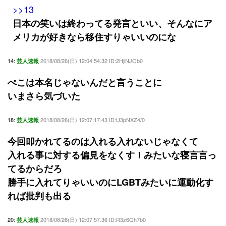
>>13
日本の笑いは終わってる発言といい、そんなにア
メリカが好きなら移住すりゃいいのにな
14:
2018/08/26(日) 12:04:54.32 ID:2HjiNJOb0
芸人速報
ぺこは本名じゃないんだと言うことに
いまさら気づいた
18:
2018/08/26(日) 12:07:17.43 ID:U3pNXZ4/0
芸人速報
今回叩かれてるのは入れる入れないじゃなくて
入れる事に対する偏見をなくす！みたいな寝言言っ
てるからだろ
勝手に入れてりゃいいのにLGBTみたいに運動化す
れば批判も出る
20:
2018/08/26(日) 12:07:57.36 ID:R3z6Qh7b0
芸人速報