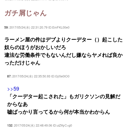
ガチ屑じゃん
59:
2017/05/24(水) 22:31:20.79 ID:EmFKL00e0
ラーメン屋の件はデブよりクーデター（）起こした
奴らのほうがおかしいだろ
違法な労働条件でもないんだし嫌ならヤメれば良か
っただけじゃん
87:
2017/05/24(水) 22:35:50.93 ID:Gj/0e0IO0
>>59
「クーデター起こされた」もガリクソンの見解だ
からなあ
嘘ばっかり言ってるから何が本当かわからん
132:
2017/05/24(水) 22:48:49.06 ID:uiZKyC+g0