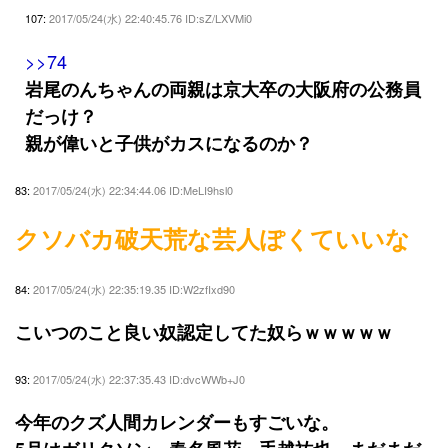
107:
2017/05/24(水) 22:40:45.76 ID:sZ/LXVMi0
>>74
岩尾のんちゃんの両親は京大卒の大阪府の公務員
だっけ？
親が偉いと子供がカスになるのか？
83:
2017/05/24(水) 22:34:44.06 ID:MeLI9hsl0
クソバカ破天荒な芸人ぽくていいな
84:
2017/05/24(水) 22:35:19.35 ID:W2zfIxd90
こいつのこと良い奴認定してた奴らｗｗｗｗｗ
93:
2017/05/24(水) 22:37:35.43 ID:dvcWWb+J0
今年のクズ人間カレンダーもすごいな。