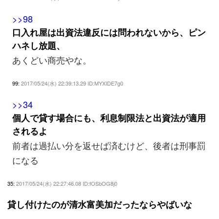
>>98
口入れ屋は出資法違反には問われないから、ピン
ハネし放題、
あくどい商売やな。
99:
2017/05/24(水) 22:39:13.29 ID:MYXIDE7g0
>>34
個人で貸す場合にも、利息制限法と出資法が適用
されるよ
前者は過払い分を返せば済むけど、後者は刑事罰
になる
35:
2017/05/24(水) 22:27:46.08 ID:fOSbOG8j0
貸し付けたのが清水富美加だったならやばいな