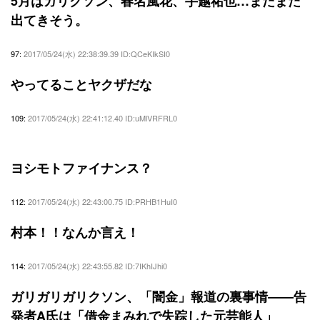
5月はガリクソン、春名風花、手越祐也…まだまだ
出てきそう。
97:
2017/05/24(水) 22:38:39.39 ID:QCeKIkSI0
やってることヤクザだな
109:
2017/05/24(水) 22:41:12.40 ID:uMlVRFRL0
ヨシモトファイナンス？
112:
2017/05/24(水) 22:43:00.75 ID:PRHB1HuI0
村本！！なんか言え！
114:
2017/05/24(水) 22:43:55.82 ID:7IKhIJhi0
ガリガリガリクソン、「闇金」報道の裏事情――告
発者A氏は「借金まみれで失踪した元芸能人」