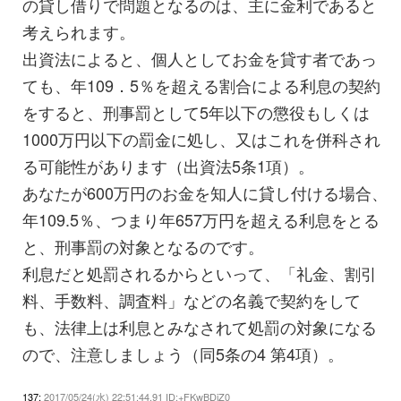
の貸し借りで問題となるのは、主に金利であると
考えられます。
出資法によると、個人としてお金を貸す者であっ
ても、年109．5％を超える割合による利息の契約
をすると、刑事罰として5年以下の懲役もしくは
1000万円以下の罰金に処し、又はこれを併科され
る可能性があります（出資法5条1項）。
あなたが600万円のお金を知人に貸し付ける場合、
年109.5％、つまり年657万円を超える利息をとる
と、刑事罰の対象となるのです。
利息だと処罰されるからといって、「礼金、割引
料、手数料、調査料」などの名義で契約をして
も、法律上は利息とみなされて処罰の対象になる
ので、注意しましょう（同5条の4 第4項）。
137:
2017/05/24(水) 22:51:44.91 ID:+FKwBDjZ0