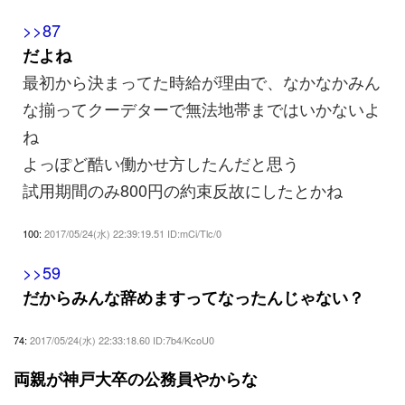
>>87
だよね
最初から決まってた時給が理由で、なかなかみん
な揃ってクーデターで無法地帯まではいかないよ
ね
よっぽど酷い働かせ方したんだと思う
試用期間のみ800円の約束反故にしたとかね
100:
2017/05/24(水) 22:39:19.51 ID:mCi/Tlc/0
>>59
だからみんな辞めますってなったんじゃない？
74:
2017/05/24(水) 22:33:18.60 ID:7b4/KcoU0
両親が神戸大卒の公務員やからな