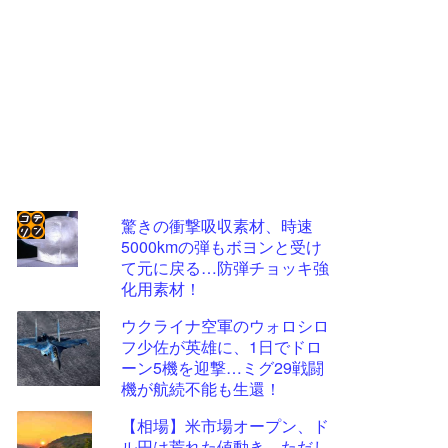
驚きの衝撃吸収素材、時速
5000kmの弾もボヨンと受け
コテ
て元に戻る…防弾チョッキ強
リン
化用素材！
- 固
ウクライナ空軍のウォロシロ
定リ
フ少佐が英雄に、1日でドロ
ーン5機を迎撃…ミグ29戦闘
ンク
機が航続不能も生還！
自動
【相場】米市場オープン、ド
更新
ル円は荒れた値動き ただし