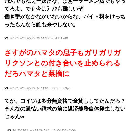
飛んでもねぇー奴だな、まぁーラーメン店でもやっ
てろよ、でも今はﾗｰﾒﾝも難しいぞ
働き手がなかなかいないからな、バイト料をけっち
ったもんなら誰も来やしない。
22:
2017/05/24(水) 22:23:14.33 ID:/aMjLEr60
さすがのハマタの息子もガリガリガ
リクソンとの付き合いを止められる
だろハマタと菜摘に
23:
2017/05/24(水) 22:24:11.91 ID:JDFFLs3p0
てか、コイツは多分無資格で金貸ししてたんだろ？
そんなの過払い請求の前に返済義務自体発生しない
じゃんw
43:
2017/05/24(水) 22:28:59.24 ID:xXM38wOQ0