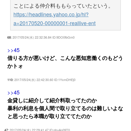
ことによる仲介料ももらっていたという。
https://headlines.yahoo.co.jp/hl?
a=20170520-00000001-reallive-ent
68:
2017/05/24(水) 22:32:36.84 ID:9DO0fbGm0
>>45
借りる方が悪いけど、こんな悪知恵働くのもどう
かトォ
110:
2017/05/24(水) 22:42:30.60 ID:1YxmDHEj0
>>45
金貸しに紹介して紹介料取ってたのか
暴利の利息を個人間で取り立てるのは難しいよな
と思ったら本職が取り立ててたのか
47:
2017/05/24(水) 22:29:41.47 ID:qhuAn09T0