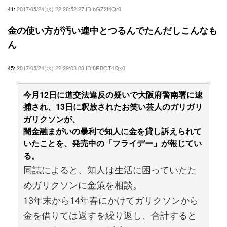
41:
2017/05/24(水) 22:28:52.27 ID:bGZ2t4Qr0
金の使い方が汚い連中とつるんでたんだしこんなも
ん
45:
2017/05/24(水) 22:29:03.08 ID:8RBOT4Qx0
今月12日に道交法違反の疑いで大阪府警南署に逮
捕され、13日に釈放されたお笑い芸人のガリガリ
ガリクソンが、
闇金融まがいの暴利で知人に金を貸し訴えられて
いたことを、発売中の「フライデー」が報じてい
る。
同誌によると、知人は生活に困っていたた
めガリクソンに金策を相談。
13年末から14年春にかけてガリクソンから
金を借りては返すを繰り返し、合計すると