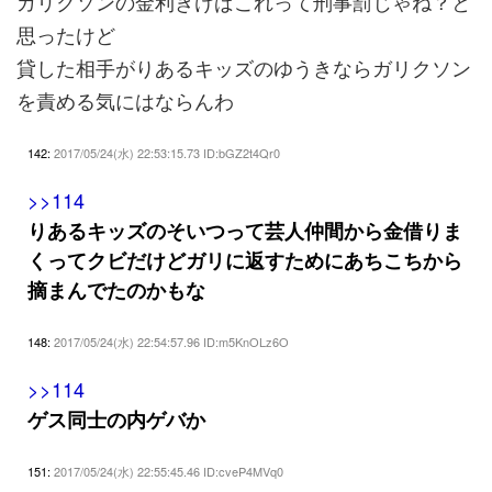
ガリクソンの金利きけばこれって刑事罰じゃね？と
思ったけど
貸した相手がりあるキッズのゆうきならガリクソン
を責める気にはならんわ
142:
2017/05/24(水) 22:53:15.73 ID:bGZ2t4Qr0
>>114
りあるキッズのそいつって芸人仲間から金借りま
くってクビだけどガリに返すためにあちこちから
摘まんでたのかもな
148:
2017/05/24(水) 22:54:57.96 ID:m5KnOLz6O
>>114
ゲス同士の内ゲバか
151:
2017/05/24(水) 22:55:45.46 ID:cveP4MVq0