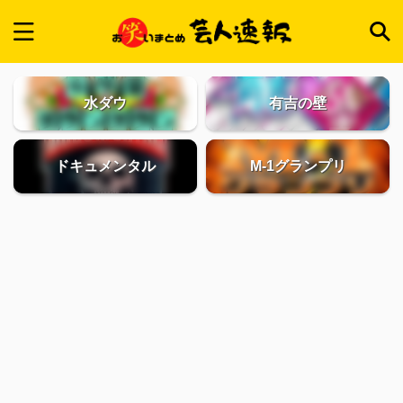
水ダウ
有吉の壁
ドキュメンタル
M-1グランプリ