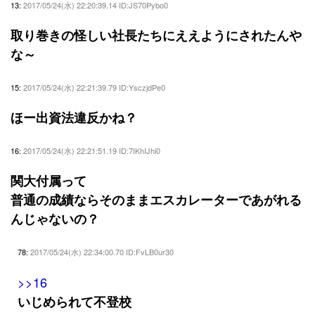
13:
2017/05/24(水) 22:20:39.14 ID:JS70Pybo0
取り巻きの怪しい社長たちにええようにされたんや
な～
15:
2017/05/24(水) 22:21:39.79 ID:YsczjdPe0
ほー出資法違反かね？
16:
2017/05/24(水) 22:21:51.19 ID:7IKhIJhi0
関大付属って
普通の成績ならそのままエスカレーターであがれる
んじゃないの？
78:
2017/05/24(水) 22:34:00.70 ID:FvLB0ur30
>>16
いじめられて不登校