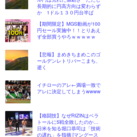
ツー
長期的に円高方向は変わらず
ル
か 1ドル１３０円台半ば
【期間限定】MGS動画が100
円セール実施中！！とりあえ
ず全部買うやろｗｗｗｗｗ
【悲報】まめきちまめこのゴ
ールデンレトリバーこまち、
逝く
イチローのアレ←満場一致で
アレに決定してしまうwwww
【格闘技】なぜRIZINはベラ
トールに5戦全敗したのか…
日米を知る堀口恭司は「技術
の遅れ」を指摘 [マングース