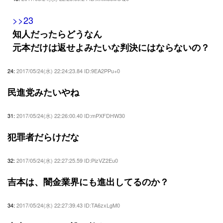
>>23
知人だったらどうなん
元本だけは返せよみたいな判決にはならないの？
24:
2017/05/24(水) 22:24:23.84 ID:9EA2PPu+0
民進党みたいやね
31:
2017/05/24(水) 22:26:00.40 ID:mPXFDHW30
犯罪者だらけだな
32:
2017/05/24(水) 22:27:25.59 ID:PizVZ2Eu0
吉本は、闇金業界にも進出してるのか？
34:
2017/05/24(水) 22:27:39.43 ID:TA6zxLgM0