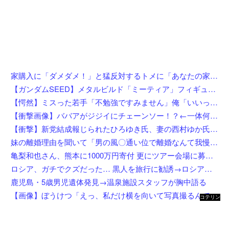
家購入に「ダメダメ！」と猛反対するトメに「あなたの家じゃありません」と言い放った結果→激怒したトメが自ら〇〇を口にして最高の展開へｗｗｗｗｗｗ
【ガンダムSEED】メタルビルド「ミーティア」フィギュア【プレバン受注開始】
【愕然】ミスった若手「不勉強ですみません」俺「いいってことよ、教えてあげんよ」若手「訴えます」←ちょっと待って、コレワイが悪いんか？？？？？？？
【衝撃画像】ババアがジジイにチェーンソー！？←一体何があったんやコレw w w w w w w w w
【衝撃】新党結成報じられたひろゆき氏、妻の西村ゆか氏がＸで激怒してしまうw w w w w w w w w
妹の離婚理由を聞いて「男の風〇通い位で離婚なんて我慢足りないｗ私なら自分を反省する」とドヤるコトメ。すかさずコトメ夫が風〇店に入る証拠写真を見せてあげた結果ｗｗｗｗｗｗ
亀梨和也さん、熊本に1000万円寄付 更にツアー会場に募金箱設置
ロシア、ガチでクズだった… 黒人を旅行に勧誘→ロシア語で契約書にサインさせられる→前線で大量戦死
鹿児島・5歳男児遺体発見→温泉施設スタッフが胸中語る
【画像】ぼうけつ「えっ、私だけ横を向いて写真撮るんですか？！」→結果w w w w w w w w
コテリン
- 固定リ
ンク自動
更新ツー
ル