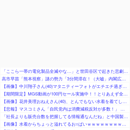
「ここら一帯の電化製品全滅やな…」と世田谷区で起きた悲劇に目撃者騒然、下手したら自己破産ルートなのでは……
高市早苗「熊本視察」謎の勢力「3分間滞在！（大嘘」内閣広報官「事実無根（全否定」高市早苗「51分間視察（首相動静」マスコミ「被災者証言で10秒！（印象操作」→
【画像】中川翔子さん(40)マタニティーフォトがエチエチ過ぎるｗｗｗｗｗｗｗｗ
【期間限定】MGS動画が100円セール実施中！！とりあえず全部買うやろｗｗｗｗｗ
【画像】花井美理おねえさん(40)、とんでもない水着を着てしまうｗｗ
【悲報】マスコミさん「自民党内は消費減税反対が多数！」 → 自民党議員の内部暴露で嘘が完全発覚 → ｗｗｗｗｗｗｗｗｗｗｗｗｗｗ
「社長よりも販売台数を把握してる情報通なんだね」と中国製軽EVを絶賛する人が猛ツッコミを食らう、社長の公式発表と随分食い違っておりますね……
【画像】水着からちょっと溢れてるお○ぱいｗｗｗｗｗｗｗｗｗｗｗ