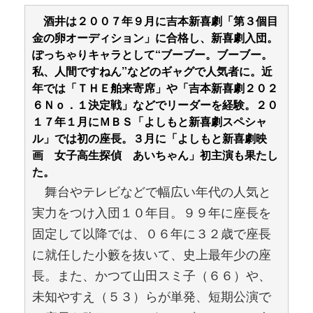
酒井は２００７年９月に吉本新喜劇「第３個目
金の卵オーディション」に合格し、新喜劇入団。
ぽっちゃりキャラとして“ブーブー。ブーブー。
私、人間ですねん”などのギャグで人気者に。近
年では「ＴＨＥ舶来寄席」や「吉本新喜劇２０２
６Ｎｏ．１決定戦」などでリーダーを経験。２０
１７年１月にＭＢＳ「よしもと新喜劇スペシャ
ル」では初の座長。３月に「よしもと新喜劇映
画 女子高生探偵 あいちゃん」初主演も果たし
た。
舞台やテレビなどで幅広い年代の人気と
実力をつけ入団１０年目。９９年に座長を
固定して以降では、０６年に３２歳で座長
に就任した小籔を抜いて、史上最年少の座
長。また、かつて山田スミ子（６６）や、
未知やすえ（５３）らが単発、短期公演で