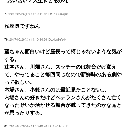
おいおい２人生きとるがな
77:
2017/05/26(金) 14:10:11.12 ID:FtB23dGp0
私座長ですねん
78:
2017/05/26(金) 14:10:14.86 ID:pIbo9Yz/0
藍ちゃん面白いけど座長って柄じゃないような気が
する。
辻本さん、川畑さん、スッチーのは舞台だけ変え
て、やってること毎回同じなので新鮮味のある劇や
って欲しい。
内場さん、小籔さんのは最近見たことない…
内場さんの好きだけどベテランさんがたくさん亡く
なったせいか活かせる舞台が減ってきたのかなぁと
か思ったりする。
81:
2017/05/26(金) 14:10:48.70 ID:BhVUspzd0