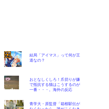
結局「アイマス」って何が王
道なの？
コテ
リン
- 固
おとなしくしろ！爪切りが嫌
定リ
で抵抗する猫はこうするのが
一番・・・。海外の反応
ンク
自動
青学大・原監督「箱根駅伝が
更新
なくなったら、誰がこんなき