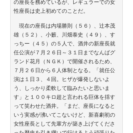
の座長を務めているが、レギュラーでの女
性座長は史上初めてのことだ。
現在の座長は内場勝則（５６）、辻本茂
雄（５２）、小籔、川畑泰史（４９）、す
っちー（４５）の５人で、酒井の新座長就
任公演が７月２６日～３１日までなんばグ
ランド花月（ＮＧＫ）で開催されるため、
７月２６日から６人体制となる。「就任公
演は１日３、４回。ヒザが爆発しないよ
う、しっかり柔軟して臨みたいと思いま
す」と１００キロ超と言われる巨体を揺す
って笑わせた酒井。「まだ、座長になると
いう実感が沸いてこないけど、新喜劇初の
女性座長として先輩方が築き上げてくださ
った歴史を引き継いで行けるよう頑張りた