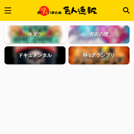
水ダウ
有吉の壁
ドキュメンタル
M-1グランプリ