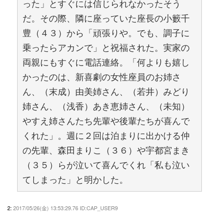
った」とすぐには信じられなかったそう
だ。その際、隣に座っていた座長の小籔千
豊（４３）から「頑張りや。でも、調子に
乗ったらアカンで」と祝福された。実家の
両親にもすぐに電話連絡。「何よりも嬉し
かったのは、新喜劇の女性座員のお姉さ
ん、（末成）由美姉さん、（若井）みどり
姉さん、（浅香）あき恵姉さん、（未知）
やすえ姉さんたち先輩や後輩たちが喜んで
くれた」。週に２回は泊まりに出かける仲
の先輩、森田まりこ（３６）や宇都宮まき
（３５）らが泣いて喜んでくれ「私も泣い
てしまった」と明かした。
2:
2017/05/26(金) 13:53:29.76 ID:CAP_USER9