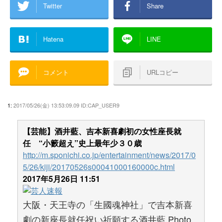
Twitter
Share
Hatena
LINE
コメント
URLコピー
1:
2017/05/26(金) 13:53:09.09 ID:CAP_USER9
【芸能】酒井藍、吉本新喜劇初の女性座長就
任 “小籔超え”史上最年少３０歳
http://m.sponichi.co.jp/entertainment/news/2017/0
5/26/kiji/20170526s00041000160000c.html
2017年5月26日 11:51
大阪・天王寺の「生國魂神社」で吉本新喜
劇の新座長就任祝い祈願する酒井藍 Photo