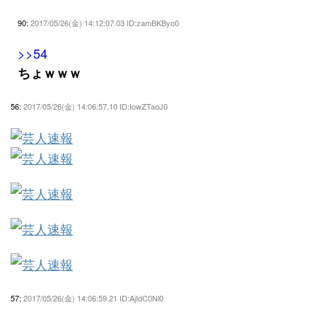
90:
2017/05/26(金) 14:12:07.03 ID:zamBKByo0
>>54
ちょｗｗｗ
56:
2017/05/26(金) 14:06:57.10 ID:IowZTaoJ0
57:
2017/05/26(金) 14:06:59.21 ID:AjIdC0Nl0