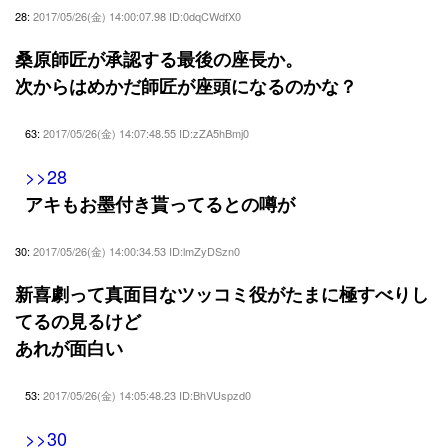
28:
2017/05/26(金) 14:00:07.98 ID:0dqCWdfX0
桑原師匠が承認する最後の座長か。
次からはめかだ師匠が座頭になるのかな？
63:
2017/05/26(金) 14:07:48.55 ID:zZA5hBmj0
>>28
アキもお墨付き貰ってるとの噂が
30:
2017/05/26(金) 14:00:34.53 ID:lmZyDSzn0
新喜劇って真面目なツッコミ役がたまに極すべりし
てるの見るけど
あれが面白い
53:
2017/05/26(金) 14:05:48.23 ID:BhVUspzd0
>>30