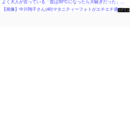
よく大人が言っている「昔は30℃になったら大騒ぎだった」、過去の統計データから真実かどうか検証した結果……
【画像】中川翔子さん(40)マタニティーフォトがエチエチ過ぎるｗｗｗｗｗｗｗｗ
コテリン
- 固定リ
ンク自動
更新ツー
ル