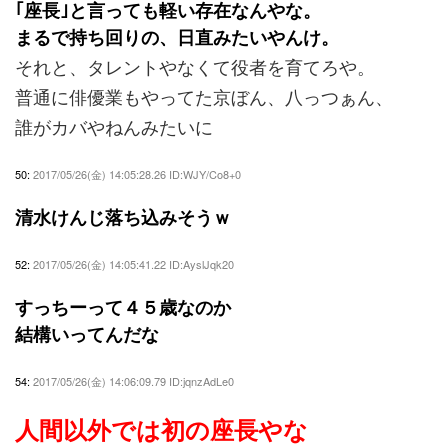
｢座長｣と言っても軽い存在なんやな。
まるで持ち回りの、日直みたいやんけ。
それと、タレントやなくて役者を育てろや。
普通に俳優業もやってた京ぼん、八っつぁん、
誰がカバやねんみたいに
50:
2017/05/26(金) 14:05:28.26 ID:WJY/Co8+0
清水けんじ落ち込みそうｗ
52:
2017/05/26(金) 14:05:41.22 ID:AyslJqk20
すっちーって４５歳なのか
結構いってんだな
54:
2017/05/26(金) 14:06:09.79 ID:jqnzAdLe0
人間以外では初の座長やな