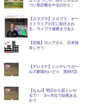
ツー
つい長距離をやるのかと」
ル
【スマブラ】クロブラ、オー
ストラリアの王に制圧され
る。ウメブラ優勝まであと
【悲報】ロシアさん 日本侵
攻しそう
【デレステ】シンデレラガー
ルズ劇場わいど☆ 第587話
【なんJ】明日から筋トレや
るで！ 3ヶ月位で効果ある
か？