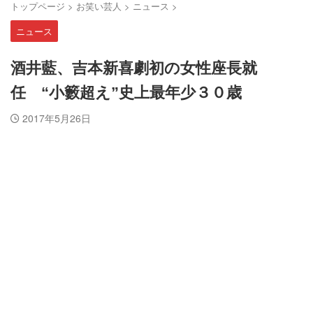
トップページ
>
お笑い芸人
>
ニュース
>
ニュース
酒井藍、吉本新喜劇初の女性座長就
任 “小籔超え”史上最年少３０歳
2017年5月26日