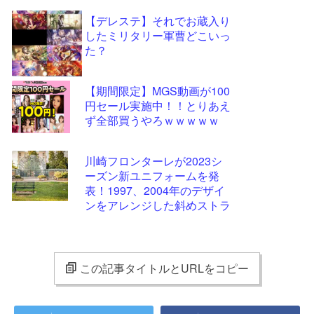
【デレステ】それでお蔵入り
したミリタリー軍曹どこいっ
た？
【期間限定】MGS動画が100
円セール実施中！！とりあえ
ず全部買うやろｗｗｗｗｗ
川崎フロンターレが2023シ
ーズン新ユニフォームを発
表！1997、2004年のデザイ
ンをアレンジした斜めストラ
イプ柄に
この記事タイトルとURLをコピー