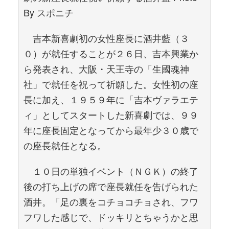
By スポニチ
吉本新喜劇初の女性座長に酒井藍（３
０）が就任することが２６日、吉本興業か
ら発表され、大阪・天王寺の「生國魂神
社」で就任を祝って祈願した。女性初の座
長に加え、１９５９年に「吉本ヴァラエテ
ィ」としてスタートした新喜劇では、９９
年に座長固定となってから最年少３０歳で
の座長就任となる。
１０日の単独イベント（ＮＧＫ）の終了
後の打ち上げの席で座長就任を告げられた
酒井。「足の裏をコチョコチョされ、フワ
フワした感じで、ドッキリとちゃうかと思