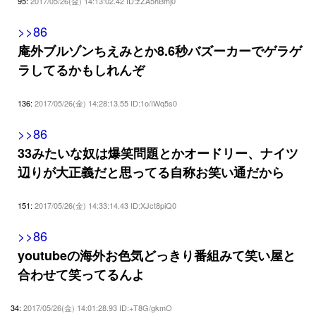
95:
2017/05/26(金) 14:13:02.42 ID:zZA5hBmj0
>>86
庵外ブルゾンちえみとか8.6秒バズーカーでゲラゲ
ラしてるかもしれんぞ
136:
2017/05/26(金) 14:28:13.55 ID:1o/IWq5s0
>>86
33みたいな奴は爆笑問題とかオードリー、ナイツ
辺りが大正義だと思ってる自称お笑い通だから
151:
2017/05/26(金) 14:33:14.43 ID:XJct8piQ0
>>86
youtubeの海外お色気どっきり番組みて笑い屋と
合わせて笑ってるんよ
34:
2017/05/26(金) 14:01:28.93 ID:+T8G/gkmO