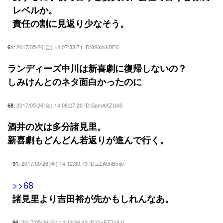
レベルか。
責任の割に見返り少なそう。
61:
2017/05/26(金) 14:07:33.71 ID:8SXn/kBE0
ランディーズ中川は新喜劇に復帰しないの？
しみけんとのネタ面白かったのに
68:
2017/05/26(金) 14:08:27.20 ID:SpmAXZUb0
酒井の次は多分諸見里。
新喜劇もどんどん若返りが進んで行く。
91:
2017/05/26(金) 14:12:30.79 ID:zZA5hBmj0
>>68
諸見里より吉田裕が先かもしれんなあ。
96:
2017/05/26(金) 14:13:26.42 ID:OvEZ7zIL0