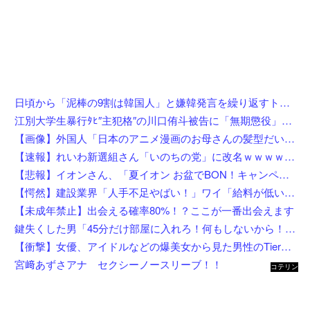
日頃から「泥棒の9割は韓国人」と嫌韓発言を繰り返すトメ！冬ソナにハマり私のヨン様グッズを勝手に持ち出したので、トメ自身の「あの自論」で撃退したったｗｗ←矛盾だらけのトメにブーメラン刺さりまくり
江別大学生暴行ﾀﾋ″主犯格″の川口侑斗被告に「無期懲役」の判決→当時17歳少年に「懲役30年」の判決
【画像】外国人「日本のアニメ漫画のお母さんの髪型だいたいこれだよなwwwwwwwww」←コレは分かるw w w w w w w w
【速報】れいわ新選組さん「いのちの党」に改名ｗｗｗｗｗｗｗｗ
【悲報】イオンさん、「夏イオン お盆でBON！キャンペーン」からBON！を削除 理由不明
【愕然】建設業界「人手不足やばい！」ワイ「給料が低いんやろうなぁ」→調べた結果w w w w w w w
【未成年禁止】出会える確率80%！？ここが一番出会えます
鍵失くした男「45分だけ部屋に入れろ！何もしないから！」→女子大生「無理です（警察呼びます）」→男「熱中症になれってか！使えないな！」完全に不審者で草ｗｗｗ
【衝撃】女優、アイドルなどの爆美女から見た男性のTierリストがこれ←勿論優秀なお前らは入ってるよな？？？？？
宮﨑あずさアナ セクシーノースリーブ！！
コテリン
- 固定リ
ンク自動
更新ツー
ル