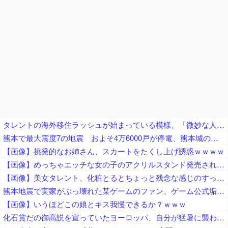
タレントの海外移住ラッシュが始まっている模様、「微妙な人ばっかで憧れない」と指摘する声も……
熊本で最大震度7の地震 およそ4万6000戸が停電、熊本城の石垣が崩れたとの情報 川内・玄海原発に異常なし、通常運転継続中 生放送中だったジャパネットさん、ヘルメット被って地震情報を伝える
【画像】挑発的なお姉さん、スカートをたくし上げ誘惑ｗｗｗｗ
【画像】めっちゃエッチな女の子のアクリルスタンド発売されるｗｗ
【画像】美女タレント、化粧とるとちょっと残念な感じのすっぴんになるｗｗｗ
熊本地震で実家がぶっ壊れた某ゲームのファン、ゲーム公式垢が投稿自粛を発表してしまうと……
【画像】いうほどこの娘とキス我慢できるか？ｗｗｗ
化石賞だの御高説を宣っていたヨーロッパ、自分が猛暑に襲われると為すすべべもなくダメージを受けてしまい……