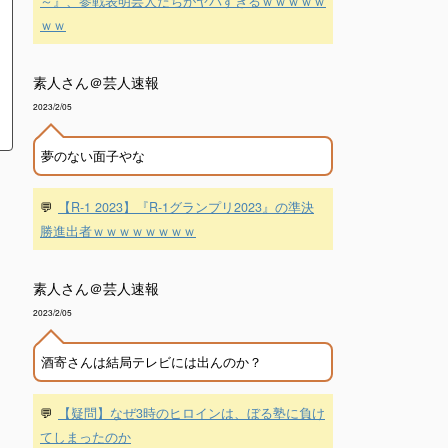
～』、参戦表明芸人たちがヤバすぎるｗｗｗｗｗ
ｗｗ
素人さん＠芸人速報
2023/2/05
夢のない面子やな
💬
【R-1 2023】『R-1グランプリ2023』の準決
勝進出者ｗｗｗｗｗｗｗｗ
素人さん＠芸人速報
2023/2/05
酒寄さんは結局テレビには出んのか？
💬
【疑問】なぜ3時のヒロインは、ぼる塾に負け
てしまったのか