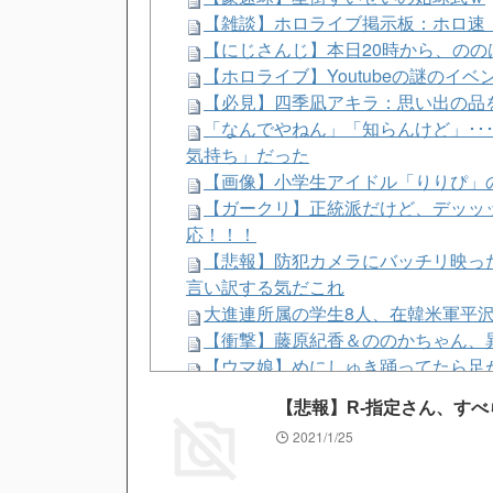
【雑談】ホロライブ掲示板：ホロ速：
【にじさんじ】本日20時から、の
【ホロライブ】Youtubeの謎のイベ
【必見】四季凪アキラ：思い出の品
「なんでやねん」「知らんけど」･･
気持ち」だった
【画像】小学生アイドル「りりぴ」
【ガークリ】正統派だけど、デッッ
応！！！
【悲報】防犯カメラにバッチリ映っ
言い訳する気だこれ
大進連所属の学生8人、在韓米軍平
【衝撃】藤原紀香＆ののかちゃん、
【ウマ娘】めにしゅき踊ってたら足
【画像】小学生アイドル「りりぴ」
【悲報】R-指定さん、すべ
【画像】髪型が完全に『鬼頭』な女キ
2021/1/25
偽警察官「保釈金を払えば逮捕されず
タイミーから帰った僕「ゼーゼー…暑