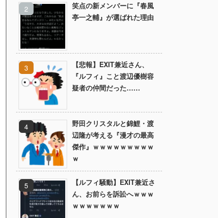
笑点の新メンバーに『春風
亭一之輔』が選ばれた理由
【悲報】EXIT兼近さん、
『ルフィ』こと渡辺優樹容
疑者の仲間だった……
野田クリスタルと錦鯉・渡
辺隆が考える『漫才の最高
傑作』ｗｗｗｗｗｗｗｗｗ
ｗ
【ルフィ騒動】EXIT兼近さ
ん、お前らを訴訟へｗｗｗ
ｗｗｗｗｗｗｗ