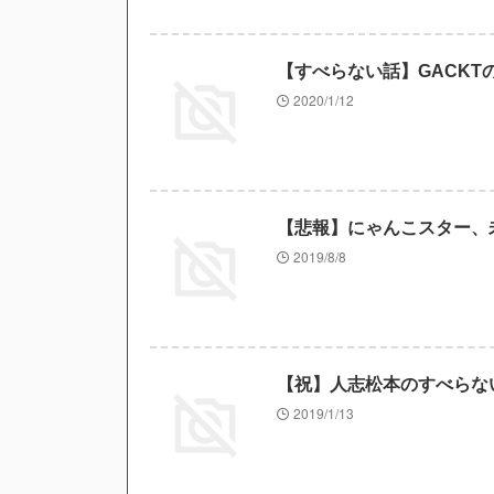
ｗ」
【衝撃画像】有名セクシー女優さん
「サウダージ」とかいうサウダージ
【すべらない話】GACKT
古き良きロールプレイングゲームに
2020/1/12
【悲報】菊地亜美さん、マレーシア
ｗ
【予想】上村麗菜ちゃんが水着にな
【悲報】にゃんこスター、
2019/8/8
Powered by livedoor 相互RSS
【祝】人志松本のすべらない
2019/1/13