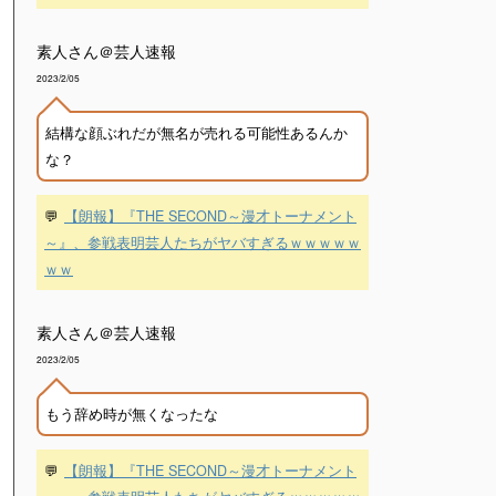
素人さん＠芸人速報
2023/2/05
結構な顔ぶれだが無名が売れる可能性あるんか
な？
💬
【朗報】『THE SECOND～漫才トーナメント
～』、参戦表明芸人たちがヤバすぎるｗｗｗｗｗ
ｗｗ
素人さん＠芸人速報
2023/2/05
もう辞め時が無くなったな
💬
【朗報】『THE SECOND～漫才トーナメント