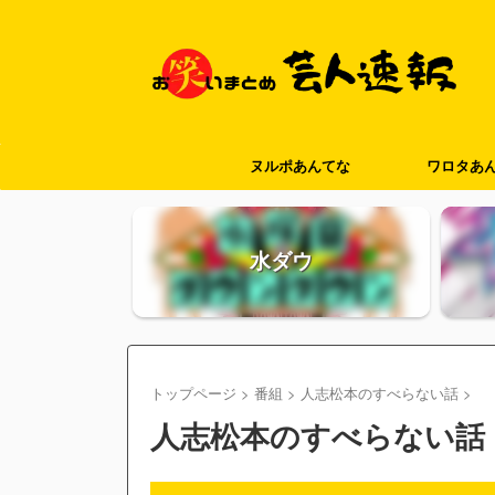
ヌルポあんてな
ワロタあ
水ダウ
トップページ
>
番組
>
人志松本のすべらない話
>
人志松本のすべらない話