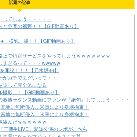
話題の記事
』してしまう・・・・・
と谷間の裾野！！【GIF動画あり】
●、横乳、脇！！【GIF動画あり】
路上で特別サービスをやってしまうｗｗｗｗｗｗｗ
すぎるって・・・wwwww
Tokを開設！！！【乃木坂46】
汗がガチでエグいって・・・
の顔を隠して完全体になる
撮影！！【GIF動画あり】
の激痩せダンス動画にファンが『絶句』してしまう・・・・
沢基地に無断侵入…米軍により身柄拘束！
沢基地に無断侵入…米軍により身柄拘束！
線組んだｗｗｗｗｗｗ
『三期生LIVE』愛知公演のレポがこちら
K！幽霊になったマジラボうるさくて草