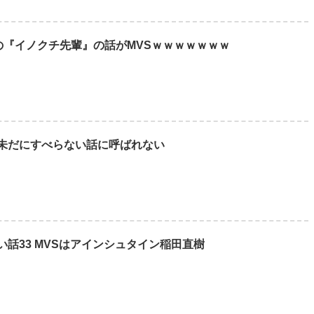
、整形手術に大失敗して撮影不能に⇒！！
でしか聞いたことない言葉
の『イノクチ先輩』の話がMVSｗｗｗｗｗｗｗ
ありがちな事
に移住ｗｗｗｗｗｗｗｗｗｗｗｗｗｗｗｗｗｗｗｗｗｗｗｗ
る可能性
未だにすべらない話に呼ばれない
話33 MVSはアインシュタイン稲田直樹