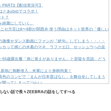
PART2【配信実況可】
のはとあゆゆでコラボ！
ント？
を綺麗にしていく。
･ニセ方言は8〜9割が関西弁 使う理由はネット世界の「優しい
の激痩せダンス動画にファンが『絶句』してしまう・・・・
ッカって感じの水着のマネ、ラファエ口、セッシュウへの反
た55歳露出魔「身に覚えがありません」と容疑を否認。どう
沢基地に無断侵入…米軍により身柄拘束！
異色のコンビで「まんが日本昔ばなし」を舞台化してしまう
が攣ってしまってつらい…
の激痩せダンス動画にファンが『絶句』してしまう・・・・
らない話で長々ZEEBRAの話をしてすべる
ャラwwwwww
に済むよ」３０代男性が1342万円だまし取られる
かった」日給6000円 引きこもり彼女「おかえり…ｗｗ