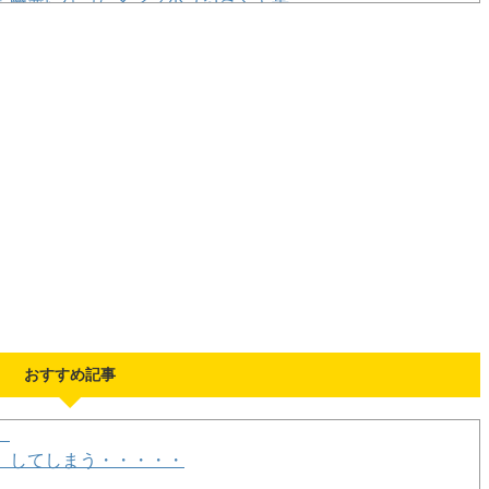
MIZER、La’cryma Christi、FANATIC◇CRISIS」←こ
まらんｗｗｗ これ絶対コラだろｗｗｗｗ
-solitude-同時視聴！りりむ感極まって泣いちゃってるやんけ
おすすめ記事
」
』してしまう・・・・・