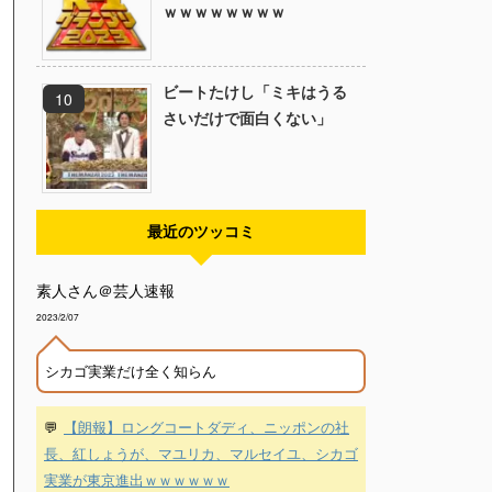
ｗｗｗｗｗｗｗｗ
ビートたけし「ミキはうる
さいだけで面白くない」
最近のツッコミ
素人さん＠芸人速報
2023/2/07
シカゴ実業だけ全く知らん
💬
【朗報】ロングコートダディ、ニッポンの社
長、紅しょうが、マユリカ、マルセイユ、シカゴ
実業が東京進出ｗｗｗｗｗｗ