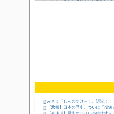
ビジュアル系四天王「SHAZNA、MALICE 
れ
【動画】戦場のはずなのに笑いが止
【にじさんじ】叶 2nd LIVE 孤独 
Powered by livedoor 相互RSS
みさえ「しんのすけ～！、訴訟よ！
【悲報】日本の歴史、ついに『崩壊
【豪速球】星街すいせいの始球式ｗ