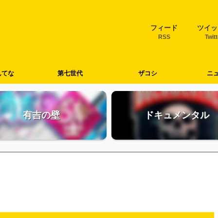
フィード
ツイッ
RSS
Twit
んてな
第七世代
ザコシ
ニ
有吉の壁
ドキュメンタル