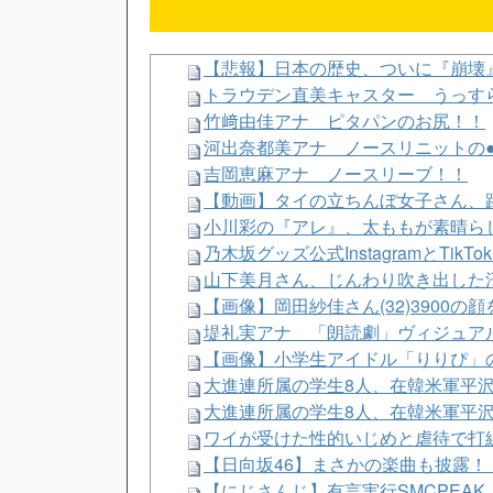
【悲報】日本の歴史、ついに『崩壊
トラウデン直美キャスター うっすら
竹﨑由佳アナ ピタパンのお尻！！
河出奈都美アナ ノースリニットの●
吉岡恵麻アナ ノースリーブ！！
【動画】タイの立ちんぼ女子さん、
小川彩の『アレ』、太ももが素晴らし
乃木坂グッズ公式InstagramとTik
山下美月さん、じんわり吹き出した
【画像】岡田紗佳さん(32)3900
堤礼実アナ 「朗読劇」ヴィジュアル
【画像】小学生アイドル「りりぴ」
大進連所属の学生8人、在韓米軍平
大進連所属の学生8人、在韓米軍平
ワイが受けた性的いじめと虐待で打
【日向坂46】まさかの楽曲も披露！
【にじさんじ】有言実行SMCPEA