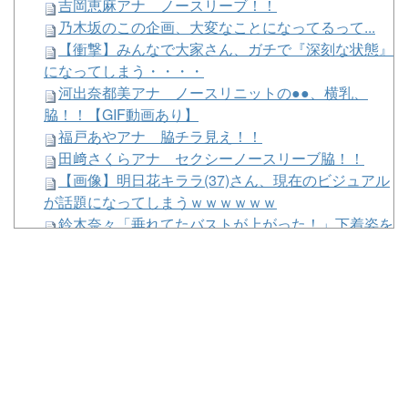
吉岡恵麻アナ ノースリーブ！！
乃木坂のこの企画、大変なことになってるって...
【衝撃】みんなで大家さん、ガチで『深刻な状態』
になってしまう・・・・
河出奈都美アナ ノースリニットの●●、横乳、
脇！！【GIF動画あり】
福戸あやアナ 脇チラ見え！！
田﨑さくらアナ セクシーノースリーブ脇！！
【画像】明日花キララ(37)さん、現在のビジュアル
が話題になってしまうｗｗｗｗｗｗ
鈴木奈々「垂れてたバストが上がった！」下着姿を
公開！！！
【悲報】ディズニーとUSJ、JKのダンス会場にな
ってしまうｗｗｗｗｗ
交流戦終わったころの順位と現在の順位
wwwwwwwwwwwwwwwwwwww
中国とロシア海軍艦艇4隻が日本列島を一周…防衛
省が全航路を公開！
【にじ甲2026】にじさんじサイレン甲子園2026世