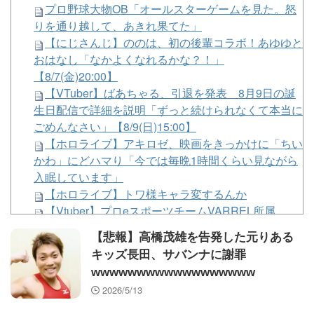
プロ野球大物OB「オールスターゲームを見た。怒
りを通り越して、あきれ果てた」
【にじさんじ】ののは、初の後輩コラボ！あゆゆと
おはなし「なかよくなれるかな？！」
【8/7(金)20:00】
【VTuber】ばあちゃる、引退を発表 8月9日の誕
生日配信で詳細を説明「ずっと続けられなくて本当に
ごめんなさい」【8/9(日)15:00】
【ホロライブ】アキロゼ、映画をきっかけに「ちい
かわ」にどハマり「今では毎晩1時間くらい見ながら
入眠しています」
【ホロライブ】トワ様キャラ変するんか
【Vtuber】プロeスポーツチームVARREL所属
AITuber「LUMA」がデビュー。
【悲報】高橋茂雄を告発した元りある
【学マス】ラプラス・ダークネス「オススメの悪役
キッズ長田、サバンナに謝罪
令嬢物教えてください」トルソー民「令嬢か知らんが
wwwwwwwwwwwwwwwwww
嫌われ者の悪役ならいくらでも鏡で見れるやん😁」
2026/5/13
ジャンポケ斎藤「性行為の許諾は取ったことありま
せん」