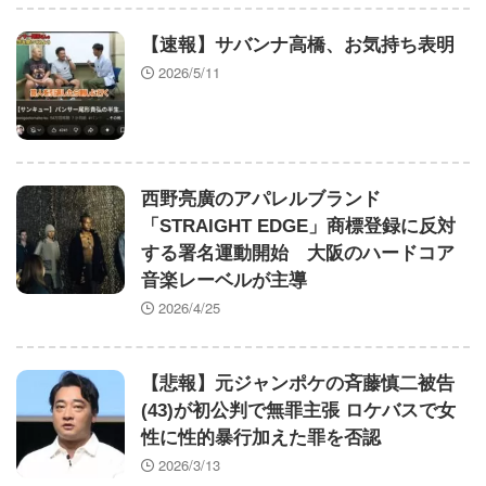
エンカーナシオン(De) 25試合 .304(102-31) 6本 26
打点 出塁率.311 OPS.831 wRC+137 WAR+0.7
【速報】サバンナ高橋、お気持ち表明
【ラーメン】マユ通でトプロの中の人がトプロを育
2026/5/11
成！
【朗報】AKB48新曲『好きish』MV 800万再生突破
キタ━━(((ﾟ∀ﾟ)))━━━━━!! こりゃ発売前に1000万
いきそうだな！【AKB48 68thシングル】
【朗報】ユニクロ式の置くだけセルフレジ、スーパ
西野亮廣のアパレルブランド
ーにも導入へ
「STRAIGHT EDGE」商標登録に反対
【急募】「みんな仕事帰りに家で何してんの？」←
する署名運動開始 大阪のハードコア
これ・・・・
音楽レーベルが主導
2026/4/25
【悲報】元ジャンポケの斉藤慎二被告
Powered by livedoor 相互RSS
(43)が初公判で無罪主張 ロケバスで女
性に性的暴行加えた罪を否認
2026/3/13