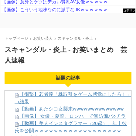
【画像】意外とケツはデカい貧乳AV女優ｗｗｗｗｗ
【画像】こういう地味なのに派手なJKｗｗｗｗｗｗ
コテリン
- 固定リ
ンク自動
更新ツー
ル
トップページ
>
お笑い芸人
>
スキャンダル・炎上
>
スキャンダル・炎上 - お笑いまとめ 芸
人速報
話題の記事
【衝撃】若者達「株取引をゲーム感覚にしたろ！」
→結果
【動画】あたシコ女襲来wwwwwwwwwwwwww
【画像】 女優・夏菜、ロンハーで無防備パ○チラ
【動画】美人インスタグラマー（20歳）、年上彼
氏を公開ｗｗｗｗｗｗｗｗｗｗｗｗｗｗｗｗｗｗ