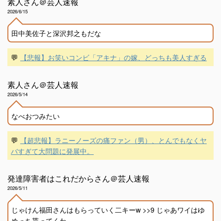
素人さん＠芸人速報
2026/6/15
田中美佐子と深沢邦之もだな
💬
【悲報】お笑いコンビ「アキナ」の嫁、どっちも美人すぎる
素人さん＠芸人速報
2026/5/14
なべおつみたい
💬
【超悲報】ラニーノーズの痛ファン（男）、とんでもなくヤ
バすぎて大問題に発展中。
発達障害者はこれだからさん＠芸人速報
2026/5/11
じゃけん福田さんはもらっていく二キーw >>9 じゃあワイはゆ
めっち貰ってくわ