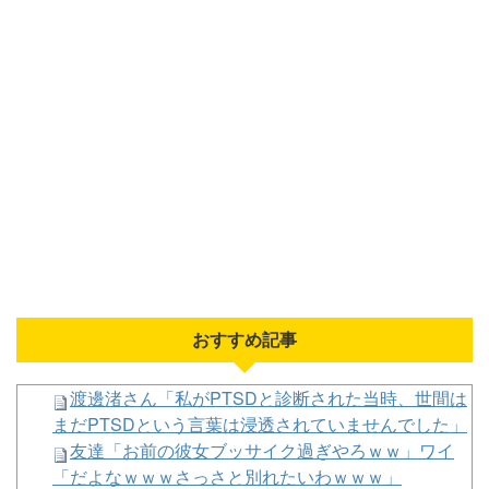
界大会！妖怪ってやっぱ変だわ
t.A.T.u.のドタキャンは「Ｍステ」だけじゃなかっ
た！
女性セブンにイケメン棋士”S6”が登場 渡辺明九段
大激怒😤👎👎
【にじさんじ】スプラトゥーンレイダースの本編そ
っちのけで極悪ミニゲームを極めようとする男
【衝撃】きゃりーぱみゅぱみゅ 本名をさらりと告
白
おすすめ記事
Powered by livedoor 相互RSS
渡邊渚さん「私がPTSDと診断された当時、世間は
まだPTSDという言葉は浸透されていませんでした」
友達「お前の彼女ブッサイク過ぎやろｗｗ」ワイ
「だよなｗｗｗさっさと別れたいわｗｗｗ」