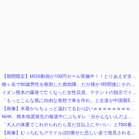
【期間限定】MGS動画が100円セール実施中！！とりあえず全部買うやろｗｗｗｗｗ
槍ヶ岳で60歳男性を救助した救助隊、だが僅か1時間後にその男性が所属していたPTから連絡があって……
イオン熊本の爆発で亡くなった女性店員、テナントの指示でイオン店舗内に強行突入させられた疑惑が浮上中
「もっとこんな風に自由な発想で車を作れ」と左派が中国製EVを絶賛、だがそのシステムは日本が40年前に……
【画像】水着からちょっと溢れてるお○ぱいｗｗｗｗｗｗｗｗｗｗｗ
NHK、熊本地震発生の報道中にぶちギレ「分かんないんだよ！」「情報が無いんだって！」「しーっ！しーっ！」視聴者ドン引き
「大人の体重でこれやられたら見た目以上にヤバい」とTBS番組で起きた”放送事故”に視聴者騒然、仕掛けたやつもずっとヘラヘラしてるだけで……
【画像】むっちむちグラドル(22)痩せた悲しい姿で発見されるｗｗ