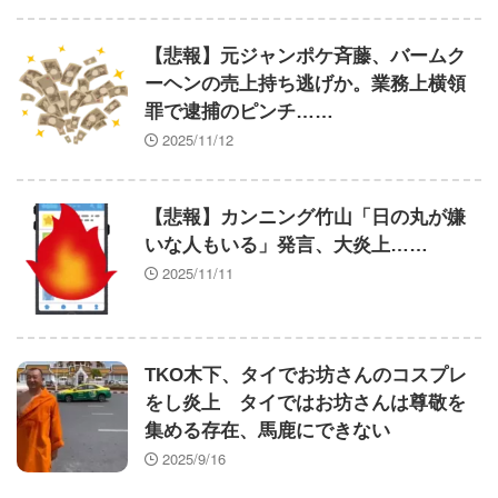
【悲報】元ジャンポケ斉藤、バームク
ーヘンの売上持ち逃げか。業務上横領
罪で逮捕のピンチ……
2025/11/12
【悲報】カンニング竹山「日の丸が嫌
いな人もいる」発言、大炎上……
2025/11/11
TKO木下、タイでお坊さんのコスプレ
をし炎上 タイではお坊さんは尊敬を
集める存在、馬鹿にできない
2025/9/16