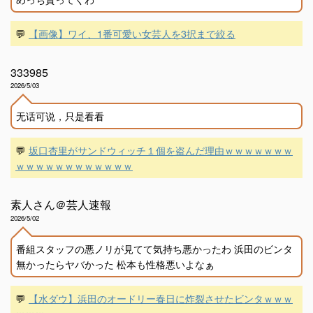
💬
【画像】ワイ、1番可愛い女芸人を3択まで絞る
333985
2026/5/03
无话可说，只是看看
💬
坂口杏里がサンドウィッチ１個を盗んだ理由ｗｗｗｗｗｗｗ
ｗｗｗｗｗｗｗｗｗｗｗｗ
素人さん＠芸人速報
2026/5/02
番組スタッフの悪ノリが見てて気持ち悪かったわ 浜田のビンタ
無かったらヤバかった 松本も性格悪いよなぁ
💬
【水ダウ】浜田のオードリー春日に炸裂させたビンタｗｗｗ