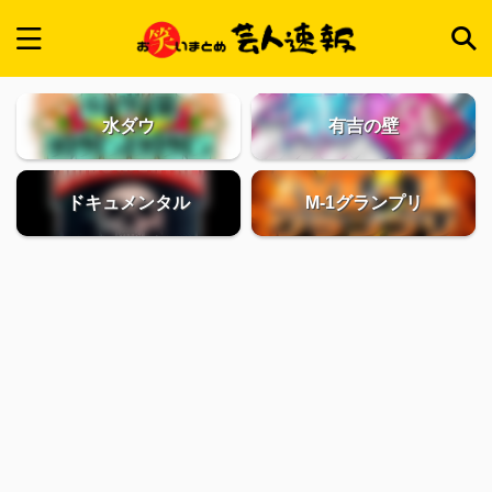
水ダウ
有吉の壁
ドキュメンタル
M-1グランプリ