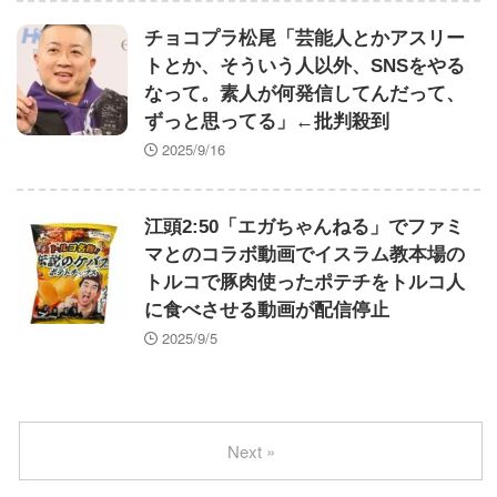
チョコプラ松尾「芸能人とかアスリー
トとか、そういう人以外、SNSをやる
なって。素人が何発信してんだって、
ずっと思ってる」←批判殺到
2025/9/16
江頭2:50「エガちゃんねる」でファミ
マとのコラボ動画でイスラム教本場の
トルコで豚肉使ったポテチをトルコ人
に食べさせる動画が配信停止
2025/9/5
Next »