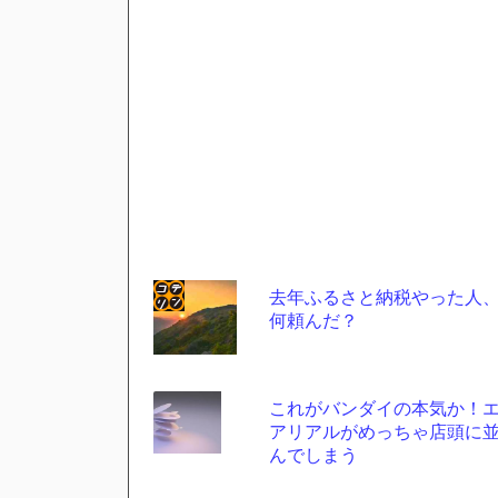
去年ふるさと納税やった人
何頼んだ？
コテ
リン
- 固
これがバンダイの本気か！
定リ
アリアルがめっちゃ店頭に
んでしまう
ンク
自動