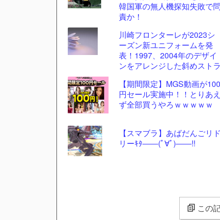
韓国軍の無人機探知失敗で
責か！
川崎フロンターレが2023シ
ーズン新ユニフォームを発
表！1997、2004年のデザイ
ンをアレンジした斜めスト
イプ柄に
【期間限定】MGS動画が10
円セール実施中！！とりあ
ず全部買うやろｗｗｗｗｗ
【スマブラ】あばだんごリ
リーｷﾀ――(ﾟ∀ﾟ)――!!
この記