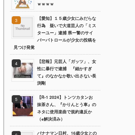
ｗｗｗｗ
【愛知】１５歳少女にみだらな
行為 疑いで大道芸人の「ミス
ターユー」逮捕 県ー警のサイ
バーパトロールが少女の投稿を
見つけ発覚
【悲報】元芸人「ガッツ」、女
性に暴行で逮捕 『細かすぎ
て』のなかなか歌い出さない長
渕剛
【R-1 2024】トンツカタンお
抹茶さん、『かりんとう車』の
ネタに使用楽曲で規約違反か
（※解決済み）
バナナマン日村、16歳少女との