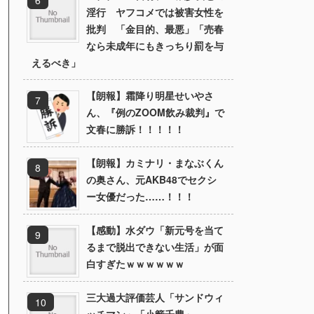
淫行 ヤフコメでは被害女性を
批判 「金目的、最悪」「売春
なら未成年にもきっちり罰を与
えるべき」
【朗報】霜降り明星せいやさ
ん、『例のZOOM飲み裁判』で
文春に勝訴！！！！！
【朗報】カミナリ・まなぶくん
の奥さん、元AKB48でセクシ
ー女優だった……！！！
【感動】水ダウ「新元号を当て
るまで脱出できない生活」が面
白すぎたｗｗｗｗｗｗ
三大過大評価芸人「サンドウィ