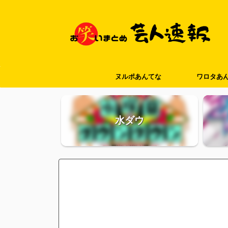
ヌルポあんてな
ワロタあ
水ダウ