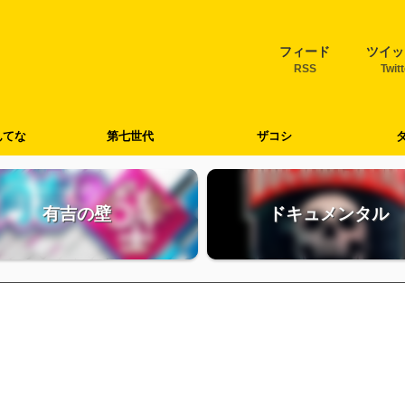
フィード
ツイッ
RSS
Twit
んてな
第七世代
ザコシ
有吉の壁
ドキュメンタル