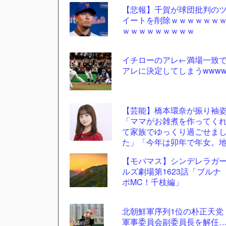
【悲報】千賀が球団批判の
更新
イートを削除ｗｗｗｗｗｗ
ツー
ｗｗｗｗｗｗｗｗｗ
ル
イチローのアレ←満場一致
アレに決定してしまうwww
【芸能】橋本環奈が振り袖
「ママがお雑煮を作ってく
て家族でゆっくり過ごせま
た」「今年は卯年で年女。
に足をつけて頑張ります」
【モバマス】シンデレラガ
ルズ劇場第1623話「ブルナ
ポMC！千枝編」
北朝鮮軍序列1位の朴正天党
軍事委員会副委員長を解任