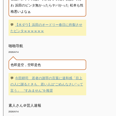
わ 浜田のビンタ無かったらヤバかった 松本も性
格悪いよなぁ
💬
【水ダウ】浜田のオードリー春日に炸裂させ
たビンタｗｗｗｗｗｗ
啪啪导航
2026/4/14
色即是空，空即是色
💬
今田耕司 若者の謝罪の言葉に違和感「目上
の人に謝るときも、若い人は“ごめんなさい”って
言う」 “すみません”を推奨
素人さん＠芸人速報
2026/4/14