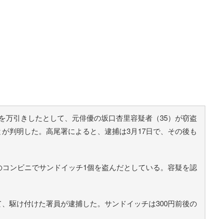
を万引きしたとして、元俳優の坂口杏里容疑者（35）が窃盗
が判明した。高尾署によると、逮捕は3月17日で、その後も
のコンビニでサンドイッチ1個を盗んだとしている。容疑を認
、駆け付けた署員が逮捕した。サンドイッチは300円前後の