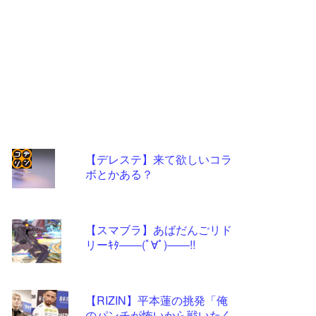
【デレステ】来て欲しいコラ
ボとかある？
コテ
リン
- 固
【スマブラ】あばだんごリド
定リ
リーｷﾀ――(ﾟ∀ﾟ)――!!
ンク
自動
【RIZIN】平本蓮の挑発「俺
更新
のパンチが怖いから戦いたく