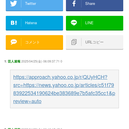
Twitter
Share
Hatena
LINE
コメント
URLコピー
1:
2025/04/25(金) 06:09:37.71 0
芸人速報
https://approach.yahoo.co.jp/r/QUyHCH?
src=https://news.yahoo.co.jp/articles/c51f79
83922534190624be383689e7b5afc35cc1&p
review=auto