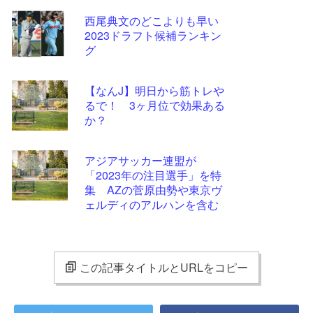
西尾典文のどこよりも早い
2023ドラフト候補ランキン
グ
【なんJ】明日から筋トレや
るで！ 3ヶ月位で効果ある
か？
アジアサッカー連盟が
「2023年の注目選手」を特
集 AZの菅原由勢や東京ヴ
ェルディのアルハンを含む
11選手
この記事タイトルとURLをコピー