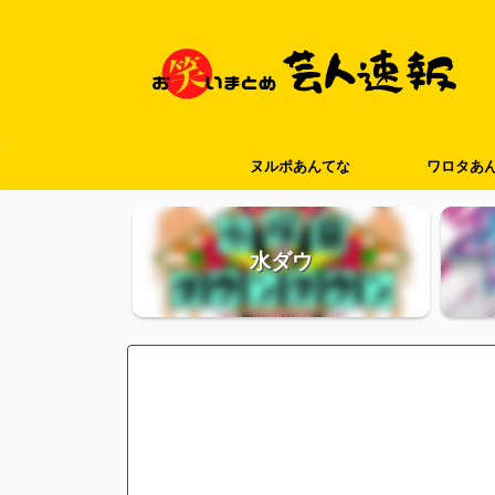
ヌルポあんてな
ワロタあ
水ダウ