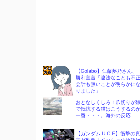
【Colabo】仁藤夢乃さん、
勝利宣言「違法なことも不
コテ
会計も無いことが明らかに
リン
りました」
- 固
おとなしくしろ！爪切りが
定リ
で抵抗する猫はこうするの
一番・・・。海外の反応
ンク
自動
【ガンダム U.C.E】衝撃の
更新
実が判明！ペッシェの物語