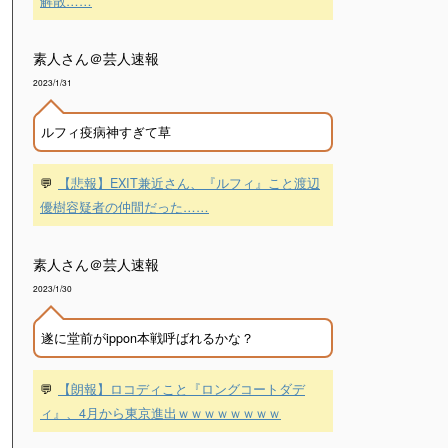
解散……
素人さん＠芸人速報
2023/1/31
ルフィ疫病神すぎて草
💬
【悲報】EXIT兼近さん、『ルフィ』こと渡辺
優樹容疑者の仲間だった……
素人さん＠芸人速報
2023/1/30
遂に堂前がippon本戦呼ばれるかな？
💬
【朗報】ロコディこと『ロングコートダデ
ィ』、4月から東京進出ｗｗｗｗｗｗｗｗ