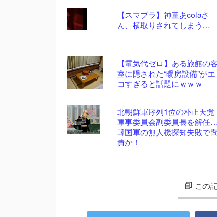
【スマブラ】神童あcolaさ
ん、横取りされてしまう…
【電気代ゼロ】ある旅館の
室に隠された“暖房設備”がエ
コすぎると話題にｗｗｗ
北朝鮮軍序列1位の朴正天党
軍事委員会副委員長を解任
韓国軍の無人機探知失敗で
責か！
この記