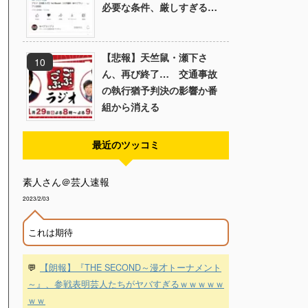
必要な条件、厳しすぎる…
【悲報】天竺鼠・瀬下さ
ん、再び終了… 交通事故
の執行猶予判決の影響か番
組から消える
最近のツッコミ
素人さん＠芸人速報
2023/2/03
これは期待
💬
【朗報】『THE SECOND～漫才トーナメント
～』、参戦表明芸人たちがヤバすぎるｗｗｗｗｗ
ｗｗ