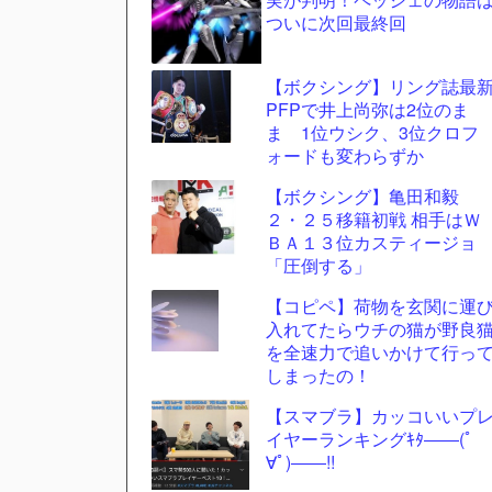
ツー
ついに次回最終回
ル
【ボクシング】リング誌最
PFPで井上尚弥は2位のま
ま 1位ウシク、3位クロフ
ォードも変わらずか
【ボクシング】亀田和毅
２・２５移籍初戦 相手はＷ
ＢＡ１３位カスティージョ
「圧倒する」
【コピペ】荷物を玄関に運
入れてたらウチの猫が野良
を全速力で追いかけて行っ
しまったの！
【スマブラ】カッコいいプ
イヤーランキングｷﾀ――(ﾟ
∀ﾟ)――!!