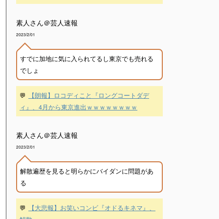
素人さん＠芸人速報
2023/2/01
すでに加地に気に入られてるし東京でも売れる
でしょ
💬
【朗報】ロコディこと『ロングコートダデ
ィ』、4月から東京進出ｗｗｗｗｗｗｗｗ
素人さん＠芸人速報
2023/2/01
解散遍歴を見ると明らかにバイダンに問題があ
る
💬
【大悲報】お笑いコンビ『オドるキネマ』、