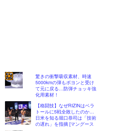
驚きの衝撃吸収素材、時速
5000kmの弾もボヨンと受け
コテ
て元に戻る…防弾チョッキ強
リン
化用素材！
- 固
【格闘技】なぜRIZINはベラ
定リ
トールに5戦全敗したのか…
日米を知る堀口恭司は「技術
ンク
の遅れ」を指摘 [マングース
自動
★]