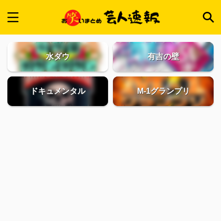
水ダウ
有吉の壁
ドキュメンタル
M-1グランプリ