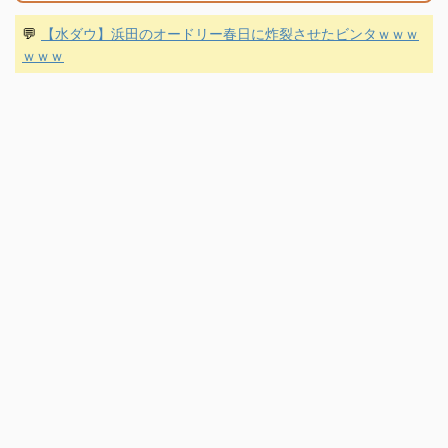
💬
【水ダウ】浜田のオードリー春日に炸裂させたビンタｗｗｗ
ｗｗｗ