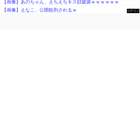
【画像】あのちゃん、えちえちキス顔披露ｗｗｗｗｗｗ
【画像】えなこ、公開処刑されるｗ
コテリン
- 固定リ
ンク自動
更新ツー
ル