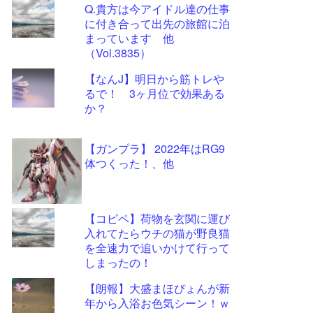
Q.貴方は今アイドル達の仕事
更新
に付き合って出先の旅館に泊
ツー
まっています 他
ル
（Vol.3835）
【なんJ】明日から筋トレや
るで！ 3ヶ月位で効果ある
か？
【ガンプラ】 2022年はRG9
体つくった！、他
【コピペ】荷物を玄関に運び
入れてたらウチの猫が野良猫
を全速力で追いかけて行って
しまったの！
【朗報】大盛まほぴょんが新
年から入浴お色気シーン！ｗ