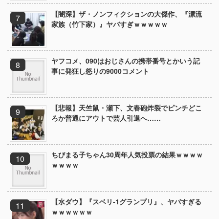
【闇深】ザ・ノンフィクションの大傑作、『漂流
家族（竹下家）』ヤバすぎｗｗｗｗｗ
ヤフコメ、090はおじさんの携帯番号とかいう記
事に発狂し怒りの9000コメント
【悲報】天竺鼠・瀬下、文春砲炸裂でピンチどこ
ろか普通にアウトで芸人引退へ……
ちびまる子ちゃん30周年人気投票の結果ｗｗｗｗ
ｗｗｗｗ
【水ダウ】『スベリ-1グランプリ』、ヤバすぎる
ｗｗｗｗｗｗ