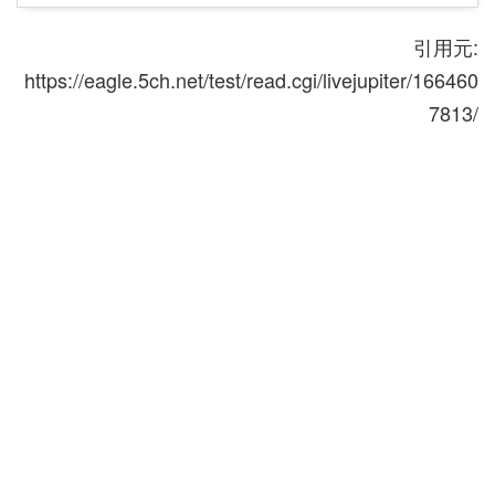
引用元:
https://eagle.5ch.net/test/read.cgi/livejupiter/166460
7813/