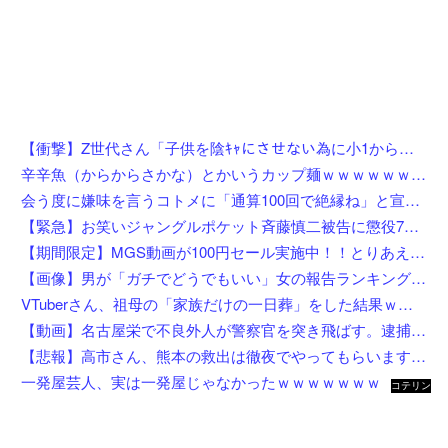
【衝撃】Z世代さん「子供を陰ｷｬにさせない為に小1から髪を金髪に染めさせてる」←これ効果あると思う？？？？？？
辛辛魚（からからさかな）とかいうカップ麺ｗｗｗｗｗｗｗｗｗｗ
会う度に嫌味を言うコトメに「通算100回で絶縁ね」と宣言した私！カウント達成後、鍵を交換して庭で喚くコトメに仕掛けた恥ずかしすぎる撃退法←律儀に録音＆カウントしてて草
【緊急】お笑いジャングルポケット斉藤慎二被告に懲役7年の求刑←これ…
【期間限定】MGS動画が100円セール実施中！！とりあえず全部買うやろｗｗｗｗｗ
【画像】男が「ガチでどうでもいい」女の報告ランキング、圧倒的第１位と言えば『コレ』w w w w w w w w w w
VTuberさん、祖母の「家族だけの一日葬」をした結果ｗｗｗｗｗｗｗ
【動画】名古屋栄で不良外人が警察官を突き飛ばす。逮捕しろやｗｗｗ
【悲報】高市さん、熊本の救出は徹夜でやってもらいますと言ってしまいめっちゃ炎上してしまうw w w w w w w w w
一発屋芸人、実は一発屋じゃなかったｗｗｗｗｗｗｗ
コテリン
- 固定リ
ンク自動
更新ツー
ル