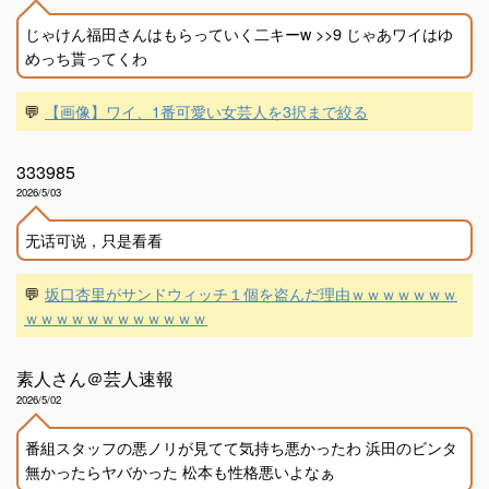
じゃけん福田さんはもらっていく二キーw >>9 じゃあワイはゆ
めっち貰ってくわ
💬
【画像】ワイ、1番可愛い女芸人を3択まで絞る
333985
2026/5/03
无话可说，只是看看
💬
坂口杏里がサンドウィッチ１個を盗んだ理由ｗｗｗｗｗｗｗ
ｗｗｗｗｗｗｗｗｗｗｗｗ
素人さん＠芸人速報
2026/5/02
番組スタッフの悪ノリが見てて気持ち悪かったわ 浜田のビンタ
無かったらヤバかった 松本も性格悪いよなぁ