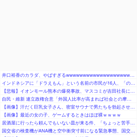
井口裕香のカラダ、やばすぎるwwwwwwwwwwwwwwwwwwwww
インドネシアに「ドラえもん」という名前の市民が16人、「のび太」は181人
【悲報】イオンモール熊本の爆発事故、マスコミが吉田社長にイオンのせいでガス漏れたと言わんばかりのガン詰め記者会見がネットで話題に → ………
自民・維新 連立政権合意「外国人比率が高まれば社会との摩擦が起きかねない」外国人の受け入れ人数に量的管理（数値目標の検討を含む）を進める 経済界「制限強化は困る」と懸念
【画像】汗だく巨乳女子さん、密室サウナで男たちを勃起させてしまうｗｗｗｗｗｗ
【画像】最近の女の子、ゲームするときはほぼ裸ｗｗｗｗ
居酒屋に行ったら頼んでもいない皿が来る件、「ちょっと苦手なのよ」とタレントが不満を漏らしており……
国交省の検査機がANA機と空中衝突寸前になる緊急事態、国交省側は己の非を頑として認めず……