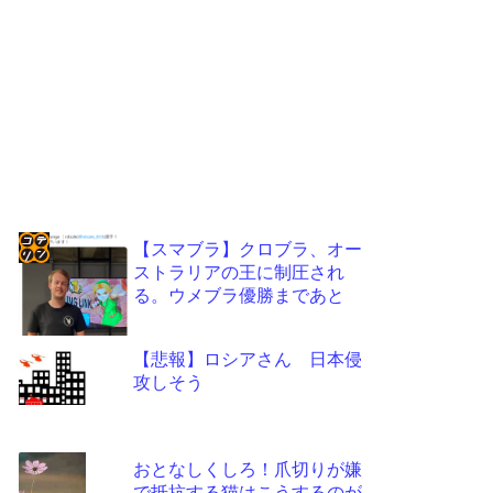
【スマブラ】クロブラ、オー
ストラリアの王に制圧され
コテ
る。ウメブラ優勝まであと
リン
- 固
【悲報】ロシアさん 日本侵
定リ
攻しそう
ンク
自動
おとなしくしろ！爪切りが嫌
更新
で抵抗する猫はこうするのが