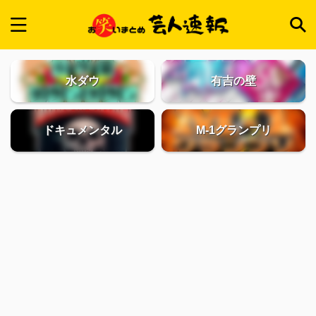
水ダウ
有吉の壁
ドキュメンタル
M-1グランプリ