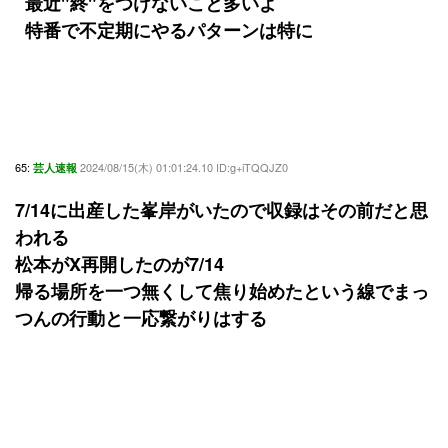
最近"終"をつけないこと多いよ
特番で不定期にやるパターンは特に
65:
2024/08/15(木) 01:01:24.10 ID:g+iTQQJZ0
芸人速報
7/14に出産した峯岸がいたので収録はその前だと思
われる
松本がX再開したのが7/14
帰る場所を一つ無くして焦り始めたという線でまっ
つんの行動と一応繋がりはする