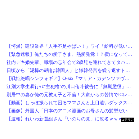
【愕然】建設業界「人手不足やばい！」ワイ「給料が低いんやろうなぁ」→調べた結果w w w w w w w
【緊急速報】俺たちの愛子さま、熱愛発覚！？横になってしまう奴らが大量発生してしまう…
社内デキ婚先輩、職場の忘年会で2歳児を連れてきてタバコスパスパ酒ゴクゴクで親の自覚ゼロｗｗ挙句の果てに突き飛ばして頭を打たせ「久々の外食でゆっくりしたいんだよ！」にドン引き
日頃から「泥棒の9割は韓国人」と嫌韓発言を繰り返すトメ！冬ソナにハマり私のヨン様グッズを勝手に持ち出したので、トメ自身の「あの自論」で撃退したったｗｗ←矛盾だらけのトメにブーメラン刺さりまくり
【戦姫絶唱シンフォギア】Q-six「マリア・カデンツァヴナ・イヴ」フィギュア【8月4日予約開始】
江別大学生暴行ﾀﾋ″主犯格″の川口侑斗被告に「無期懲役」の判決→当時17歳少年に「懲役30年」の判決
別居中の妻が俺の元教え子と不倫！大家からの苦情でICレコーダーを設置後、協力者に間男を寝取らせて現場写真を確保、面会日にデータを手渡した結果←状況がカオスすぎるだろ
【動画】しっぽ振られて困るママさんと上目遣いダックス（ノ∇`）
【画像】外国人「日本のアニメ漫画のお母さんの髪型だいたいこれだよなwwwwwwwww」←コレは分かるw w w w w w w w
【速報】れいわ新選組さん「いのちの党」に改名ｗｗｗｗｗｗｗｗ
コテリン
- 固定リ
ンク自動
更新ツー
ル