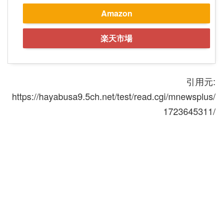
Amazon
楽天市場
引用元:
https://hayabusa9.5ch.net/test/read.cgi/mnewsplus/
1723645311/