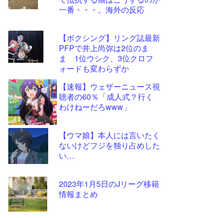
ツー
一番・・・。海外の反応
ル
【ボクシング】リング誌最新
PFPで井上尚弥は2位のま
ま 1位ウシク、3位クロフ
ォードも変わらずか
【速報】ウェザーニュース視
聴者の60％「成人式？行く
わけねーだろwww」
【ウマ娘】本人には言いたく
ないけどフジを独り占めした
い…
2023年1月5日のJリーグ移籍
情報まとめ