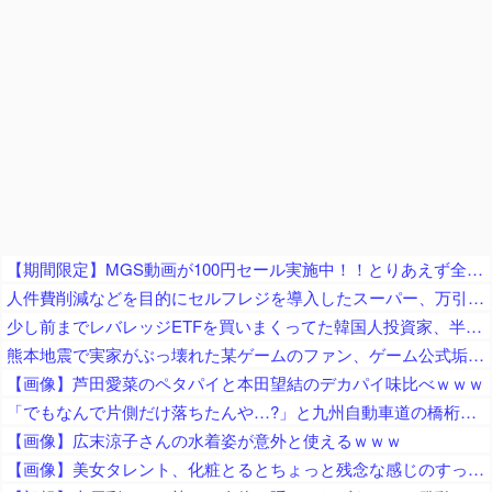
【期間限定】MGS動画が100円セール実施中！！とりあえず全部買うやろｗｗｗｗｗ
人件費削減などを目的にセルフレジを導入したスーパー、万引き被害が急増 被害額は推定約５００万円
少し前までレバレッジETFを買いまくってた韓国人投資家、半導体株が下落局面に突入したと判断した途端に……
熊本地震で実家がぶっ壊れた某ゲームのファン、ゲーム公式垢が投稿自粛を発表してしまうと……
【画像】芦田愛菜のペタパイと本田望結のデカパイ味比べｗｗｗ
「でもなんで片側だけ落ちたんや…?」と九州自動車道の橋桁の様子に土木関係者が困惑、橋桁が残ったことは大絶賛するも……
【画像】広末涼子さんの水着姿が意外と使えるｗｗｗ
【画像】美女タレント、化粧とるとちょっと残念な感じのすっぴんになるｗｗｗ