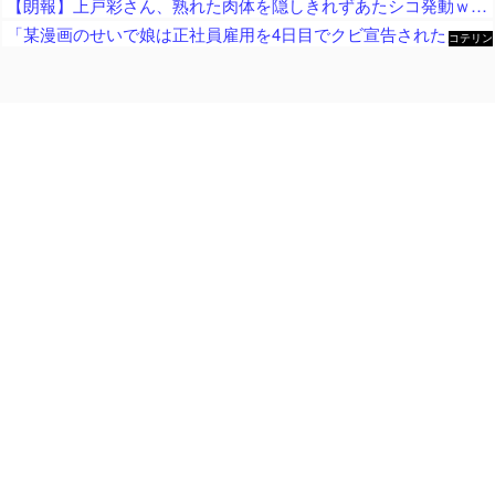
【朗報】上戸彩さん、熟れた肉体を隠しきれずあたシコ発動ｗｗｗ
「某漫画のせいで娘は正社員雇用を4日目でクビ宣告された」とジャーナリストがアニメ化中止を要求、まず最初に会社を訴えたら？とのツッコミが……
コテリン
- 固定リ
ンク自動
更新ツー
ル