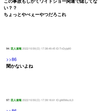
この事故もしかてワイドショー関連で隠してな
い？？
ちょっとやべぇーやつだろこれ
94:
2022/10/30(日) 17:38:49.45 ID:TnDyjqtt0
芸人速報
>>86
聞かないよね
97:
2022/10/30(日) 17:39:18.61 ID:gM0MsziL0
芸人速報
>>86