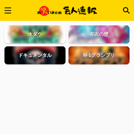
水ダウ
有吉の壁
ドキュメンタル
M-1グランプリ