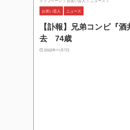
トップページ
>
お笑い芸人
>
ニュース
>
【自動車保険】任意保険に加入しな
【朗報】プチプチで有名な川上産業
お笑い芸人
ニュース
【画像】元TOKIO山口達也さん、家賃
姿がこちら…
【訃報】兄弟コンビ『酒
【ウマ娘】今回のチャンミでもオワ
去 74歳
ワイ、愛車を手放せと婚約者に言わ
無能なワイでも出来る楽な仕事を教
2022年11月7日
ロシア海軍の太平洋艦隊、日本海や
威嚇か！
【急募】「みんな仕事帰りに家で何
手を使っても最強！『ブルーロック
画】
【画像】ミスド、最強の組合せが決
Powered by livedoor 相互RSS