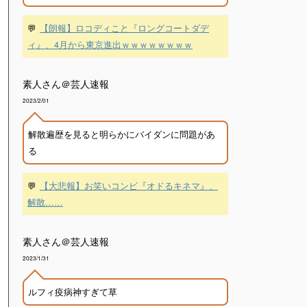
💬
【朗報】ロコディこと『ロングコートダデ
ィ』、4月から東京進出ｗｗｗｗｗｗｗｗ
素人さん＠芸人速報
2023/2/01
解散遍歴を見ると明らかにバイダンに問題があ
る
💬
【大悲報】お笑いコンビ『オドるキネマ』、
解散……
素人さん＠芸人速報
2023/1/31
ルフィ疫病神すぎて草