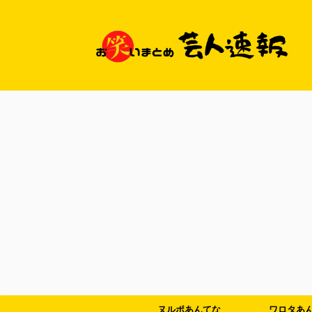
ヌルポあんてな
ワロタあ