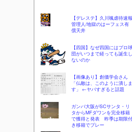
【デレステ】久川颯虐待速
管理人/地獄のはーフェス有
コテ
償天井
リン
- 固
【四国】なぜ四国にはプロ
定リ
団がいつまで経っても誕生
ないのか
ンク
自動
【画像あり】創価学会さん
更新
「仏敵は、このように潰し
ツー
す」 ←ヤバすぎると話題
ル
ガンバ大阪がSCサンタ・リ
タからMFダワンを完全移籍
で獲得と発表 昨季は期限
き移籍でプレー