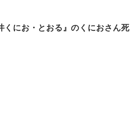
い層の考え方「金無きゃ払わなくてすむので入り損」
、社名を「プチプチ株式会社」に変更ｗｗｗｗｗ
3万4000円の湘南の家からYouTube更新。激痩せした現在の
井くにお・とおる』のくにおさん死
オワになってるルラち
れる→…これって正論か？
えてくれや
オホーツク海で軍事演習開始…ウクライナ支援続ける日本を
してんの？」←これ・・・・
』主演・高橋文哉、始球式でノーバン＆深い一礼に称賛【動
定