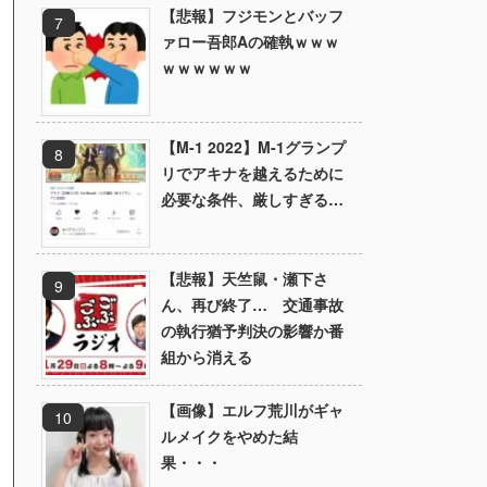
【悲報】フジモンとバッフ
ァロー吾郎Aの確執ｗｗｗ
ｗｗｗｗｗｗ
【M-1 2022】M-1グランプ
リでアキナを越えるために
必要な条件、厳しすぎる…
【悲報】天竺鼠・瀬下さ
ん、再び終了… 交通事故
の執行猶予判決の影響か番
組から消える
【画像】エルフ荒川がギャ
ルメイクをやめた結
果・・・