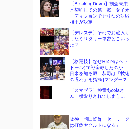
【BreakingDown】朝倉未来
と契約しての第一戦、女子
ーディションでせりなの対
相手が決定
【デレステ】それでお蔵入
したミリタリー軍曹どこい
た？
【格闘技】なぜRIZINはベラ
トールに5戦全敗したのか…
日米を知る堀口恭司は「技
の遅れ」を指摘 [マングース
★]
【スマブラ】神童あcolaさ
ん、横取りされてしまう…
阪神・岡田監督「セ・リー
は打倒ヤクルトになる」