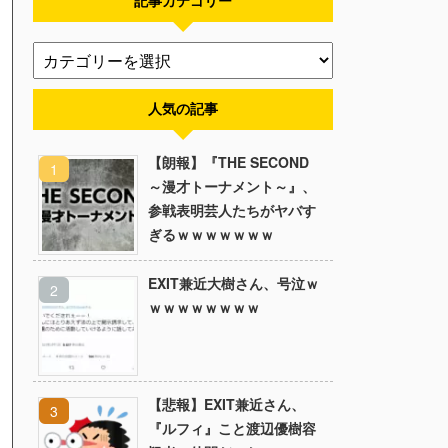
記事カテゴリー
人気の記事
【朗報】『THE SECOND
～漫才トーナメント～』、
参戦表明芸人たちがヤバす
ぎるｗｗｗｗｗｗｗ
EXIT兼近大樹さん、号泣ｗ
ｗｗｗｗｗｗｗｗ
【悲報】EXIT兼近さん、
『ルフィ』こと渡辺優樹容