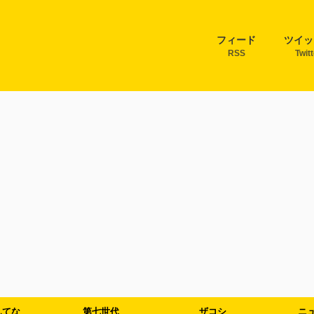
フィード
ツイッ
RSS
Twit
んてな
第七世代
ザコシ
ニ