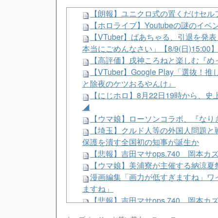
【朗報】ユニクロ式の置くだけセル
【ホロライブ】Youtubeの謎のイベ
【VTuber】ばあちゃる、引退を
本当にごめんなさい」【8/9(日)15:00
【高評価】戌神ころねと楽しむ『め
【VTuber】Google Play
と除夜のケツおるやんけ』
【にじホロ】8月22日19時から、史
◢
【ウマ娘】ローソンコラボ、『なり
【埼玉】クルド人等の外国人問題と
保護を潰す全国初の知事が誕生か
【悲報】吉田マサops.740 岡本カズop
【ウマ娘】美浦寮が主催する納涼夏
漫画編集「画力が低すぎますね」ワ
ますね」
【悲報】吉田マサops.740 岡本カズop
中国とロシア海軍艦艇4隻が日本列