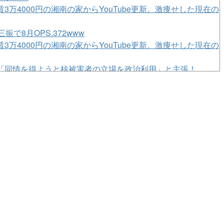
3万4000円の湘南の家からYouTube更新。激痩せした現在の
で8月OPS.372www
3万4000円の湘南の家からYouTube更新。激痩せした現在の
「同情を得ようと核被害者の立場を政治利用」と主張！
甲子園2026世界大会！妖怪ってやっぱ変だわ
」だけじゃなかった！
 渡辺明九段大激怒😤👎👎
ダースの本編そっちのけで極悪ミニゲームを極めようとする
名をさらりと告白