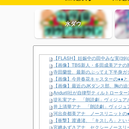
水ダウ
【FLASH】妊娠中の田中みな実(3
【画像】TBS新人・多田成美アナの
寺田蘭世、最新のぶってえ下半身ガ
【画像】今井春花キャスターの●●
【画像】最近のJKダンス部、胸の迫力
Anduril社が自律型ティルトロー
堤礼実アナ 「朗読劇」ヴィジュアル
井上清華アナ 「朗読劇」ヴィジュア
河出奈都美アナ ノースリニットの●
【衝撃】渡邊渚、「キスしろ」とい
宮﨑あずさアナ セクシーノースリ