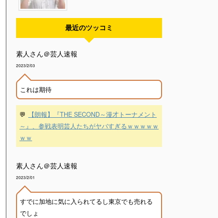
最近のツッコミ
素人さん＠芸人速報
2023/2/03
これは期待
💬
【朗報】『THE SECOND～漫才トーナメント
～』、参戦表明芸人たちがヤバすぎるｗｗｗｗｗ
ｗｗ
素人さん＠芸人速報
2023/2/01
すでに加地に気に入られてるし東京でも売れる
でしょ