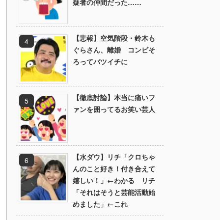
疑者の仲間だった……
【悲報】空気階段・鈴木も
ぐらさん、離婚 コンビそ
ろってバツイチに
【徹底討論】本当に痛いフ
ァンを囲ってるお笑い芸人
【水ダウ】リチ「クロちゃ
んのこと好き！付き合えて
嬉しい！」←わかる リチ
「それはそうと芸能活動始
めました」←これ