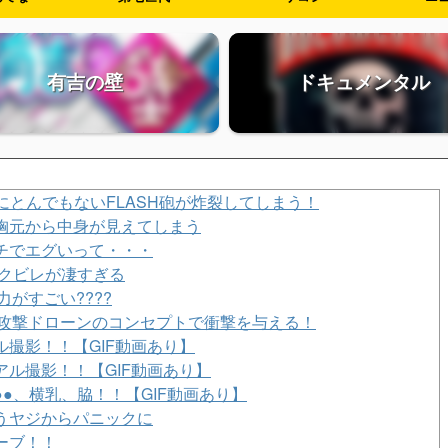
有吉の壁
ドキュメンタル
9)にとんでもないFLASH砲が炸裂してしまう！
胸元から中身が見えてしまう
チでエグいって・・・
とクビレが凄すぎる
がすごい????
ター攻撃ドローンのコンセプトで衝撃を与える！
撮影！！【GIF動画あり】
ル撮影！！【GIF動画あり】
●、横乳、脇！！【GIF動画あり】
うヤジからパニックに
ーブ！！