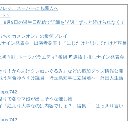
フレジ、スーパーにも導入へ
ント？
発表 8月9日の誕生日配信で詳細を説明「ずっと続けられなくて
】
っちゃカメレオン』の爆笑プレイ
「選抜！推しナイン発表会」出演者発表！『にじだけと思ってたけど座長
上初 ”推しトークバラエティ” 番組 ◤選抜！推しナイン発表会
きり！からあげクンぬいぐるみ』などの追加グッズ情報公開
戦う河合ゆうすけ議員 埼玉県知事に立候補へ 外国人生活
s.742
祭りで各ウマ娘が出しそうな催し物
イ「絵より大事なのは内容でしょ？」編集「…はっきり言い
s.742
島を一周…防衛省が全航路を公開！