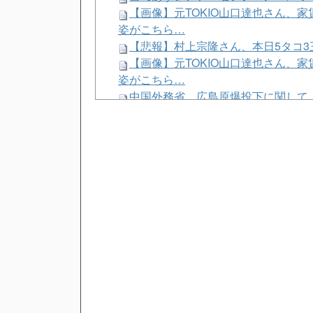
【画像】元TOKIO山口達也さん、家賃
姿がこちら…
【悲報】村上宗隆さん、本日5タコ3三振
【画像】元TOKIO山口達也さん、家賃
姿がこちら…
中国外務省、広島原爆投下に関して
【にじ甲2026】にじさんじサイレン
t.A.T.u.のドタキャンは「Ｍステ
女性セブンにイケメン棋士”S6”が登場
【にじさんじ】スプラトゥーンレイ
男
【衝撃】きゃりーぱみゅぱみゅ 本
Powered by livedoor 相互RSS