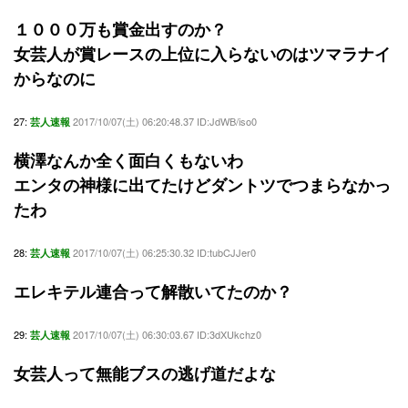
１０００万も賞金出すのか？
女芸人が賞レースの上位に入らないのはツマラナイ
からなのに
27:
2017/10/07(土) 06:20:48.37 ID:JdWB/iso0
芸人速報
横澤なんか全く面白くもないわ
エンタの神様に出てたけどダントツでつまらなかっ
たわ
28:
2017/10/07(土) 06:25:30.32 ID:tubCJJer0
芸人速報
エレキテル連合って解散いてたのか？
29:
2017/10/07(土) 06:30:03.67 ID:3dXUkchz0
芸人速報
女芸人って無能ブスの逃げ道だよな