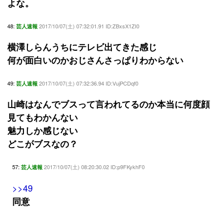
よな。
48:
2017/10/07(土) 07:32:01.91 ID:ZBxsX1ZI0
芸人速報
横澤しらんうちにテレビ出てきた感じ
何が面白いのかおじさんさっぱりわからない
49:
2017/10/07(土) 07:32:36.94 ID:VujPCDqf0
芸人速報
山崎はなんでブスって言われてるのか本当に何度顔
見てもわかんない
魅力しか感じない
どこがブスなの？
57:
2017/10/07(土) 08:20:30.02 ID:p9FKykhF0
芸人速報
>>49
同意