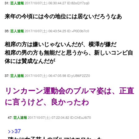
31:
2017/10/07(土) 06:30:44.27 ID:82oQY7zq0
芸人速報
来年の今頃には今の地位には居ないだろうなあ
35:
2017/10/07(土) 06:43:54.25 ID:+P0D3b7c0
芸人速報
相席の方は嫌いじゃないんだが、横澤が嫌だ
相席の男の方も無能だと思うから、新しいコンビ自
体には賛成なんだが
37:
2017/10/07(土) 06:47:05.98 ID:yUB6F2ZZ0
芸人速報
リンカーン運動会のブルマ姿は、正直
に言うけど、良かったわ
47:
2017/10/07(土) 07:22:04.82 ID:ChEuJ6i70
芸人速報
>>37