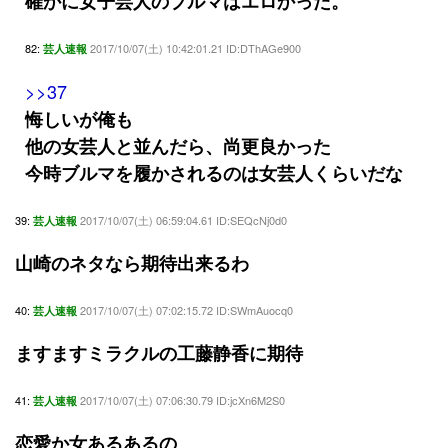
確かに女子芸人のブルマはエロかった。
82:
2017/10/07(土) 10:42:01.21 ID:DThAGe900
芸人速報
>>37
悔しいが俺も
他の女芸人と並んだら、尚更良かった
今時ブルマを履かされるのは女芸人くらいだな
39:
2017/10/07(土) 06:59:04.61 ID:SEQcNj0d0
芸人速報
山崎のネタなら期待出来るわ
40:
2017/10/07(土) 07:02:15.72 ID:SWmAuocq0
芸人速報
ますますミラクルの工藤静香に期待
41:
2017/10/07(土) 07:06:30.79 ID:jcXn6M2S0
芸人速報
恋愛か女あるあるの