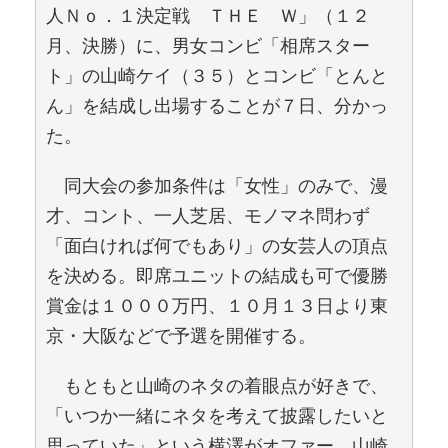
人Ｎｏ．１決定戦 ＴＨＥ Ｗ」（１２
月、決勝）に、男女コンビ「相席スター
ト」の山崎ケイ（３５）とコンビ「とんと
ん」を結成し出場することが７日、分かっ
た。
同大会の参加条件は「女性」のみで、漫
才、コント、一人芝居、モノマネ問わず
「面白ければ何でもあり」の女芸人の頂点
を決める。即席ユニットの結成も可で優勝
賞金は１０００万円、１０月１３日より東
京・大阪などで予選を開催する。
もともと山崎のネタの着眼点が好きで、
「いつか一緒にネタを考えて披露したいと
思っていた」という横澤がオファー。山崎