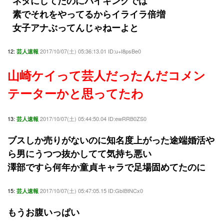
ネタにしてたのにバイキングでは
素でそれをやってるからイライラ倍増
女子アナぶってんじゃねーよと
12:
2017/10/07(土) 05:36:13.01 ID:u+I8psBe0
芸人速報
山崎ケイって芸人だったんだコメン
テーターかと思ってたわ
13:
2017/10/07(土) 05:44:50.04 ID:ewRRB0ZS0
芸人速報
ブスしか売りがないのに知名度上がった途端婚活や
ら男にうつつ抜かしてて気持ち悪い
澤部ですら何年か童貞キャラで足場固めてたのに
15:
2017/10/07(土) 05:47:05.15 ID:GbIBtNCx0
芸人速報
もうお腹いっぱい