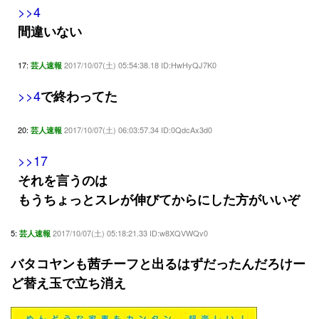
>>4
間違いない
17:
2017/10/07(土) 05:54:38.18 ID:HwHyQJ7K0
芸人速報
>>4
で終わってた
20:
2017/10/07(土) 06:03:57.34 ID:0QdcAx3d0
芸人速報
>>17
それを言うのは
もうちょっとスレが伸びてからにした方がいいぞ
5:
2017/10/07(土) 05:18:21.33 ID:w8XQVWQv0
芸人速報
バタコヤンも茜チーフと出るはずだったんだろけー
ど替え玉で立ち消え