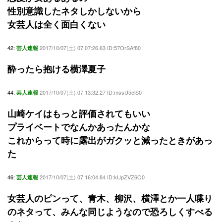
性別意識したネタしかしないから
女芸人は全く面白くない
42:
2017/10/07(土) 07:07:26.63 ID:57OrSAf80
芸人速報
酔ったら抱ける横澤夏子
44:
2017/10/07(土) 07:13:32.27 ID:mssU5elS0
芸人速報
山崎ケイはもっと評価されてもいい
プライベートでなんかあったんかな
これからって時に露出がガクッと減ったときがあっ
た
46:
2017/10/07(土) 07:16:04.84 ID:kUpZVZ6Q0
芸人速報
女芸人のピンって、青木、柳沢、横澤とか一人喋り
のネタって、みんな同じようなので恐ろしくすべる