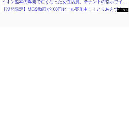
イオン熊本の爆発で亡くなった女性店員、テナントの指示でイオン店舗内に強行突入させられた疑惑が浮上中
【期間限定】MGS動画が100円セール実施中！！とりあえず全部買うやろｗｗｗｗｗ
コテリン
- 固定リ
ンク自動
更新ツー
ル