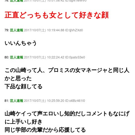
76:
2017/10/07(土) 10:01:08.42 ID:dgN1l6WV0
芸人速報
正直どっちも女として好きな顔
79:
2017/10/07(土) 10:19:44.88 ID:ljjVhZXd0
芸人速報
いいんちゃう
80:
2017/10/07(土) 10:22:24.42 ID:0patsS3e0
芸人速報
この山崎って人、プロミスの女マネージャと同じ人
かと思った
下品な顔してる
81:
2017/10/07(土) 10:25:59.20 ID:o6Bz461I0
芸人速報
山崎ケイって声エロいし知的だしコメントもなにげ
に上手いし好き
同じ学部の先輩だから応援してる