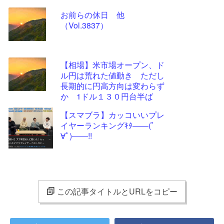
お前らの休日 他
（Vol.3837）
【相場】米市場オープン、ド
ル円は荒れた値動き ただし
長期的に円高方向は変わらず
か 1ドル１３０円台半ば
【スマブラ】カッコいいプレ
イヤーランキングｷﾀ――(ﾟ
∀ﾟ)――!!
この記事タイトルとURLをコピー