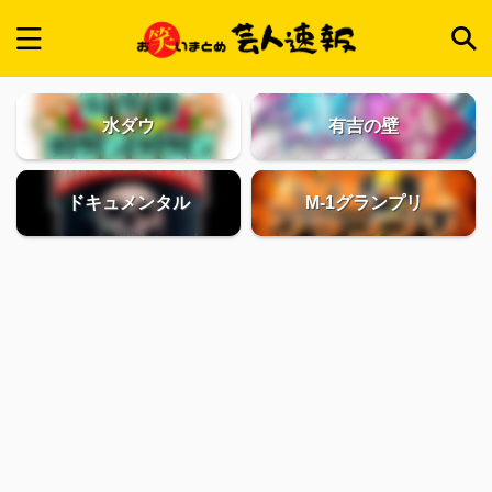
水ダウ
有吉の壁
ドキュメンタル
M-1グランプリ