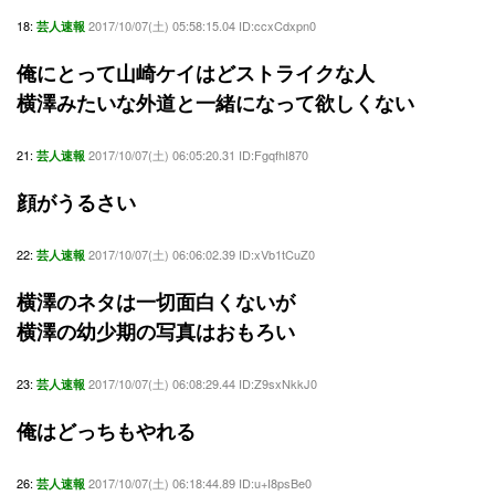
18:
2017/10/07(土) 05:58:15.04 ID:ccxCdxpn0
芸人速報
俺にとって山崎ケイはどストライクな人
横澤みたいな外道と一緒になって欲しくない
21:
2017/10/07(土) 06:05:20.31 ID:FgqfhI870
芸人速報
顔がうるさい
22:
2017/10/07(土) 06:06:02.39 ID:xVb1tCuZ0
芸人速報
横澤のネタは一切面白くないが
横澤の幼少期の写真はおもろい
23:
2017/10/07(土) 06:08:29.44 ID:Z9sxNkkJ0
芸人速報
俺はどっちもやれる
26:
2017/10/07(土) 06:18:44.89 ID:u+I8psBe0
芸人速報