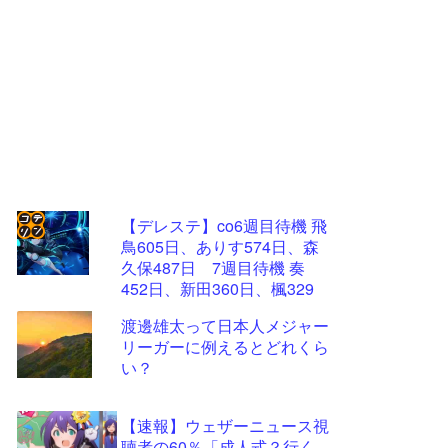
【デレステ】co6週目待機 飛
鳥605日、ありす574日、森
コテ
久保487日 7週目待機 奏
リン
452日、新田360日、楓329
日、加蓮270日、蘭子259日
- 固
渡邊雄太って日本人メジャー
定リ
リーガーに例えるとどれくら
い？
ンク
自動
【速報】ウェザーニュース視
更新
聴者の60％「成人式？行く