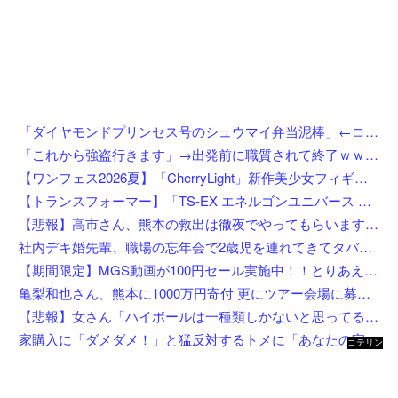
「ダイヤモンドプリンセス号のシュウマイ弁当泥棒」←コイツの正体
「これから強盗行きます」→出発前に職質されて終了ｗｗｗｗｗｗｗｗ
【ワンフェス2026夏】「CherryLight」新作美少女フィギュア情報まとめ
【トランスフォーマー】「TS-EX エネルゴンユニバース オプティマスプライム」【T-SPARK ZONE 流通限定で予約開始】
【悲報】高市さん、熊本の救出は徹夜でやってもらいますと言ってしまいめっちゃ炎上してしまうw w w w w w w w w
社内デキ婚先輩、職場の忘年会で2歳児を連れてきてタバコスパスパ酒ゴクゴクで親の自覚ゼロｗｗ挙句の果てに突き飛ばして頭を打たせ「久々の外食でゆっくりしたいんだよ！」にドン引き
【期間限定】MGS動画が100円セール実施中！！とりあえず全部買うやろｗｗｗｗｗ
亀梨和也さん、熊本に1000万円寄付 更にツアー会場に募金箱設置
【悲報】女さん「ハイボールは一種類しかないと思ってると恥かくよ」←まさかお前ら知らない訳ないよな？？？？？？？
家購入に「ダメダメ！」と猛反対するトメに「あなたの家じゃありません」と言い放った結果→激怒したトメが自ら〇〇を口にして最高の展開へｗｗｗｗｗｗ
コテリン
- 固定リ
ンク自動
更新ツー
ル