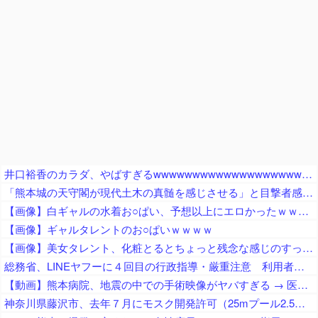
井口裕香のカラダ、やばすぎるwwwwwwwwwwwwwwwwwwwww
「熊本城の天守閣が現代土木の真髄を感じさせる」と目撃者感嘆、10年前の地震で満身創痍状態になっていたが……
【画像】白ギャルの水着お○ぱい、予想以上にエロかったｗｗｗｗ
【画像】ギャルタレントのお○ぱいｗｗｗｗ
【画像】美女タレント、化粧とるとちょっと残念な感じのすっぴんになるｗｗｗ
総務省、LINEヤフーに４回目の行政指導・厳重注意 利用者を識別する情報など約803万件を利用者に無断で韓国企業に送信（電気通信事業法違反）
【動画】熊本病院、地震の中での手術映像がヤバすぎる → 医療機器が飛び交う激震の中で患者を全身で庇う医師らの咄嗟の行動に世界中から絶賛の嵐
神奈川県藤沢市、去年７月にモスク開発許可（25mプール2.5個分くらいのサイズ） → 反対署名3万人超、藤沢市議会にモスク反対の請願・陳情が40件以上 → 市議会、すべて否決