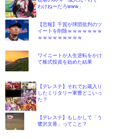
ツー
わけねーだろwww」
ル
【悲報】千賀が球団批判のツ
イートを削除ｗｗｗｗｗｗｗ
ｗｗｗｗｗｗｗｗｗ
ワイニートが人生逆転をかけ
て株式投資を始めた結果
【デレステ】それでお蔵入り
したミリタリー軍曹どこいっ
た？
【デレステ】もしかして「う
鷺沢文香」ってこと？