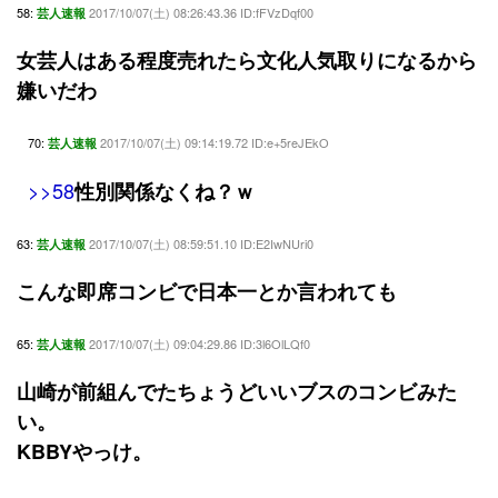
58:
2017/10/07(土) 08:26:43.36 ID:fFVzDqf00
芸人速報
女芸人はある程度売れたら文化人気取りになるから
嫌いだわ
70:
2017/10/07(土) 09:14:19.72 ID:e+5reJEkO
芸人速報
>>58
性別関係なくね？ｗ
63:
2017/10/07(土) 08:59:51.10 ID:E2IwNUri0
芸人速報
こんな即席コンビで日本一とか言われても
65:
2017/10/07(土) 09:04:29.86 ID:3l6OlLQf0
芸人速報
山崎が前組んでたちょうどいいブスのコンビみた
い。
KBBYやっけ。