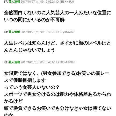
67:
2017/10/07(土) 09:10:02.24 ID:fiB8HN1U0
芸人速報
全然面白くないのに人気芸人の一人みたいな位置に
いつの間にかいるのが不可解
68:
2017/10/07(土) 09:12:46.79 ID:ULyk5JAK0
芸人速報
人生レベルは知らんけど、さすがに顔のレベルはと
んとんじゃないでしょう
69:
2017/10/07(土) 09:13:49.00 ID:9S5MLbCL0
芸人速報
女限定ではなく、(男女参加できる)お笑いの賞レー
スで優勝目指します
っていう女芸人いないの？
スポーツで男女分けるのは能力や体格差あるからわ
かるけど
頭で勝負できるお笑いでも分けなきゃ女は勝てない
のか。