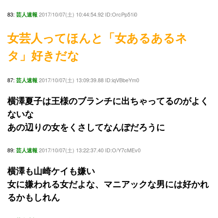
83:
2017/10/07(土) 10:44:54.92 ID:OrcPp51i0
芸人速報
女芸人ってほんと「女あるあるネ
タ」好きだな
87:
2017/10/07(土) 13:09:39.88 ID:iqVBbeYm0
芸人速報
横澤夏子は王様のブランチに出ちゃってるのがよく
ないな
あの辺りの女をくさしてなんぼだろうに
89:
2017/10/07(土) 13:22:37.40 ID:O/Y7cMEv0
芸人速報
横澤も山崎ケイも嫌い
女に嫌われる女だよな、マニアックな男には好かれ
るかもしれん