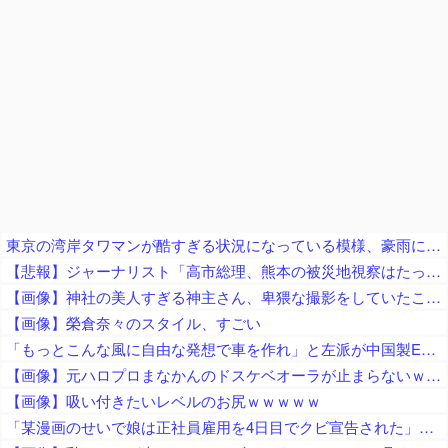
東京の湾岸タワマンが酷すぎる状況になっている模様、豪雨によって下水処理能力が限界を超えた結果……
【悲報】ジャーナリスト「高市総理、熊本の被災地視察はたったの3分！」 → ライブ動画で19分超の滞在が発覚 ｗｗｗｗｗｗｗｗｗｗｗｗｗｗｗ
【画像】神社の美人すぎる神主さん、卑猥な撮影をしていたことが判明ｗｗｗｗｗｗｗｗ
【画像】榮倉奈々のスタイル、すごい
「もっとこんな風に自由な発想で車を作れ」と左派が中国製EVを絶賛、だがそのシステムは日本が40年前に……
【画像】元ハロプロまなかんのドスケベオーラが止まらないｗｗｗｗ
【画像】吸い付きたいレベルのお尻ｗｗｗｗｗ
「某漫画のせいで娘は正社員雇用を4日目でクビ宣告された」とジャーナリストがアニメ化中止を要求、まず最初に会社を訴えたら？とのツッコミが……