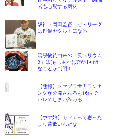
ツー
者も心配する病状
ル
阪神・岡田監督「セ・リーグ
は打倒ヤクルトになる」
暗黒物質由来の「反ヘリウム
3」は(もしあれば)観測可能
なことが判明！
【悲報】スマブラ世界ランキ
ングが公開されるも16位で
バレてしまい終わる…
【ウマ娘】カフェって思った
より背低いんだな