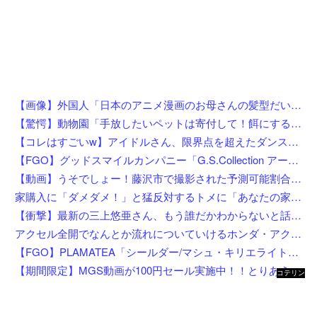
【画像】外国人「日本のアニメ漫画のお母さんの髪型だいたいこれだよなwwwwwwwww」←コレは分かるw w w w w w w w
【驚愕】動物園「手放したいペットは寄付して！餌にするから！」←これってどうなん？w w w w w w w w w w
【コレはすごいw】アイドルさん、限界点を超えたダンスを披露した結果w w w w w w w w
【FGO】グッドスマイルカンパニー「G.S.Collection アーチャー/バーヴァン・シー 英霊祝装Ver.」【フィギュア化決定】
【動画】うそでしょー！藤沢市で撮影された予測可能割合が気になる事故のドラレコ。
家購入に「ダメダメ！」と猛反対するトメに「あなたの家じゃありません」と言い放った結果→激怒したトメが自ら〇〇を口にして最高の展開へｗｗｗｗｗｗ
【衝撃】最新の三上悠亜さん、もう誰だかわからないと話題になってしまった画像がこちら
アクセル全開でなんとか流れについていけるホンダ・アクティの動画が人気に。
【FGO】PLAMATEA「シールダー/マシュ・キリエライト〔オルテナウス〕」プラモデル【明日先行予約開始】
【期間限定】MGS動画が100円セール実施中！！とりあえず全部買うやろｗｗｗｗｗ
コテリン
- 固定リ
ンク自動
更新ツー
ル