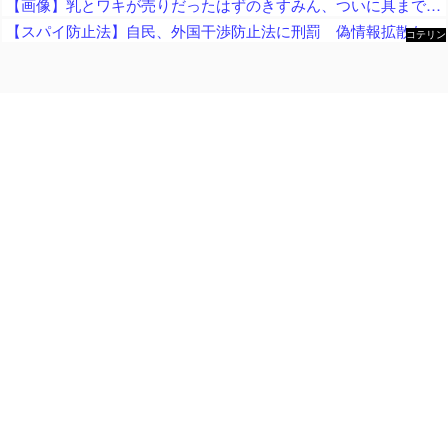
【画像】乳とワキが売りだったはずのきすみん、ついに具まで売り出すｗｗｗｗｗ
【スパイ防止法】自民、外国干渉防止法に刑罰 偽情報拡散などの不当干渉を防止 これに反対する政党はどこかな？
コテリン
- 固定リ
ンク自動
更新ツー
ル