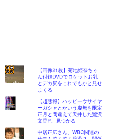
【画像21枚】菊地姫奈ちゃ
ん付録DVDでロケットお乳
コテ
とデカ尻をこれでもかと見せ
リン
まくる
- 固
【超悲報】ハッピーウサイヤ
定リ
ーガシャとかいう虚無を限定
正月と間違えて天井した鷺沢
ンク
文香P、見つかる
自動
中居正広さん、WBC関連の
更新
仕事も泣く泣く辞退？ 関係