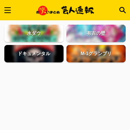
水ダウ
有吉の壁
ドキュメンタル
M-1グランプリ