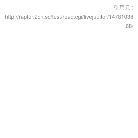
引用元 :
http://raptor.2ch.sc/test/read.cgi/livejupiter/14781038
68/