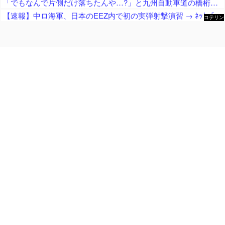
「でもなんで片側だけ落ちたんや…?」と九州自動車道の橋桁の様子に土木関係者が困惑、橋桁が残ったことは大絶賛するも……
【速報】中ロ海軍、日本のEEZ内で初の実弾射撃演習 → ﾈｯﾄ「これでわかったでしょ？どちらが新型軍国主義か…」ｗｗｗｗｗｗｗｗｗｗｗｗｗｗｗｗｗ
コテリン
- 固定リ
ンク自動
更新ツー
ル