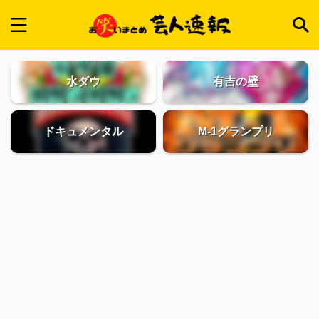
水ダウ
有吉の壁
ドキュメンタル
M-1グランプリ