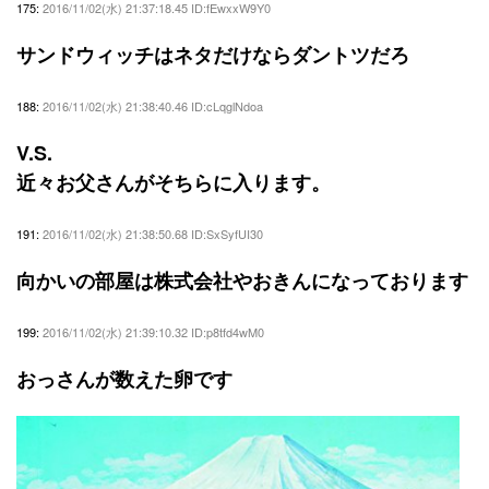
175:
2016/11/02(水) 21:37:18.45 ID:fEwxxW9Y0
サンドウィッチはネタだけならダントツだろ
188:
2016/11/02(水) 21:38:40.46 ID:cLqglNdoa
V.S.
近々お父さんがそちらに入ります。
191:
2016/11/02(水) 21:38:50.68 ID:SxSyfUI30
向かいの部屋は株式会社やおきんになっております
199:
2016/11/02(水) 21:39:10.32 ID:p8tfd4wM0
おっさんが数えた卵です