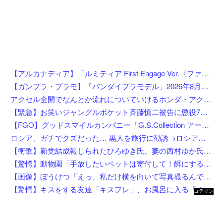
【アルカナディア】「ルミティア First Engage Ver.〈ファーストエンゲージVer.〉」プラモデル【5日予約開始】
【ガンプラ・プラモ】「バンダイプラモデル」2026年8月発売商品【スケジュール公開】
アクセル全開でなんとか流れについていけるホンダ・アクティの動画が人気に。
【緊急】お笑いジャングルポケット斉藤慎二被告に懲役7年の求刑←これ…
【FGO】グッドスマイルカンパニー「G.S.Collection アーチャー/バーヴァン・シー 英霊祝装Ver.」【フィギュア化決定】
ロシア、ガチでクズだった… 黒人を旅行に勧誘→ロシア語で契約書にサインさせられる→前線で大量戦死
【衝撃】新党結成報じられたひろゆき氏、妻の西村ゆか氏がＸで激怒してしまうw w w w w w w w w
【驚愕】動物園「手放したいペットは寄付して！餌にするから！」←これってどうなん？w w w w w w w w w w
【画像】ぼうけつ「えっ、私だけ横を向いて写真撮るんですか？！」→結果w w w w w w w w
【驚愕】キスをする友達「キスフレ」、お風呂に入る「オフレ」、添い寝の「ソフレ」… Z世代が恋人ではなく「〇〇フレ」を選ぶ理由がこちらw w w w w w w w
コテリン
- 固定リ
ンク自動
更新ツー
ル