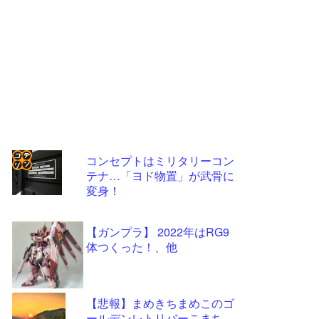
コンセプトはミリタリーコン
テナ…「ヨド物置」が武骨に
コテ
変身！
リン
- 固
【ガンプラ】 2022年はRG9
定リ
体つくった！、他
ンク
自動
【悲報】まめきちまめこのゴ
更新
ールデンレトリバーこまち、