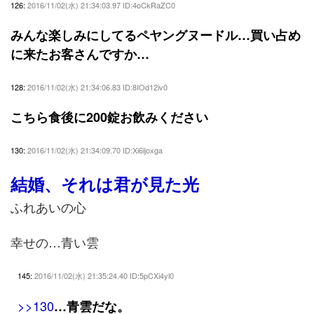
126:
2016/11/02(水) 21:34:03.97 ID:4oCkRaZC0
みんな楽しみにしてるペヤングヌードル…買い占め
に来たお客さんですか…
128:
2016/11/02(水) 21:34:06.83 ID:8IOd12iv0
こちら食後に200錠お飲みください
130:
2016/11/02(水) 21:34:09.70 ID:Xi6ljoxga
結婚、それは君が見た光
ふれあいの心
幸せの…青い雲
145:
2016/11/02(水) 21:35:24.40 ID:5pCXi4yl0
>>130
…青雲だな。