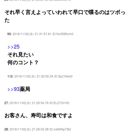
それ早く言えよっていわれて早口で喋るのはツボっ
た
93:
2016/11/02(水) 21:31:57.81 ID:Nx9SBhzh0
>>25
それ見たい
何のコント？
112:
2016/11/02(水) 21:32:50.34 ID:5pCXi4yl0
>>93
薬局
27:
2016/11/02(水) 21:25:54.76 ID:EL2T2nYt0
お客さん、寿司は和食ですよ
28:
2016/11/02(水) 21:26:03.38 ID:xe6SNpTBd