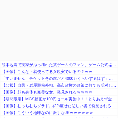
熊本地震で実家がぶっ壊れた某ゲームのファン、ゲーム公式垢が投稿自粛を発表してしまうと……
【画像】こんな下着使ってる女現実でいるの？ｗｗ
「すいません、チケットその席だと4000万くらいするはず」とミス慶應の富豪っぷりに目撃者絶句、色々な意味で住む世界が違いすぎる……
【悲報】自民・岩屋毅前外相、高市政権の政策に何でも反対してしまう「ポピュリズムがー！立法事実がー！国民の総意がー！数の暴力がー！」ｗｗｗｗｗｗｗｗｗｗｗｗ
【画像】顔も身体も完璧な女、発見されるｗｗｗｗ
【期間限定】MGS動画が100円セール実施中！！とりあえず全部買うやろｗｗｗｗｗ
【画像】むっちむちグラドル(22)痩せた悲しい姿で発見されるｗｗ
【画像】こういう地味なのに派手なJKｗｗｗｗｗｗ