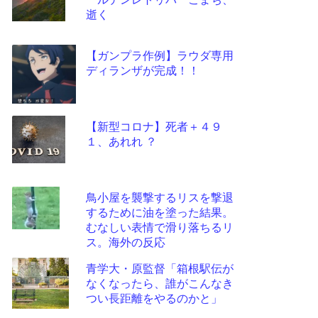
ツー
逝く
ル
【ガンプラ作例】ラウダ専用
ディランザが完成！！
【新型コロナ】死者＋４９
１、あれれ ？
鳥小屋を襲撃するリスを撃退
するために油を塗った結果。
むなしい表情で滑り落ちるリ
ス。海外の反応
青学大・原監督「箱根駅伝が
なくなったら、誰がこんなき
つい長距離をやるのかと」