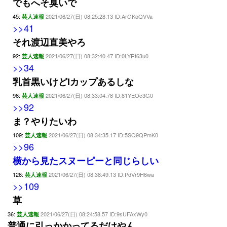
でもへそ臭いで
45:
2021/06/27(日) 08:25:28.13 ID:ArGKoQVVa
芸人速報
>>41
それ渡辺直美やろ
92:
2021/06/27(日) 08:32:40.47 ID:0LYRf63u0
芸人速報
>>34
乳首黒いけどIカップあるしな
96:
2021/06/27(日) 08:33:04.78 ID:81YEOc3G0
芸人速報
>>92
ま？やりたいわ
109:
2021/06/27(日) 08:34:35.17 ID:5SQ9QPmK0
芸人速報
>>96
横から見たスヌーピーと同じらしい
126:
2021/06/27(日) 08:38:49.13 ID:PdVr9H6wa
芸人速報
>>109
草
36:
2021/06/27(日) 08:24:58.57 ID:9sUFAxWy0
芸人速報
普通に引っかかってるだけやん