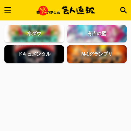
水ダウ
有吉の壁
ドキュメンタル
M-1グランプリ