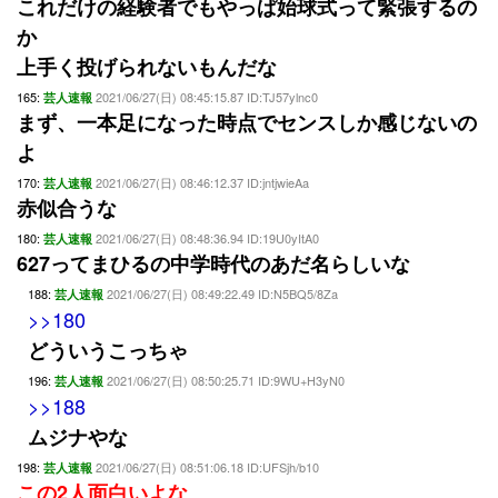
これだけの経験者でもやっぱ始球式って緊張するの
か
上手く投げられないもんだな
165:
2021/06/27(日) 08:45:15.87 ID:TJ57ylnc0
芸人速報
まず、一本足になった時点でセンスしか感じないの
よ
170:
2021/06/27(日) 08:46:12.37 ID:jntjwieAa
芸人速報
赤似合うな
180:
2021/06/27(日) 08:48:36.94 ID:19U0yItA0
芸人速報
627ってまひるの中学時代のあだ名らしいな
188:
2021/06/27(日) 08:49:22.49 ID:N5BQ5/8Za
芸人速報
>>180
どういうこっちゃ
196:
2021/06/27(日) 08:50:25.71 ID:9WU+H3yN0
芸人速報
>>188
ムジナやな
198:
2021/06/27(日) 08:51:06.18 ID:UFSjh/b10
芸人速報
この2人面白いよな