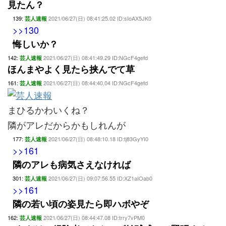
見たん？
139:
2021/06/27(日) 08:41:25.02 ID:sIoAX5JK0
芸人速報
>>130
悔しいか？
142:
2021/06/27(日) 08:41:49.29 ID:NGcF4gefd
芸人速報
ほんまやよく見たら挟んでて草
161:
2021/06/27(日) 08:44:40.04 ID:NGcF4gefd
芸人速報
まひるかわいくね？
隣がアレだからかもしれんが
177:
2021/06/27(日) 08:48:10.18 ID:tj83GyYI0
芸人速報
>>161
隣のアレも病気さえなければ
301:
2021/06/27(日) 09:07:56.55 ID:XZ1aIOab0
芸人速報
>>161
隣の若い頃の姿見たら即ハボやぞ
162:
2021/06/27(日) 08:44:47.08 ID:trry7vPM0
芸人速報