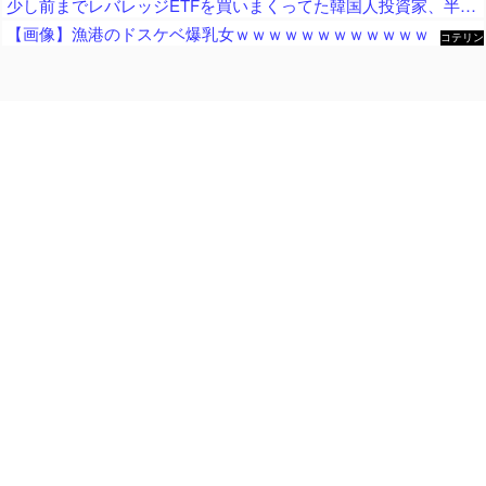
少し前までレバレッジETFを買いまくってた韓国人投資家、半導体株が下落局面に突入したと判断した途端に……
【画像】漁港のドスケベ爆乳女ｗｗｗｗｗｗｗｗｗｗｗｗ
コテリン
- 固定リ
ンク自動
更新ツー
ル