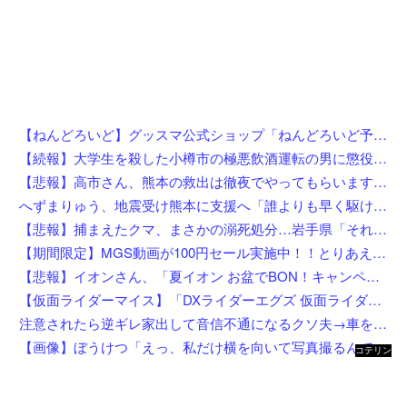
【ねんどろいど】グッスマ公式ショップ「ねんどろいど予約キャンペーン（2026年8月分）」【8月1日開始】
【続報】大学生を殺した小樽市の極悪飲酒運転の男に懲役4年6ヶ月の判決。
【悲報】高市さん、熊本の救出は徹夜でやってもらいますと言ってしまいめっちゃ炎上してしまうw w w w w w w w w
へずまりゅう、地震受け熊本に支援へ「誰よりも早く駆け付けます」「こういう時こそ動かないとダメです」
【悲報】捕まえたクマ、まさかの溺死処分…岩手県「それはダメ」と町を注意
【期間限定】MGS動画が100円セール実施中！！とりあえず全部買うやろｗｗｗｗｗ
【悲報】イオンさん、「夏イオン お盆でBON！キャンペーン」からBON！を削除 理由不明
【仮面ライダーマイス】「DXライダーエグズ 仮面ライダーストア東京セット」仮面ライダーストアで発売決定
注意されたら逆ギレ家出して音信不通になるクソ夫→車を勝手に乗って逃亡し迎えにも行けず、話し合いから逃げて解決すると思ってるの？幼稚すぎる思考回路と無責任な態度に悩まされてる・・・
【画像】ぼうけつ「えっ、私だけ横を向いて写真撮るんですか？！」→結果w w w w w w w w
コテリン
- 固定リ
ンク自動
更新ツー
ル