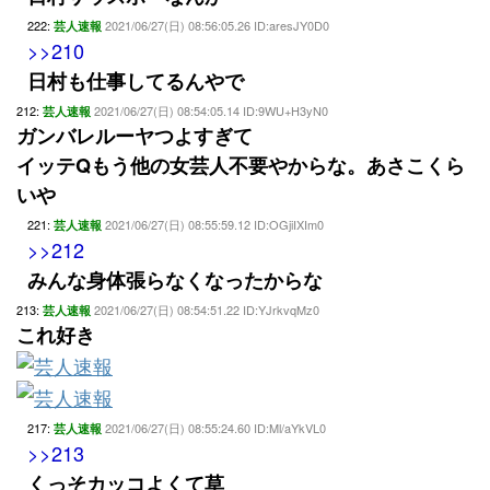
222:
2021/06/27(日) 08:56:05.26 ID:aresJY0D0
芸人速報
>>210
日村も仕事してるんやで
212:
2021/06/27(日) 08:54:05.14 ID:9WU+H3yN0
芸人速報
ガンバレルーヤつよすぎて
イッテQもう他の女芸人不要やからな。あさこくら
いや
221:
2021/06/27(日) 08:55:59.12 ID:OGjiIXIm0
芸人速報
>>212
みんな身体張らなくなったからな
213:
2021/06/27(日) 08:54:51.22 ID:YJrkvqMz0
芸人速報
これ好き
217:
2021/06/27(日) 08:55:24.60 ID:Ml/aYkVL0
芸人速報
>>213
くっそカッコよくて草