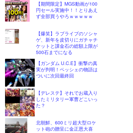
【期間限定】MGS動画が100
更新
円セール実施中！！とりあえ
ツー
ず全部買うやろｗｗｗｗｗ
ル
【爆笑】ラブライブのソシャ
ゲ、新年を皮切りにガチャチ
ケットと課金石の総額上限が
500石までになる
【ガンダム U.C.E】衝撃の真
実が判明！ペッシェの物語は
ついに次回最終回
【デレステ】それでお蔵入り
したミリタリー軍曹どこいっ
た？
北朝鮮、600ミリ超大型ロケ
ット砲の贈呈に金正恩大喜