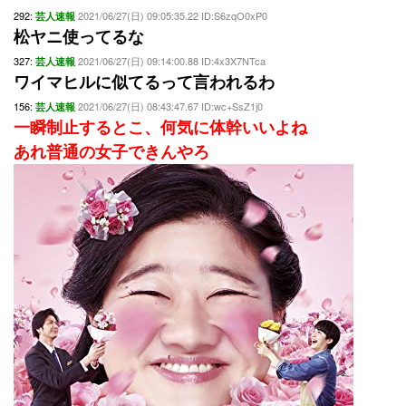
292:
2021/06/27(日) 09:05:35.22 ID:S6zqO0xP0
芸人速報
松ヤニ使ってるな
327:
2021/06/27(日) 09:14:00.88 ID:4x3X7NTca
芸人速報
ワイマヒルに似てるって言われるわ
156:
2021/06/27(日) 08:43:47.67 ID:wc+SsZ1j0
芸人速報
一瞬制止するとこ、何気に体幹いいよね
あれ普通の女子できんやろ