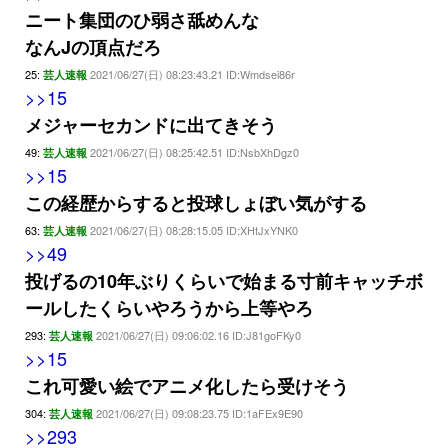
ニート集団のひ弱さ舐めんな
なんJの頂点だろ
25:
2021/06/27(日) 08:23:43.21 ID:Wmdsei86r
芸人速報
>>15
メジャーセカンドに出てきそう
49:
2021/06/27(日) 08:25:42.51 ID:NsbXhDgz0
芸人速報
>>15
この経歴からすると投球しょぼい気がする
63:
2021/06/27(日) 08:28:15.05 ID:XHtJxYNK0
芸人速報
>>49
投げるの10年ぶりくらいで始まる寸前キャッチボ
ールしたくらいやろうから上等やろ
293:
2021/06/27(日) 09:06:02.16 ID:J81goFKy0
芸人速報
>>15
これ可愛い絵でアニメ化したら受けそう
304:
2021/06/27(日) 09:08:23.75 ID:1aFEx9E90
芸人速報
>>293