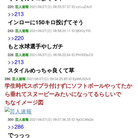
220:
2021/06/27(日) 08:55:57.37 ID:vyt+uZ4v0
芸人速報
>>213
インローに150キロ投げてそう
243:
2021/06/27(日) 08:58:20.11 ID:tj83GyYI0
芸人速報
>>220
もと水球選手やしガチ
228:
2021/06/27(日) 08:56:22.64 ID:PIH333sC0
芸人速報
>>213
スタイルめっちゃ良くて草
286:
2021/06/27(日) 09:04:25.85 ID:EpWlUS3v0
芸人速報
学生時代スポブラ付けずにソフトボールやってたか
ら垂れてスヌーピーみたいになってるらしいで
ちなイメージ図
300:
2021/06/27(日) 09:07:36.35 ID:YgGCAfa2d
芸人速報
>>286
でっっっ