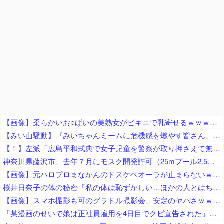
【画像】柔らかいお○ぱいの美熟女がビキニで乳寄せるｗｗｗｗｗｗｗｗｗｗ
【みい山騒動】『みいちゃんミームに危機感を燃やす皆さん、何故チー牛ミームに微温的だったの？フェミの男性揶揄を、なぜ諫めてくれなかった？』
【！】左派「広島平和式典で女子児童を警察が取り押さえて無理矢理、排除しました！」 → ネット特定班「女児？全学連のプロ活動家では？」
神奈川県藤沢市、去年７月にモスク開発許可（25mプール2.5個分くらいのサイズ） → 反対署名3万人超、藤沢市議会にモスク反対の請願・陳情が40件以上 → 市議会、すべて否決
【画像】元ハロプロまなかんのドスケベオーラが止まらないｗｗｗｗ
桜井日奈子の体の秘密「私の体は恥ずかしい…ほかの人とはちょっと変わってるの」
【画像】スマホ撮影も可のグラドル撮影会、安定のヤバさｗｗｗｗ
「某漫画のせいで娘は正社員雇用を4日目でクビ宣告された」とジャーナリストがアニメ化中止を要求、まず最初に会社を訴えたら？とのツッコミが……