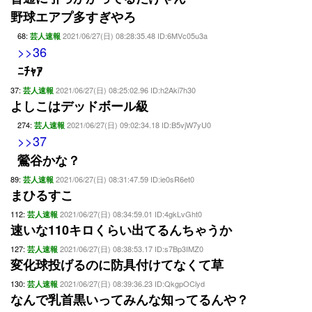
野球エアプ多すぎやろ
68:
2021/06/27(日) 08:28:35.48 ID:6MVc05u3a
芸人速報
>>36
ﾆﾁｬｱ
37:
2021/06/27(日) 08:25:02.96 ID:h2Aki7h30
芸人速報
よしこはデッドボール級
274:
2021/06/27(日) 09:02:34.18 ID:B5vjW7yU0
芸人速報
>>37
鶯谷かな？
89:
2021/06/27(日) 08:31:47.59 ID:ie0sR6et0
芸人速報
まひるすこ
112:
2021/06/27(日) 08:34:59.01 ID:4gkLvGht0
芸人速報
速いな110キロくらい出てるんちゃうか
127:
2021/06/27(日) 08:38:53.17 ID:s7Bp3IMZ0
芸人速報
変化球投げるのに防具付けてなくて草
130:
2021/06/27(日) 08:39:36.23 ID:QkgpOClyd
芸人速報
なんで乳首黒いってみんな知ってるんや？