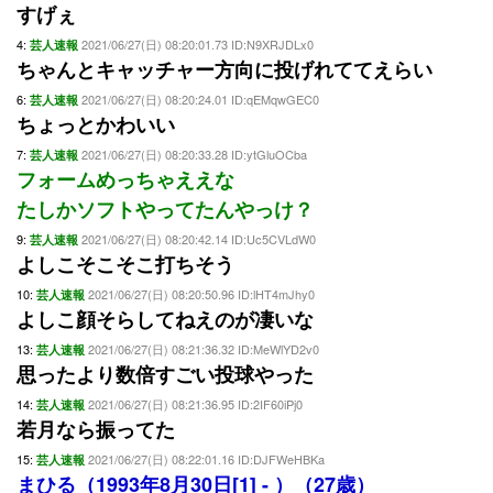
すげぇ
4:
2021/06/27(日) 08:20:01.73 ID:N9XRJDLx0
芸人速報
ちゃんとキャッチャー方向に投げれててえらい
6:
2021/06/27(日) 08:20:24.01 ID:qEMqwGEC0
芸人速報
ちょっとかわいい
7:
2021/06/27(日) 08:20:33.28 ID:ytGluOCba
芸人速報
フォームめっちゃええな
たしかソフトやってたんやっけ？
9:
2021/06/27(日) 08:20:42.14 ID:Uc5CVLdW0
芸人速報
よしこそこそこ打ちそう
10:
2021/06/27(日) 08:20:50.96 ID:lHT4mJhy0
芸人速報
よしこ顔そらしてねえのが凄いな
13:
2021/06/27(日) 08:21:36.32 ID:MeWlYD2v0
芸人速報
思ったより数倍すごい投球やった
14:
2021/06/27(日) 08:21:36.95 ID:2IF60iPj0
芸人速報
若月なら振ってた
15:
2021/06/27(日) 08:22:01.16 ID:DJFWeHBKa
芸人速報
まひる（1993年8月30日[1] - ）（27歳）