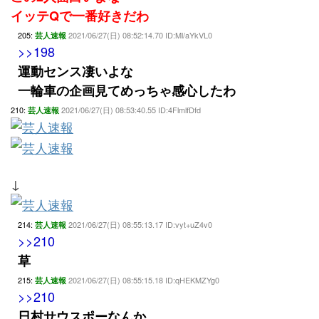
イッテQで一番好きだわ
205:
2021/06/27(日) 08:52:14.70 ID:Ml/aYkVL0
芸人速報
>>198
運動センス凄いよな
一輪車の企画見てめっちゃ感心したわ
210:
2021/06/27(日) 08:53:40.55 ID:4FlmlfDfd
芸人速報
↓
214:
2021/06/27(日) 08:55:13.17 ID:vyt+uZ4v0
芸人速報
>>210
草
215:
2021/06/27(日) 08:55:15.18 ID:qHEKMZYg0
芸人速報
>>210
日村サウスポーなんか