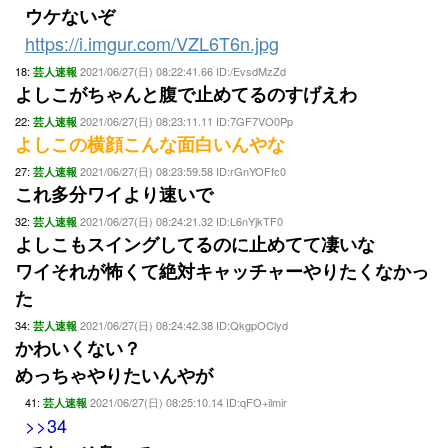
ウケないぞ
https://i.imgur.com/VZL6T6n.jpg
18:
2021/06/27(日) 08:22:41.66 ID:/EvsdMzZd
芸人速報
よしこがちゃんと腹で止めてるのすげえわ
22:
2021/06/27(日) 08:23:11.11 ID:7GF7VO0Pp
芸人速報
よしこの横顔こんな面白いんやな
27:
2021/06/27(日) 08:23:59.58 ID:rGnYOFfc0
芸人速報
これ多分ワイより速いで
32:
2021/06/27(日) 08:24:21.32 ID:L6nYjkTF0
芸人速報
よしこもスイングしてるのに止めてて凄いな
ワイそれが怖くて絶対キャッチャーやりたくなかっ
た
34:
2021/06/27(日) 08:24:42.38 ID:QkgpOClyd
芸人速報
かわいくない？
めっちゃやりたいんやが
41:
2021/06/27(日) 08:25:10.14 ID:qFO+ilmir
芸人速報
>>34