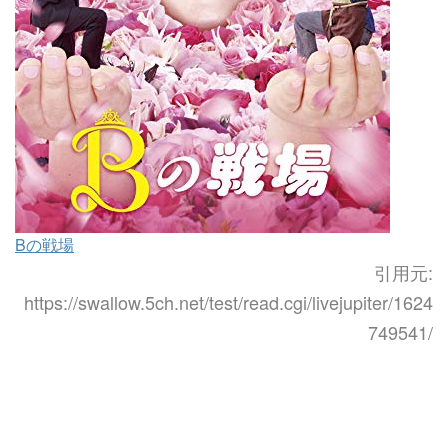
Bの戦場
引用元:
https://swallow.5ch.net/test/read.cgi/livejupiter/1624
749541/