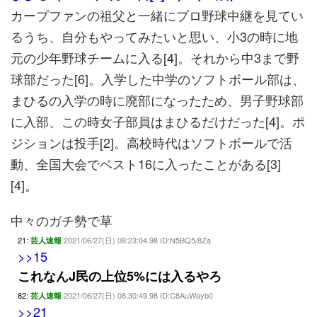
カープファンの祖父と一緒にプロ野球中継を見てい
るうち、自分もやってみたいと思い、小3の時に地
元の少年野球チームに入る[4]。それから中3まで野
球部だった[6]。入学した中学のソフトボール部は、
まひるの入学の時に廃部になったため、男子野球部
に入部、この時女子部員はまひるだけだった[4]。ポ
ジションは投手[2]。高校時代はソフトボールで活
動、全国大会でベスト16に入ったことがある[3]
[4]。
中々のガチ勢で草
21:
2021/06/27(日) 08:23:04.98 ID:N5BQ5/8Za
芸人速報
>>15
これなんJ民の上位5%には入るやろ
82:
2021/06/27(日) 08:30:49.98 ID:C8AuWayb0
芸人速報
>>21