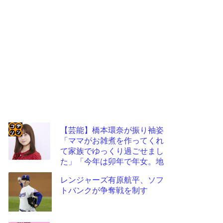
【芸能】橋本環奈が振り袖姿
「ママがお雑煮を作ってくれ
コテ
て家族でゆっくり過ごせまし
リン
た」「今年は卯年で年女。地
に足をつけて頑張ります」
- 固
レンジャーズ有原航平、ソフ
定リ
トバンクが争奪戦を制す
ンク
自動