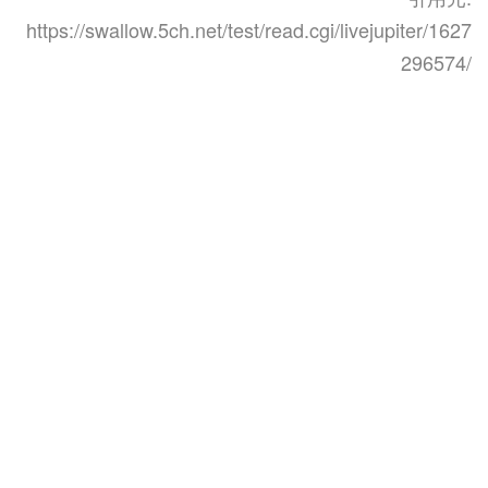
https://swallow.5ch.net/test/read.cgi/livejupiter/1627
296574/