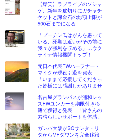
【爆笑】ラブライブのソシャ
更新
ゲ、新年を皮切りにガチャチ
ツー
ケットと課金石の総額上限が
ル
500石までになる
「プーチン氏はがんを患って
いる、死期は近いがその前に
我々が勝利を収める」…ウク
ライナ情報機関トップ！
元日本代表FWハーフナー・
マイクが現役引退を発表
「いままで応援してくださっ
た皆様には感謝しかありませ
ん」
名古屋グランパスが浦和レッ
ズFWユンカーを期限付き移
籍で獲得と発表 「皆さんの
素晴らしいサポートを体感、
経験するのを待ちきれませ
ガンバ大阪がSCサンタ・リ
ん」
タからMFダワンを完全移籍