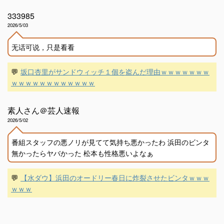
333985
2026/5/03
无话可说，只是看看
💬
坂口杏里がサンドウィッチ１個を盗んだ理由ｗｗｗｗｗｗｗ
ｗｗｗｗｗｗｗｗｗｗｗｗ
素人さん＠芸人速報
2026/5/02
番組スタッフの悪ノリが見てて気持ち悪かったわ 浜田のビンタ
無かったらヤバかった 松本も性格悪いよなぁ
💬
【水ダウ】浜田のオードリー春日に炸裂させたビンタｗｗｗ
ｗｗｗ