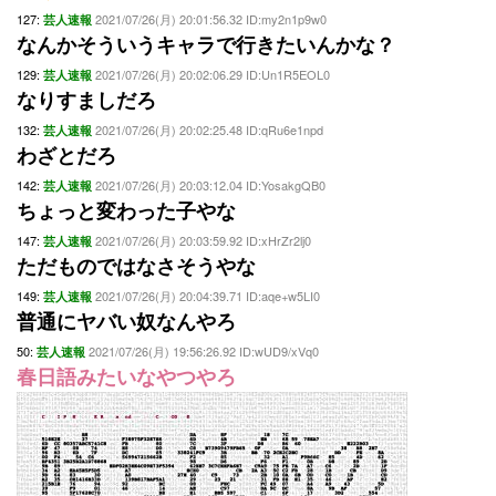
127:
2021/07/26(月) 20:01:56.32 ID:my2n1p9w0
芸人速報
なんかそういうキャラで行きたいんかな？
129:
2021/07/26(月) 20:02:06.29 ID:Un1R5EOL0
芸人速報
なりすましだろ
132:
2021/07/26(月) 20:02:25.48 ID:qRu6e1npd
芸人速報
わざとだろ
142:
2021/07/26(月) 20:03:12.04 ID:YosakgQB0
芸人速報
ちょっと変わった子やな
147:
2021/07/26(月) 20:03:59.92 ID:xHrZr2lj0
芸人速報
ただものではなさそうやな
149:
2021/07/26(月) 20:04:39.71 ID:aqe+w5LI0
芸人速報
普通にヤバい奴なんやろ
50:
2021/07/26(月) 19:56:26.92 ID:wUD9/xVq0
芸人速報
春日語みたいなやつやろ