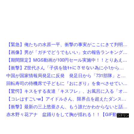
【緊急】俺たちの水原一平、衝撃の事実がここにきて判明！！一発逆転へ！！←これw w w w w w w w w
【画像】男が「ガチでどうでもいい」女の報告ランキング、圧倒的第１位と言えば『コレ』w w w w w w w w w w
【期間限定】MGS動画が100円セール実施中！！とりあえず全部買うやろｗｗｗｗｗ
【衝撃】Z世代さん「子供を陰ｷｬにさせない為に小1から髪を金髪に染めさせてる」←これ効果あると思う？？？？？？
中国が国家情報局発足に反発 発足日から「731部隊」と結び付け戦後秩序への挑発と非難
回転寿司の待機席で子どもに『おにぎり』を食べさせている親を目撃したんだが……え？！何しにきたん？
【驚愕】キスをする友達「キスフレ」、お風呂に入る「オフレ」、添い寝の「ソフレ」… Z世代が恋人ではなく「〇〇フレ」を選ぶ理由がこちらw w w w w w w w
【コレはすごいw】アイドルさん、限界点を超えたダンスを披露した結果w w w w w w w w
【衝撃】最新の三上悠亜さん、もう誰だかわからないと話題になってしまった画像がこちら
赤木野々花アナ 盆踊りをして胸が揺れる！！【GIF動画あり】
コテリン
- 固定リ
ンク自動
更新ツー
ル