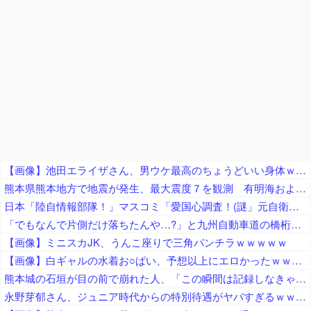
【画像】池田エライザさん、男ウケ最高のちょうどいい身体ｗｗｗｗ
熊本県熊本地方で地震が発生、最大震度７を観測 有明海および八代海に津波注意報
日本「陸自情報部隊！」マスコミ「愛国心調査！(謎」元自衛隊員「対外情報部門の現地情報隊が調査(実在する人物か不明な証言」朝霞駐屯地「火災発生(因果関係不明」→
「でもなんで片側だけ落ちたんや…?」と九州自動車道の橋桁の様子に土木関係者が困惑、橋桁が残ったことは大絶賛するも……
【画像】ミニスカJK、うんこ座りで三角パンチラｗｗｗｗｗ
【画像】白ギャルの水着お○ぱい、予想以上にエロかったｗｗｗｗ
熊本城の石垣が目の前で崩れた人、「この瞬間は記録しなきゃ」と使命感に駆られて撮影した結果……
永野芽郁さん、ジュニア時代からの特別待遇がヤバすぎるｗｗｗｗｗ