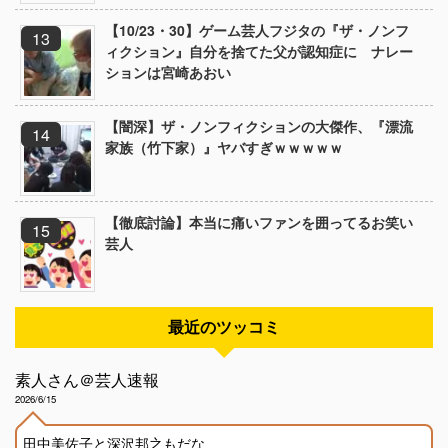
【10/23・30】ゲーム芸人フジタの『ザ・ノンフ
ィクション』自分を捨てた父が認知症に ナレー
ションは宮崎あおい
【闇深】ザ・ノンフィクションの大傑作、『漂流
家族（竹下家）』ヤバすぎｗｗｗｗｗ
【徹底討論】本当に痛いファンを囲ってるお笑い
芸人
最近のツッコミ
素人さん＠芸人速報
2026/6/15
田中美佐子と深沢邦之もだな