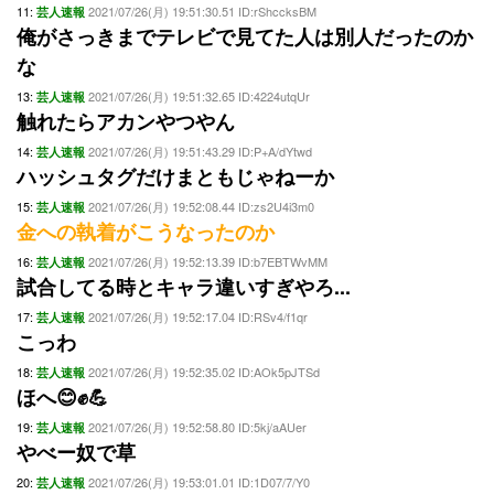
11:
2021/07/26(月) 19:51:30.51 ID:rShccksBM
芸人速報
俺がさっきまでテレビで見てた人は別人だったのか
な
13:
2021/07/26(月) 19:51:32.65 ID:4224utqUr
芸人速報
触れたらアカンやつやん
14:
2021/07/26(月) 19:51:43.29 ID:P+A/dYtwd
芸人速報
ハッシュタグだけまともじゃねーか
15:
2021/07/26(月) 19:52:08.44 ID:zs2U4i3m0
芸人速報
金への執着がこうなったのか
16:
2021/07/26(月) 19:52:13.39 ID:b7EBTWvMM
芸人速報
試合してる時とキャラ違いすぎやろ...
17:
2021/07/26(月) 19:52:17.04 ID:RSv4/f1qr
芸人速報
こっわ
18:
2021/07/26(月) 19:52:35.02 ID:AOk5pJTSd
芸人速報
ほへ😊✊💪
19:
2021/07/26(月) 19:52:58.80 ID:5kj/aAUer
芸人速報
やべー奴で草
20:
2021/07/26(月) 19:53:01.01 ID:1D07/7/Y0
芸人速報