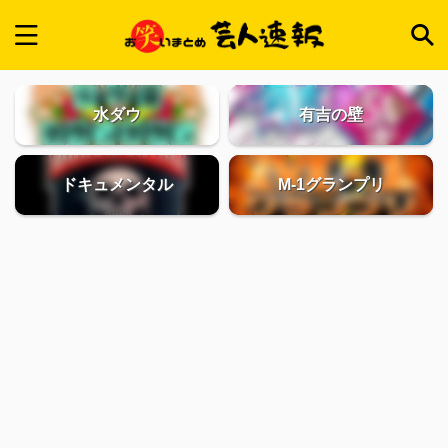
水ダウ
有吉の壁
ドキュメンタル
M-1グランプリ