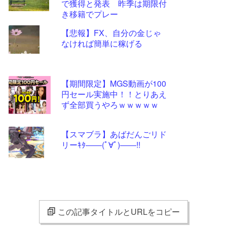
で獲得と発表 昨季は期限付
き移籍でプレー
【悲報】FX、自分の金じゃ
なければ簡単に稼げる
【期間限定】MGS動画が100
円セール実施中！！とりあえ
ず全部買うやろｗｗｗｗｗ
【スマブラ】あばだんごリド
リーｷﾀ――(ﾟ∀ﾟ)――!!
この記事タイトルとURLをコピー