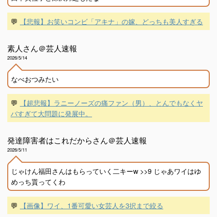
💬
【悲報】お笑いコンビ「アキナ」の嫁、どっちも美人すぎる
素人さん＠芸人速報
2026/5/14
なべおつみたい
💬
【超悲報】ラニーノーズの痛ファン（男）、とんでもなくヤ
バすぎて大問題に発展中。
発達障害者はこれだからさん＠芸人速報
2026/5/11
じゃけん福田さんはもらっていく二キーw >>9 じゃあワイはゆ
めっち貰ってくわ
💬
【画像】ワイ、1番可愛い女芸人を3択まで絞る