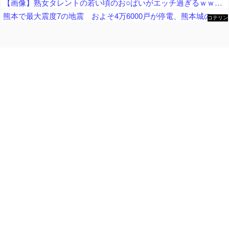
【画像】熟女タレントの若い頃のお○ぱいがエッチ過ぎるｗｗｗｗｗ
熊本で最大震度7の地震 およそ4万6000戸が停電、熊本城の石垣が崩れたとの情報 川内・玄海原発に異常なし、通常運転継続中 生放送中だったジャパネットさん、ヘルメット被って地震情報を伝える
コテリン
- 固定リ
ンク自動
更新ツー
ル