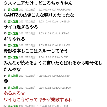
タスマニアたけしどころちゃうやん
21:
2021/07/26(月) 19:53:02.49 ID:TF5dUPGMd
芸人速報
GANTZの仏像こんな喋り方だったな
22:
2021/07/26(月) 19:53:10.40 ID:pw+UXSSo0
芸人速報
サイコ過ぎるやろ
25:
2021/07/26(月) 19:53:34.33 ID:1khkcKTm0
芸人速報
ギリやれる
26:
2021/07/26(月) 19:53:52.68 ID:WHKbUL+70
芸人速報
野獣松本もここはスルーしてそう
32:
2021/07/26(月) 19:54:17.02 ID:29scGnTJ0
芸人速報
みんなが読めるように書いたらばれるから暗号化し
たんやな
34:
2021/07/26(月) 19:54:29.06 ID:4d2DQN860
芸人速報
😨
36:
2021/07/26(月) 19:54:30.92 ID:NsONZGPp0
芸人速報
あるあるｗ
ワイもこうやってキチゲ発散するわ
37:
2021/07/26(月) 19:54:44.66 ID:vAlHQEtg0
芸人速報