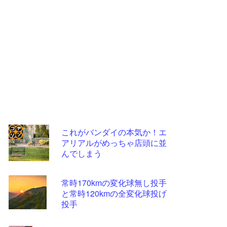
これがバンダイの本気か！エ
アリアルがめっちゃ店頭に並
コテ
んでしまう
リン
- 固
常時170kmの変化球無し投手
定リ
と常時120kmの全変化球投げ
投手
ンク
自動