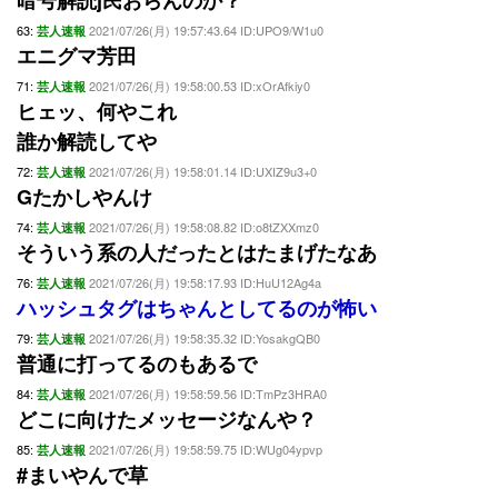
暗号解読j民おらんのか？
63:
2021/07/26(月) 19:57:43.64 ID:UPO9/W1u0
芸人速報
エニグマ芳田
71:
2021/07/26(月) 19:58:00.53 ID:xOrAfkiy0
芸人速報
ヒェッ、何やこれ
誰か解読してや
72:
2021/07/26(月) 19:58:01.14 ID:UXIZ9u3+0
芸人速報
Gたかしやんけ
74:
2021/07/26(月) 19:58:08.82 ID:o8tZXXmz0
芸人速報
そういう系の人だったとはたまげたなあ
76:
2021/07/26(月) 19:58:17.93 ID:HuU12Ag4a
芸人速報
ハッシュタグはちゃんとしてるのが怖い
79:
2021/07/26(月) 19:58:35.32 ID:YosakgQB0
芸人速報
普通に打ってるのもあるで
84:
2021/07/26(月) 19:58:59.56 ID:TmPz3HRA0
芸人速報
どこに向けたメッセージなんや？
85:
2021/07/26(月) 19:58:59.75 ID:WUg04ypvp
芸人速報
#まいやんで草