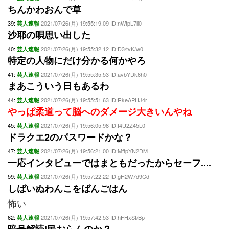
ちんかわおんで草
39:
2021/07/26(月) 19:55:19.09 ID:nWtpL7li0
芸人速報
沙耶の唄思い出した
40:
2021/07/26(月) 19:55:32.12 ID:D3/tvK/w0
芸人速報
特定の人物にだけ分かる何かやろ
41:
2021/07/26(月) 19:55:35.53 ID:avbYDk6h0
芸人速報
まあこういう日もあるわ
44:
2021/07/26(月) 19:55:51.63 ID:RkeAPHJ4r
芸人速報
やっぱ柔道って脳へのダメージ大きいんやね
45:
2021/07/26(月) 19:56:05.98 ID:I4U2Z45L0
芸人速報
ドラクエ2のパスワードかな？
47:
2021/07/26(月) 19:56:21.00 ID:MffpYN2DM
芸人速報
一応インタビューではまともだったからセーフ....
59:
2021/07/26(月) 19:57:22.22 ID:gH2W7d9Cd
芸人速報
しばいぬわんこをばんごはん
怖い
62:
2021/07/26(月) 19:57:42.53 ID:hFHxSI/Bp
芸人速報