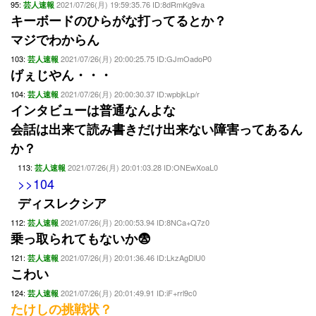
95:
2021/07/26(月) 19:59:35.76 ID:8dRmKg9va
芸人速報
キーボードのひらがな打ってるとか？
マジでわからん
103:
2021/07/26(月) 20:00:25.75 ID:GJmOadoP0
芸人速報
げぇじやん・・・
104:
2021/07/26(月) 20:00:30.37 ID:wpbjkLp/r
芸人速報
インタビューは普通なんよな
会話は出来て読み書きだけ出来ない障害ってあるん
か？
113:
2021/07/26(月) 20:01:03.28 ID:ONEwXoaL0
芸人速報
>>104
ディスレクシア
112:
2021/07/26(月) 20:00:53.94 ID:8NCa+Q7z0
芸人速報
乗っ取られてもないか😨
121:
2021/07/26(月) 20:01:36.46 ID:LkzAgDlU0
芸人速報
こわい
124:
2021/07/26(月) 20:01:49.91 ID:iF+rrl9c0
芸人速報
たけしの挑戦状？