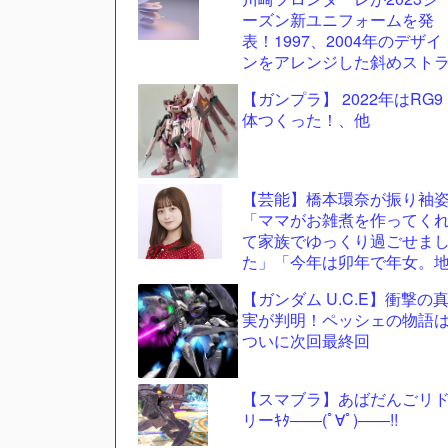
ーズン新ユニフォームを発
ツー
表！1997、2004年のデザイ
ル
ンをアレンジした斜めスト
イプ柄に
【ガンプラ】 2022年はRG9
体つくった！、他
【芸能】橋本環奈が振り袖
「ママがお雑煮を作ってく
て家族でゆっくり過ごせま
た」「今年は卯年で年女。
に足をつけて頑張ります」
【ガンダム U.C.E】衝撃の
実が判明！ペッシェの物語
ついに次回最終回
【スマブラ】あばだんごリ
リーｷﾀ――(ﾟ∀ﾟ)――!!