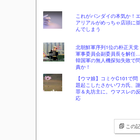
これがバンダイの本気か！
アリアルがめっちゃ店頭に
んでしまう
北朝鮮軍序列1位の朴正天党
軍事委員会副委員長を解任
韓国軍の無人機探知失敗で
責か！
【ウマ娘】コミケC101で問
題起こしたさかいワカ氏、
罪＆丸坊主に。ウマスレの
応
この記