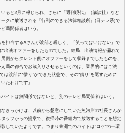
いると2月に報じられ、さらに「週刊現代」（講談社）など
ークに放送される『行列のできる法律相談所』(日テレ系)で
レビ局関係者はいう。
出を担当するAさんが渡部と親しく、『笑ってはいけない』で
ドに出演オファーをしたものでした。結局、出演情報が漏れて
、局側からタレント側にオファーをして収録までしたものを、
いえ局の都合でお蔵入りさせるというのは、業界的にはご法
ては渡部に“借り”ができた状態で、その“借り”を返すために
ていたわけです」
バイトは無関係ではないと、別のテレビ局関係者はいう。
的なきっかけは、以前から懇意にしていた魚河岸の社長さんか
スタッフからの提案で、復帰時の番組内で放送することを想定
撮影していたようです。つまり豊洲でのバイトは“ロケ”の一環