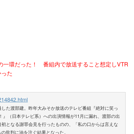
の一環だった！ 番組内で放送すること想定しVTR
かった
_214842.html
過した渡部建。昨年大みそか放送のテレビ番組『絶対に笑っ
時！』（日本テレビ系）への出演情報が11月に漏れ、渡部の出
後初となる謝罪会見を行ったものの、「私の口からは言えな
らの批判に油を注ぐ結果となった。