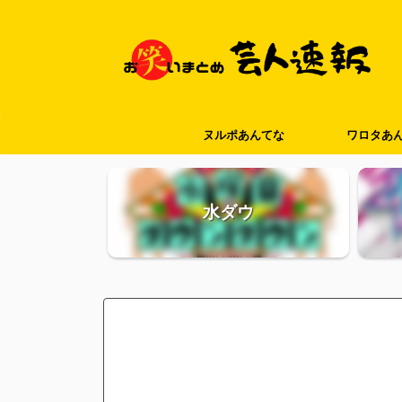
ヌルポあんてな
ワロタあ
水ダウ