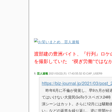
渡部建の豊洲バイト、『行列』ロケ
を撮影していた “禊ぎ労働”ではな
1:
2021/03/22(月) 17:43:55.52 ID:CAP_USER9
芸人速報
https://biz-journal.jp/2021/03/post
昨年6月に不倫が発覚し、早9カ月が経
てはいけない大貧民GoToラスベガス24
演シーンはカット。さらに12月には騒動
い」などの返答を繰り返し、逆に世間か