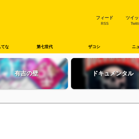
フィード
ツイッ
RSS
Twit
んてな
第七世代
ザコシ
ニ
有吉の壁
ドキュメンタル