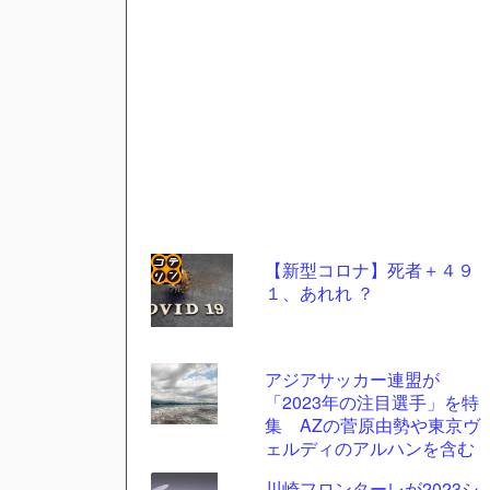
【新型コロナ】死者＋４９
１、あれれ ？
コテ
リン
- 固
アジアサッカー連盟が
定リ
「2023年の注目選手」を特
集 AZの菅原由勢や東京ヴ
ンク
ェルディのアルハンを含む
自動
11選手
川崎フロンターレが2023シ
更新