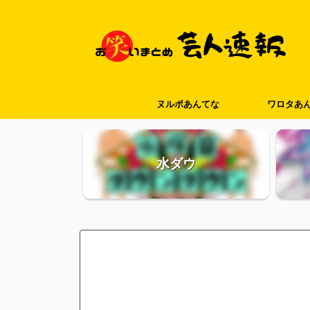
ヌルポあんてな
ワロタあ
水ダウ