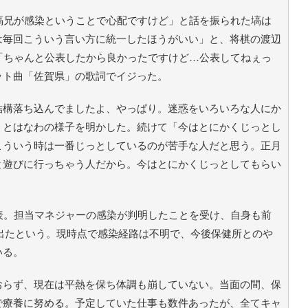
塙兄が感染ということで心配ですけど」と話を振られた塙は
は毎回こういう言い方に統一したほうがいい」と、将棋の渡辺
「ちゃんと公表したから良かったですけど…公表してねぇっ
ット曲「佐賀県」の歌詞でイジった。
構落ち込んでましたよ、やっぱり。迷惑をいろいろな人にか
」とはなわの様子を明かした。続けて「今はとにかくじっとし
こういう時は一番じっとしているのが苦手な人だと思う。正月
と遊びに行っちゃう人だから。今はとにかくじっとしてもらい
表。担当マネジャーの感染が判明したことを受け、自身も前
が出たという。現時点で感染経路は不明で、今後保健所とのや
いる。
らず、現在は平熱を保ち体調も崩していない。当面の間、保
で療養に努める。予定していた仕事も数件あったが、全てキャ