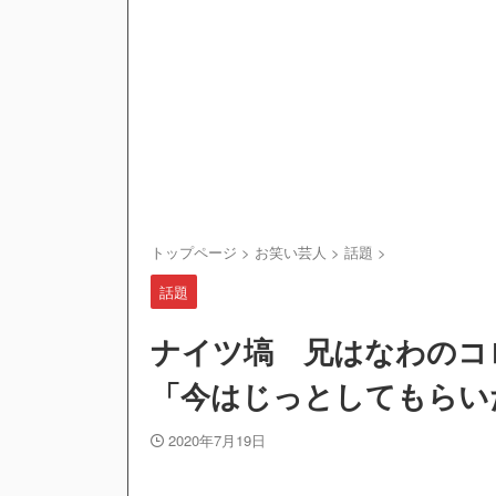
トップページ
>
お笑い芸人
>
話題
>
話題
ナイツ塙 兄はなわのコ
「今はじっとしてもらい
2020年7月19日