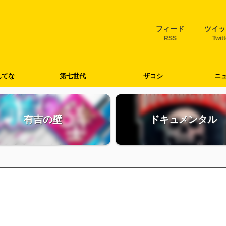
フィード
ツイッ
RSS
Twit
んてな
第七世代
ザコシ
ニ
有吉の壁
ドキュメンタル