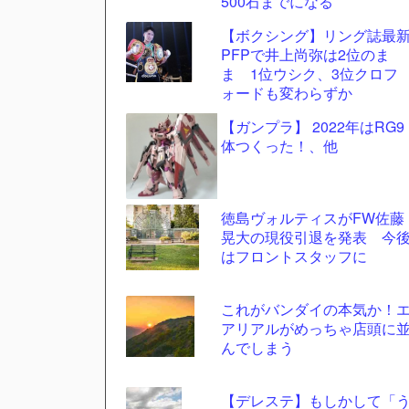
500石までになる
自動
【ボクシング】リング誌最
更新
PFPで井上尚弥は2位のま
ツー
ま 1位ウシク、3位クロフ
ル
ォードも変わらずか
【ガンプラ】 2022年はRG9
体つくった！、他
徳島ヴォルティスがFW佐藤
晃大の現役引退を発表 今
はフロントスタッフに
これがバンダイの本気か！
アリアルがめっちゃ店頭に
んでしまう
【デレステ】もしかして「