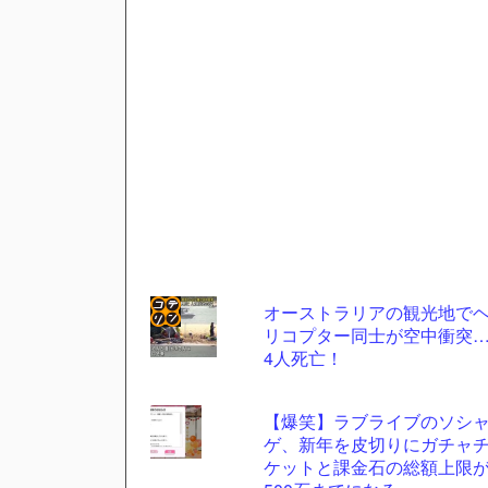
オーストラリアの観光地で
リコプター同士が空中衝突
コテ
4人死亡！
リン
- 固
【爆笑】ラブライブのソシ
定リ
ゲ、新年を皮切りにガチャ
ケットと課金石の総額上限
ンク