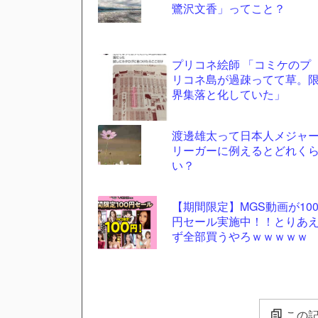
鷺沢文香」ってこと？
プリコネ絵師 「コミケのプ
リコネ島が過疎ってて草。
界集落と化していた」
渡邊雄太って日本人メジャ
リーガーに例えるとどれく
い？
【期間限定】MGS動画が10
円セール実施中！！とりあ
ず全部買うやろｗｗｗｗｗ
この記