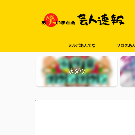
ヌルポあんてな
ワロタあ
水ダウ