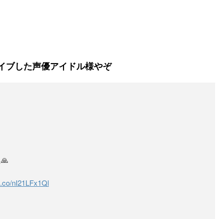
イブした声優アイドル様やぞ
🙏
/t.co/nI21LFx1Ql