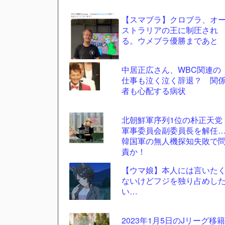
自動
【スマブラ】クロブラ、オ
更新
ストラリアの王に制圧され
ツー
る。ウメブラ優勝まであと
ル
中居正広さん、WBC関連の
仕事も泣く泣く辞退？ 関
者も心配する病状
北朝鮮軍序列1位の朴正天党
軍事委員会副委員長を解任
韓国軍の無人機探知失敗で
責か！
【ウマ娘】本人には言いた
ないけどフジを独り占めし
い…
2023年1月5日のJリーグ移籍