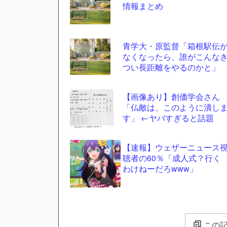
情報まとめ
青学大・原監督「箱根駅伝
なくなったら、誰がこんな
つい長距離をやるのかと」
【画像あり】創価学会さん
「仏敵は、このように潰し
す」 ←ヤバすぎると話題
【速報】ウェザーニュース
聴者の60％「成人式？行く
わけねーだろwww」
この記