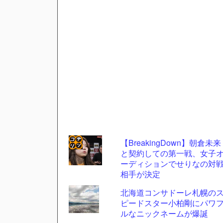
【BreakingDown】朝倉未来
と契約しての第一戦、女子
コテ
ーディションでせりなの対
リン
相手が決定
- 固
北海道コンサドーレ札幌の
定リ
ピードスター小柏剛にパワ
ルなニックネームが爆誕
ンク