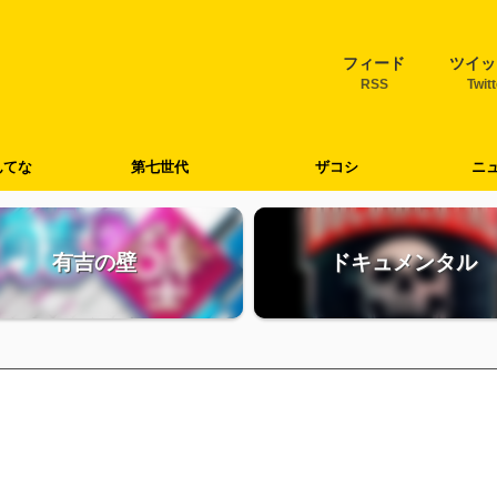
フィード
ツイッ
RSS
Twit
んてな
第七世代
ザコシ
ニ
有吉の壁
ドキュメンタル