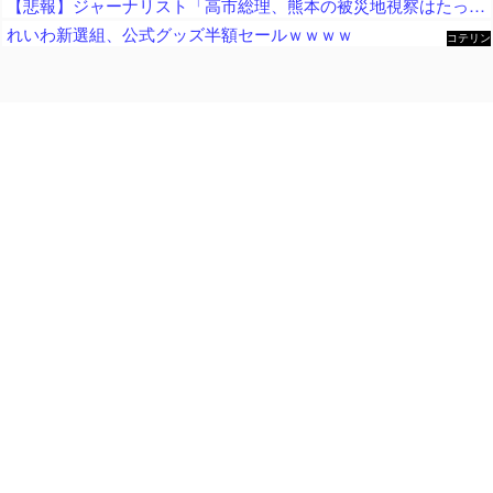
【悲報】ジャーナリスト「高市総理、熊本の被災地視察はたったの3分！」 → ライブ動画で19分超の滞在が発覚 ｗｗｗｗｗｗｗｗｗｗｗｗｗｗｗ
れいわ新選組、公式グッズ半額セールｗｗｗｗ
コテリン
- 固定リ
ンク自動
更新ツー
ル