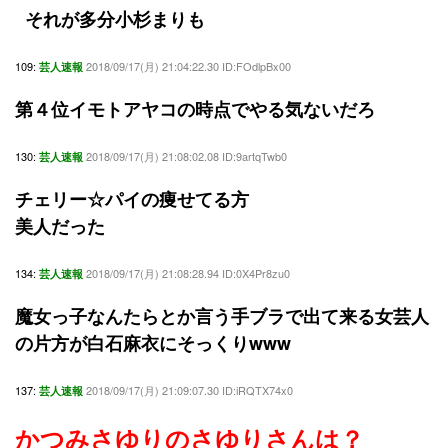
それが多分小杉まりも
109:
2018/09/17(月) 21:04:22.30 ID:FOdlpBx00
芸人速報
第４位イモトアヤコの時点でやる気ないだろ
130:
2018/09/17(月) 21:08:02.08 ID:9artqTwb0
芸人速報
チェリー☆パイの痩せてる方
美人だった
134:
2018/09/17(月) 21:08:28.94 ID:0X4Pr8zu0
芸人速報
魔女っ子なんたらとか言う手ブラで出て来る女芸人
の片方が白石麻衣にそっくりwww
137:
2018/09/17(月) 21:09:07.30 ID:iRQTX74x0
芸人速報
かつみさゆりのさゆりさんは？