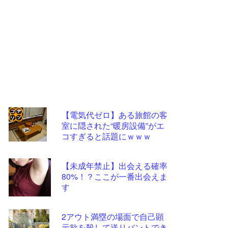
【電気代ゼロ】ある旅館の客
室に隠された“暖房設備”がエ
コテ
コすぎると話題にｗｗｗ
リン
- 固
【未成年禁止】出会える確率
定リ
80%！？ここが一番出会えま
す
ンク
自動
2アウト満塁の場面で自己顕
更新
示欲を殺して送りバントでき