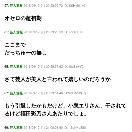
57:
2018/09/17(月) 20:58:55.72 ID:rSSHM0+k0
芸人速報
オセロの超初期
61:
2018/09/17(月) 20:59:23.59 ID:3VYXCLzr0
芸人速報
ここまで
だっちゅーの無し
65:
2018/09/17(月) 20:59:37.62 ID:j40u8xwY0
芸人速報
さて芸人が美人と言われて嬉しいのだろうか
67:
2018/09/17(月) 20:59:51.46 ID:MhGN5WTq0
芸人速報
もう引退したかもだけど、小泉エリさん、干されて
るけど福田彩乃さんあたりでしょ。
69:
2018/09/17(月) 21:00:03.90 ID:mSdKHd880
芸人速報