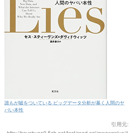
誰もが嘘をついている ビッグデータ分析が暴く人間のヤ
バい本性
引用元:
http://hayabusa9.5ch.net/test/read.cgi/mnewsplus/1