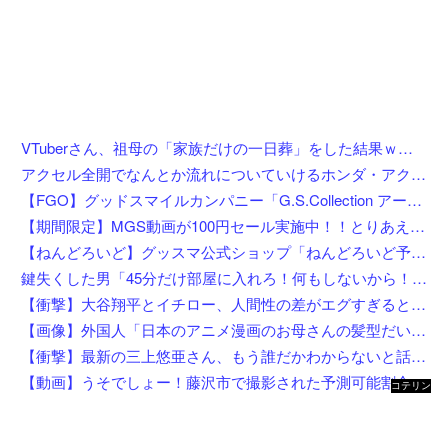
VTuberさん、祖母の「家族だけの一日葬」をした結果ｗｗｗｗｗｗｗ
アクセル全開でなんとか流れについていけるホンダ・アクティの動画が人気に。
【FGO】グッドスマイルカンパニー「G.S.Collection アーチャー/バーヴァン・シー 英霊祝装Ver.」【フィギュア化決定】
【期間限定】MGS動画が100円セール実施中！！とりあえず全部買うやろｗｗｗｗｗ
【ねんどろいど】グッスマ公式ショップ「ねんどろいど予約キャンペーン（2026年8月分）」【8月1日開始】
鍵失くした男「45分だけ部屋に入れろ！何もしないから！」→女子大生「無理です（警察呼びます）」→男「熱中症になれってか！使えないな！」完全に不審者で草ｗｗｗ
【衝撃】大谷翔平とイチロー、人間性の差がエグすぎると話題に←お前らコレ見てどう思う？？？？？？
【画像】外国人「日本のアニメ漫画のお母さんの髪型だいたいこれだよなwwwwwwwww」←コレは分かるw w w w w w w w
【衝撃】最新の三上悠亜さん、もう誰だかわからないと話題になってしまった画像がこちら
【動画】うそでしょー！藤沢市で撮影された予測可能割合が気になる事故のドラレコ。
コテリン
- 固定リ
ンク自動
更新ツー
ル