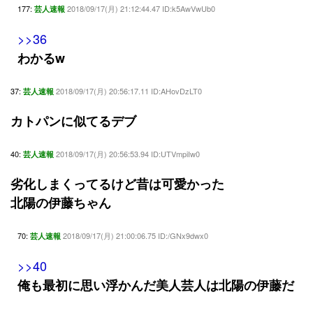
177:
2018/09/17(月) 21:12:44.47 ID:k5AwVwUb0
芸人速報
>>36
わかるw
37:
2018/09/17(月) 20:56:17.11 ID:AHovDzLT0
芸人速報
カトパンに似てるデブ
40:
2018/09/17(月) 20:56:53.94 ID:UTVmpiIw0
芸人速報
劣化しまくってるけど昔は可愛かった
北陽の伊藤ちゃん
70:
2018/09/17(月) 21:00:06.75 ID:/GNx9dwx0
芸人速報
>>40
俺も最初に思い浮かんだ美人芸人は北陽の伊藤だ