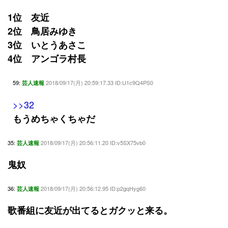
1位 友近
2位 鳥居みゆき
3位 いとうあさこ
4位 アンゴラ村長
59:
2018/09/17(月) 20:59:17.33 ID:U1c9Q4PS0
芸人速報
>>32
もうめちゃくちゃだ
35:
2018/09/17(月) 20:56:11.20 ID:v5SX75vb0
芸人速報
鬼奴
36:
2018/09/17(月) 20:56:12.95 ID:p2gqHyg60
芸人速報
歌番組に友近が出てるとガクッと来る。