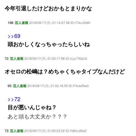
今年引退したけどおかもとまりかな
198:
2018/09/17(月) 21:14:27.58 ID:rT4cJXdf0
芸人速報
>>69
頭おかしくなっちゃったらしいね
72:
2018/09/17(月) 21:00:17.98 ID:vLp17KbU0
芸人速報
オセロの松嶋は？めちゃくちゃタイプなんだけど
95:
2018/09/17(月) 21:02:18.59 ID:f74ufoRw0
芸人速報
>>72
目が悪いんじゃね？
あと頭も大丈夫か？？？
73:
2018/09/17(月) 21:00:23.02 ID:YdKxutNa0
芸人速報