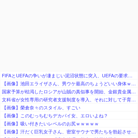
FIFAとUEFAの争いが凄まじい泥沼状態に突入、UEFAの要求を呑んだFIFAだったがUEFA側は強硬姿勢を崩さず……
【画像】池田エライザさん、男ウケ最高のちょうどいい身体ｗｗｗｗ
国家予算が枯渇したロシアが山賊の真似事を開始、金銀貴金属じゃなくて自動車とかってところがリアリティありすぎる……
文科省が女性専用の研究者支援制度を導入、それに対して子育て負担に苦しむ若手男性研究者は……
【画像】榮倉奈々のスタイル、すごい
【画像】このむっちむちデカパイ女、エロいよね？
【画像】吸い付きたいレベルのお尻ｗｗｗｗｗ
【画像】汗だく巨乳女子さん、密室サウナで男たちを勃起させてしまうｗｗｗｗｗｗ