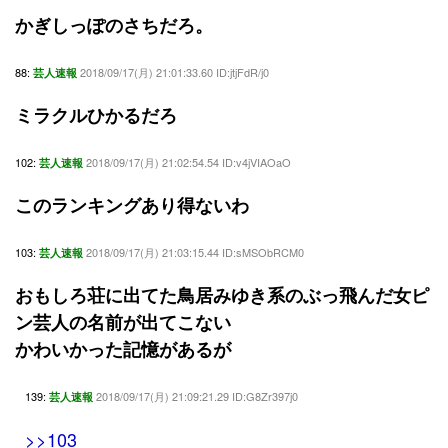
かぎしっぽのさちだろ。
88:
2018/09/17(月) 21:01:33.60 ID:jtjFdR/j0
芸人速報
ミラクルひかるだろ
102:
2018/09/17(月) 21:02:54.54 ID:v4jVIAOaO
芸人速報
このランキングあり得ないわ
103:
2018/09/17(月) 21:03:15.44 ID:sMSObRCM0
芸人速報
おもしろ荘に出てた鳥居みゆき系のぶっ飛んだ女ピ
ン芸人の名前が出てこない
かわいかった記憶があるが
139:
2018/09/17(月) 21:09:21.29 ID:G8Zr397j0
芸人速報
>>103