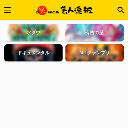
水ダウ
有吉の壁
ドキュメンタル
M-1グランプリ