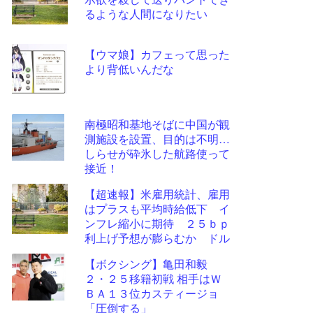
ツー
るような人間になりたい
ル
【ウマ娘】カフェって思った
より背低いんだな
南極昭和基地そばに中国が観
測施設を設置、目的は不明…
しらせが砕氷した航路使って
接近！
【超速報】米雇用統計、雇用
はプラスも平均時給低下 イ
ンフレ縮小に期待 ２５ｂｐ
利上げ予想が膨らむか ドル
円は大きく振動したあとわず
【ボクシング】亀田和毅
かに円高
２・２５移籍初戦 相手はＷ
ＢＡ１３位カスティージョ
「圧倒する」