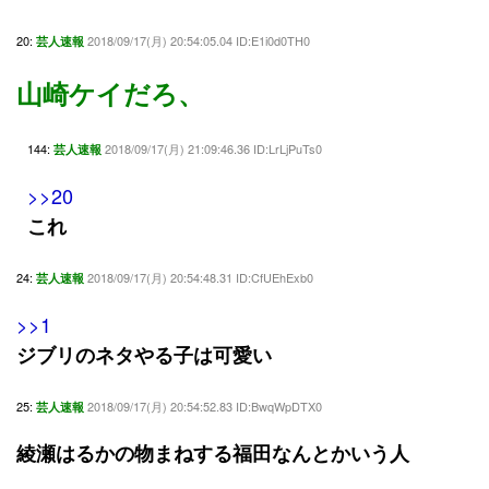
20:
2018/09/17(月) 20:54:05.04 ID:E1i0d0TH0
芸人速報
山崎ケイだろ、
144:
2018/09/17(月) 21:09:46.36 ID:LrLjPuTs0
芸人速報
>>20
これ
24:
2018/09/17(月) 20:54:48.31 ID:CfUEhExb0
芸人速報
>>1
ジブリのネタやる子は可愛い
25:
2018/09/17(月) 20:54:52.83 ID:BwqWpDTX0
芸人速報
綾瀬はるかの物まねする福田なんとかいう人