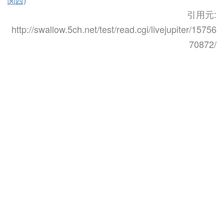
関西)
引用元:
http://swallow.5ch.net/test/read.cgi/livejupiter/15756
70872/