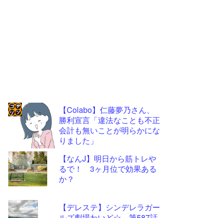
【Colabo】仁藤夢乃さん、
勝利宣言「違法なことも不正
コテ
会計も無いことが明らかにな
リン
りました」
- 固
【なんJ】明日から筋トレや
定リ
るで！ 3ヶ月位で効果ある
か？
ンク
自動
【デレステ】シンデレラガー
更新
ルズ劇場わいど☆ 第587話