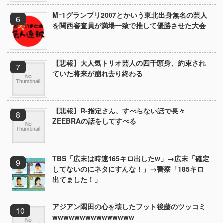
Mｰ1グランプリ2007とかいう東北出身無名の芸人
を関西審査員が満場一致で推して優勝させた大会
【悲報】大人気トリオ芸人の四千頭身、約束され
ていた将来が崩れ去り終わる
【悲報】R-指定さん、すべらない話で長々
ZEEBRAの話をしてすべる
TBS「広末は時速165キロ出したw」→広末「確定
してないのにネタにすんな！」→警察「185キロ
出てました！」
アジアン隅田の心を壊したフット後藤のツッコミ
wwwwwwwwwwwwwww