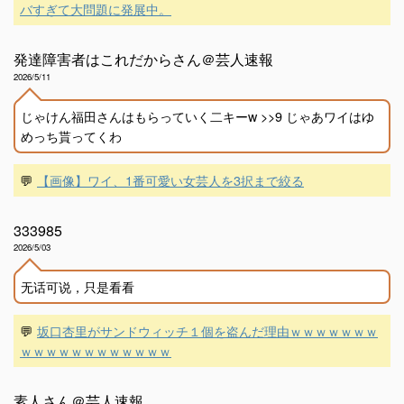
バすぎて大問題に発展中。
発達障害者はこれだからさん＠芸人速報
2026/5/11
じゃけん福田さんはもらっていく二キーw >>9 じゃあワイはゆ
めっち貰ってくわ
💬
【画像】ワイ、1番可愛い女芸人を3択まで絞る
333985
2026/5/03
无话可说，只是看看
💬
坂口杏里がサンドウィッチ１個を盗んだ理由ｗｗｗｗｗｗｗ
ｗｗｗｗｗｗｗｗｗｗｗｗ
素人さん＠芸人速報