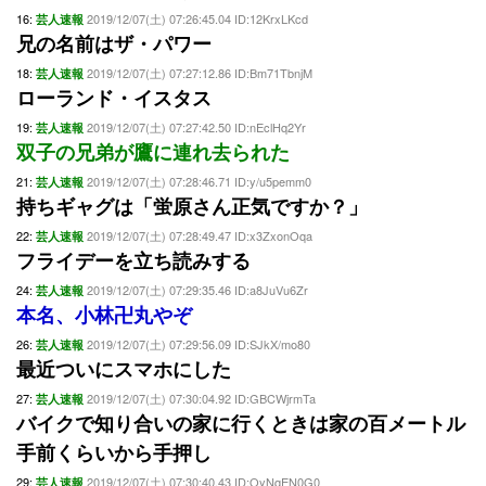
16:
2019/12/07(土) 07:26:45.04 ID:12KrxLKcd
芸人速報
兄の名前はザ・パワー
18:
2019/12/07(土) 07:27:12.86 ID:Bm71TbnjM
芸人速報
ローランド・イスタス
19:
2019/12/07(土) 07:27:42.50 ID:nEclHq2Yr
芸人速報
双子の兄弟が鷹に連れ去られた
21:
2019/12/07(土) 07:28:46.71 ID:y/u5pemm0
芸人速報
持ちギャグは「蛍原さん正気ですか？」
22:
2019/12/07(土) 07:28:49.47 ID:x3ZxonOqa
芸人速報
フライデーを立ち読みする
24:
2019/12/07(土) 07:29:35.46 ID:a8JuVu6Zr
芸人速報
本名、小林卍丸やぞ
26:
2019/12/07(土) 07:29:56.09 ID:SJkX/mo80
芸人速報
最近ついにスマホにした
27:
2019/12/07(土) 07:30:04.92 ID:GBCWjrmTa
芸人速報
バイクで知り合いの家に行くときは家の百メートル
手前くらいから手押し
29:
2019/12/07(土) 07:30:40.43 ID:OyNqEN0G0
芸人速報