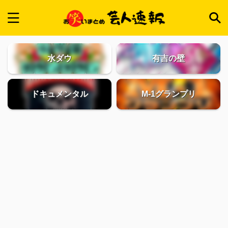
水ダウ
有吉の壁
ドキュメンタル
M-1グランプリ