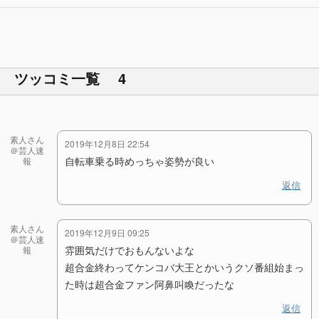
ツッコミ一覧 4
素人さん
2019年12月8日 22:54
＠芸人速
自転車乗る時めっちゃ姿勢が良い
報
返信
素人さん
2019年12月9日 09:25
＠芸人速
雰囲気だけでおもんないよな
報
超合金終わってケンコバ大王とかいうクソ番組始まっ
た時は超合金ファン阿鼻叫喚だったな
返信