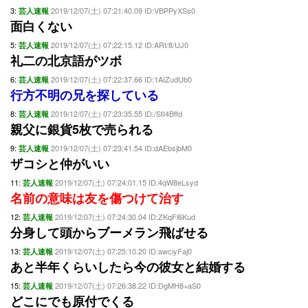
3:
2019/12/07(土) 07:21:40.09 ID:VBPPyXSs0
芸人速報
面白くない
5:
2019/12/07(土) 07:22:15.12 ID:ARt/8/UJ0
芸人速報
礼二の北京語がツボ
6:
2019/12/07(土) 07:22:37.66 ID:1AIZudUb0
芸人速報
行方不明の兄を探している
8:
2019/12/07(土) 07:23:35.55 ID:/StI4Bffd
芸人速報
親父に銀貨5枚で売られる
9:
2019/12/07(土) 07:23:41.54 ID:dAEbsjbM0
芸人速報
ザコシと仲がいい
11:
2019/12/07(土) 07:24:01.15 ID:4qW8eLsyd
芸人速報
名前の意味は友を傷つけて治す
12:
2019/12/07(土) 07:24:30.04 ID:ZKqFl6Kud
芸人速報
分身して頭からブーメラン飛ばせる
13:
2019/12/07(土) 07:25:10.20 ID:awciyFaj0
芸人速報
あと半年くらいしたら今の彼女と結婚する
15:
2019/12/07(土) 07:26:38.22 ID:DgMH8+aS0
芸人速報
どこにでも原付でくる