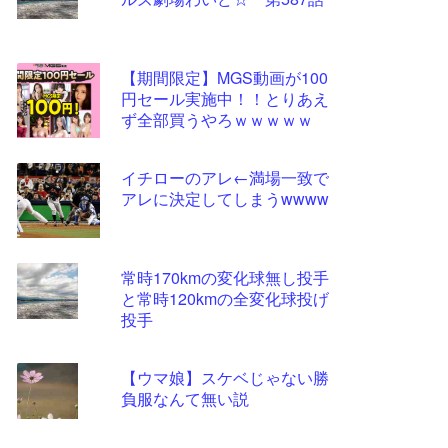
ツー
ル
【期間限定】MGS動画が100
円セール実施中！！とりあえ
ず全部買うやろｗｗｗｗｗ
イチローのアレ←満場一致で
アレに決定してしまうwwww
常時170kmの変化球無し投手
と常時120kmの全変化球投げ
投手
【ウマ娘】スケベじゃない勝
負服なんて無い説