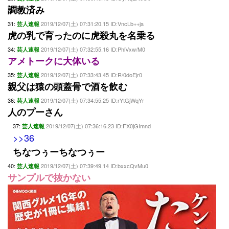
調教済み
31:
2019/12/07(土) 07:31:20.15 ID:VncLb++ja
芸人速報
虎の乳で育ったのに虎殺丸を名乗る
34:
2019/12/07(土) 07:32:55.16 ID:PhlVxw/M0
芸人速報
アメトークに大体いる
35:
2019/12/07(土) 07:33:43.45 ID:R/0doEjr0
芸人速報
親父は猿の頭蓋骨で酒を飲む
36:
2019/12/07(土) 07:34:55.25 ID:rYtGjWqYr
芸人速報
人のプーさん
37:
2019/12/07(土) 07:36:16.23 ID:FX0jGImnd
芸人速報
>>36
ちなつぅーちなつぅー
40:
2019/12/07(土) 07:39:49.14 ID:bxxcQvMu0
芸人速報
サンプルで抜かない