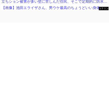
立ちション被害が多い壁に苦しんだ住民、そこで定期的に防水スプレーを吹きかけておいた結果……
【画像】池田エライザさん、男ウケ最高のちょうどいい身体ｗｗｗｗ
コテリン
- 固定リ
ンク自動
更新ツー
ル