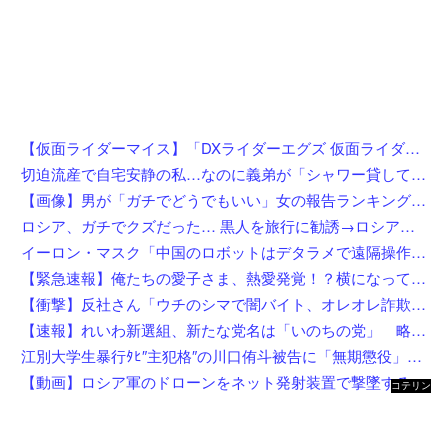
【仮面ライダーマイス】「DXライダーエグズ 仮面ライダーストア東京セット」仮面ライダーストアで発売決定
切迫流産で自宅安静の私…なのに義弟が「シャワー貸して」「泊めて」と嫌がらせレベルの連続突撃！夫経由で断ると私に直接LINEしてきて絶句←大人しく自宅の風呂に入れよ
【画像】男が「ガチでどうでもいい」女の報告ランキング、圧倒的第１位と言えば『コレ』w w w w w w w w w w
ロシア、ガチでクズだった… 黒人を旅行に勧誘→ロシア語で契約書にサインさせられる→前線で大量戦死
イーロン・マスク「中国のロボットはデタラメで遠隔操作してるだけ」
【緊急速報】俺たちの愛子さま、熱愛発覚！？横になってしまう奴らが大量発生してしまう…
【衝撃】反社さん「ウチのシマで闇バイト、オレオレ詐欺、強盗する奴らぶっ○す」←これw w w w w w w
【速報】れいわ新選組、新たな党名は「いのちの党」 略称は「いのち」
江別大学生暴行ﾀﾋ″主犯格″の川口侑斗被告に「無期懲役」の判決→当時17歳少年に「懲役30年」の判決
【動画】ロシア軍のドローンをネット発射装置で撃墜するウクライナ。
コテリン
- 固定リ
ンク自動
更新ツー
ル