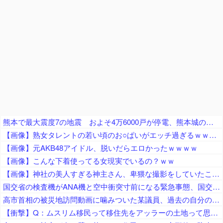
熊本で最大震度7の地震 およそ4万6000戸が停電、熊本城の石垣が崩れたとの情報 川内・玄海原発に異常なし、通常運転継続中 生放送中だったジャパネットさん、ヘルメット被って地震情報を伝える
【画像】熟女タレントの若い頃のお○ぱいがエッチ過ぎるｗｗｗｗｗ
【画像】元AKB48アイドル、脱いだらエロかったｗｗｗｗ
【画像】こんな下着使ってる女現実でいるの？ｗｗ
【画像】神社の美人すぎる神主さん、卑猥な撮影をしていたことが判明ｗｗｗｗｗｗｗｗ
国交省の検査機がANA機と空中衝突寸前になる緊急事態、国交省側は己の非を頑として認めず……
高市首相の被災地訪問動画に噛みついた某議員、過去の自分のやらかしを速攻で掘り起こされてしまい……
【衝撃】Q：ムスリム移民って移住先をアッラーの土地って思ってるの？ → 衝撃の回答がコチラ → ｗｗｗｗｗｗｗｗｗｗｗｗｗｗ