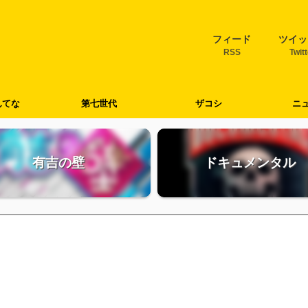
フィード
ツイッ
RSS
Twit
んてな
第七世代
ザコシ
ニ
有吉の壁
ドキュメンタル