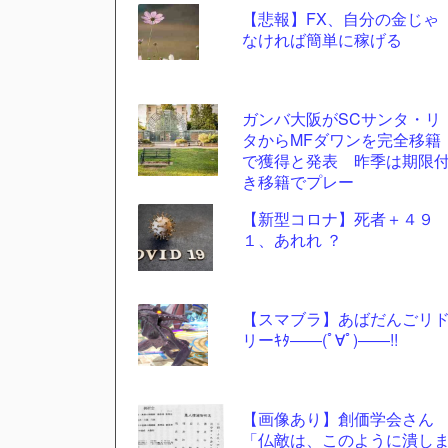
【悲報】FX、自分の金じゃ
更新
なければ簡単に稼げる
ツー
ル
ガンバ大阪がSCサンタ・リ
タからMFダワンを完全移籍
で獲得と発表 昨季は期限
き移籍でプレー
【新型コロナ】死者＋４９
１、あれれ ？
【スマブラ】あばだんごリ
リーｷﾀ――(ﾟ∀ﾟ)――!!
【画像あり】創価学会さん
「仏敵は、このように潰し