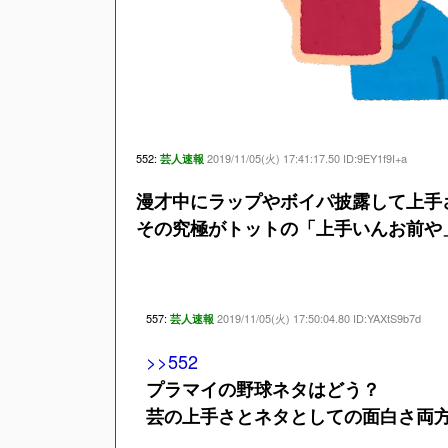
552:
2019/11/05(火) 17:41:17.50 ID:9EY1f9I+a
芸人速報
漫才中にラップやボイパ披露して上手
その究極がトットの「上手いんお前や
557:
2019/11/05(火) 17:50:04.80 ID:YAXtS9b7d
芸人速報
>>552
プラマイの野球ネタはどう？
芸の上手さとネタとしての面白さ両