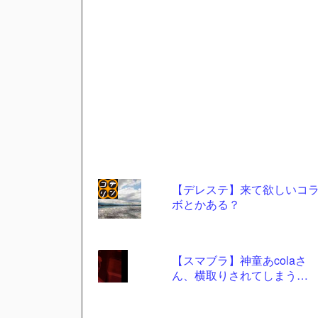
【デレステ】来て欲しいコ
ボとかある？
コテ
リン
- 固
【スマブラ】神童あcolaさ
定リ
ん、横取りされてしまう…
ンク
自動