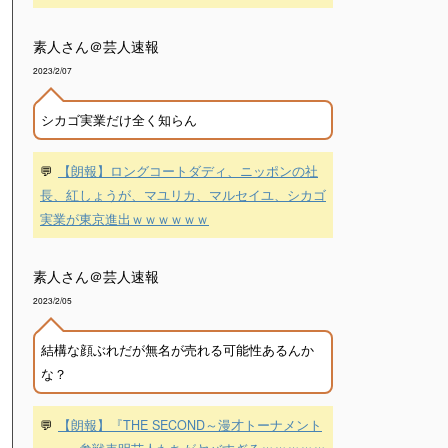
素人さん＠芸人速報
2023/2/07
シカゴ実業だけ全く知らん
💬
【朗報】ロングコートダディ、ニッポンの社
長、紅しょうが、マユリカ、マルセイユ、シカゴ
実業が東京進出ｗｗｗｗｗｗ
素人さん＠芸人速報
2023/2/05
結構な顔ぶれだが無名が売れる可能性あるんか
な？
💬
【朗報】『THE SECOND～漫才トーナメント