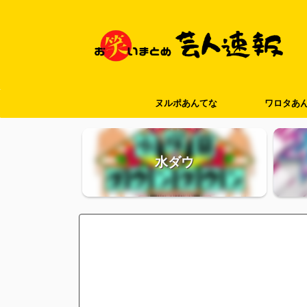
ヌルポあんてな
ワロタあ
水ダウ