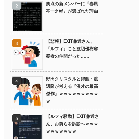
笑点の新メンバーに『春風
亭一之輔』が選ばれた理由
【悲報】EXIT兼近さん、
『ルフィ』こと渡辺優樹容
疑者の仲間だった……
野田クリスタルと錦鯉・渡
辺隆が考える『漫才の最高
傑作』ｗｗｗｗｗｗｗｗｗ
ｗ
【ルフィ騒動】EXIT兼近さ
ん、お前らを訴訟へｗｗｗ
ｗｗｗｗｗｗｗ