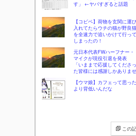
す」 ←ヤバすぎると話題
【コピペ】荷物を玄関に運
入れてたらウチの猫が野良
を全速力で追いかけて行っ
しまったの！
元日本代表FWハーフナー・
マイクが現役引退を発表
「いままで応援してくださ
た皆様には感謝しかありま
ん」
【ウマ娘】カフェって思っ
より背低いんだな
この記