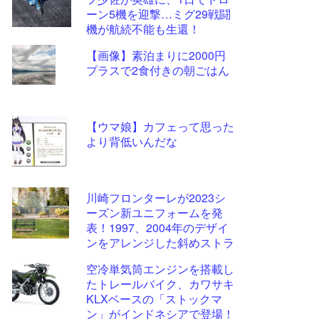
ツー
ーン5機を迎撃…ミグ29戦闘
ル
機が航続不能も生還！
【画像】素泊まりに2000円
プラスで2食付きの朝ごはん
【ウマ娘】カフェって思った
より背低いんだな
川崎フロンターレが2023シ
ーズン新ユニフォームを発
表！1997、2004年のデザイ
ンをアレンジした斜めストラ
イプ柄に
空冷単気筒エンジンを搭載し
たトレールバイク、カワサキ
KLXベースの「ストックマ
ン」がインドネシアで登場！