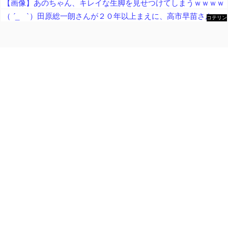
【画像】あのちゃん、キレイな生脚を見せつけてしまうｗｗｗｗ
（ ´_ゝ`）田原総一朗さんが２０年以上まえに、高市早苗さんを「無知」「幼稚」と痛烈批判したと話題に
コテリン
- 固定リ
ンク自動
更新ツー
ル