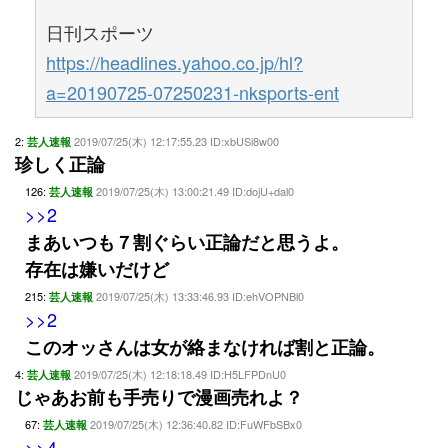
日刊スポーツ
https://headlines.yahoo.co.jp/hl?
a=20190725-07250231-nksports-ent
2:
2019/07/25(木) 12:17:55.23 ID:xbUSi8w00
芸人速報
珍しく正論
126:
2019/07/25(木) 13:00:21.49 ID:dojU+dal0
芸人速報
>>2
まあいつも７割ぐらい正論だと思うよ。
存在は嫌いだけど
215:
2019/07/25(木) 13:33:46.93 ID:ehVOPNBl0
芸人速報
>>2
このオッさんは女が絡まなければ割と正論。
4:
2019/07/25(木) 12:18:18.49 ID:H5LFPDnU0
芸人速報
じゃあお前も手売りで漫画売れよ？
67:
2019/07/25(木) 12:36:40.82 ID:FuWFbSBx0
芸人速報
>>4