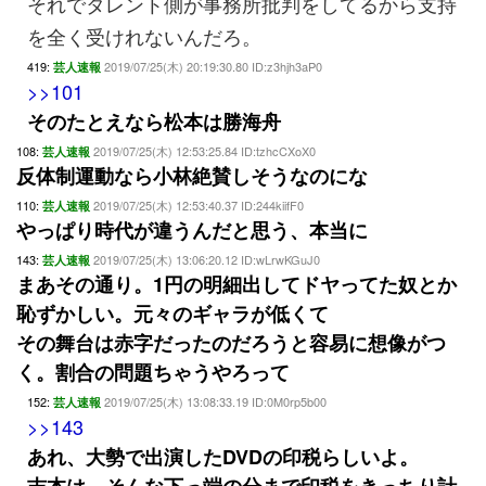
それでタレント側が事務所批判をしてるから支持
を全く受けれないんだろ。
419:
2019/07/25(木) 20:19:30.80 ID:z3hjh3aP0
芸人速報
>>101
そのたとえなら松本は勝海舟
108:
2019/07/25(木) 12:53:25.84 ID:tzhcCXoX0
芸人速報
反体制運動なら小林絶賛しそうなのにな
110:
2019/07/25(木) 12:53:40.37 ID:244kiifF0
芸人速報
やっぱり時代が違うんだと思う、本当に
143:
2019/07/25(木) 13:06:20.12 ID:wLrwKGuJ0
芸人速報
まあその通り。1円の明細出してドヤってた奴とか
恥ずかしい。元々のギャラが低くて
その舞台は赤字だったのだろうと容易に想像がつ
く。割合の問題ちゃうやろって
152:
2019/07/25(木) 13:08:33.19 ID:0M0rp5b00
芸人速報
>>143
あれ、大勢で出演したDVDの印税らしいよ。