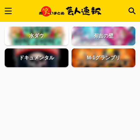
水ダウ
有吉の壁
ドキュメンタル
M-1グランプリ