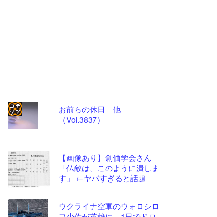
お前らの休日 他
（Vol.3837）
コテ
リン
- 固
【画像あり】創価学会さん
定リ
「仏敵は、このように潰しま
す」 ←ヤバすぎると話題
ンク
自動
ウクライナ空軍のウォロシロ
更新
フ少佐が英雄に、1日でドロ