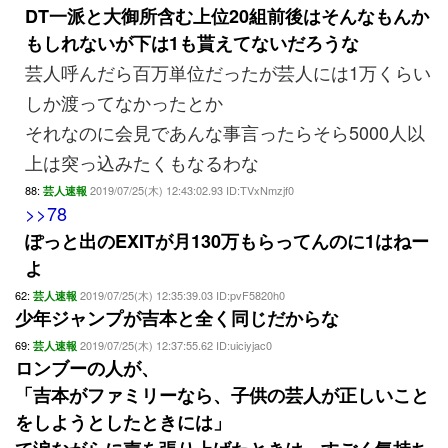
DT一派と大御所含む上位20組前後はそんなもんか
もしれないが下は1も貰えてないだろうな
芸人呼んだら百万単位だったが芸人には1万くらい
しか渡ってなかったとか
それなのに会見であんな事言ったらそら5000人以
上は突っ込みたくもなるわな
88:
2019/07/25(木) 12:43:02.93 ID:TVxNmzjf0
芸人速報
>>78
ぽっと出のEXITが月130万もらってんのに1はねー
よ
62:
2019/07/25(木) 12:35:39.03 ID:pvF5820h0
芸人速報
少年ジャンプが吉本と全く同じだからな
69:
2019/07/25(木) 12:37:55.62 ID:uiciyjac0
芸人速報
ロンブーの人が、
「吉本がファミリーなら、子供の芸人が正しいこと
をしようとしたときには」