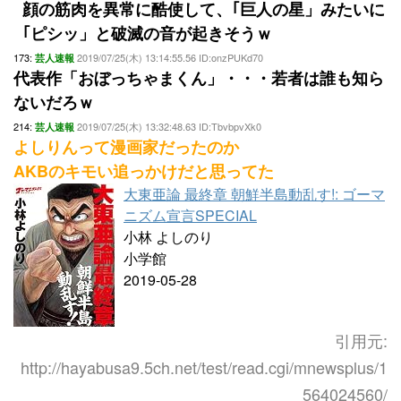
顔の筋肉を異常に酷使して、｢巨人の星」みたいに
｢ピシッ」と破滅の音が起きそうｗ
173:
2019/07/25(木) 13:14:55.56 ID:onzPUKd70
芸人速報
代表作「おぼっちゃまくん」・・・若者は誰も知ら
ないだろｗ
214:
2019/07/25(木) 13:32:48.63 ID:TbvbpvXk0
芸人速報
よしりんって漫画家だったのか
AKBのキモい追っかけだと思ってた
大東亜論 最終章 朝鮮半島動乱す!: ゴーマ
ニズム宣言SPECIAL
小林 よしのり
小学館
2019-05-28
引用元:
http://hayabusa9.5ch.net/test/read.cgi/mnewsplus/1
564024560/