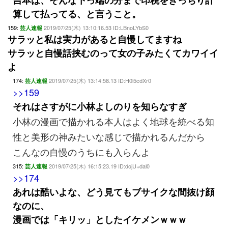
吉本は、そんな下っ端の分まで印税をきっちり計
算して払ってる、と言うこと。
159:
2019/07/25(木) 13:10:16.53 ID:LBnoLYbS0
芸人速報
サラッと私は実力があると自慢してますね
サラッと自慢話挟むのって女の子みたくてカワイイ
よ
174:
2019/07/25(木) 13:14:58.13 ID:H0l5cdXr0
芸人速報
>>159
それはさすがに小林よしのりを知らなすぎ
小林の漫画で描かれる本人はよく地球を統べる知
性と美形の神みたいな感じで描かれるんだから
こんなの自慢のうちにも入らんよ
315:
2019/07/25(木) 16:15:23.19 ID:dojU+dal0
芸人速報
>>174
あれは酷いよな、どう見てもブサイクな間抜け顔
なのに、
漫画では「キリッ」としたイケメンｗｗｗ