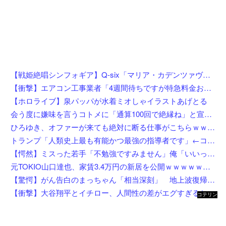
【戦姫絶唱シンフォギア】Q-six「マリア・カデンツァヴナ・イヴ」フィギュア【8月4日予約開始】
【衝撃】エアコン工事業者「4週間待ちですが特急料金お支払い頂けるなら当日可です」←これw w w w w w w
【ホロライブ】泉パッパが水着ミオしゃイラストあげとる
会う度に嫌味を言うコトメに「通算100回で絶縁ね」と宣言した私！カウント達成後、鍵を交換して庭で喚くコトメに仕掛けた恥ずかしすぎる撃退法←律儀に録音＆カウントしてて草
ひろゆき、オファーが来ても絶対に断る仕事がこちらｗｗｗｗｗｗｗｗ
トランプ「人類史上最も有能かつ最強の指導者です」←コイツがイラン如きに右往左往してる理由
【愕然】ミスった若手「不勉強ですみません」俺「いいってことよ、教えてあげんよ」若手「訴えます」←ちょっと待って、コレワイが悪いんか？？？？？？？
元TOKIO山口達也、家賃3.4万円の新居を公開ｗｗｗｗｗｗｗｗ
【驚愕】がん告白のまっちゃん「相当深刻」 地上波復帰の意外な切り札はまさかの…w w w w w w w w w
【衝撃】大谷翔平とイチロー、人間性の差がエグすぎると話題に←お前らコレ見てどう思う？？？？？？
コテリン
- 固定リ
ンク自動
更新ツー
ル