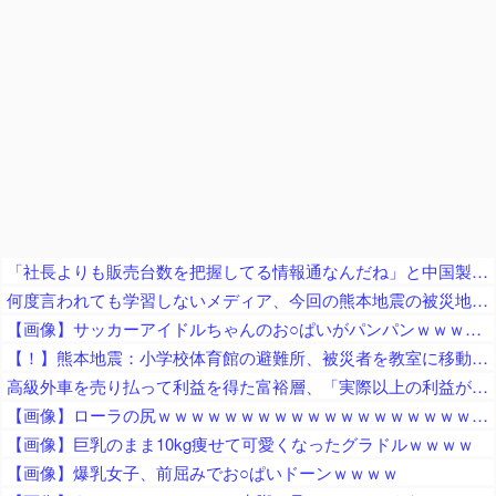
「社長よりも販売台数を把握してる情報通なんだね」と中国製軽EVを絶賛する人が猛ツッコミを食らう、社長の公式発表と随分食い違っておりますね……
何度言われても学習しないメディア、今回の熊本地震の被災地においても過去と同じ所業を繰り返して……
【画像】サッカーアイドルちゃんのお○ぱいがパンパンｗｗｗｗｗｗｗｗｗｗｗｗ
【！】熊本地震：小学校体育館の避難所、被災者を教室に移動させ即座にエアコン工事が始まる ※体育館のエアコン設置は自治体の管轄
高級外車を売り払って利益を得た富裕層、「実際以上の利益があったとして課税される」とかけられた税金額に不満を漏らす
【画像】ローラの尻ｗｗｗｗｗｗｗｗｗｗｗｗｗｗｗｗｗｗｗｗｗｗｗｗ
【画像】巨乳のまま10kg痩せて可愛くなったグラドルｗｗｗｗ
【画像】爆乳女子、前屈みでお○ぱいドーンｗｗｗｗ