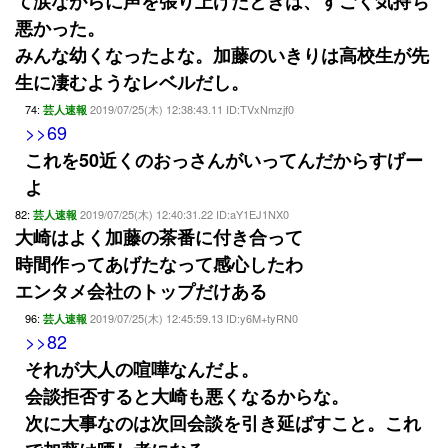
て涙ながらに声を張り上げたときは、すごく気持ち
悪かった。
みんな幼くなったよな。加藤のいきりは高校生が先
生に凄むようなレベルだし。
74:
2019/07/25(木) 12:38:43.11 ID:TVxNmzjf0
芸人速報
>>69
これを50近くのおっさんがいってんだからすげー
よ
82:
2019/07/25(木) 12:40:31.22 ID:aY1EJ1NX0
芸人速報
大崎はよく加藤の茶番に付き合って
時間作ってあげたなって感心したわ
エンタメ会社のトップだけある
96:
2019/07/25(木) 12:45:59.13 ID:y6M+tyRN0
芸人速報
>>82
それが大人の喧嘩なんだよ。
会談拒否すると大崎も悪くなるからな。
次に大事なのは次回会談を引き延ばすこと。これ