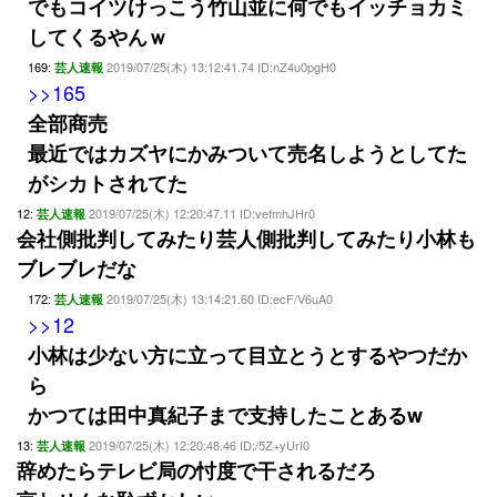
でもコイツけっこう竹山並に何でもイッチョカミ
してくるやんｗ
169:
2019/07/25(木) 13:12:41.74 ID:nZ4u0pgH0
芸人速報
>>165
全部商売
最近ではカズヤにかみついて売名しようとしてた
がシカトされてた
12:
2019/07/25(木) 12:20:47.11 ID:vefmhJHr0
芸人速報
会社側批判してみたり芸人側批判してみたり小林も
ブレブレだな
172:
2019/07/25(木) 13:14:21.60 ID:ecF/V6uA0
芸人速報
>>12
小林は少ない方に立って目立とうとするやつだか
ら
かつては田中真紀子まで支持したことあるw
13:
2019/07/25(木) 12:20:48.46 ID:/5Z+yUrI0
芸人速報
辞めたらテレビ局の忖度で干されるだろ