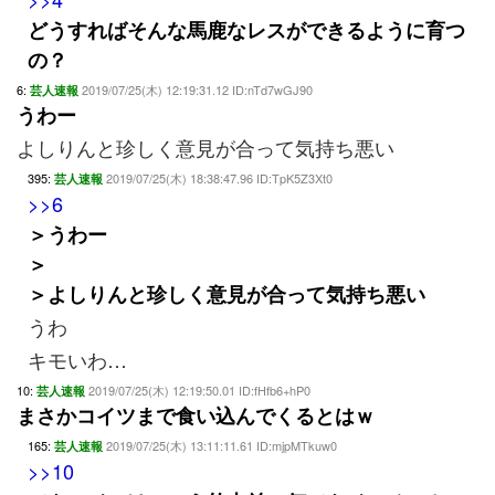
どうすればそんな馬鹿なレスができるように育つ
の？
6:
2019/07/25(木) 12:19:31.12 ID:nTd7wGJ90
芸人速報
うわー
よしりんと珍しく意見が合って気持ち悪い
395:
2019/07/25(木) 18:38:47.96 ID:TpK5Z3Xt0
芸人速報
>>6
＞うわー
＞
＞よしりんと珍しく意見が合って気持ち悪い
うわ
キモいわ…
10:
2019/07/25(木) 12:19:50.01 ID:fHfb6+hP0
芸人速報
まさかコイツまで食い込んでくるとはｗ
165:
2019/07/25(木) 13:11:11.61 ID:mjpMTkuw0
芸人速報
>>10