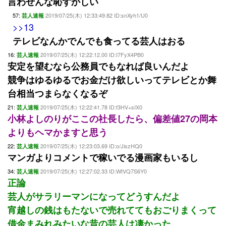
言わせんな恥ずかしい
57:
2019/07/25(木) 12:33:49.82 ID:snXyh1/U0
芸人速報
>>13
テレビなんかでんでも食ってる芸人はおる
16:
2019/07/25(木) 12:22:12.00 ID:I7FyX4PB0
芸人速報
安定を望むなら公務員でもなれば良いんだよ
競争はゆるゆるでお金だけ欲しいってテレビとか舞
台相当つまらなくなるぞ
21:
2019/07/25(木) 12:22:41.78 ID:f3HV+sIX0
芸人速報
小林よしのりがここの社長したら、偏差値27の岡本
よりもヘマかますと思う
22:
2019/07/25(木) 12:23:03.69 ID:o/JiszHQ0
芸人速報
マンガよりコメントで稼いでる漫画家もいるし
34:
2019/07/25(木) 12:27:02.33 ID:WtVQ7S6Y0
芸人速報
正論
芸人がサラリーマンになってどうすんだよ
宵越しの銭はもたないで売れててもおごりまくって
借金まみれみたいな昔の芸人は凄かった