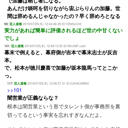
で加藤は晒し者になる。
あんだけ啖呵を切りながら宙ぶらりんの加藤。世
間は辞めるんじゃなかったの？早く辞めろとなる
93:
2019/07/25(木) 12:44:46.39 ID:YZMhi/nO0
芸人速報
実力があれば簡単に評価されるほど世の中甘くない
でしょ
101:
2019/07/25(木) 12:48:12.50 ID:RkUWF+ue0
芸人速報
幕末で例えると、幕府側が吉本で幕末志士が反吉
本。
で、松本が徳川慶喜で加藤が坂本龍馬ってとこか
っ。
117:
2019/07/25(木) 12:56:37.31 ID:G2hACM9N0
芸人速報
>>101
闇営業が正義ならな？
根本は闇営業という形でタレント側が事務所を裏
切ってるという事実を忘れすぎなんだよ。