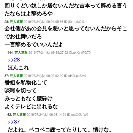
回りくどい奴しか居ないんだな吉本って辞める言う
たならはよ辞めろや
28:
2019/07/24(水) 09:04:05.66 ID:jSxm+kOi0
芸人速報
会社側があの会見を悪いと思ってないんだからそこ
でお仕舞いだろ
一言辞めるでいいんだよ
444:
2019/07/24(水) 09:39:27.52 ID:akKz+PG70
芸人速報
>>28
ほんこれ
37:
2019/07/24(水) 09:05:02.99 ID:sH2LpaSM0
芸人速報
番組を私物化して
啖呵を切って
みっともなく腰砕け
よくテレビに出れるな
62:
2019/07/24(水) 09:08:14.94 ID:sctO0UIW0
芸人速報
>>37
だよね。ペコペコ謝ってたりして。情けな。