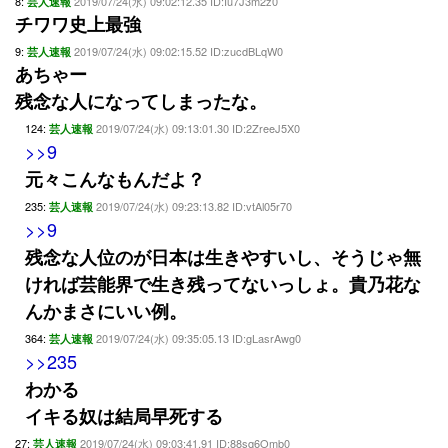
8:
2019/07/24(水) 09:02:12.35 ID:Iu7J3m2z0
芸人速報
チワワ史上最強
9:
2019/07/24(水) 09:02:15.52 ID:zucdBLqW0
芸人速報
あちゃー
残念な人になってしまったな。
124:
2019/07/24(水) 09:13:01.30 ID:2ZreeJ5X0
芸人速報
>>9
元々こんなもんだよ？
235:
2019/07/24(水) 09:23:13.82 ID:vtAl05r70
芸人速報
>>9
残念な人位のが日本は生きやすいし、そうじゃ無
ければ芸能界で生き残ってないっしょ。貴乃花な
んかまさにいい例。
364:
2019/07/24(水) 09:35:05.13 ID:gLasrAwg0
芸人速報
>>235
わかる
イキる奴は結局早死する
27:
2019/07/24(水) 09:03:41.91 ID:88sq6Omb0
芸人速報