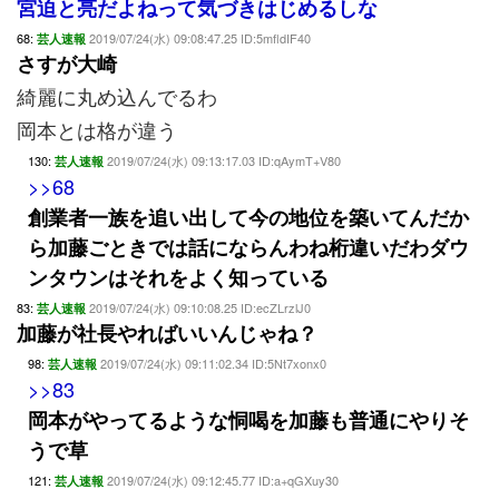
宮迫と亮だよねって気づきはじめるしな
68:
2019/07/24(水) 09:08:47.25 ID:5mfldIF40
芸人速報
さすが大崎
綺麗に丸め込んでるわ
岡本とは格が違う
130:
2019/07/24(水) 09:13:17.03 ID:qAymT+V80
芸人速報
>>68
創業者一族を追い出して今の地位を築いてんだか
ら加藤ごときでは話にならんわね桁違いだわダウ
ンタウンはそれをよく知っている
83:
2019/07/24(水) 09:10:08.25 ID:ecZLrzlJ0
芸人速報
加藤が社長やればいいんじゃね？
98:
2019/07/24(水) 09:11:02.34 ID:5Nt7xonx0
芸人速報
>>83
岡本がやってるような恫喝を加藤も普通にやりそ
うで草
121:
2019/07/24(水) 09:12:45.77 ID:a+qGXuy30
芸人速報