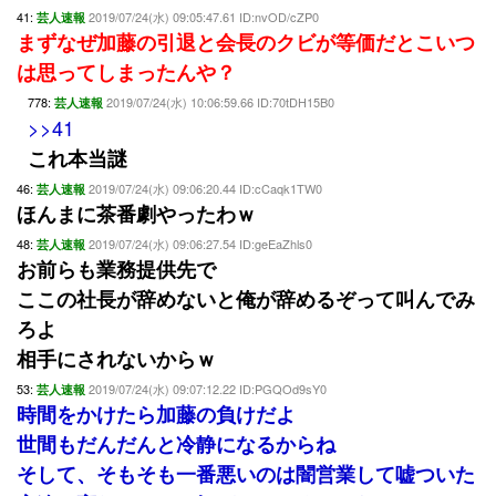
41:
2019/07/24(水) 09:05:47.61 ID:nvOD/cZP0
芸人速報
まずなぜ加藤の引退と会長のクビが等価だとこいつ
は思ってしまったんや？
778:
2019/07/24(水) 10:06:59.66 ID:70tDH15B0
芸人速報
>>41
これ本当謎
46:
2019/07/24(水) 09:06:20.44 ID:cCaqk1TW0
芸人速報
ほんまに茶番劇やったわｗ
48:
2019/07/24(水) 09:06:27.54 ID:geEaZhls0
芸人速報
お前らも業務提供先で
ここの社長が辞めないと俺が辞めるぞって叫んでみ
ろよ
相手にされないからｗ
53:
2019/07/24(水) 09:07:12.22 ID:PGQOd9sY0
芸人速報
時間をかけたら加藤の負けだよ
世間もだんだんと冷静になるからね
そして、そもそも一番悪いのは闇営業して嘘ついた