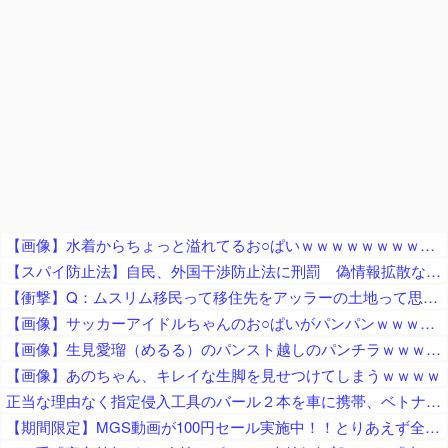
【画像】水着からちょっと溢れてるお○ぱいｗｗｗｗｗｗｗｗｗｗｗ
【スパイ防止法】自民、外国干渉防止法に刑罰 偽情報拡散などの不当干渉を防止 これに反対する政党はどこかな？
【衝撃】Q：ムスリム移民って移住先をアッラーの土地って思ってるの？ → 衝撃の回答がコチラ → ｗｗｗｗｗｗｗｗｗｗｗｗｗｗ
【画像】サッカーアイドルちゃんのお○ぱいがパンパンｗｗｗｗｗｗｗｗｗｗｗｗ
【画像】生見愛瑠（めるる）のパンスト越しのパンチラｗｗｗｗｗ
【画像】あのちゃん、キレイな生脚を見せつけてしまうｗｗｗｗ
正当な理由なく指定侵入工具のバール２本を車に携帯、ベトナム国籍２人（無職・職業不詳）逮捕 福島
【期間限定】MGS動画が100円セール実施中！！とりあえず全部買うやろｗｗｗｗｗ