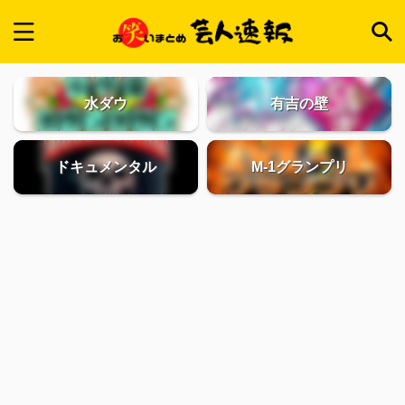
水ダウ
有吉の壁
ドキュメンタル
M-1グランプリ