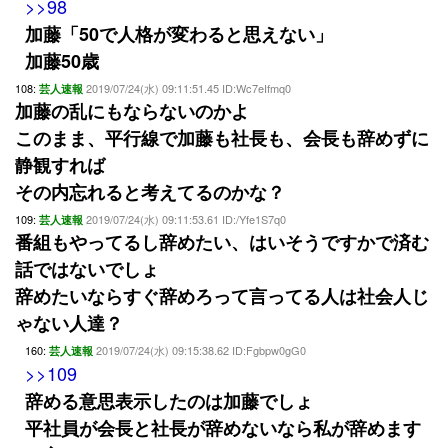
>>98
加藤「50で人格が変わると思えない」
加藤50歳
108:
2019/07/24(水) 09:11:51.45 ID:Wc7eIfmq0
芸人速報
加藤の乱にもならないのかよ
このまま、平行線で加藤も社長も、会長も辞めずに
静観すれば
その内忘れると考えてるのかな？
109:
2019/07/24(水) 09:11:53.61 ID:/Yfe1S7q0
芸人速報
番組もやってるし辞めたい、はいそうですかで済む
話ではないでしょ
辞めたいならすぐ辞めろって言ってる人は社会人じ
ゃない人達？
160:
2019/07/24(水) 09:15:38.62 ID:Fgbpw0gG0
芸人速報
>>109
辞める意思表示したのは加藤でしょ
平社員が会長と社長が辞めないなら私が辞めます