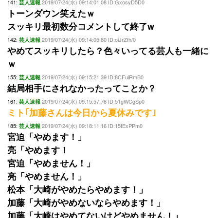
141:
2019/07/24(水) 09:14:01.08 ID:GxosyD5D0
芸人速報
トーンダウン笑えたｗ
スッキリ最初数分コメントして終了w
142:
2019/07/24(水) 09:14:05.80 ID:oiJrZfh/0
芸人速報
やめてスッキリしたら？色々いってる芸人も一緒に
ｗ
155:
2019/07/24(水) 09:15:21.39 ID:8CFuiRmB0
芸人速報
結局相手にされなかったってことか？
161:
2019/07/24(水) 09:15:57.76 ID:51gWCgSp0
芸人速報
ミト｢加藤さんは今日から夏休みです｣
185:
2019/07/24(水) 09:18:11.16 ID:15tExPPm0
芸人速報
宮迫「やめます！」
亮「やめます！
宮迫「やめません！」
亮「やめません！」
松本「大崎がやめたらやめます！」
加藤「大崎がやめないならやめます！」
加藤「大崎はやめてないけどやめません！」