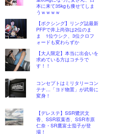
ツー
本に来て35kgも痩せてしま
ル
うｗｗｗｗ
【ボクシング】リング誌最新
PFPで井上尚弥は2位のま
ま 1位ウシク、3位クロフ
ォードも変わらずか
【大人限定】本当に出会いを
求めている方はコチラで
す！！
コンセプトはミリタリーコン
テナ…「ヨド物置」が武骨に
変身！
【デレステ】SSR鷺沢文
香、SSR双葉杏、SSR市原
仁奈・SR鷹富士茄子が登
場！