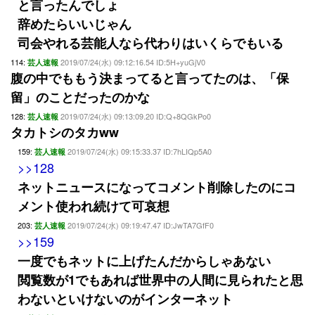
と言ったんでしょ
辞めたらいいじゃん
司会やれる芸能人なら代わりはいくらでもいる
114:
2019/07/24(水) 09:12:16.54 ID:5H+yuGjV0
芸人速報
腹の中でももう決まってると言ってたのは、「保
留」のことだったのかな
128:
2019/07/24(水) 09:13:09.20 ID:Q+8QGkPo0
芸人速報
タカトシのタカww
159:
2019/07/24(水) 09:15:33.37 ID:7hLIQp5A0
芸人速報
>>128
ネットニュースになってコメント削除したのにコ
メント使われ続けて可哀想
203:
2019/07/24(水) 09:19:47.47 ID:JwTA7GfF0
芸人速報
>>159
一度でもネットに上げたんだからしゃあない
閲覧数が1でもあれば世界中の人間に見られたと思
わないといけないのがインターネット