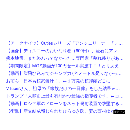
【アークナイツ】Cutiesシリーズ「アンジェリーナ」「テキーラ」デフォルメフィギュア【彩色原型公開】
【画像】ディズニーのおいなり巻（600円）、流石にアレすぎて賛否両論の大炎上をしてしまうw w w w w w w
熊本地震、まだ終わってなかった…専門家「割れ残りがある」「再び大地震の可能性」
【期間限定】MGS動画が100円セール実施中！！とりあえず全部買うやろｗｗｗｗｗ
【動画】崖飛び込みでジャンプ力が1メートル足りなかった男の悲劇。
お前ら「日本も核武装汁！」←１万発の核弾頭どこに
VTuberさん、祖母の「家族だけの一日葬」をした結果ｗｗｗｗｗｗｗ
トランプ「人類史上最も有能かつ最強の指導者です」←コイツがイラン如きに右往左往してる理由
【動画】ロシア軍のドローンをネット発射装置で撃墜するウクライナ。
【衝撃】新党結成報じられたひろゆき氏、妻の西村ゆか氏がＸで激怒してしまうw w w w w w w w w
コテリン
- 固定リ
ンク自動
更新ツー
ル