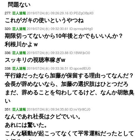
問題ない
277:
2019/07/24(水) 09:26:29.16 ID:PDZgOBpX0
芸人速報
これがガキの使いというやつね
320:
2019/07/24(水) 09:32:30.61 ID:qvmopNHg0
芸人速報
期限切ってないから10年後とかでもいいんか？
利根川かよｗ
336:
2019/07/24(水) 09:33:23.88 ID:1BWf/jkO0
芸人速報
スッキリの視聴率稼ぎw
338:
2019/07/24(水) 09:33:36.51 ID:qpcedfEU0
芸人速報
平行線だったなら加藤が保留する理由ってなんだ？
会長が辞めないなら、加藤の選択肢はひとつだろ
まだ、辞めることを匂わしてるけど、なんか胡散臭
い
351:
2019/07/24(水) 09:34:35.60 ID:nvYjn9CJ0
芸人速報
なんであれ社長はクビでいい。
あれには驚いた。
こんな騒動が起こってなくて平常運転だったとして