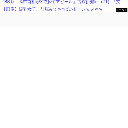
TBS系「高市首相がXで多忙アピール」古舘伊知郎（71）「支持率下がってますんで、国民の同情を誘ってるな、と思います」「いいねの数だけ涙をぬぐえる、そういう思いで書いてらっしゃるのかも」
【画像】爆乳女子、前屈みでお○ぱいドーンｗｗｗｗ
コテリン
- 固定リ
ンク自動
更新ツー
ル