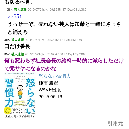
も切るべき。
384:
2019/07/24(水) 09:35:51.17 ID:gfCSdL3k0
芸人速報
>>351
うっせーぞ、売れない芸人は加藤と一緒にさっさ
と消えろ
358:
2019/07/24(水) 09:34:52.47 ID:n0qlyreX0
芸人速報
口だけ番長
357:
2019/07/24(水) 09:34:47.98 ID:2+pU9yC60
芸人速報
何も変わらず社長会長の給料一時的に減らしただけ
で元サヤになるのかな
怒らない習慣力
種市 勝覺
WAVE出版
2019-05-16
引用元: