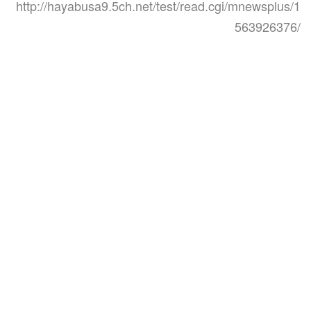
http://hayabusa9.5ch.net/test/read.cgi/mnewsplus/1
563926376/