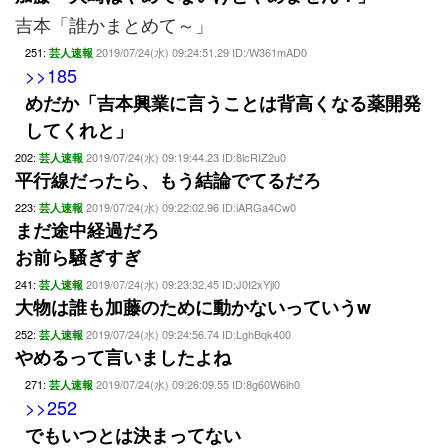
吉本「誰かまとめて～」
251:
2019/07/24(水) 09:24:51.29 ID:/W361mAD0
芸人速報
>>185
めだか「吉本興業に言うことは背高くなる薬開発
してくれと」
202:
2019/07/24(水) 09:19:44.23 ID:8lcRIZ2u0
芸人速報
平行線だったら、もう結論でてるだろ
223:
2019/07/24(水) 09:22:02.96 ID:iARGa4Cw0
芸人速報
まだ途中経過だろ
お前ら騒ぎすぎ
241:
2019/07/24(水) 09:23:32.45 ID:J0I2xYjl0
芸人速報
大物は誰も加藤のために動かないっていうw
252:
2019/07/24(水) 09:24:56.74 ID:LghBqk400
芸人速報
やめるって言いましたよね
271:
2019/07/24(水) 09:26:09.55 ID:8g60W6ih0
芸人速報
>>252
でもいつとは決まってない