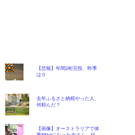
【悲報】年間2桁完投、昨季
は０
コテ
リン
- 固
去年ふるさと納税やった人、
定リ
何頼んだ？
ンク
自動
【画像】オーストラリアで体
更新
重85kgになった女さん、日