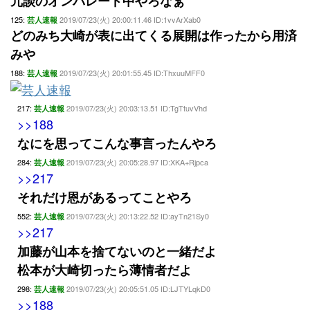
冗談のオンパレード中やろなぁ
125:
2019/07/23(火) 20:00:11.46 ID:1vvArXab0
芸人速報
どのみち大崎が表に出てくる展開は作ったから用済
みや
188:
2019/07/23(火) 20:01:55.45 ID:ThxuuMFF0
芸人速報
217:
2019/07/23(火) 20:03:13.51 ID:TgTtuvVhd
芸人速報
>>188
なにを思ってこんな事言ったんやろ
284:
2019/07/23(火) 20:05:28.97 ID:XKA+Rjpca
芸人速報
>>217
それだけ恩があるってことやろ
552:
2019/07/23(火) 20:13:22.52 ID:ayTn21Sy0
芸人速報
>>217
加藤が山本を捨てないのと一緒だよ
松本が大崎切ったら薄情者だよ
298:
2019/07/23(火) 20:05:51.05 ID:LJTYLqkD0
芸人速報
>>188