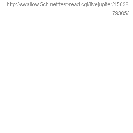
http://swallow.5ch.net/test/read.cgi/livejupiter/15638
79305/