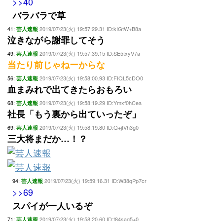
>>40
バラバラで草
41:
2019/07/23(火) 19:57:29.31 ID:kIGtW+B8a
芸人速報
泣きながら謝罪してそう
49:
2019/07/23(火) 19:57:39.15 ID:SE5txyV7a
芸人速報
当たり前じゃねーからな
56:
2019/07/23(火) 19:58:00.93 ID:FIQL5cDO0
芸人速報
血まみれで出てきたらおもろい
68:
2019/07/23(火) 19:58:19.29 ID:Ymxf0hCea
芸人速報
社長「もう裏から出ていったぞ」
69:
2019/07/23(火) 19:58:19.80 ID:Q+jtVh3g0
芸人速報
三大将まだか…！？
94:
2019/07/23(火) 19:59:16.31 ID:W38qPp7cr
芸人速報
>>69
スパイが一人いるぞ
71:
2019/07/23(火) 19:58:20.60 ID:t84sag5+0
芸人速報