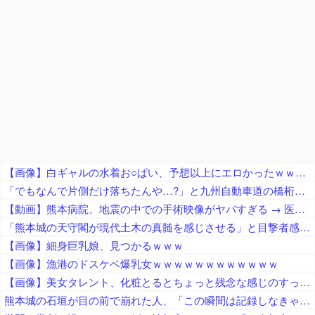
【画像】白ギャルの水着お○ぱい、予想以上にエロかったｗｗｗｗ
「でもなんで片側だけ落ちたんや…?」と九州自動車道の橋桁の様子に土木関係者が困惑、橋桁が残ったことは大絶賛するも……
【動画】熊本病院、地震の中での手術映像がヤバすぎる → 医療機器が飛び交う激震の中で患者を全身で庇う医師らの咄嗟の行動に世界中から絶賛の嵐
「熊本城の天守閣が現代土木の真髄を感じさせる」と目撃者感嘆、10年前の地震で満身創痍状態になっていたが……
【画像】細身巨乳娘、見つかるｗｗｗ
【画像】漁港のドスケベ爆乳女ｗｗｗｗｗｗｗｗｗｗｗｗ
【画像】美女タレント、化粧とるとちょっと残念な感じのすっぴんになるｗｗｗ
熊本城の石垣が目の前で崩れた人、「この瞬間は記録しなきゃ」と使命感に駆られて撮影した結果……