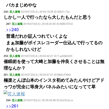
バカまじめやな
240:
2019/07/23(火) 20:04:19.93 ID:32bY/+7rp
芸人速報
しかし一人で行ったなら大したもんだと思う
287:
2019/07/23(火) 20:05:30.90 ID:B2Br/STk0
芸人速報
>>240
普通だれか証人つれていくよな
まぁ加藤がボイスレコーダー仕込んで行ってるの
かもしれないけど
254:
2019/07/23(火) 20:04:42.21 ID:T+pS3bGD0
芸人速報
催眠術を使って大崎と加藤を仲良くさせることは無
理なんか？
261:
2019/07/23(火) 20:04:57.51 ID:Mt2vrFKKd
芸人速報
極楽とんぼ山本のインスタ初めてみたんやけどアド
ゥワが完全に等身大パネルみたいになってて草
294:
2019/07/23(火) 20:05:43.99 ID:bUClCeL/a
芸人速報
>>261