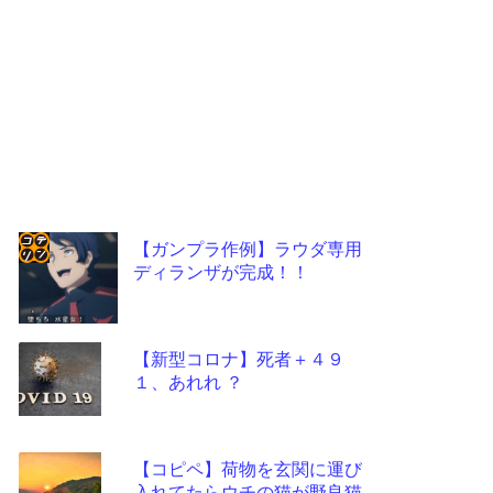
【ガンプラ作例】ラウダ専用
ディランザが完成！！
コテ
リン
- 固
【新型コロナ】死者＋４９
定リ
１、あれれ ？
ンク
自動
【コピペ】荷物を玄関に運び
更新
入れてたらウチの猫が野良猫