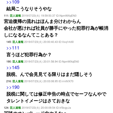
>>109
結局こうなりそうやな
111:
2019/07/23(火) 19:59:50.37 ID:NpmWXqEN0
芸人速報
宮迫復帰の流れはほんま分けわからん
会社が悪ければ社員が勝手にやった犯罪行為が帳消
しになるなんてことある？
145:
2019/07/23(火) 20:00:40.43 ID:Vxq1rkti0
芸人速報
>>111
言うほど犯罪行為か？
190:
2019/07/23(火) 20:01:58.94 ID:NpmWXqEN0
芸人速報
>>145
脱税、んで会見見てる限りはまだ隠しそう
216:
2019/07/23(火) 20:03:08.95 ID:rrnIlVX70
芸人速報
>>190
脱税に関しては修正申告の時点でセーフなんやで
タレントイメージはさておきな
124:
2019/07/23(火) 20:00:09.54 ID:Ir5ivgyJa
芸人速報