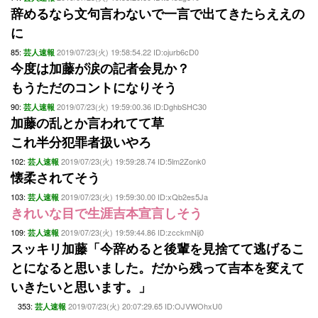
辞めるなら文句言わないで一言で出てきたらええの
に
85:
2019/07/23(火) 19:58:54.22 ID:ojurb6cD0
芸人速報
今度は加藤が涙の記者会見か？
もうただのコントになりそう
90:
2019/07/23(火) 19:59:00.36 ID:DghbSHC30
芸人速報
加藤の乱とか言われてて草
これ半分犯罪者扱いやろ
102:
2019/07/23(火) 19:59:28.74 ID:5lm2Zonk0
芸人速報
懐柔されてそう
103:
2019/07/23(火) 19:59:30.00 ID:xQb2es5Ja
芸人速報
きれいな目で生涯吉本宣言しそう
109:
2019/07/23(火) 19:59:44.86 ID:zcckmNij0
芸人速報
スッキリ加藤「今辞めると後輩を見捨てて逃げるこ
とになると思いました。だから残って吉本を変えて
いきたいと思います。」
353:
2019/07/23(火) 20:07:29.65 ID:OJVWOhxU0
芸人速報