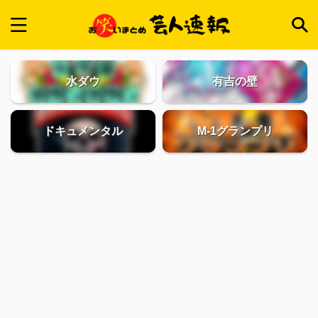
水ダウ
有吉の壁
ドキュメンタル
M-1グランプリ