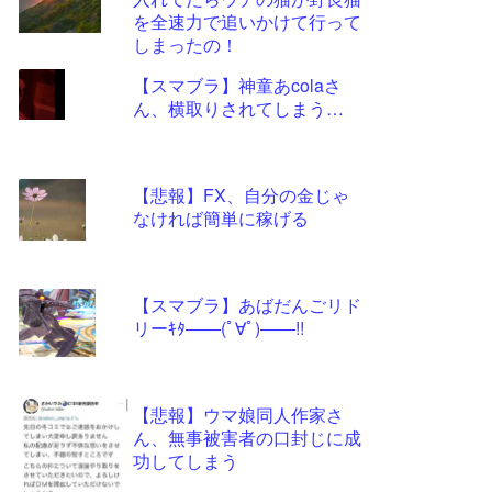
ツー
を全速力で追いかけて行って
ル
しまったの！
【スマブラ】神童あcolaさ
ん、横取りされてしまう…
【悲報】FX、自分の金じゃ
なければ簡単に稼げる
【スマブラ】あばだんごリド
リーｷﾀ――(ﾟ∀ﾟ)――!!
【悲報】ウマ娘同人作家さ
ん、無事被害者の口封じに成
功してしまう