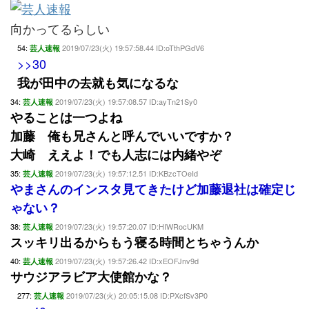
向かってるらしい
54:
2019/07/23(火) 19:57:58.44 ID:oTthPGdV6
芸人速報
>>30
我が田中の去就も気になるな
34:
2019/07/23(火) 19:57:08.57 ID:ayTn21Sy0
芸人速報
やることは一つよね
加藤 俺も兄さんと呼んでいいですか？
大崎 ええよ！でも人志には内緒やぞ
35:
2019/07/23(火) 19:57:12.51 ID:KBzcTOeId
芸人速報
やまさんのインスタ見てきたけど加藤退社は確定じ
ゃない？
38:
2019/07/23(火) 19:57:20.07 ID:HIWRocUKM
芸人速報
スッキリ出るからもう寝る時間とちゃうんか
40:
2019/07/23(火) 19:57:26.42 ID:xEOFJnv9d
芸人速報
サウジアラビア大使館かな？
277:
2019/07/23(火) 20:05:15.08 ID:PXcfSv3P0
芸人速報