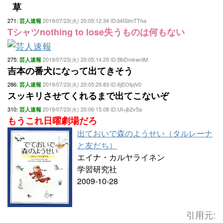
草
271:
2019/07/23(火) 20:05:12.34 ID:bRSlmTTha
芸人速報
Tシャツnothing to lose失うものは何もない
275:
2019/07/23(火) 20:05:14.29 ID:BbDmkwnlM
芸人速報
吉本の番犬になって出てきそう
286:
2019/07/23(火) 20:05:29.83 ID:6jEOfpjV0
芸人速報
スッキリさせてくれるまで出てこないぞ
310:
2019/07/23(火) 20:06:15.08 ID:Uf+jb2v5a
芸人速報
もうこれ日曜劇場だろ
出ておいで森のようせい（タルレーナ
と友だち）
エイナ・カルヤライネン
学習研究社
2009-10-28
引用元: