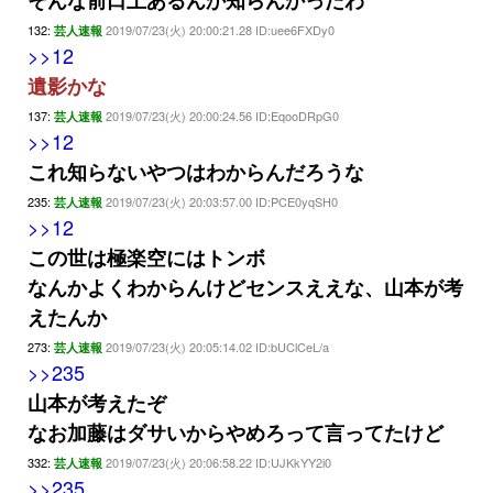
そんな前口上あるんか知らんかったわ
132:
2019/07/23(火) 20:00:21.28 ID:uee6FXDy0
芸人速報
>>12
遺影かな
137:
2019/07/23(火) 20:00:24.56 ID:EqooDRpG0
芸人速報
>>12
これ知らないやつはわからんだろうな
235:
2019/07/23(火) 20:03:57.00 ID:PCE0yqSH0
芸人速報
>>12
この世は極楽空にはトンボ
なんかよくわからんけどセンスええな、山本が考
えたんか
273:
2019/07/23(火) 20:05:14.02 ID:bUClCeL/a
芸人速報
>>235
山本が考えたぞ
なお加藤はダサいからやめろって言ってたけど
332:
2019/07/23(火) 20:06:58.22 ID:UJKkYY2i0
芸人速報
>>235