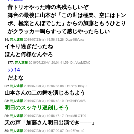
昔トリオやった時の名残らしいぞ
舞台の最後に山本が「この世は極楽、空にはトン
ボ、極楽とんぼでした」からの加藤ともうひとり
がクラッカー鳴らすって感じやったらしい
14:
2019/07/23(火) 19:56:13.28 ID:qz48lVbxx
芸人速報
イキり過ぎだったね
ほんと何様なんやろ
177:
2019/07/23(火) 20:01:41.59 ID:tIVcpMZM0
芸人速報
>>14
だよな
22:
2019/07/23(火) 19:56:38.88 ID:kBEpRdSy0
芸人速報
山本さんの二の舞を演じるもよう
23:
2019/07/23(火) 19:56:42.10 ID:oTthPGdV6
芸人速報
明日のスッキリ遅刻しそう
26:
2019/07/23(火) 19:56:47.17 ID:exMfLGT00
芸人速報
天の声「加藤さん明日出演でき───」
30:
2019/07/23(火) 19:57:00.07 ID:s9EiYn+a0
芸人速報