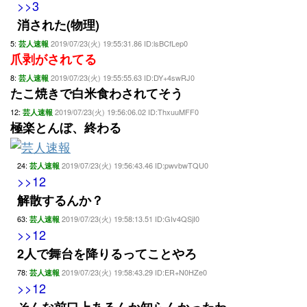
>>3
消された(物理)
5:
2019/07/23(火) 19:55:31.86 ID:lsBCfLep0
芸人速報
爪剥がされてる
8:
2019/07/23(火) 19:55:55.63 ID:DY+4swRJ0
芸人速報
たこ焼きで白米食わされてそう
12:
2019/07/23(火) 19:56:06.02 ID:ThxuuMFF0
芸人速報
極楽とんぼ、終わる
24:
2019/07/23(火) 19:56:43.46 ID:pwvbwTQU0
芸人速報
>>12
解散するんか？
63:
2019/07/23(火) 19:58:13.51 ID:GIv4QSjI0
芸人速報
>>12
2人で舞台を降りるってことやろ
78:
2019/07/23(火) 19:58:43.29 ID:ER+N0HZe0
芸人速報
>>12