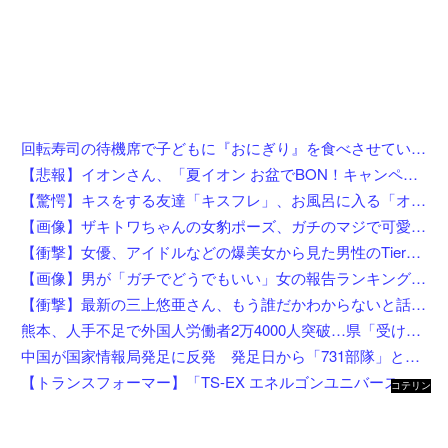
回転寿司の待機席で子どもに『おにぎり』を食べさせている親を目撃したんだが……え？！何しにきたん？
【悲報】イオンさん、「夏イオン お盆でBON！キャンペーン」からBON！を削除 理由不明
【驚愕】キスをする友達「キスフレ」、お風呂に入る「オフレ」、添い寝の「ソフレ」… Z世代が恋人ではなく「〇〇フレ」を選ぶ理由がこちらw w w w w w w w
【画像】ザキトワちゃんの女豹ポーズ、ガチのマジで可愛くてワイらに刺さりまくってしまうw w w w w w w w w w
【衝撃】女優、アイドルなどの爆美女から見た男性のTierリストがこれ←勿論優秀なお前らは入ってるよな？？？？？
【画像】男が「ガチでどうでもいい」女の報告ランキング、圧倒的第１位と言えば『コレ』w w w w w w w w w w
【衝撃】最新の三上悠亜さん、もう誰だかわからないと話題になってしまった画像がこちら
熊本、人手不足で外国人労働者2万4000人突破…県「受け入れ拡大」へ
中国が国家情報局発足に反発 発足日から「731部隊」と結び付け戦後秩序への挑発と非難
【トランスフォーマー】「TS-EX エネルゴンユニバース オプティマスプライム」【T-SPARK ZONE 流通限定で予約開始】
コテリン
- 固定リ
ンク自動
更新ツー
ル