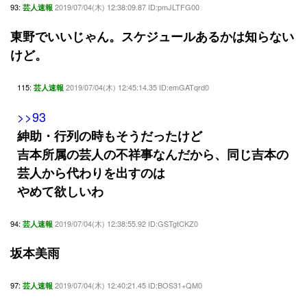
93:
2019/07/04(木) 12:38:09.87 ID:pmJLTFG00
芸人速報
東野でいいじゃん。スケジュールあるかは知らない
けど。
115:
2019/07/04(木) 12:45:14.35 ID:emGATqrd0
芸人速報
>>93
紳助・行列の時もそうだったけど
吉本所属の芸人の不祥事なんだから、同じ吉本の
芸人から代わりを出すのは
やめて欲しいわ
94:
2019/07/04(木) 12:38:55.92 ID:GSTgtCKZ0
芸人速報
坂本美雨
97:
2019/07/04(木) 12:40:21.45 ID:BOS31+QM0
芸人速報