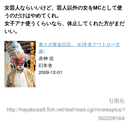
女芸人ならいいけど、芸人以外の女をMCとして使
うのだけはやめてくれ。
女子アナ使うくらいなら、休止してくれた方がまだ
いい。
東スポ黄金伝説。 (幻冬舎アウトロー文
庫)
赤神 信
幻冬舎
2009-12-01
引用元:
http://hayabusa9.5ch.net/test/read.cgi/mnewsplus/1
562209164/