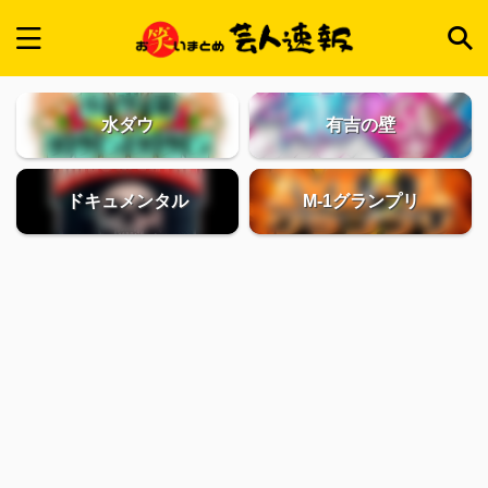
水ダウ
有吉の壁
ドキュメンタル
M-1グランプリ