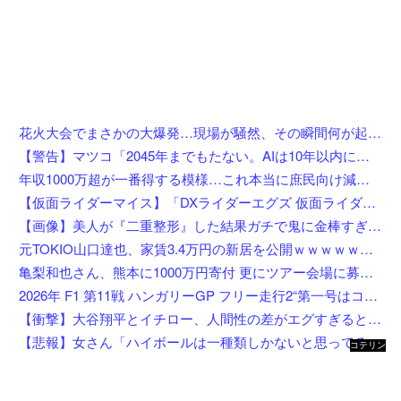
花火大会でまさかの大爆発…現場が騒然、その瞬間何が起きたのか
【警告】マツコ「2045年までもたない。AIは10年以内に来るぞ」
年収1000万超が一番得する模様…これ本当に庶民向け減税か？
【仮面ライダーマイス】「DXライダーエグズ 仮面ライダーストア東京セット」仮面ライダーストアで発売決定
【画像】美人が『二重整形』した結果ガチで鬼に金棒すぎるwwwwwww
元TOKIO山口達也、家賃3.4万円の新居を公開ｗｗｗｗｗｗｗｗ
亀梨和也さん、熊本に1000万円寄付 更にツアー会場に募金箱設置
2026年 F1 第11戦 ハンガリーGP フリー走行2“第一号はコラピント”
【衝撃】大谷翔平とイチロー、人間性の差がエグすぎると話題に←お前らコレ見てどう思う？？？？？？
【悲報】女さん「ハイボールは一種類しかないと思ってると恥かくよ」←まさかお前ら知らない訳ないよな？？？？？？？
コテリン
- 固定リ
ンク自動
更新ツー
ル