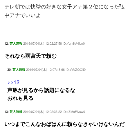
テレ朝では快挙の好きな女子アナ第２位になった弘
中アナでいいよ
12:
2019/07/04(木) 12:02:27.58 ID:YqmKA4Un0
芸人速報
それなら雨宮天で頼む
30:
2019/07/04(木) 12:07:13.66 ID:VVoZQOit0
芸人速報
>>12
声豚が見るから話題になるな
おれも見る
13:
2019/07/04(木) 12:02:33.22 ID:sZMaFNsw0
芸人速報
いつまでこんなおばはんに頼らなきゃいけないんだ