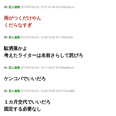
28:
2019/07/04(木) 12:07:01.64 ID:h0YpObLv0
芸人速報
雨がつくだけやん
くだらなすぎ
35:
2019/07/04(木) 12:08:16.89 ID:rTZlb4cE0
芸人速報
駄洒落かよ
考えたライターは名前さらして詫びろ
40:
2019/07/04(木) 12:11:43.47 ID:PblabWsx0
芸人速報
ケンコバでいいだろ
52:
2019/07/04(木) 12:20:16.89 ID:PxT2mu9E0
芸人速報
１カ月交代でいいだろ
固定する必要なし