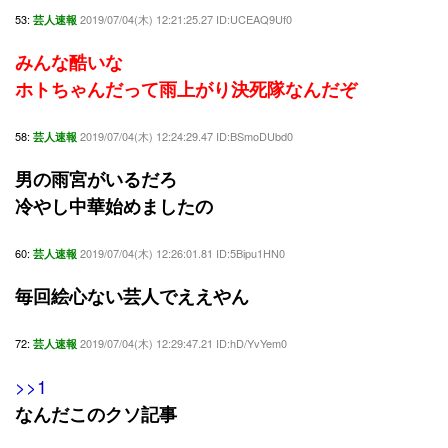
53:
2019/07/04(木) 12:21:25.27 ID:UCEAQ9Uf0
芸人速報
みんな酷いな
ホトちゃんだって雨上がり決死隊なんだぞ
58:
2019/07/04(木) 12:24:29.47 ID:BSmoDUbd0
芸人速報
男の雨宮がいるだろ
冷やし中華始めましたの
60:
2019/07/04(木) 12:26:01.81 ID:5Bipu1HN0
芸人速報
毎回絵心ない芸人でええやん
72:
2019/07/04(木) 12:29:47.21 ID:hD/YvYem0
芸人速報
>>1
なんだこのクソ記事