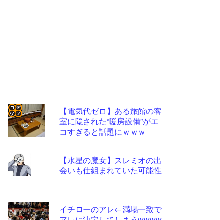
【電気代ゼロ】ある旅館の客
室に隠された“暖房設備”がエ
コテ
コすぎると話題にｗｗｗ
リン
- 固
【水星の魔女】スレミオの出
定リ
会いも仕組まれていた可能性
ンク
自動
イチローのアレ←満場一致で
更新
アレに決定してしまうwwww