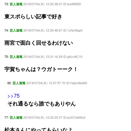
73:
2019/07/04(木) 12:30:38.07 ID:lsaWtl550
芸人速報
東スポらしい記事で好き
74:
2019/07/04(木) 12:30:48.67 ID:1zNc9iap0
芸人速報
雨宮で面白く回せるわけない
75:
2019/07/04(木) 12:31:16.29 ID:gKzriAC10
芸人速報
宇賀ちゃんは？ウガトーーク！
92:
2019/07/04(木) 12:37:57.70 ID:Hq2xAbdA0
芸人速報
>>75
それ通るなら誰でもありやん
77:
2019/07/04(木) 12:32:25.07 ID:pUD7a6Wu0
芸人速報
松本さんにやってもらいなよ