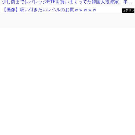
少し前までレバレッジETFを買いまくってた韓国人投資家、半導体株が下落局面に突入したと判断した途端に……
【画像】吸い付きたいレベルのお尻ｗｗｗｗｗ
コテリン
- 固定リ
ンク自動
更新ツー
ル