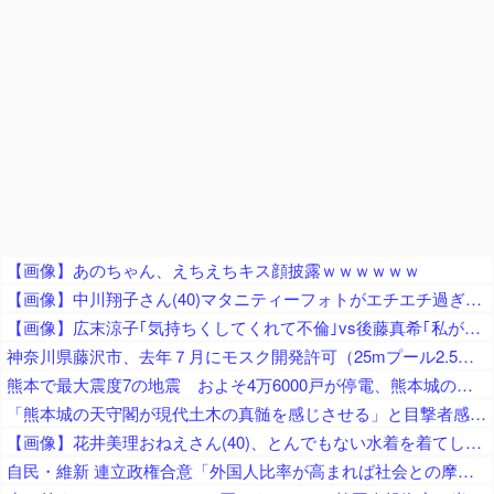
【画像】あのちゃん、えちえちキス顔披露ｗｗｗｗｗｗ
【画像】中川翔子さん(40)マタニティーフォトがエチエチ過ぎるｗｗｗｗｗｗｗｗ
【画像】広末涼子｢気持ちくしてくれて不倫｣vs後藤真希｢私がゴマキ不倫｣
神奈川県藤沢市、去年７月にモスク開発許可（25mプール2.5個分くらいのサイズ） → 反対署名3万人超、藤沢市議会にモスク反対の請願・陳情が40件以上 → 市議会、すべて否決
熊本で最大震度7の地震 およそ4万6000戸が停電、熊本城の石垣が崩れたとの情報 川内・玄海原発に異常なし、通常運転継続中 生放送中だったジャパネットさん、ヘルメット被って地震情報を伝える
「熊本城の天守閣が現代土木の真髄を感じさせる」と目撃者感嘆、10年前の地震で満身創痍状態になっていたが……
【画像】花井美理おねえさん(40)、とんでもない水着を着てしまうｗｗ
自民・維新 連立政権合意「外国人比率が高まれば社会との摩擦が起きかねない」外国人の受け入れ人数に量的管理（数値目標の検討を含む）を進める 経済界「制限強化は困る」と懸念