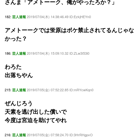
さんま「アメトーーク、俺がやったろか？」
182:
2019/07/04(木) 14:38:46.49 ID:EzkjHEYn0
芸人速報
アメトーークでは蛍原はボケ禁止されてるんじゃな
かった？
186:
2019/07/04(木) 15:09:10.32 ID:ZLw3I53i0
芸人速報
わろた
出落ちやん
215:
2019/07/05(金) 07:52:22.85 ID:mRYcwKqn0
芸人速報
ぜんじろう
天素を逃げ出した償いで
今度は宮迫を助けてやれ
216:
2019/07/05(金) 07:58:24.70 ID:3HrRHgpvO
芸人速報