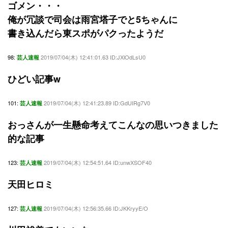
ゴメン・・・
俺が冗談で司会は雨宮塔子でと5ちゃんに
書き込んだら東スポがパクったようだ
98:
2019/07/04(木) 12:41:01.63 ID:JXlOdLsU0
芸人速報
ひどい記事w
101:
2019/07/04(木) 12:41:23.89 ID:GdUIRg7V0
芸人速報
おっさんが一生懸命考えてこんなの思いつきました
的な記事
123:
2019/07/04(木) 12:54:51.64 ID:unwXSOF40
芸人速報
天田ヒロミ
127:
2019/07/04(木) 12:56:35.66 ID:JKKryyE/O
芸人速報