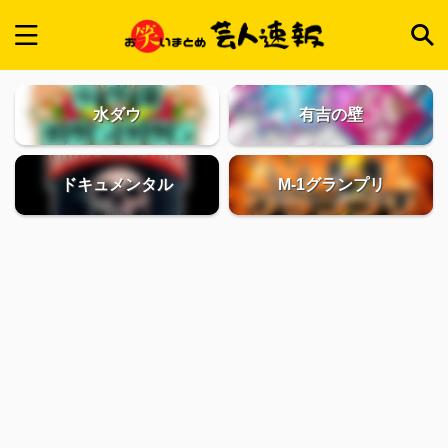
水ダウ
有吉の壁
ドキュメンタル
M-1グランプリ