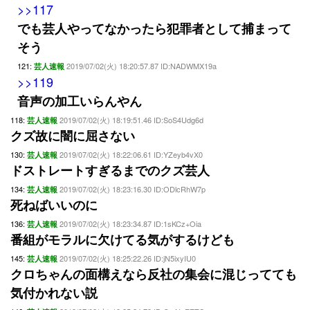
>>117
でも芸人やってなかったら犯罪者として捕まって
そう
121:
2019/07/02(火) 18:20:57.87 ID:NADWMX19a
芸人速報
>>119
音声の加工いらんやん
118:
2019/07/02(火) 18:19:51.46 ID:SoS4Udg6d
芸人速報
クズ故に闇に屈さない
130:
2019/07/02(火) 18:22:06.61 ID:YZeyb4vX0
芸人速報
ドストレートすぎるまでのクズ芸人
134:
2019/07/02(火) 18:23:16.30 ID:ODlcRhW7p
芸人速報
死ねばいいのに
136:
2019/07/02(火) 18:23:34.87 ID:1sKCz+Oia
芸人速報
番組がモラルに欠けてる気がするけども
145:
2019/07/02(火) 18:25:22.26 ID:jN5ixyIU0
芸人速報
クロちゃんの面構えなら反社の集会に混じってても
気付かれない説