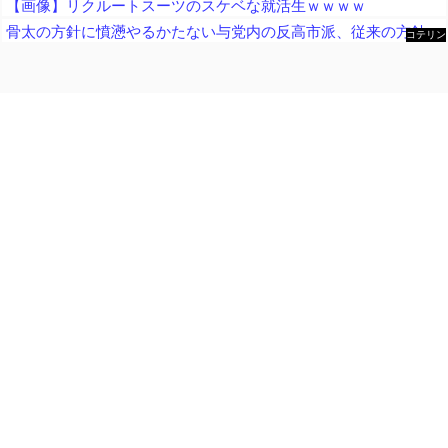
【画像】リクルートスーツのスケベな就活生ｗｗｗｗ
骨太の方針に憤懣やるかたない与党内の反高市派、従来の方針を継続させるために動き出して……
コテリン
- 固定リ
ンク自動
更新ツー
ル