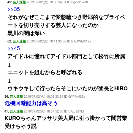
45:
2019/07/02(火) 18:08:54.91 ID:cgZZ26+3K
芸人速報
>>35
それがなぜここまで変態嘘つき野郎的なプライベ
ートを切り売りする芸人になったのか
黒川の闇は深い
62:
2019/07/02(火) 18:11:35.66 ID:NADWMX19a
芸人速報
>>45
アイドルに憧れてアイドル部門として松竹に所属
↓
ユニットを組むからと呼ばれる
↓
ウキウキして行ったらそこにいたのが団長とHIRO
36:
2019/07/02(火) 18:06:33.34 ID:QYYVyjB3a
芸人速報
危機回避能力は高そう
41:
2019/07/02(火) 18:07:52.60 ID:UAtc3S7Id
芸人速報
KUROちゃんアッサリ美人局に引っ掛かって闇営業
受けちゃう説