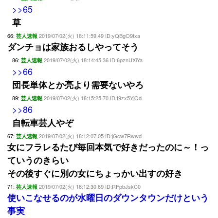
>>65
草
66:
2019/07/02(火) 18:11:59.49 ID:yQBgO9txa
芸人速報
ダンチョは家族おるしやってそう
86:
2019/07/02(火) 18:14:45.36 ID:6pznUXiYa
芸人速報
>>66
団長単体とか亮より需要ないやろ
89:
2019/07/02(火) 18:15:25.70 ID:I9zx5YjQd
芸人速報
>>86
自転車芸人やぞ
67:
2019/07/02(火) 18:12:07.05 ID:jGcw7Rwwd
芸人速報
女にフラレるたび毎回本気で好きだったのに～！っ
ていうのきらい
その後すぐに別の女にちょっかい出すの好き
71:
2019/07/02(火) 18:12:30.69 ID:RFpbJskC0
芸人速報
使いこなせるのが水曜日のダウンタウンだけという
事実