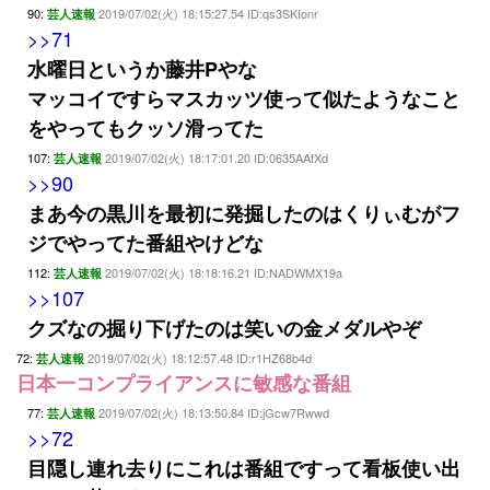
90:
2019/07/02(火) 18:15:27.54 ID:qs3SKIonr
芸人速報
>>71
水曜日というか藤井Pやな
マッコイですらマスカッツ使って似たようなこと
をやってもクッソ滑ってた
107:
2019/07/02(火) 18:17:01.20 ID:0635AAfXd
芸人速報
>>90
まあ今の黒川を最初に発掘したのはくりぃむがフ
ジでやってた番組やけどな
112:
2019/07/02(火) 18:18:16.21 ID:NADWMX19a
芸人速報
>>107
クズなの掘り下げたのは笑いの金メダルやぞ
72:
2019/07/02(火) 18:12:57.48 ID:r1HZ68b4d
芸人速報
日本一コンプライアンスに敏感な番組
77:
2019/07/02(火) 18:13:50.84 ID:jGcw7Rwwd
芸人速報
>>72
目隠し連れ去りにこれは番組ですって看板使い出