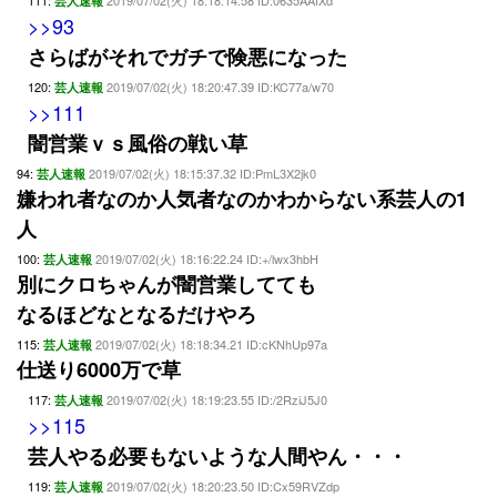
111:
2019/07/02(火) 18:18:14.58 ID:0635AAfXd
芸人速報
>>93
さらばがそれでガチで険悪になった
120:
2019/07/02(火) 18:20:47.39 ID:KC77a/w70
芸人速報
>>111
闇営業ｖｓ風俗の戦い草
94:
2019/07/02(火) 18:15:37.32 ID:PmL3X2jk0
芸人速報
嫌われ者なのか人気者なのかわからない系芸人の1
人
100:
2019/07/02(火) 18:16:22.24 ID:+/lwx3hbH
芸人速報
別にクロちゃんが闇営業してても
なるほどなとなるだけやろ
115:
2019/07/02(火) 18:18:34.21 ID:cKNhUp97a
芸人速報
仕送り6000万で草
117:
2019/07/02(火) 18:19:23.55 ID:/2RziJ5J0
芸人速報
>>115
芸人やる必要もないような人間やん・・・
119:
2019/07/02(火) 18:20:23.50 ID:Cx59RVZdp
芸人速報