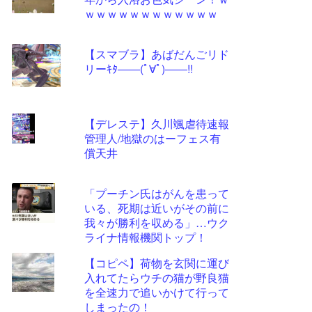
ツー
ｗｗｗｗｗｗｗｗｗｗｗｗ
ル
【スマブラ】あばだんごリド
リーｷﾀ――(ﾟ∀ﾟ)――!!
【デレステ】久川颯虐待速報
管理人/地獄のはーフェス有
償天井
「プーチン氏はがんを患って
いる、死期は近いがその前に
我々が勝利を収める」…ウク
ライナ情報機関トップ！
【コピペ】荷物を玄関に運び
入れてたらウチの猫が野良猫
を全速力で追いかけて行って
しまったの！