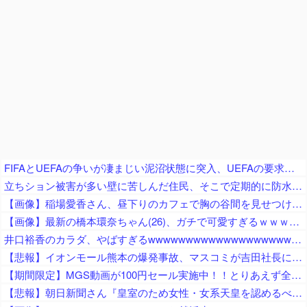
FIFAとUEFAの争いが凄まじい泥沼状態に突入、UEFAの要求を呑んだFIFAだったがUEFA側は強硬姿勢を崩さず……
立ちション被害が多い壁に苦しんだ住民、そこで定期的に防水スプレーを吹きかけておいた結果……
【画像】稲場愛香さん、昼下りのカフェで胸の谷間を見せつける痴女っぷりを披露ｗ
【画像】最新の橋本環奈ちゃん(26)、ガチで可愛すぎるｗｗｗｗｗ
井口裕香のカラダ、やばすぎるwwwwwwwwwwwwwwwwwwwww
【悲報】イオンモール熊本の爆発事故、マスコミが吉田社長にイオンのせいでガス漏れたと言わんばかりのガン詰め記者会見がネットで話題に → ………
【期間限定】MGS動画が100円セール実施中！！とりあえず全部買うやろｗｗｗｗｗ
【悲報】朝日新聞さん『皇室のため女性・女系天皇を認めるべき！』から『天皇制、なぜ続けるのか問う』『そもそも皇室必要なのか？』とついに本音をポロリ ｗｗｗｗｗｗｗ