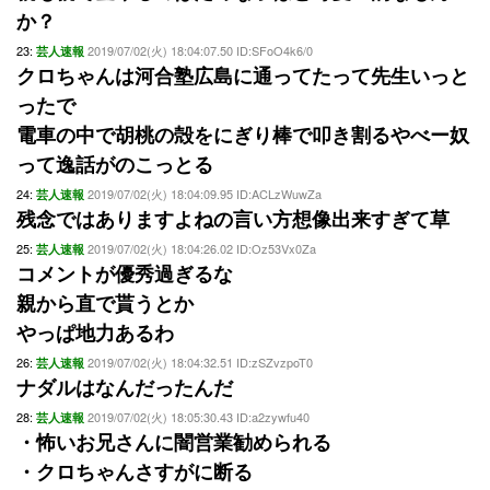
か？
23:
2019/07/02(火) 18:04:07.50 ID:SFoO4k6/0
芸人速報
クロちゃんは河合塾広島に通ってたって先生いっと
ったで
電車の中で胡桃の殻をにぎり棒で叩き割るやべー奴
って逸話がのこっとる
24:
2019/07/02(火) 18:04:09.95 ID:ACLzWuwZa
芸人速報
残念ではありますよねの言い方想像出来すぎて草
25:
2019/07/02(火) 18:04:26.02 ID:Oz53Vx0Za
芸人速報
コメントが優秀過ぎるな
親から直で貰うとか
やっぱ地力あるわ
26:
2019/07/02(火) 18:04:32.51 ID:zSZvzpoT0
芸人速報
ナダルはなんだったんだ
28:
2019/07/02(火) 18:05:30.43 ID:a2zywfu40
芸人速報
・怖いお兄さんに闇営業勧められる
・クロちゃんさすがに断る