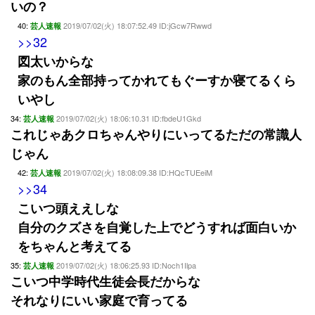
いの？
40:
2019/07/02(火) 18:07:52.49 ID:jGcw7Rwwd
芸人速報
>>32
図太いからな
家のもん全部持ってかれてもぐーすか寝てるくら
いやし
34:
2019/07/02(火) 18:06:10.31 ID:fbdeU1Gkd
芸人速報
これじゃあクロちゃんやりにいってるただの常識人
じゃん
42:
2019/07/02(火) 18:08:09.38 ID:HQcTUEeiM
芸人速報
>>34
こいつ頭ええしな
自分のクズさを自覚した上でどうすれば面白いか
をちゃんと考えてる
35:
2019/07/02(火) 18:06:25.93 ID:Noch1Ilpa
芸人速報
こいつ中学時代生徒会長だからな
それなりにいい家庭で育ってる