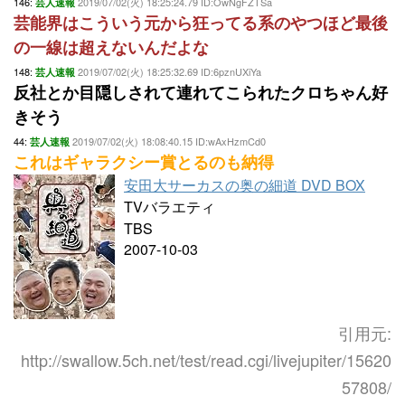
146:
2019/07/02(火) 18:25:24.79 ID:OwNgFZTSa
芸人速報
芸能界はこういう元から狂ってる系のやつほど最後
の一線は超えないんだよな
148:
2019/07/02(火) 18:25:32.69 ID:6pznUXiYa
芸人速報
反社とか目隠しされて連れてこられたクロちゃん好
きそう
44:
2019/07/02(火) 18:08:40.15 ID:wAxHzmCd0
芸人速報
これはギャラクシー賞とるのも納得
安田大サーカスの奥の細道 DVD BOX
TVバラエティ
TBS
2007-10-03
引用元:
http://swallow.5ch.net/test/read.cgi/livejupiter/15620
57808/