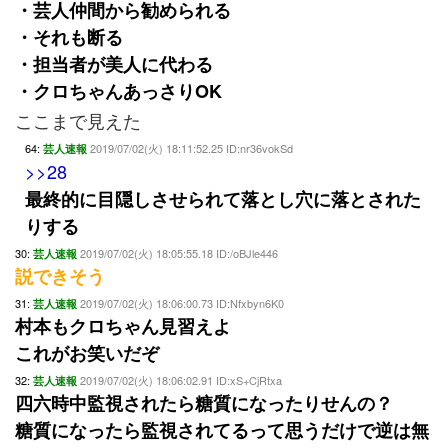
・芸人仲間から勧められる
・それも断る
・担当者が美人に代わる
・クロちゃんあっさりOK
ここまで見えた
64:
2019/07/02(火) 18:11:52.25 ID:nr36vokSd
芸人速報
>>28
最終的に目隠しさせられて落とし穴に落とされた
りする
30:
2019/07/02(火) 18:05:55.18 ID:/oBJle446
芸人速報
説できそう
31:
2019/07/02(火) 18:06:00.73 ID:Nfxbyn6K0
芸人速報
村本もクロちゃん見習えよ
これがお笑いだぞ
32:
2019/07/02(火) 18:06:02.91 ID:xS+CjRtxa
芸人速報
四六時中監視されたら糖質になったりせんの？
糖質になったら監視されてるって思うだけで逆は無