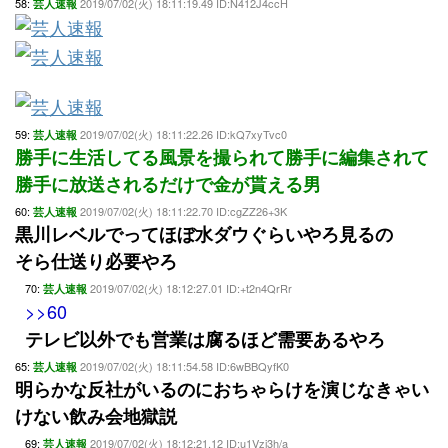
58:
2019/07/02(火) 18:11:19.49 ID:N412J4ccH
芸人速報
59:
2019/07/02(火) 18:11:22.26 ID:kQ7xyTvc0
芸人速報
勝手に生活してる風景を撮られて勝手に編集されて
勝手に放送されるだけで金が貰える男
60:
2019/07/02(火) 18:11:22.70 ID:cgZZ26+3K
芸人速報
黒川レベルでってほぼ水ダウぐらいやろ見るの
そら仕送り必要やろ
70:
2019/07/02(火) 18:12:27.01 ID:+t2n4QrRr
芸人速報
>>60
テレビ以外でも営業は腐るほど需要あるやろ
65:
2019/07/02(火) 18:11:54.58 ID:6wBBQyfK0
芸人速報
明らかな反社がいるのにおちゃらけを演じなきゃい
けない飲み会地獄説
69:
2019/07/02(火) 18:12:21.12 ID:u1Vzi3h/a
芸人速報