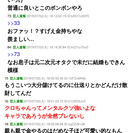
普通に良いとこのボンボンやろ
73:
2019/07/02(火) 18:13:00.19 ID:kROTJ2dY0
芸人速報
>>33
おファッ！？すげえ金持ちやな
羨ましい…
84:
2019/07/02(火) 18:14:35.84 ID:kQ7xyTvc0
芸人速報
>>73
なお息子は元二次元オタクで未だに結婚もできん
模様
15:
2019/07/02(火) 18:00:53.06 ID:1VFZn6P4d
芸人速報
もうこいつ大分儲けてるのに仕送りとかどんだけ散
財してんだ
16:
2019/07/02(火) 18:01:03.73 ID:k1UE0SJv0
芸人速報
クロちゃんってメンタルクソ強いよな
キャラであろうが全然ブレないし
18:
2019/07/02(火) 18:02:08.68 ID:cgZZ26+3K
芸人速報
親も親で金やるのはだめな子ほど可愛い的なもん