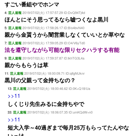
すごい番組やでホンマ
4:
2019/07/02(火) 17:57:57.29 ID:DvQ94Tj4d
芸人速報
ほんとにそう思ってるなら嘘つくなよ黒川
5:
2019/07/02(火) 17:58:26.17 ID:B/o4bvN40
芸人速報
親から金貰うから闇営業しなくていいとか草やな
7:
2019/07/02(火) 17:59:05.29 ID:O4/V6yTd0
芸人速報
法を遵守しながら可能な限りセクハラする有能
9:
2019/07/02(火) 17:59:37.87 ID:lkhTG3L4a
芸人速報
親からもらうは草
11:
2019/07/02(火) 18:00:09.71 ID:qifgNUknr
芸人速報
黒川の父親って金持ちなの？
13:
2019/07/02(火) 18:00:46.62 ID:0K+Q18/Ua
芸人速報
>>11
しくじり先生みるに金持ちやで
33:
2019/07/02(火) 18:06:07.35 ID:umKQdW+n0
芸人速報
>>11
短大入学～40過ぎまで毎月25万もらってたんやな
いっけ