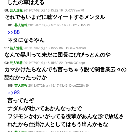
したの草はえる
88:
2019/07/02(火) 18:15:22.16 ID:KC77a/w70
芸人速報
それでもいまだに嘘ツイートするメンタル
101:
2019/07/02(火) 18:16:27.66 ID:sz17HooCd
芸人速報
>>88
ネタになるやん
91:
2019/07/02(火) 18:15:27.86 ID:jGcw7Rwwd
芸人速報
なんで黒川って未だに団長にびびっとんのや
93:
2019/07/02(火) 18:15:32.22 ID:H8vCGkopr
芸人速報
カマかけたらなんでも言っちゃう説で闇営業云々の
話なかったっけか
108:
2019/07/02(火) 18:17:43.43 ID:cgZZ26+3K
芸人速報
>>93
言ってたぞ
ナダルが吐いてあかんなったで
フジモンかわいがってる後輩があんな形で放送さ
れたから仕掛け人としてはもう出んかもな