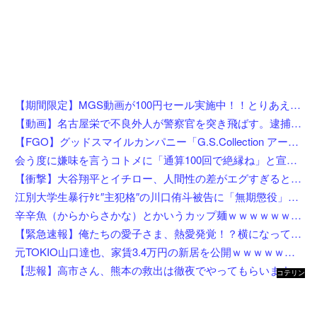
【期間限定】MGS動画が100円セール実施中！！とりあえず全部買うやろｗｗｗｗｗ
【動画】名古屋栄で不良外人が警察官を突き飛ばす。逮捕しろやｗｗｗ
【FGO】グッドスマイルカンパニー「G.S.Collection アーチャー/バーヴァン・シー 英霊祝装Ver.」【フィギュア化決定】
会う度に嫌味を言うコトメに「通算100回で絶縁ね」と宣言した私！カウント達成後、鍵を交換して庭で喚くコトメに仕掛けた恥ずかしすぎる撃退法←律儀に録音＆カウントしてて草
【衝撃】大谷翔平とイチロー、人間性の差がエグすぎると話題に←お前らコレ見てどう思う？？？？？？
江別大学生暴行ﾀﾋ″主犯格″の川口侑斗被告に「無期懲役」の判決→当時17歳少年に「懲役30年」の判決
辛辛魚（からからさかな）とかいうカップ麺ｗｗｗｗｗｗｗｗｗｗ
【緊急速報】俺たちの愛子さま、熱愛発覚！？横になってしまう奴らが大量発生してしまう…
元TOKIO山口達也、家賃3.4万円の新居を公開ｗｗｗｗｗｗｗｗ
【悲報】高市さん、熊本の救出は徹夜でやってもらいますと言ってしまいめっちゃ炎上してしまうw w w w w w w w w
コテリン
- 固定リ
ンク自動
更新ツー
ル