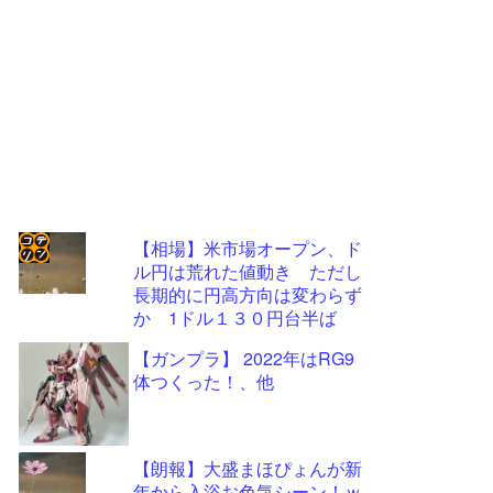
【相場】米市場オープン、ド
ル円は荒れた値動き ただし
コテ
長期的に円高方向は変わらず
リン
か 1ドル１３０円台半ば
- 固
【ガンプラ】 2022年はRG9
定リ
体つくった！、他
ンク
自動
【朗報】大盛まほぴょんが新
更新
年から入浴お色気シーン！ｗ