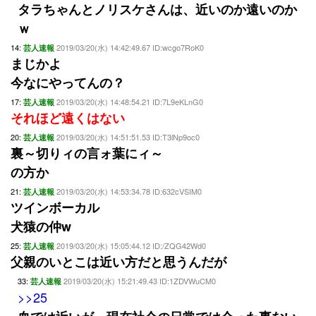
タラちゃんとノリスケさんは、近いのか遠いのか
ｗ
14:
2019/03/20(水) 14:42:49.67 ID:wcgo7RoK0
芸人速報
まじかよ
今なにやってんの？
17:
2019/03/20(水) 14:48:54.21 ID:7L9eKLnG0
芸人速報
それほど遠くはない
20:
2019/03/20(水) 14:51:51.53 ID:T3lNp9oc0
芸人速報
裏～切りィの言ォ葉にィ～
の方か
21:
2019/03/20(水) 14:53:34.78 ID:632cVSIM0
芸人速報
ツインボーカル
犬猿の仲w
25:
2019/03/20(水) 15:05:44.12 ID:/ZQG42Wd0
芸人速報
父親のいとこは近い方だと思うんだが
33:
2019/03/20(水) 15:21:49.43 ID:1ZDVWuCM0
芸人速報
>>25