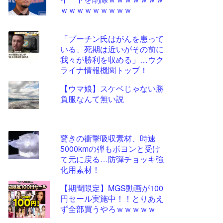
ツー
ｗｗｗｗｗｗｗｗｗ
ル
「プーチン氏はがんを患って
いる、死期は近いがその前に
我々が勝利を収める」…ウク
ライナ情報機関トップ！
【ウマ娘】スケベじゃない勝
負服なんて無い説
驚きの衝撃吸収素材、時速
5000kmの弾もボヨンと受け
て元に戻る…防弾チョッキ強
化用素材！
【期間限定】MGS動画が100
円セール実施中！！とりあえ
ず全部買うやろｗｗｗｗｗ