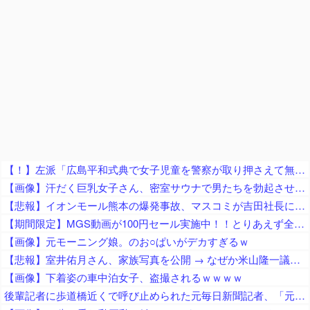
【！】左派「広島平和式典で女子児童を警察が取り押さえて無理矢理、排除しました！」 → ネット特定班「女児？全学連のプロ活動家では？」
【画像】汗だく巨乳女子さん、密室サウナで男たちを勃起させてしまうｗｗｗｗｗｗ
【悲報】イオンモール熊本の爆発事故、マスコミが吉田社長にイオンのせいでガス漏れたと言わんばかりのガン詰め記者会見がネットで話題に → ………
【期間限定】MGS動画が100円セール実施中！！とりあえず全部買うやろｗｗｗｗｗ
【画像】元モーニング娘。のお○ぱいがデカすぎるｗ
【悲報】室井佑月さん、家族写真を公開 → なぜか米山隆一議員の姿が消えてネットで話題に → 「レスバで忙しいの？」「撮影係に徹してるのか？」
【画像】下着姿の車中泊女子、盗撮されるｗｗｗｗ
後輩記者に歩道橋近くで呼び止められた元毎日新聞記者、「元毎日と名乗ってSNSで活動するな」と要求されてしまい……