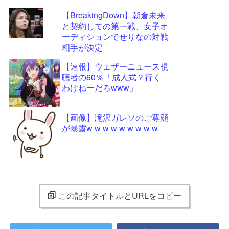
【BreakingDown】朝倉未来
と契約しての第一戦、女子オ
ーディションでせりなの対戦
相手が決定
【速報】ウェザーニュース視
聴者の60％「成人式？行く
わけねーだろwww」
【画像】滝沢ガレソのご尊顔
が暴露w w w w w w w w w
この記事タイトルとURLをコピー