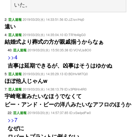
いた。
2:
2019/03/20(水) 14:33:51.56 ID:JZ/sn/Hq0
芸人速報
遠い
4:
2019/03/20(水) 14:35:04.10 ID:TRYe4lgG0
芸人速報
結婚式より葬式の方が親戚揃うからなぁ
40:
2019/03/20(水) 15:50:35.38 ID:VOVLls8O0
芸人速報
>>4
吉事は延期できるが、凶事はそうはゆかぬ
5:
2019/03/20(水) 14:35:29.13 ID:BDHvWf7Q0
芸人速報
ほぼ他人じゃんw
7:
2019/03/20(水) 14:38:13.79 ID:v3P6Hn4R0
芸人速報
宇崎竜童みたいなほうでなくて
ビー・アンド・ビーの洋八みたいなアフロのほうか
22:
2019/03/20(水) 14:57:37.85 ID:xSwIpdFw0
芸人速報
>>7
なぜに
ロバートプラントに例えない