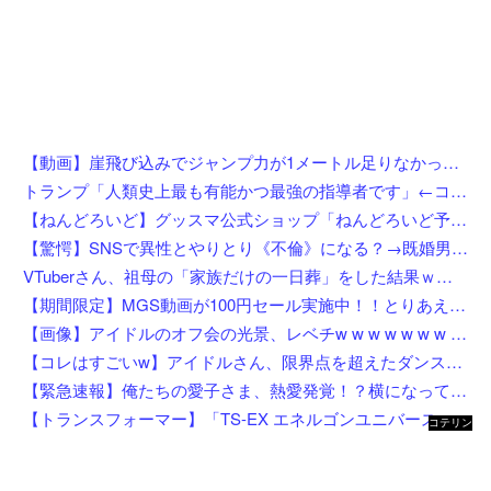
【動画】崖飛び込みでジャンプ力が1メートル足りなかった男の悲劇。
トランプ「人類史上最も有能かつ最強の指導者です」←コイツがイラン如きに右往左往してる理由
【ねんどろいど】グッスマ公式ショップ「ねんどろいど予約キャンペーン（2026年8月分）」【8月1日開始】
【驚愕】SNSで異性とやりとり《不倫》になる？→既婚男女の約7割がまさかの『こう』回答してしまうw w w w w w w w
VTuberさん、祖母の「家族だけの一日葬」をした結果ｗｗｗｗｗｗｗ
【期間限定】MGS動画が100円セール実施中！！とりあえず全部買うやろｗｗｗｗｗ
【画像】アイドルのオフ会の光景、レベチw w w w w w w w w w w
【コレはすごいw】アイドルさん、限界点を超えたダンスを披露した結果w w w w w w w w
【緊急速報】俺たちの愛子さま、熱愛発覚！？横になってしまう奴らが大量発生してしまう…
【トランスフォーマー】「TS-EX エネルゴンユニバース オプティマスプライム」【T-SPARK ZONE 流通限定で予約開始】
コテリン
- 固定リ
ンク自動
更新ツー
ル