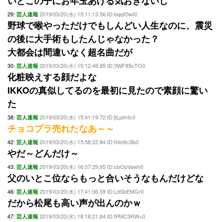
いとこの子にお年玉あげる気おきないし
29:
2019/03/20(水) 15:11:13.56 ID:bqqIf3wI0
芸人速報
野球で喉やっただけでもしんどい人生なのに、震災
の後に大手術もしたんじゃなかった？
大都会は間違いなく超名曲だが
30:
2019/03/20(水) 15:12:48.95 ID:3WF85cTO0
芸人速報
化粧映えする顔だよな
IKKOの真似してるのを最初に見たので素顔に驚い
た
38:
2019/03/20(水) 15:41:19.72 ID:jtLplmtc0
芸人速報
チョコプラ売れたなあ～～
42:
2019/03/20(水) 15:58:22.84 ID:04o9c3ib0
芸人速報
やだ～どんだけ～
43:
2019/03/20(水) 16:07:29.95 ID:sbOpVawh0
芸人速報
父のいとこ位ならもっと合いそうなもんだけどな
46:
2019/03/20(水) 17:41:06.59 ID:LdSbEMGr0
芸人速報
だから松尾も高い声が出んのかｗ
47:
2019/03/20(水) 18:18:21.84 ID:fPMC3RW+0
芸人速報