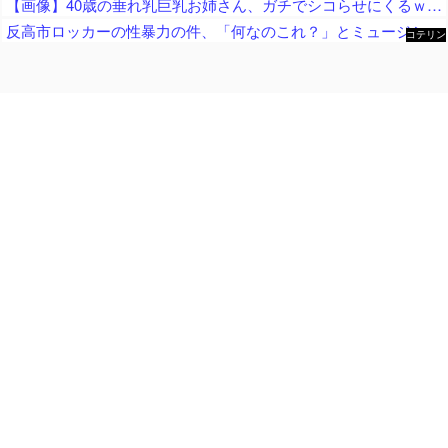
【画像】40歳の垂れ乳巨乳お姉さん、ガチでシコらせにくるｗｗｗｗｗｗｗｗｗｗｗｗｗｗ
反高市ロッカーの性暴力の件、「何なのこれ？」とミュージシャン界隈が一般人をドン引きさせまくっている模様
コテリン
- 固定リ
ンク自動
更新ツー
ル