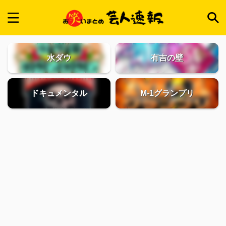
水ダウ
有吉の壁
ドキュメンタル
M-1グランプリ