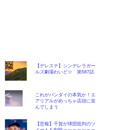
【デレステ】シンデレラガー
ルズ劇場わいど☆ 第587話
コテ
リン
- 固
これがバンダイの本気か！エ
定リ
アリアルがめっちゃ店頭に並
んでしまう
ンク
自動
【悲報】千賀が球団批判のツ
更新
イートを削除ｗｗｗｗｗｗｗ