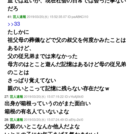
血では近いが、現在社会の日常では会った事ない
だろ
41:
2019/03/20(水) 15:52:35.07 ID:paABKCI10
芸人速報
>>33
たしかに
祖父母の葬儀などで父の叔父を何度かみたことは
あるけど、
父の従兄弟までは来なかった
母方のはとこと遊んだ記憶はあるけど母の従兄弟
のことは
さっぱり覚えてない
親のいとこって記憶に残らない存在だなｗ
27:
2019/03/20(水) 15:07:19.22 ID:vYoAjXkt0
芸人速報
出身が箱根っていうのがまた面白い
箱根の有名人ていないよな
28:
2019/03/20(水) 15:07:24.49 ID:aEhj+2sI0
芸人速報
父親のいとこなんか他人だよな