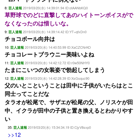
8:
2019/03/20(水) 14:39:01.94 ID:otAANbKQ0
芸人速報
草野球でのどに直撃してあのハイトーンボイスがで
なくなったのは惜しいな。
9:
2019/03/20(水) 14:39:14.42 ID:YT+qfxDn0
芸人速報
チョコボール向井は
10:
2019/03/20(水) 14:40:53.99 ID:XaCZCNrKO
芸人速報
チョコレートブラウニー美味いよね
11:
2019/03/20(水) 14:42:12.72 ID:r0w50NHY0
芸人速報
たまにこいつの女装姿で勃起してしまう
12:
2019/03/20(水) 14:42:28.39 ID:XsGsquc90
芸人速報
父のいとこということは田中に子供がいたらはとこ
同士ってことだな
タラオが松尾で、サザエが松尾の父、ノリスケが田
中、イクラが田中の子供と置き換えるとわかりやす
い
35:
2019/03/20(水) 15:34:34.19 ID:CjyV8sxp0
芸人速報
>>12