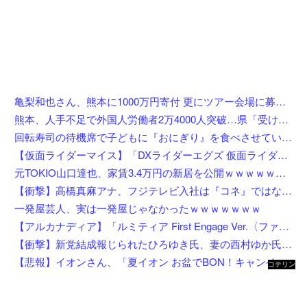
亀梨和也さん、熊本に1000万円寄付 更にツアー会場に募金箱設置
熊本、人手不足で外国人労働者2万4000人突破…県「受け入れ拡大」へ
回転寿司の待機席で子どもに『おにぎり』を食べさせている親を目撃したんだが……え？！何しにきたん？
【仮面ライダーマイス】「DXライダーエグズ 仮面ライダーストア東京セット」仮面ライダーストアで発売決定
元TOKIO山口達也、家賃3.4万円の新居を公開ｗｗｗｗｗｗｗｗ
【衝撃】高橋真麻アナ、フジテレビ入社は『コネ』ではないが…「忖度じゃないですか？」←これw w w w w w w w
一発屋芸人、実は一発屋じゃなかったｗｗｗｗｗｗｗ
【アルカナディア】「ルミティア First Engage Ver.〈ファーストエンゲージVer.〉」プラモデル【5日予約開始】
【衝撃】新党結成報じられたひろゆき氏、妻の西村ゆか氏がＸで激怒してしまうw w w w w w w w w
【悲報】イオンさん、「夏イオン お盆でBON！キャンペーン」からBON！を削除 理由不明
コテリン
- 固定リ
ンク自動
更新ツー
ル