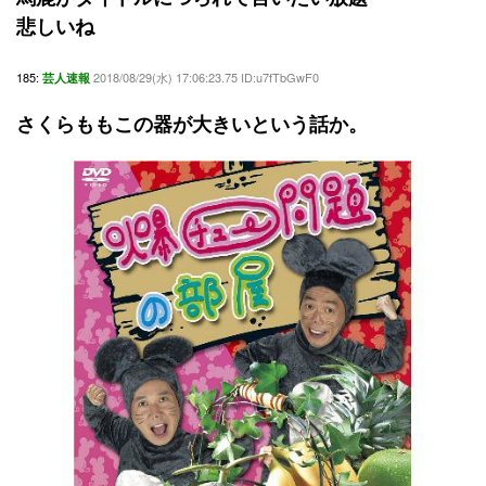
悲しいね
185:
2018/08/29(水) 17:06:23.75 ID:u7fTbGwF0
芸人速報
さくらももこの器が大きいという話か。