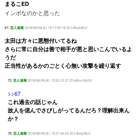
まるこED
インポなのかと思った
67:
2018/08/29(水) 15:17:50.16 ID:t+8mjUBL0
芸人速報
太田は方々に悪態付いてるね
さらに常に自分は善で相手が悪と思いこんでいるよ
うだ
正当性があるかのごとく心無い攻撃を繰り返す
72:
2018/08/29(水) 15:23:12.27 ID:dAhxJXyG0
芸人速報
>>67
これ過去の話じゃん
故人を偲んでさびしがってるんだろ？理解出来ん
か？
79:
2018/08/29(水) 15:27:40.03 ID:t+8mjUBL0
芸人速報