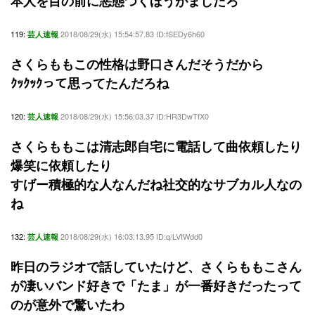
本人を目の前に悪態つくほうがましだろ
119:
2018/08/29(水) 15:54:57.83 ID:fSEDy6h60
芸人速報
さくらももこの性格は野口さんだそうだから
ｸｯｸｯｸって思ってたんだろね
120:
2018/08/29(水) 15:56:03.37 ID:HR3DwTfX0
芸人速報
さくらももこは清志郎自宅に電話して曲依頼したり
爆笑に依頼したり
すげー積極的な人なんだね社交的なサブカル人なの
ね
132:
2018/08/29(水) 16:03:13.95 ID:q/LVtWdd0
芸人速報
昨日のラジオで話していたけど、さくらももこさん
が凄いバンド好きで「たま」が一番好きだったって
のが意外で驚いたわ