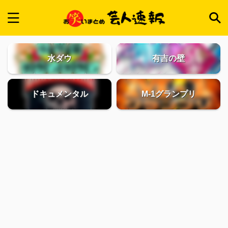
水ダウ
有吉の壁
ドキュメンタル
M-1グランプリ