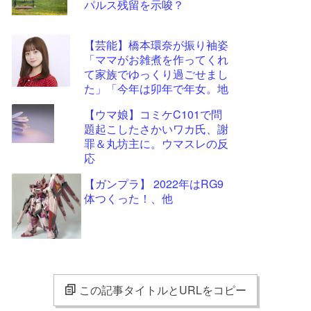
パルス残留を示唆？
【芸能】橋本環奈が振り袖姿
「ママがお雑煮を作ってくれ
て家族でゆっくり過ごせまし
た」「今年は卯年で年女。地
に足をつけて頑張ります」
【ウマ娘】コミケC101で問
題起こしたさかいワカ氏、謝
罪＆丸坊主に。ウマスレの反
応
【ガンプラ】 2022年はRG9
体つくった！、他
この記事タイトルとURLをコピー