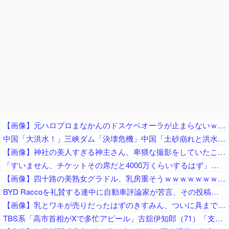
【画像】元ハロプロまなかんのドスケベオーラが止まらないｗｗｗｗ
中国「大洪水！」三峡ダム「決壊危機」中国「土砂崩れと洪水被害の対策強化！」中国政府「三峡ﾀﾞﾑ周辺を重点強化」中国ダム「決壊」中国「現場封鎖！（空撮削除」→
【画像】神社の美人すぎる神主さん、卑猥な撮影をしていたことが判明ｗｗｗｗｗｗｗｗ
「すいません、チケットその席だと4000万くらいするはず」とミス慶應の富豪っぷりに目撃者絶句、色々な意味で住む世界が違いすぎる……
【画像】四十路の美熟女グラドル、乳房重そうｗｗｗｗｗｗｗｗｗｗｗｗ
BYD Raccoを礼賛する連中に自動車評論家が苦言、その投稿に雉で有名な別評論家が噛みついてしまい……
【画像】乳とワキが売りだったはずのきすみん、ついに具まで売り出すｗｗｗｗｗ
TBS系「高市首相がXで多忙アピール」古舘伊知郎（71）「支持率下がってますんで、国民の同情を誘ってるな、と思います」「いいねの数だけ涙をぬぐえる、そういう思いで書いてらっしゃるのかも」