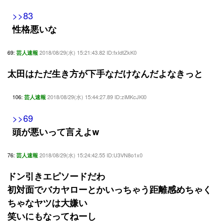
>>83
性格悪いな
69:
2018/08/29(水) 15:21:43.82 ID:fxIdtZkK0
芸人速報
太田はただ生き方が下手なだけなんだよなきっと
106:
2018/08/29(水) 15:44:27.89 ID:ziMKcJKl0
芸人速報
>>69
頭が悪いって言えよw
76:
2018/08/29(水) 15:24:42.55 ID:U3VN8o1x0
芸人速報
ドン引きエピソードだわ
初対面でバカヤローとかいっちゃう距離感めちゃく
ちゃなヤツは大嫌い
笑いにもなってねーし