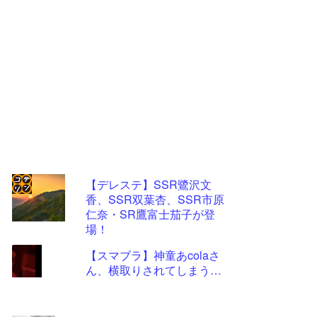
【デレステ】SSR鷺沢文
香、SSR双葉杏、SSR市原
コテ
仁奈・SR鷹富士茄子が登
リン
場！
- 固
【スマブラ】神童あcolaさ
定リ
ん、横取りされてしまう…
ンク
自動