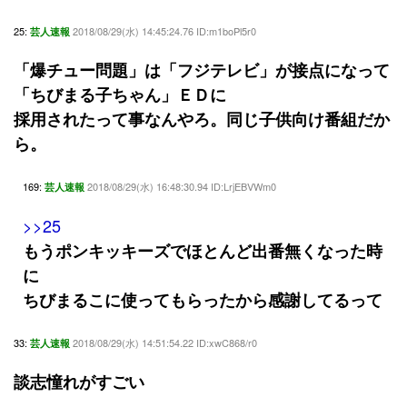
25:
2018/08/29(水) 14:45:24.76 ID:m1boPl5r0
芸人速報
「爆チュー問題」は「フジテレビ」が接点になって
「ちびまる子ちゃん」ＥＤに
採用されたって事なんやろ。同じ子供向け番組だか
ら。
169:
2018/08/29(水) 16:48:30.94 ID:LrjEBVWm0
芸人速報
>>25
もうポンキッキーズでほとんど出番無くなった時
に
ちびまるこに使ってもらったから感謝してるって
33:
2018/08/29(水) 14:51:54.22 ID:xwC868/r0
芸人速報
談志憧れがすごい