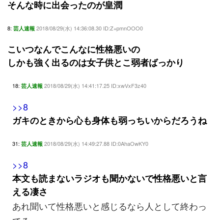
そんな時に出会ったのが皇潤
8:
2018/08/29(水) 14:36:08.30 ID:Z+pmnOOO0
芸人速報
こいつなんでこんなに性格悪いの
しかも強く出るのは女子供とこ弱者ばっかり
18:
2018/08/29(水) 14:41:17.25 ID:xwVxF3z40
芸人速報
>>8
ガキのときから心も身体も弱っちいからだろうね
31:
2018/08/29(水) 14:49:27.88 ID:0AhaOwKY0
芸人速報
>>8
本文も読まないラジオも聞かないで性格悪いと言
える凄さ
あれ聞いて性格悪いと感じるなら人として終わっ