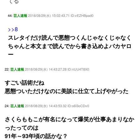
てる
44:
2018/08/29(水) 15:02:43.71 ID:vEZHBpad0
芸人速報
>>8
スレタイだけ読んで悪態つくんじゃなくじゃなく
ちゃんと本文まで読んでから書き込めよバカヤロ
ー
22:
2018/08/29(水) 14:43:27.28 ID:ntJU4T8X0
芸人速報
すごい話術だね
悪態ついただけなのに美談に仕立て上げやがった
24:
2018/08/29(水) 14:43:53.32 ID:o6I3oCDv0
芸人速報
さくらももこが有名になって爆笑が仕事あまりなか
ったってのは
91年～93年頃の話かな？