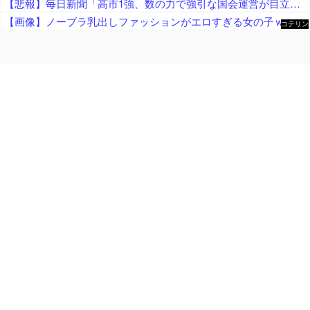
【悲報】毎日新聞「高市1強、数の力で強引な国会運営が目立つ！」→ 松井一郎氏「選挙で圧勝したから公約実現は当然でしょ？」ｗｗｗｗｗｗｗｗｗｗｗｗｗｗ
【画像】ノーブラ乳出しファッションがエロすぎる女の子ｗｗｗｗ
コテリン
- 固定リ
ンク自動
更新ツー
ル