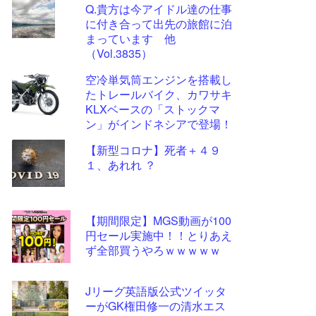
Q.貴方は今アイドル達の仕事
更新
に付き合って出先の旅館に泊
ツー
まっています 他
ル
（Vol.3835）
空冷単気筒エンジンを搭載し
たトレールバイク、カワサキ
KLXベースの「ストックマ
ン」がインドネシアで登場！
【新型コロナ】死者＋４９
１、あれれ ？
【期間限定】MGS動画が100
円セール実施中！！とりあえ
ず全部買うやろｗｗｗｗｗ
Jリーグ英語版公式ツイッタ
ーがGK権田修一の清水エス