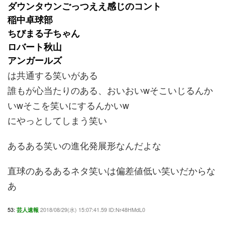
ダウンタウンごっつええ感じのコント
稲中卓球部
ちびまる子ちゃん
ロバート秋山
アンガールズ
は共通する笑いがある
誰もが心当たりのある、おいおいwそこいじるんか
いwそこを笑いにするんかいw
にやっとしてしまう笑い
あるある笑いの進化発展形なんだよな
直球のあるあるネタ笑いは偏差値低い笑いだからな
あ
53:
2018/08/29(水) 15:07:41.59 ID:Nr48HMdL0
芸人速報