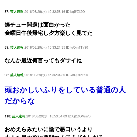
87:
2018/08/29(水) 15:32:58.16 ID:bq5/Zif2O
芸人速報
爆チュー問題は面白かった
金曜日午後帰宅し夕方楽しく見てた
89:
2018/08/29(水) 15:33:21.35 ID:tuOm1T+90
芸人速報
なんか最近何言ってもダサイね
93:
2018/08/29(水) 15:36:34.80 ID:+nQ94nE90
芸人速報
頭おかしいふりをしている普通の人
だからな
118:
2018/08/29(水) 15:53:54.09 ID:Q2DOVsn/0
芸人速報
おめえらみたいに陰で悪口いうより