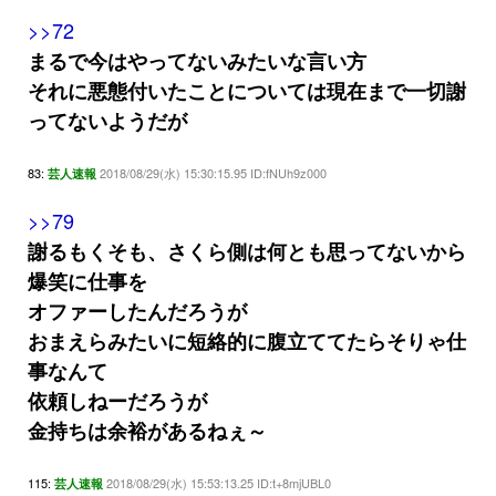
>>72
まるで今はやってないみたいな言い方
それに悪態付いたことについては現在まで一切謝
ってないようだが
83:
2018/08/29(水) 15:30:15.95 ID:fNUh9z000
芸人速報
>>79
謝るもくそも、さくら側は何とも思ってないから
爆笑に仕事を
オファーしたんだろうが
おまえらみたいに短絡的に腹立ててたらそりゃ仕
事なんて
依頼しねーだろうが
金持ちは余裕があるねぇ～
115:
2018/08/29(水) 15:53:13.25 ID:t+8mjUBL0
芸人速報