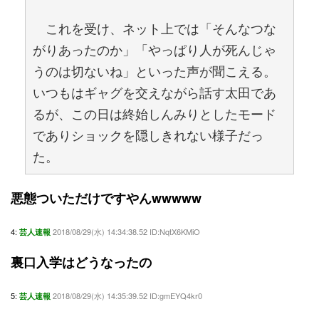
これを受け、ネット上では「そんなつな
がりあったのか」「やっぱり人が死んじゃ
うのは切ないね」といった声が聞こえる。
いつもはギャグを交えながら話す太田であ
るが、この日は終始しんみりとしたモード
でありショックを隠しきれない様子だっ
た。
悪態ついただけですやんwwwww
4:
2018/08/29(水) 14:34:38.52 ID:NqtX6KMiO
芸人速報
裏口入学はどうなったの
5:
2018/08/29(水) 14:35:39.52 ID:gmEYQ4kr0
芸人速報