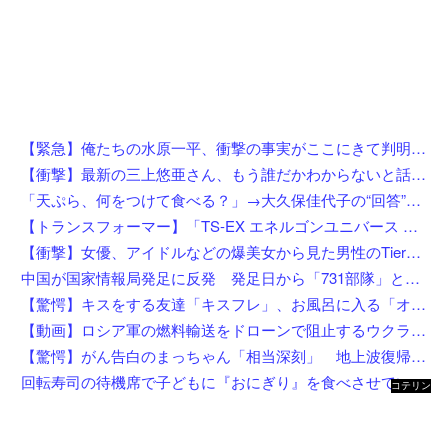
【緊急】俺たちの水原一平、衝撃の事実がここにきて判明！！一発逆転へ！！←これw w w w w w w w w
【衝撃】最新の三上悠亜さん、もう誰だかわからないと話題になってしまった画像がこちら
「天ぷら、何をつけて食べる？」→大久保佳代子の“回答”にスタジオ驚き「嘘だろ？」
【トランスフォーマー】「TS-EX エネルゴンユニバース オプティマスプライム」【T-SPARK ZONE 流通限定で予約開始】
【衝撃】女優、アイドルなどの爆美女から見た男性のTierリストがこれ←勿論優秀なお前らは入ってるよな？？？？？
中国が国家情報局発足に反発 発足日から「731部隊」と結び付け戦後秩序への挑発と非難
【驚愕】キスをする友達「キスフレ」、お風呂に入る「オフレ」、添い寝の「ソフレ」… Z世代が恋人ではなく「〇〇フレ」を選ぶ理由がこちらw w w w w w w w
【動画】ロシア軍の燃料輸送をドローンで阻止するウクライナ。
【驚愕】がん告白のまっちゃん「相当深刻」 地上波復帰の意外な切り札はまさかの…w w w w w w w w w
回転寿司の待機席で子どもに『おにぎり』を食べさせている親を目撃したんだが……え？！何しにきたん？
コテリン
- 固定リ
ンク自動
更新ツー
ル