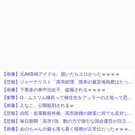
【画像】元AKB48アイドル、脱いだらエロかったｗｗｗｗ
【悲報】ジャーナリスト「高市総理、熊本の被災地視察はたったの3分！」 → ライブ動画で19分超の滞在が発覚 ｗｗｗｗｗｗｗｗｗｗｗｗｗｗｗ
【画像】下着姿の車中泊女子、盗撮されるｗｗｗｗ
【衝撃】Q：ムスリム移民って移住先をアッラーの土地って思ってるの？ → 衝撃の回答がコチラ → ｗｗｗｗｗｗｗｗｗｗｗｗｗｗ
【画像】えなこ、公開処刑されるｗ
【悲報】自民・岩屋毅前外相、高市政権の政策に何でも反対してしまう「ポピュリズムがー！立法事実がー！国民の総意がー！数の暴力がー！」ｗｗｗｗｗｗｗｗｗｗｗｗ
【悲報】毎日新聞「高市1強、数の力で強引な国会運営が目立つ！」→ 松井一郎氏「選挙で圧勝したから公約実現は当然でしょ？」ｗｗｗｗｗｗｗｗｗｗｗｗｗｗ
【画像】あのちゃんの最も落ち着く寝相が正常位だったｗｗｗｗｗｗｗｗｗｗｗｗｗｗｗｗｗｗｗｗｗｗｗｗｗｗｗｗｗｗｗｗｗｗｗｗ