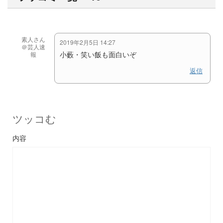
素人さん
2019年2月5日 14:27
＠芸人速
小藪・笑い飯も面白いぞ
報
返信
ツッコむ