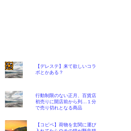
【デレステ】来て欲しいコラ
ボとかある？
コテ
リン
- 固
行動制限のない正月、百貨店
定リ
初売りに開店前から列…１分
で売り切れとなる商品
ンク
自動
【コピペ】荷物を玄関に運び
更新
入れてたらウチの猫が野良猫