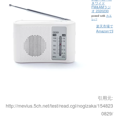
きワイド
FM&AMラジ
オ 2320230
カエ
posted with
レバ
楽天市場で購
Amazonで購
引用元:
http://mevius.5ch.net/test/read.cgi/nogizaka/154823
0829/