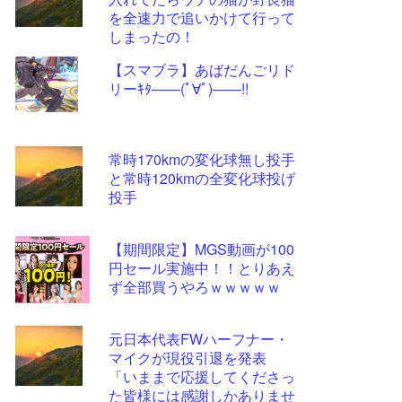
ツー
を全速力で追いかけて行って
ル
しまったの！
【スマブラ】あばだんごリド
リーｷﾀ――(ﾟ∀ﾟ)――!!
常時170kmの変化球無し投手
と常時120kmの全変化球投げ
投手
【期間限定】MGS動画が100
円セール実施中！！とりあえ
ず全部買うやろｗｗｗｗｗ
元日本代表FWハーフナー・
マイクが現役引退を発表
「いままで応援してくださっ
た皆様には感謝しかありませ