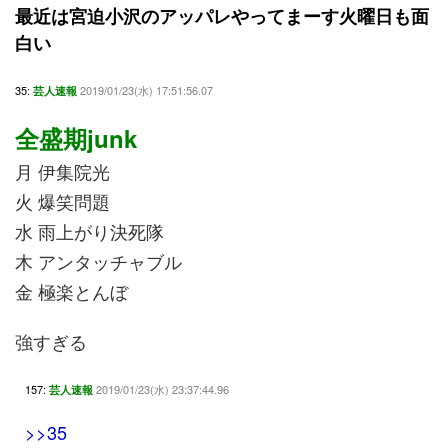
最近は宮迫小沢のアッパレやってまーす火曜日も面
白い
35:
2019/01/23(水) 17:51:56.07
芸人速報
全盛期junk
月 伊集院光
火 爆笑問題
水 雨上がり決死隊
木 アンタッチャブル
金 極楽とんぼ
強すぎる
157:
2019/01/23(水) 23:37:44.96
芸人速報
>>35