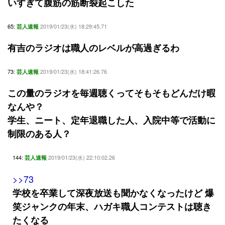
いすぎて腹筋の筋断裂起こした
65:
2019/01/23(水) 18:29:45.71
芸人速報
有吉のラジオは職人のレベルが高過ぎるわ
73:
2019/01/23(水) 18:41:26.76
芸人速報
この量のラジオを毎週聴くってそもそもどんだけ暇
なんや？
学生、ニート、定年退職した人、入院中等で活動に
制限のある人？
144:
2019/01/23(水) 22:10:02.26
芸人速報
>>73
学校を卒業して深夜放送も聞かなくなったけど 爆
笑ジャンクの年末、ハガキ職人コンテストは聴き
たくなる