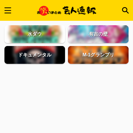
水ダウ
有吉の壁
ドキュメンタル
M-1グランプリ