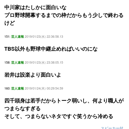
中川家はたしかに面白いな
プロ野球開幕するまでの枠だからもう少しで終わる
けど
151:
2019/01/23(水) 22:36:58.13
芸人速報
TBS以外も野球中継止めればいいのにな
158:
2019/01/23(水) 23:38:05.15
芸人速報
岩井は設楽より面白いよ
160:
2019/01/24(木) 00:29:54.59
芸人速報
四千頭身は若手だからトーク弱いし、何より職人が
つまらなすぎる
そして、つまらないネタですぐ笑うから冷める
スピーカー付