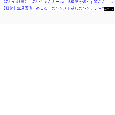
【みい山騒動】『みいちゃんミームに危機感を燃やす皆さん、何故チー牛ミームに微温的だったの？フェミの男性揶揄を、なぜ諫めてくれなかった？』
【画像】生見愛瑠（めるる）のパンスト越しのパンチラｗｗｗｗｗ
コテリン
- 固定リ
ンク自動
更新ツー
ル