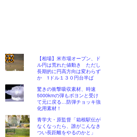
【相場】米市場オープン、ド
ル円は荒れた値動き ただし
コテ
長期的に円高方向は変わらず
リン
か 1ドル１３０円台半ば
- 固
驚きの衝撃吸収素材、時速
定リ
5000kmの弾もボヨンと受け
て元に戻る…防弾チョッキ強
ンク
化用素材！
自動
青学大・原監督「箱根駅伝が
更新
なくなったら、誰がこんなき
ツー
つい長距離をやるのかと」
ル