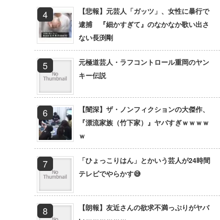
【悲報】元芸人「ガッツ」、女性に暴行で
逮捕 『細かすぎて』のなかなか歌い出さ
ない長渕剛
元極道芸人・ラフコントロール重岡のヤン
キー伝説
【闇深】ザ・ノンフィクションの大傑作、
『漂流家族（竹下家）』ヤバすぎｗｗｗｗ
ｗ
「ひょっこりはん」とかいう芸人が24時間
テレビでやらかす😅
【朗報】友近さんの欲求不満っぷりがヤバ