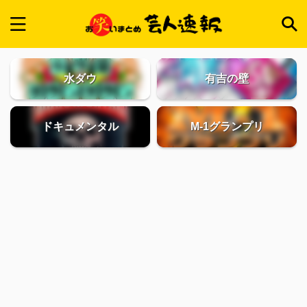
水ダウ
有吉の壁
ドキュメンタル
M-1グランプリ