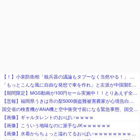
【！】小泉防衛相「核兵器の議論もタブーなく当然やる！」 → 漫画家さん「テレビも新聞も騒げ！憲法違反の暴論！辞任どころか辞職すべき！」
「もっとこんな風に自由な発想で車を作れ」と左派が中国製EVを絶賛、だがそのシステムは日本が40年前に……
【期間限定】MGS動画が100円セール実施中！！とりあえず全部買うやろｗｗｗｗｗ
【悲報】福岡県うきは市の梨5000個盗難被害農家が心境告白「犯人を推測して、ご迷惑をお掛けしている方もいるので配慮を！」
国交省の検査機がANA機と空中衝突寸前になる緊急事態、国交省側は己の非を頑として認めず……
【画像】ギャルタレントのお○ぱいｗｗｗｗ
【画像】こういう地味なのに派手なJKｗｗｗｗｗｗ
【画像】水着からちょっと溢れてるお○ぱいｗｗｗｗｗｗｗｗｗｗｗ