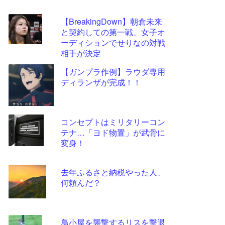
【BreakingDown】朝倉未来
と契約しての第一戦、女子オ
ーディションでせりなの対戦
相手が決定
【ガンプラ作例】ラウダ専用
ディランザが完成！！
コンセプトはミリタリーコン
テナ…「ヨド物置」が武骨に
変身！
去年ふるさと納税やった人、
何頼んだ？
鳥小屋を襲撃するリスを撃退