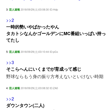
3:
2018/09/29(土)03:08:30 ID:Hdp
芸人速報
>>2
一時的勢いやばかったやん
タカトシなんかゴールデンにMC番組いっぱい持っ
てたし
5:
2018/09/29(土)03:10:44 ID:pGx
芸人速報
>>3
そこらへんにいくまでが育成って感じ
野球ならもう身の振り方考えないといけない時期
4:
2018/09/29(土)03:08:32 ID:ZA0
芸人速報
>>2
ダウンタウン(二人)