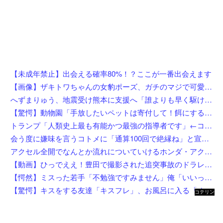
【未成年禁止】出会える確率80%！？ここが一番出会えます
【画像】ザキトワちゃんの女豹ポーズ、ガチのマジで可愛くてワイらに刺さりまくってしまうw w w w w w w w w w
へずまりゅう、地震受け熊本に支援へ「誰よりも早く駆け付けます」「こういう時こそ動かないとダメです」
【驚愕】動物園「手放したいペットは寄付して！餌にするから！」←これってどうなん？w w w w w w w w w w
トランプ「人類史上最も有能かつ最強の指導者です」←コイツがイラン如きに右往左往してる理由
会う度に嫌味を言うコトメに「通算100回で絶縁ね」と宣言した私！カウント達成後、鍵を交換して庭で喚くコトメに仕掛けた恥ずかしすぎる撃退法←律儀に録音＆カウントしてて草
アクセル全開でなんとか流れについていけるホンダ・アクティの動画が人気に。
【動画】ひっでええ！豊田で撮影された追突事故のドラレコが(((ﾟДﾟ)))
【愕然】ミスった若手「不勉強ですみません」俺「いいってことよ、教えてあげんよ」若手「訴えます」←ちょっと待って、コレワイが悪いんか？？？？？？？
【驚愕】キスをする友達「キスフレ」、お風呂に入る「オフレ」、添い寝の「ソフレ」… Z世代が恋人ではなく「〇〇フレ」を選ぶ理由がこちらw w w w w w w w
コテリン
- 固定リ
ンク自動
更新ツー
ル