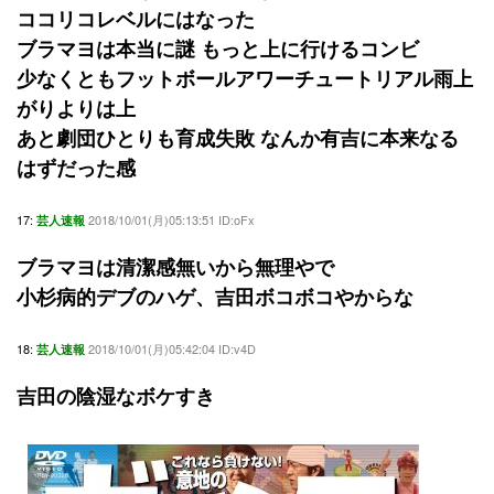
ココリコレベルにはなった
ブラマヨは本当に謎 もっと上に行けるコンビ
少なくともフットボールアワーチュートリアル雨上
がりよりは上
あと劇団ひとりも育成失敗 なんか有吉に本来なる
はずだった感
17:
2018/10/01(月)05:13:51 ID:oFx
芸人速報
ブラマヨは清潔感無いから無理やで
小杉病的デブのハゲ、吉田ボコボコやからな
18:
2018/10/01(月)05:42:04 ID:v4D
芸人速報
吉田の陰湿なボケすき