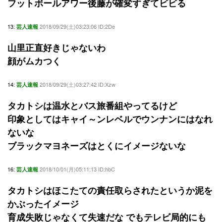
フットボールアワー後藤が確変すぎてビビる
13:
2018/09/29(土)03:23:06 ID:2De
芸人速報
山里正直好きじゃないわ
顔がムカつく
14:
2018/09/29(土)03:27:42 ID:Xzw
芸人速報
タカトシは温水とバス旅番組やってるけど
印象としてはキャイ～ンレベルでウンナンにはなれ
ないな
ブラックマヨネーズはとくにイメージないな
16:
2018/10/01(月)05:11:13 ID:hbC
芸人速報
タカトシはほこたての責任取らされたというか泥を
かぶったイメージ
育成失敗じゃなくて失速だな でもテレビ局的にも