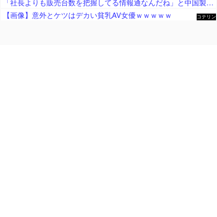
「社長よりも販売台数を把握してる情報通なんだね」と中国製軽EVを絶賛する人が猛ツッコミを食らう、社長の公式発表と随分食い違っておりますね……
【画像】意外とケツはデカい貧乳AV女優ｗｗｗｗｗ
コテリン
- 固定リ
ンク自動
更新ツー
ル