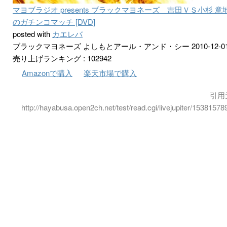
マヨブラジオ presents ブラックマヨネーズ 吉田ＶＳ小杉 意
のガチンコマッチ [DVD]
posted with
カエレバ
ブラックマヨネーズ よしもとアール・アンド・シー 2010-12-0
売り上げランキング : 102942
Amazonで購入
楽天市場で購入
引用
http://hayabusa.open2ch.net/test/read.cgi/livejupiter/15381578