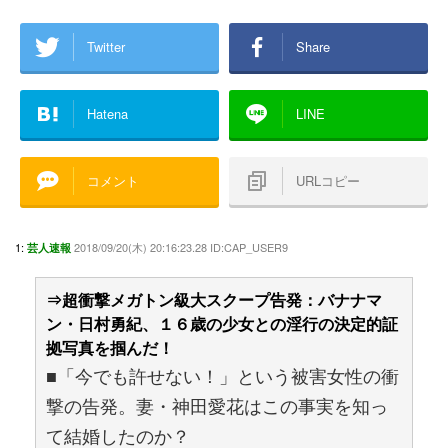
Twitter
Share
Hatena
LINE
コメント
URLコピー
1:
2018/09/20(木) 20:16:23.28 ID:CAP_USER9
芸人速報
⇒超衝撃メガトン級大スクープ告発：バナナマ
ン・日村勇紀、１６歳の少女との淫行の決定的証
拠写真を掴んだ！
■「今でも許せない！」という被害女性の衝
撃の告発。妻・神田愛花はこの事実を知っ
て結婚したのか？