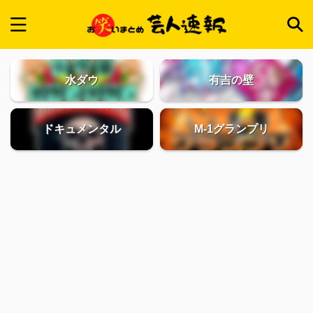
水ダウ
有吉の壁
ドキュメンタル
M-1グランプリ