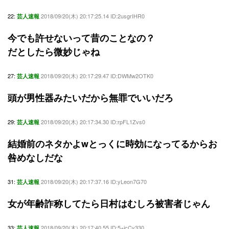
22:
2018/09/20(木) 20:17:25.14 ID:2usgrIHR0
芸人速報
今でも許せないって昔のことなの？
だとしたら微妙じゃね
27:
2018/09/20(木) 20:17:29.47 ID:DWMw2OTK0
芸人速報
頭が男性器みたいだから無罪でいいだろ
29:
2018/09/20(木) 20:17:34.30 ID:rpFL1Zvs0
芸人速報
結婚前のネタかよwとっくに時効になってるからお
咎めなしだな
31:
2018/09/20(木) 20:17:37.16 ID:yLeon7G70
芸人速報
女が年齢詐称してたら日村はむしろ被害者じゃん
33:
2018/09/20(木) 20:17:40.55 ID:5+jcCy330
芸人速報