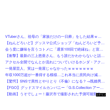
VTuberさん、祖母の「家族だけの一日葬」をした結果ｗｗｗｗｗｗｗ
【ねんどろいど】グッスマ公式ショップ「ねんどろいど予約キャンペーン（2026年8月分）」【8月1日開始】
会う度に嫌味を言うコトメに「通算100回で絶縁ね」と宣言した私！カウント達成後、鍵を交換して庭で喚くコトメに仕掛けた恥ずかしすぎる撃退法←律儀に録音＆カウントしてて草
【衝撃】最新の三上悠亜さん、もう誰だかわからないと話題になってしまった画像がこちら
アクセル全開でなんとか流れについていけるホンダ・アクティの動画が人気に。
一発屋芸人、実は一発屋じゃなかったｗｗｗｗｗｗｗ
年収1000万超が一番得する模様…これ本当に庶民向け減税か？
【驚愕】SNSで異性とやりとり《不倫》になる？→既婚男女の約7割がまさかの『こう』回答してしまうw w w w w w w w
【FGO】グッドスマイルカンパニー「G.S.Collection アーチャー/バーヴァン・シー 英霊祝装Ver.」【フィギュア化決定】
【動画】うそでしょー！藤沢市で撮影された予測可能割合が気になる事故のドラレコ。
コテリン
- 固定リ
ンク自動
更新ツー
ル