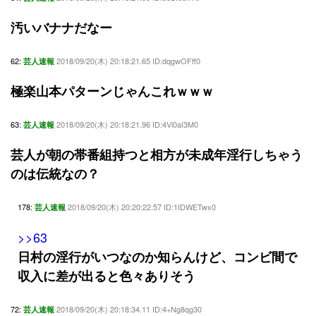
汚いバナナだなー
62:
2018/09/20(木) 20:18:21.65 ID:dqgwOFff0
芸人速報
極楽山本パターンじゃんこれｗｗｗ
63:
2018/09/20(木) 20:18:21.96 ID:4Vi0aI3M0
芸人速報
芸人が朝の帯番組持つと相方が未成年淫行しちゃう
のは伝統なの？
178:
2018/09/20(木) 20:20:22.57 ID:1IDWETwx0
芸人速報
>>63
日村の淫行がいつなのか知らんけど、コンビ間で
収入に差が出ると色々ありそう
72:
2018/09/20(木) 20:18:34.11 ID:4+Ng8qg30
芸人速報