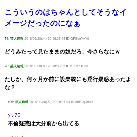
こういうのはちゃんとしてそうなイ
メージだったのになぁ
74:
2018/09/20(木) 20:18:36.48 ID:QPEceYvY0
芸人速報
どうみたって見たままの奴だろ、今さらなにｗ
76:
2018/09/20(木) 20:18:38.95 ID:bTHsc1S50
芸人速報
たしか、何ヶ月か前に設楽統にも淫行疑惑あったよ
な？
106:
2018/09/20(木) 20:19:11.94 ID:n5F+qUh40
芸人速報
>>76
不倫疑惑は大分前から出てる