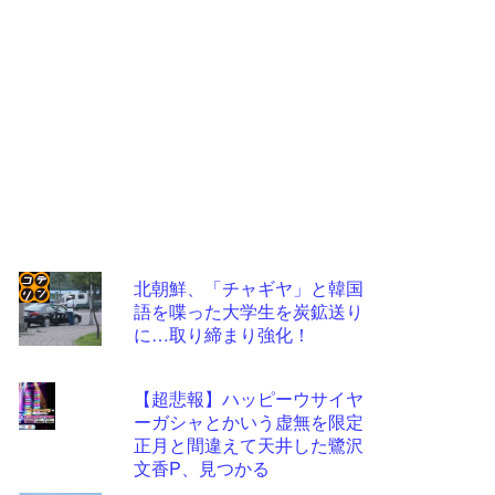
北朝鮮、「チャギヤ」と韓国
語を喋った大学生を炭鉱送り
コテ
に…取り締まり強化！
リン
- 固
【超悲報】ハッピーウサイヤ
定リ
ーガシャとかいう虚無を限定
正月と間違えて天井した鷺沢
ンク
文香P、見つかる
自動