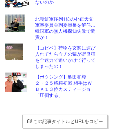
ないのか
北朝鮮軍序列1位の朴正天党
軍事委員会副委員長を解任…
韓国軍の無人機探知失敗で問
責か！
【コピペ】荷物を玄関に運び
入れてたらウチの猫が野良猫
を全速力で追いかけて行って
しまったの！
【ボクシング】亀田和毅
２・２５移籍初戦 相手はＷ
ＢＡ１３位カスティージョ
「圧倒する」
この記事タイトルとURLをコピー