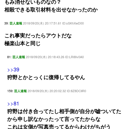
もみ消せないものなの？
相殺できる取引材料を出せなかったのか
39:
2018/09/20(木) 20:17:51.61 ID:sSKhXwD00
芸人速報
これ事実だったらアウトだな
極楽山本と同じ
81:
2018/09/20(木) 20:18:43.26 ID:LRI8Iv0A0
芸人速報
>>39
狩野とかとっくに復帰してるやん
159:
2018/09/20(木) 20:20:02.32 ID:8Z8DCllR0
芸人速報
>>81
狩野は付き合ってたし相手側が自分が嘘ついてた
から申し訳なかったって言ってたからな
これは女側が写真売ってるからわけがちがう