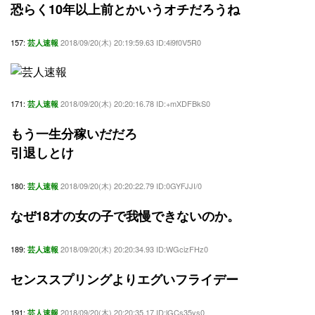
恐らく10年以上前とかいうオチだろうね
157:
2018/09/20(木) 20:19:59.63 ID:4i9f0V5R0
芸人速報
171:
2018/09/20(木) 20:20:16.78 ID:+mXDFBkS0
芸人速報
もう一生分稼いだだろ
引退しとけ
180:
2018/09/20(木) 20:20:22.79 ID:0GYFJJI/0
芸人速報
なぜ18才の女の子で我慢できないのか。
189:
2018/09/20(木) 20:20:34.93 ID:WGcizFHz0
芸人速報
センススプリングよりエグいフライデー
191:
2018/09/20(木) 20:20:35.17 ID:lGCs35ys0
芸人速報