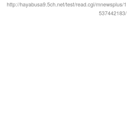
http://hayabusa9.5ch.net/test/read.cgi/mnewsplus/1
537442183/