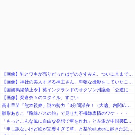
【画像】乳とワキが売りだったはずのきすみん、ついに具まで売り出すｗｗｗｗｗ
【画像】神社の美人すぎる神主さん、卑猥な撮影をしていたことが判明ｗｗｗｗｗｗｗｗ
【国旗掲揚禁止令】英イングランドのオクソン州議会「公道にイングランド旗・英国旗の掲揚を禁止」の方針、英高等裁判所も支持
【画像】榮倉奈々のスタイル、すごい
高市早苗「熊本視察」謎の勢力「3分間滞在！（大嘘」内閣広報官「事実無根（全否定」高市早苗「51分間視察（首相動静」マスコミ「被災者証言で10秒！（印象操作」→
雛形あきこ『路線バスの旅』で見せた不機嫌表情のワケ・・・
「もっとこんな風に自由な発想で車を作れ」と左派が中国製EVを絶賛、だがそのシステムは日本が40年前に……
「申し訳ないけど絵が完璧すぎて草」と某Youtuberに起きた悲劇に目撃者騒然、”映え”のために愛車をを停めて撮影していたら……