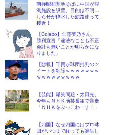
南極昭和基地そばに中国が観
更新
測施設を設置、目的は不明…
ツー
しらせが砕氷した航路使って
ル
接近！
【Colabo】仁藤夢乃さん、
勝利宣言「違法なことも不正
会計も無いことが明らかにな
りました」
【悲報】千賀が球団批判のツ
イートを削除ｗｗｗｗｗｗｗ
ｗｗｗｗｗｗｗｗｗ
【芸能】爆笑問題・太田光、
今年もＮＨＫ演芸番組で暴走
「ＮＨＫをぶっこわーす！」
【四国】なぜ四国にはプロ球
団がいつまで経っても誕生し