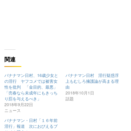
関連
バナナマン日村、16歳少女と
バナナマン日村 淫行疑惑浮
の淫行 ヤフコメでは被害女
上もむしろ擁護論が高まる理
性を批判 「金目的、最悪」
由
「売春なら未成年にもきっち
2018年10月1日
り罰を与えるべき」
話題
2018年9月22日
ニュース
バナナマン・日村「１６年前
淫行」報道 次におびえるブ