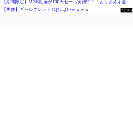
【期間限定】MGS動画が100円セール実施中！！とりあえず全部買うやろｗｗｗｗｗ
【画像】ギャルタレントのお○ぱいｗｗｗｗ
コテリン
- 固定リ
ンク自動
更新ツー
ル