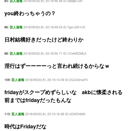
85:
2018/09/20(木) 20:18:46.48 ID:5q9gB+st0
芸人速報
you終わっちゃうの？
86:
2018/09/20(木) 20:18:49.03 ID:7gd+QR1U0
芸人速報
日村結構好きだったけど終わりか
88:
2018/09/20(木) 20:18:50.71 ID:1OeNRZML0
芸人速報
淫行はずーーーーっと言われ続けるからなｗ
109:
2018/09/20(木) 20:19:14.09 ID:OQGSimaF0
芸人速報
fridayがスクープめずらしいな akbに懐柔される
前まではfridayだったもんな
113:
2018/09/20(木) 20:19:18.38 ID:UDfIDH630
芸人速報
時代はFridayだな