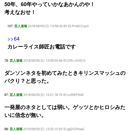
50年、60年やっていかなあかんのや！
考えなおせ！
107:
2018/08/05(日) 13:58:32.85 ID:PntACCay0
芸人速報
>>64
カレーライス師匠お電話です
78:
2018/08/05(日) 13:09:00.66 ID:ORr+GXS10
芸人速報
ダンソンネタを初めてみたときキリンスマッシュの
パクり？と思った。
87:
2018/08/05(日) 13:21:18.74 ID:vuRfEPXd0
芸人速報
一発屋のネタとしては弱い。ゲッツとかヒロシみた
いに信念が無い。
88:
2018/08/05(日) 13:22:10.93 ID:ggDQDtaq0
芸人速報