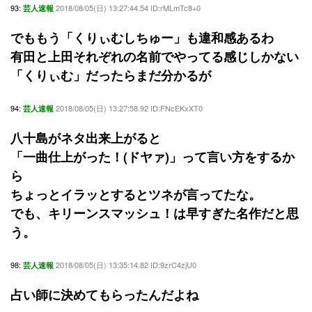
93:
2018/08/05(日) 13:27:44.54 ID:rMLmTc8+0
芸人速報
でももう「くりぃむしちゅー」も違和感あるわ
有田と上田それぞれの名前でやってる感じしかない
「くりぃむ」だったらまだ分かるが
94:
2018/08/05(日) 13:27:58.92 ID:FNcEKxXT0
芸人速報
八十島がネタ出来上がると
「一曲仕上がった！(ドヤァ)」って言い方をするか
ら
ちょっとイラッとするとツネが言ってたな。
でも、キリーンスマッシュ！は早すぎた名作だと思
う。
98:
2018/08/05(日) 13:35:14.82 ID:9zrC4zjU0
芸人速報
占い師に決めてもらったんだよね