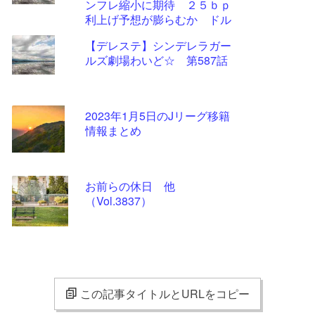
ンフレ縮小に期待 ２５ｂｐ
利上げ予想が膨らむか ドル
円は大きく振動したあとわず
【デレステ】シンデレラガー
かに円高
ルズ劇場わいど☆ 第587話
2023年1月5日のJリーグ移籍
情報まとめ
お前らの休日 他
（Vol.3837）
この記事タイトルとURLをコピー