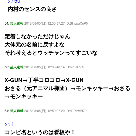
>>50
内村のセンスの良さ
54:
2018/08/05(日) 12:35:37.27 ID:BHppaXnP0
芸人速報
定着しなかっただけじゃん
大体元の名前に戻すよな
それ考えるとウッチャンってすごいな
56:
2018/08/05(日) 12:36:48.14 ID:I7dPJ7v10
芸人速報
X-GUN→丁半コロコロ→X-GUN
おさる（元アニマル梯団）→モンキッキー→おさる
→モンキッキー
64:
2018/08/05(日) 12:50:07.20 ID:d2PkwPf70
芸人速報
>>1
コンビ名というのは看板や！