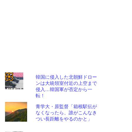
韓国に侵入した北朝鮮ドロー
ンは大統領室付近の上空まで
コテ
侵入…韓国軍が否定から一
リン
転！
- 固
青学大・原監督「箱根駅伝が
定リ
なくなったら、誰がこんなき
つい長距離をやるのかと」
ンク
自動