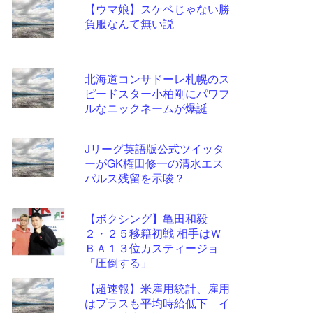
【ウマ娘】スケベじゃない勝
更新
負服なんて無い説
ツー
ル
北海道コンサドーレ札幌のス
ピードスター小柏剛にパワフ
ルなニックネームが爆誕
Jリーグ英語版公式ツイッタ
ーがGK権田修一の清水エス
パルス残留を示唆？
【ボクシング】亀田和毅
２・２５移籍初戦 相手はＷ
ＢＡ１３位カスティージョ
「圧倒する」
【超速報】米雇用統計、雇用
はプラスも平均時給低下 イ