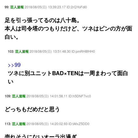
99:
2018/08/05(日) 13:39:23.17 ID:2rQYoFdi0
芸人速報
足を引っ張ってるのは八十島。
本人は司令塔のつもりだけど、ツネはピンの方が面
白い。
103:
2018/08/05(日) 13:51:48.30 ID:pmRH8fHH0
芸人速報
>>99
ツネに別ユニットBAD×TENは一周まわって面白
い
109:
2018/08/05(日) 14:01:58.11 ID:h5DNF7vc0
芸人速報
どっちもだめだと思う
113:
2018/08/05(日) 14:20:02.93 ID:tAfxZ5DD0
芸人速報
売れそうにないオーラ出過ぎ