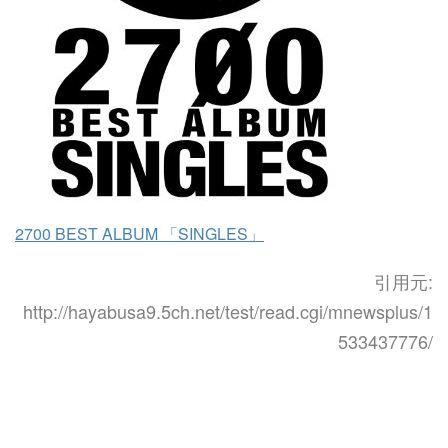
2700 BEST ALBUM 「SINGLES」
引用元:
http://hayabusa9.5ch.net/test/read.cgi/mnewsplus/1
533437776/