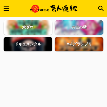
水ダウ
有吉の壁
ドキュメンタル
M-1グランプリ