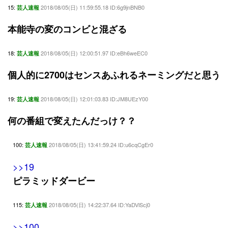
15:
2018/08/05(日) 11:59:55.18 ID:6g9jnBNB0
芸人速報
本能寺の変のコンビと混ざる
18:
2018/08/05(日) 12:00:51.97 ID:eBh6weEC0
芸人速報
個人的に2700はセンスあふれるネーミングだと思う
19:
2018/08/05(日) 12:01:03.83 ID:JM8UEzY00
芸人速報
何の番組で変えたんだっけ？？
100:
2018/08/05(日) 13:41:59.24 ID:u6cqCgEr0
芸人速報
>>19
ピラミッドダービー
115:
2018/08/05(日) 14:22:37.64 ID:YaDVlScj0
芸人速報
>>100