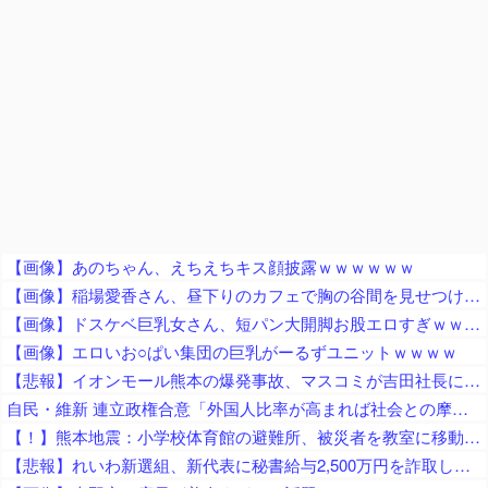
【画像】あのちゃん、えちえちキス顔披露ｗｗｗｗｗｗ
【画像】稲場愛香さん、昼下りのカフェで胸の谷間を見せつける痴女っぷりを披露ｗ
【画像】ドスケベ巨乳女さん、短パン大開脚お股エロすぎｗｗｗｗｗ
【画像】エロいお○ぱい集団の巨乳がーるずユニットｗｗｗｗ
【悲報】イオンモール熊本の爆発事故、マスコミが吉田社長にイオンのせいでガス漏れたと言わんばかりのガン詰め記者会見がネットで話題に → ………
自民・維新 連立政権合意「外国人比率が高まれば社会との摩擦が起きかねない」外国人の受け入れ人数に量的管理（数値目標の検討を含む）を進める 経済界「制限強化は困る」と懸念
【！】熊本地震：小学校体育館の避難所、被災者を教室に移動させ即座にエアコン工事が始まる ※体育館のエアコン設置は自治体の管轄
【悲報】れいわ新選組、新代表に秘書給与2,500万円を詐取し逮捕された山本譲司氏が就任 → 保守・百田代表「こんなクズが代表って、どんなギャグやねん！」