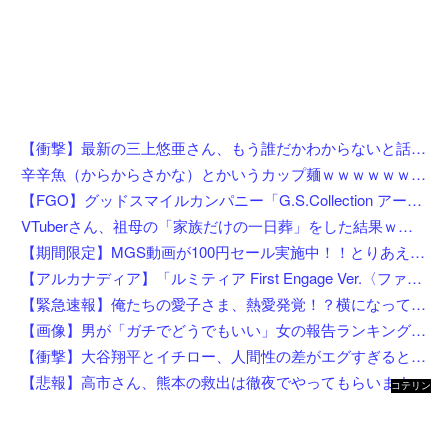
【衝撃】最新の三上悠亜さん、もう誰だかわからないと話題になってしまった画像がこちら
辛辛魚（からからさかな）とかいうカップ麺ｗｗｗｗｗｗｗｗｗｗ
【FGO】グッドスマイルカンパニー「G.S.Collection アーチャー/バーヴァン・シー 英霊祝装Ver.」【フィギュア化決定】
VTuberさん、祖母の「家族だけの一日葬」をした結果ｗｗｗｗｗｗｗ
【期間限定】MGS動画が100円セール実施中！！とりあえず全部買うやろｗｗｗｗｗ
【アルカナディア】「ルミティア First Engage Ver.〈ファーストエンゲージVer.〉」プラモデル【5日予約開始】
【緊急速報】俺たちの愛子さま、熱愛発覚！？横になってしまう奴らが大量発生してしまう…
【画像】男が「ガチでどうでもいい」女の報告ランキング、圧倒的第１位と言えば『コレ』w w w w w w w w w w
【衝撃】大谷翔平とイチロー、人間性の差がエグすぎると話題に←お前らコレ見てどう思う？？？？？？
【悲報】高市さん、熊本の救出は徹夜でやってもらいますと言ってしまいめっちゃ炎上してしまうw w w w w w w w w
コテリン
- 固定リ
ンク自動
更新ツー
ル