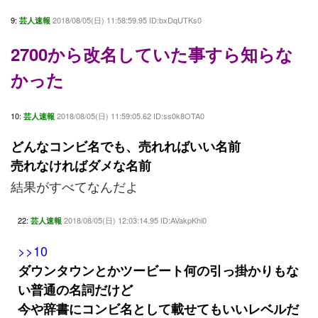
9:
2018/08/05(日) 11:58:59.95 ID:bxDqUTKs0
芸人速報
2700から改名していた事すら知らな
かった
10:
2018/08/05(日) 11:59:05.62 ID:ss0k8OTA0
芸人速報
どんなコンビ名でも、売れればいい名前
売れなければダメな名前
結果がすべてなんだよ
22:
2018/08/05(日) 12:03:14.95 ID:AVakpKhi0
芸人速報
>>10
ダウンタウンとかツービート何の引っ掛かりもな
い普通の名詞だけど
今や辞書にコンビ名として載せてもいいレベルだ