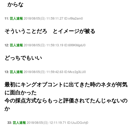
からな
11:
2018/08/05(日) 11:59:11.27 ID:vl9ia2am0
芸人速報
そういうことだろ とイメージが被る
12:
2018/08/05(日) 11:59:13.19 ID:699KMgdJ0
芸人速報
どっちでもいい
13:
2018/08/05(日) 11:59:42.63 ID:Mvz2g3LU0
芸人速報
最初にキングオブコントに出てきた時のネタが何気
に面白かった
今の採点方式ならもっと評価されてたんじゃないの
か
33:
2018/08/05(日) 12:11:19.71 ID:UuJDGxhj0
芸人速報