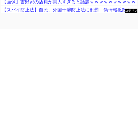
【画像】吉野家の店員が美人すぎると話題ｗｗｗｗｗｗｗｗｗｗ
【スパイ防止法】自民、外国干渉防止法に刑罰 偽情報拡散などの不当干渉を防止 これに反対する政党はどこかな？
コテリン
- 固定リ
ンク自動
更新ツー
ル