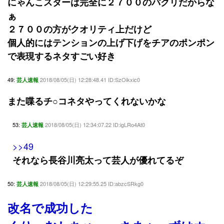
にゃんこスターは完全に２７００のパクリだからな
ぁ
２７００の方がクオリティ上だけど
個人的にはテンションの上げ下げをチアのポンポン
で表現するネタすごい好き
49:
2018/08/05(日) 12:28:48.41 ID:SzOikxic0
芸人速報
また喋るチ○コネタやってくれないかな
53:
2018/08/05(日) 12:34:07.22 ID:igLRo4At0
芸人速報
>>49
それなら長谷川亮太って芸人が優れてるぞ
50:
2018/08/05(日) 12:29:55.25 ID:abzcSRkg0
芸人速報
改名で成功した