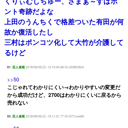
くりぃむしちゅー、さまぁ～ずはホ
ント奇跡だよな
上田のうんちくで格差ついた有田が何
故か復活したし
三村はポンコツ化して大竹が介護して
るけど
81:
2018/08/05(日) 13:10:04.68 ID:cl03BCBs0
芸人速報
>>50
こじゃれてわかりにくい→わかりやすいの変更だ
から成功だけど、2700はわかりにくいに戻るから
売れない
83:
2018/08/05(日) 13:11:01.77 ID:Vt71Lwa90
芸人速報