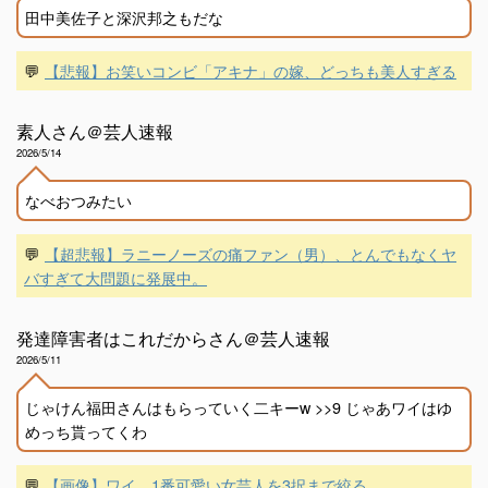
田中美佐子と深沢邦之もだな
💬
【悲報】お笑いコンビ「アキナ」の嫁、どっちも美人すぎる
素人さん＠芸人速報
2026/5/14
なべおつみたい
💬
【超悲報】ラニーノーズの痛ファン（男）、とんでもなくヤ
バすぎて大問題に発展中。
発達障害者はこれだからさん＠芸人速報
2026/5/11
じゃけん福田さんはもらっていく二キーw >>9 じゃあワイはゆ
めっち貰ってくわ
💬
【画像】ワイ、1番可愛い女芸人を3択まで絞る