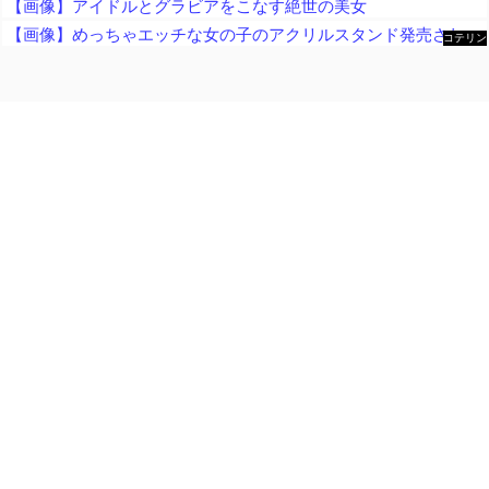
【画像】アイドルとグラビアをこなす絶世の美女
【画像】めっちゃエッチな女の子のアクリルスタンド発売されるｗｗ
コテリン
- 固定リ
ンク自動
更新ツー
ル