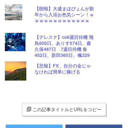
【朗報】大盛まほぴょんが新
年から入浴お色気シーン！ｗ
ｗｗｗｗｗｗｗｗｗｗｗｗ
【デレステ】co6週目待機 飛
鳥605日、ありす574日、森
久保487日 7週目待機 奏
452日、新田360日、楓329
日、加蓮270日、蘭子259日
【悲報】FX、自分の金じゃ
なければ簡単に稼げる
この記事タイトルとURLをコピー