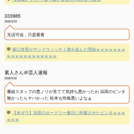
333985
2026/5/03
无话可说，只是看看
💬
坂口杏里がサンドウィッチ１個を盗んだ理由ｗｗｗｗｗｗｗ
ｗｗｗｗｗｗｗｗｗｗｗｗ
素人さん＠芸人速報
2026/5/02
番組スタッフの悪ノリが見てて気持ち悪かったわ 浜田のビンタ
無かったらヤバかった 松本も性格悪いよなぁ
💬
【水ダウ】浜田のオードリー春日に炸裂させたビンタｗｗｗ
ｗｗｗ