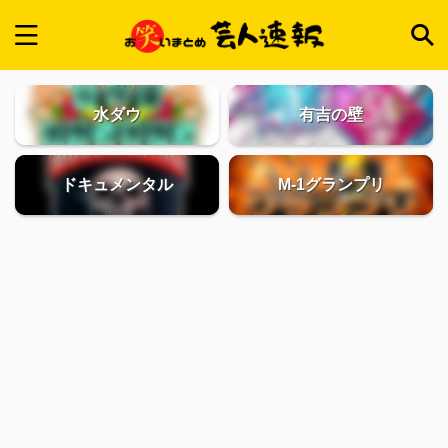
水ダウ
有吉の壁
ドキュメンタル
M-1グランプリ