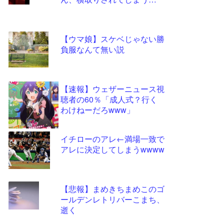
ツー
ル
【ウマ娘】スケベじゃない勝
負服なんて無い説
【速報】ウェザーニュース視
聴者の60％「成人式？行く
わけねーだろwww」
イチローのアレ←満場一致で
アレに決定してしまうwwww
【悲報】まめきちまめこのゴ
ールデンレトリバーこまち、
逝く