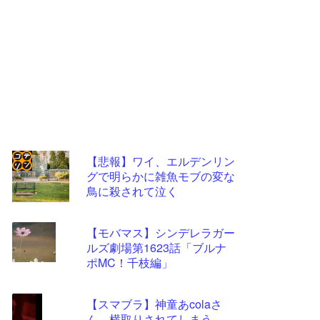
【悲報】ワイ、エルデンリン
グで明らかに雑魚モブの変な
コテ
鳥に殺されて泣く
リン
- 固
【モバマス】シンデレラガー
定リ
ルズ劇場第1623話「ブルナ
ポMC！千枝編」
ンク
自動
【スマブラ】神童あcolaさ
更新
ん、横取りされてしまう…