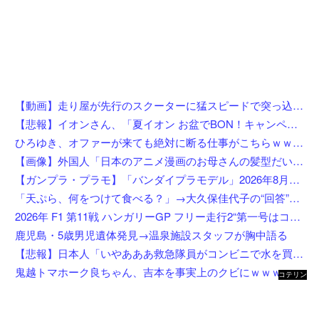
【動画】走り屋が先行のスクーターに猛スピードで突っ込む事故。
【悲報】イオンさん、「夏イオン お盆でBON！キャンペーン」からBON！を削除 理由不明
ひろゆき、オファーが来ても絶対に断る仕事がこちらｗｗｗｗｗｗｗｗ
【画像】外国人「日本のアニメ漫画のお母さんの髪型だいたいこれだよなwwwwwwwww」←コレは分かるw w w w w w w w
【ガンプラ・プラモ】「バンダイプラモデル」2026年8月発売商品【スケジュール公開】
「天ぷら、何をつけて食べる？」→大久保佳代子の“回答”にスタジオ驚き「嘘だろ？」
2026年 F1 第11戦 ハンガリーGP フリー走行2“第一号はコラピント”
鹿児島・5歳男児遺体発見→温泉施設スタッフが胸中語る
【悲報】日本人「いやあああ救急隊員がコンビニで水を買ってる！市にクレーム入れなきゃ！！」←これ、控えめに言ってもおかしいよな…
鬼越トマホーク良ちゃん、吉本を事実上のクビにｗｗｗ
コテリン
- 固定リ
ンク自動
更新ツー
ル