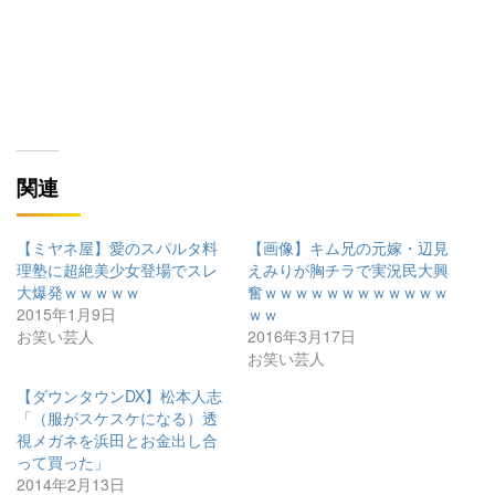
関連
【ミヤネ屋】愛のスパルタ料
【画像】キム兄の元嫁・辺見
理塾に超絶美少女登場でスレ
えみりが胸チラで実況民大興
大爆発ｗｗｗｗｗ
奮ｗｗｗｗｗｗｗｗｗｗｗｗ
2015年1月9日
ｗｗ
お笑い芸人
2016年3月17日
お笑い芸人
【ダウンタウンDX】松本人志
「（服がスケスケになる）透
視メガネを浜田とお金出し合
って買った」
2014年2月13日