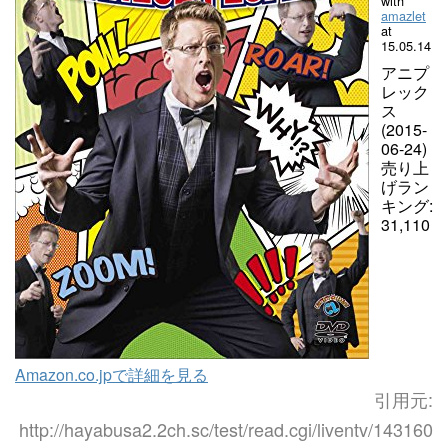
with
amazlet
at
15.05.14
アニプ
レック
ス
(2015-
06-24)
売り上
げラン
キング:
31,110
Amazon.co.jpで詳細を見る
引用元:
http://hayabusa2.2ch.sc/test/read.cgi/liventv/143160