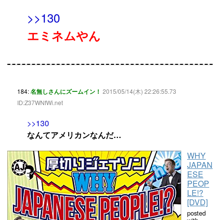
>>130
エミネムやん
184:
名無しさんにズームイン！
2015/05/14(木) 22:26:55.73
ID:Z37WNfWi.net
>>130
なんてアメリカンなんだ…
WHY
JAPAN
ESE
PEOP
LE!?
[DVD]
posted