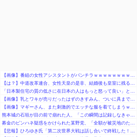
【画像】番組の女性アシスタントがパンチラｗｗｗｗｗｗｗｗｗｗ
【は？】中道改革連合、女性天皇の是非、結婚後も皇室に残る女性皇族の夫と子への皇族身分付与など議論を深めることを確認
「日本製住宅の質の低さに在日本の人はもっと怒って良い」と在米邦人が御忠告、アメリカ製の家屋なら冷房無しでも快適に過ごせて……
【画像】乳とワキが売りだったはずのきすみん、ついに具まで売り出すｗｗｗｗｗ
【画像】マギーさん、また刺激的でエッチな服を着てしまうｗｗｗｗｗ
熊本城の石垣が目の前で崩れた人、「この瞬間は記録しなきゃ」と使命感に駆られて撮影した結果……
募金のピンハネ疑惑をかけられた某野党、「全額が被災地のために使用されます」と議員が反論するも……
【悲報】ひろゆき氏「第二次世界大戦は話し合いで終戦した！」発言で大炎上…ネット「原爆投下後の降伏手続だろ」「無条件降伏は話し合い？」ｗｗｗｗｗｗｗｗｗｗｗ