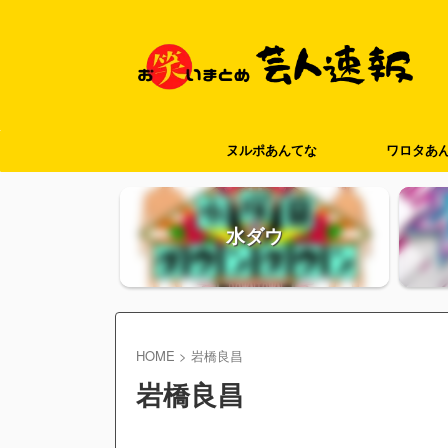
ヌルポあんてな
ワロタあ
水ダウ
HOME
>
岩橋良昌
岩橋良昌