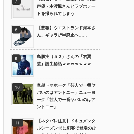
声優・本渡楓さんとラブホデー
トを撮られてしまう
【悲報】ウエストランド河本さ
ん、ギャラ折半廃止へ……
鳥肌実（５２）さんの『右翼
芸』誕生秘話ｗｗｗｗｗｗｗ
鬼越トマホーク「芸人で一番ヤ
バいのはアントニー」ニューヨ
ーク「芸人で一番ヤバいのはア
ントニー」
【ネタバレ注意】ドキュメンタ
ルシーズン13に刺客で登場のひ