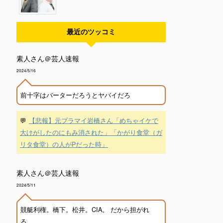
最近のツッコミ
素人さん＠芸人速報
2024/5/16
前十字はバーターだろうとヤバイだろ
💬
【悲報】元プラマイ岩橋さん「めちゃイケで
大けがしたのにもみ消された」「かがり食堂（ガ
リタ食堂）の人がPだった時」
素人さん＠芸人速報
2024/5/11
競艇利権。橋下。松井。CIA。 だから担がれ
る。