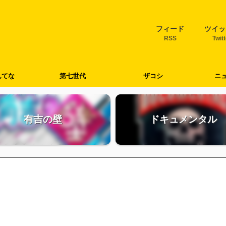
フィード
ツイッ
RSS
Twit
んてな
第七世代
ザコシ
ニ
有吉の壁
ドキュメンタル