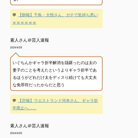
💬
【朗報】千鳥・大悟さん、ガチで気持ち悪い
ｗｗｗｗｗｗ
素人さん＠芸人速報
2024/4/25
いぐちんかギャラ折半解消を躊躇ったのは太の
妻子のことを考えたというよりギャラ折半であ
るほうがどれだけ太をディスり続けても大丈夫
な免罪符だったからだと思う
💬
【悲報】ウエストランド河本さん、ギャラ折
半廃止へ……
素人さん＠芸人速報
2024/4/25