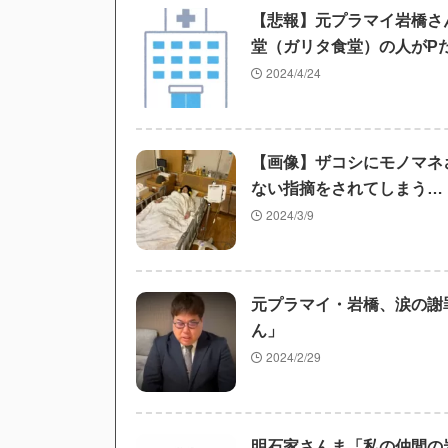
【悲報】元プラマイ岩橋さ
堂（ガリタ食堂）の人がP
2024/4/24
【画像】ザコシにモノマネ
ない指摘をされてしまう…
2024/3/9
元プラマイ・岩橋、涙の謝
ん」
2024/2/29
明石家さんま「私の仲間の