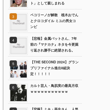
ト」として親しまれる
ペコリーノが解散 植木おでん
とクロコダイル ミユの男女コ
ンビ
【悲報】金属バットさん、7年
前の『マナカナ』ネタを今更掘
り返され勝手に絶望される。
【THE SECOND 2024】グラン
プリファイナル進出8組決
定！！！！！
カルト芸人・鳥肌実の最高月収
ｗｗｗｗｗｗｗｗｗｗｗ
【悲報】ミキ・亜生さん、人気