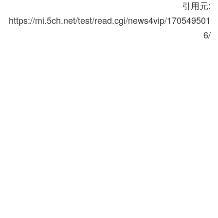
引用元:
https://mi.5ch.net/test/read.cgi/news4vip/170549501
6/