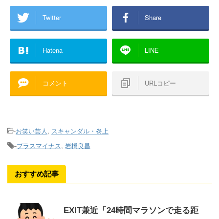
Twitter
Share
Hatena
LINE
コメント
URLコピー
-
お笑い芸人
,
スキャンダル・炎上
-
プラスマイナス
,
岩橋良昌
おすすめ記事
EXIT兼近「24時間マラソンで走る距