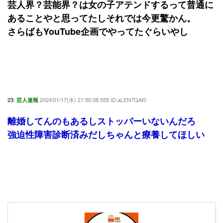
芸人界？芸能界？は女の子アテンドするって普通に
あることやと思ってたしそれでは今更驚かん。
さらばもYouTube企画でやってたぐらいやし
23:
2024/01/17(水) 21:50:38.555 ID:aLEN7QAI0
芸人速報
離婚してんのもあるしストッパーいないんだろ
強迫性障害診断済みだしちゃんと療養してほしい