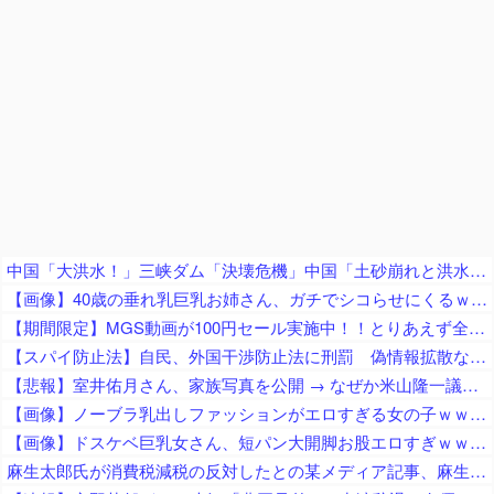
中国「大洪水！」三峡ダム「決壊危機」中国「土砂崩れと洪水被害の対策強化！」中国政府「三峡ﾀﾞﾑ周辺を重点強化」中国ダム「決壊」中国「現場封鎖！（空撮削除」→
【画像】40歳の垂れ乳巨乳お姉さん、ガチでシコらせにくるｗｗｗｗｗｗｗｗｗｗｗｗｗｗ
【期間限定】MGS動画が100円セール実施中！！とりあえず全部買うやろｗｗｗｗｗ
【スパイ防止法】自民、外国干渉防止法に刑罰 偽情報拡散などの不当干渉を防止 これに反対する政党はどこかな？
【悲報】室井佑月さん、家族写真を公開 → なぜか米山隆一議員の姿が消えてネットで話題に → 「レスバで忙しいの？」「撮影係に徹してるのか？」
【画像】ノーブラ乳出しファッションがエロすぎる女の子ｗｗｗｗ
【画像】ドスケベ巨乳女さん、短パン大開脚お股エロすぎｗｗｗｗｗ
麻生太郎氏が消費税減税の反対したとの某メディア記事、麻生派の議員に実際に問い合わせてみた結果……