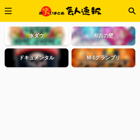
水ダウ
有吉の壁
ドキュメンタル
M-1グランプリ