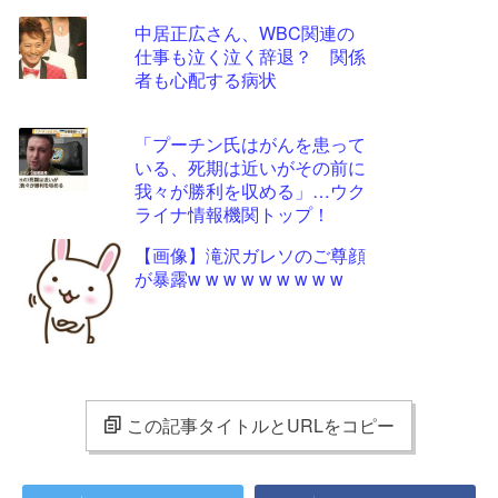
中居正広さん、WBC関連の
仕事も泣く泣く辞退？ 関係
者も心配する病状
「プーチン氏はがんを患って
いる、死期は近いがその前に
我々が勝利を収める」…ウク
ライナ情報機関トップ！
【画像】滝沢ガレソのご尊顔
が暴露w w w w w w w w w
この記事タイトルとURLをコピー