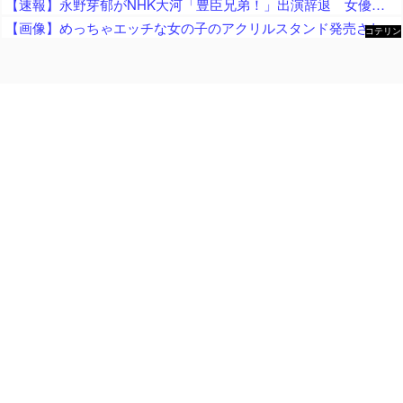
【速報】永野芽郁がNHK大河「豊臣兄弟！」出演辞退 女優業は事実上、活動休止へ…不倫疑惑余波ドラマにも
【画像】めっちゃエッチな女の子のアクリルスタンド発売されるｗｗ
コテリン
- 固定リ
ンク自動
更新ツー
ル