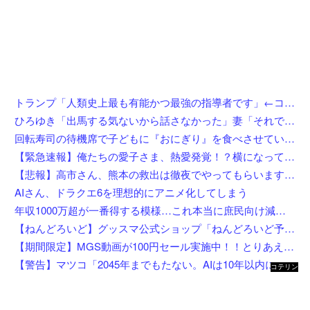
トランプ「人類史上最も有能かつ最強の指導者です」←コイツがイラン如きに右往左往してる理由
ひろゆき「出馬する気ないから話さなかった」妻「それでも不誠実だろ」→離婚協議へｗｗｗｗｗ
回転寿司の待機席で子どもに『おにぎり』を食べさせている親を目撃したんだが……え？！何しにきたん？
【緊急速報】俺たちの愛子さま、熱愛発覚！？横になってしまう奴らが大量発生してしまう…
【悲報】高市さん、熊本の救出は徹夜でやってもらいますと言ってしまいめっちゃ炎上してしまうw w w w w w w w w
AIさん、ドラクエ6を理想的にアニメ化してしまう
年収1000万超が一番得する模様…これ本当に庶民向け減税か？
【ねんどろいど】グッスマ公式ショップ「ねんどろいど予約キャンペーン（2026年8月分）」【8月1日開始】
【期間限定】MGS動画が100円セール実施中！！とりあえず全部買うやろｗｗｗｗｗ
【警告】マツコ「2045年までもたない。AIは10年以内に来るぞ」
コテリン
- 固定リ
ンク自動
更新ツー
ル