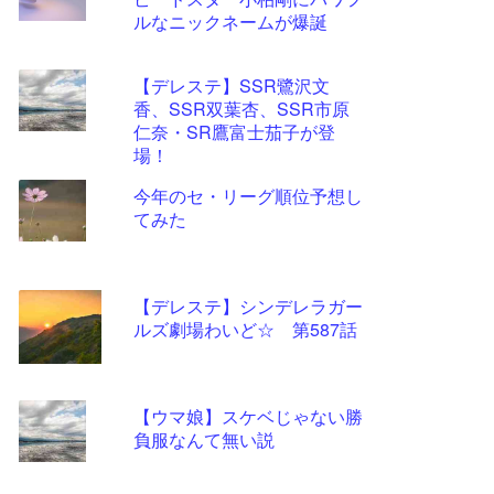
ツー
ルなニックネームが爆誕
ル
【デレステ】SSR鷺沢文
香、SSR双葉杏、SSR市原
仁奈・SR鷹富士茄子が登
場！
今年のセ・リーグ順位予想し
てみた
【デレステ】シンデレラガー
ルズ劇場わいど☆ 第587話
【ウマ娘】スケベじゃない勝
負服なんて無い説