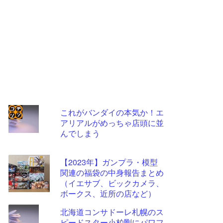
これがバンダイの本気か！エ
アリアルがめっちゃ店頭に並
コテ
んでしまう
リン
- 固
【2023年】ガンプラ・模型
定リ
関連の福袋の中身報告まとめ
（イエサブ、ビックカメラ、
ンク
ボークス、近所の店など）
自動
北海道コンサドーレ札幌のス
更新
ピードスター小柏剛にパワフ